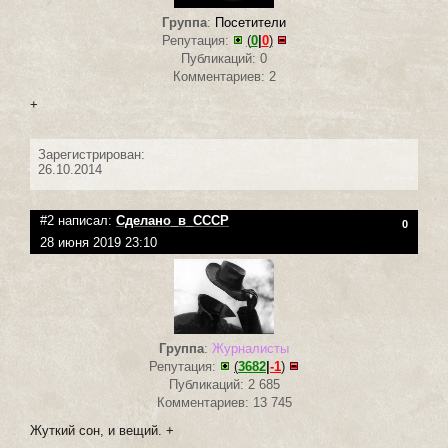
Группа
:
Посетители
Репутация:
(
0
|
0
)
Публикаций: 0
Комментариев: 2
+
Зарегистрирован:
26.10.2014
#2 написал:
Сделано_в_СССР
0
28 июня 2019 23:10
Группа
:
Журналисты
Репутация:
(
3682
|
-1
)
Публикаций: 2 685
Комментариев: 13 745
Жуткий сон, и вещий. +