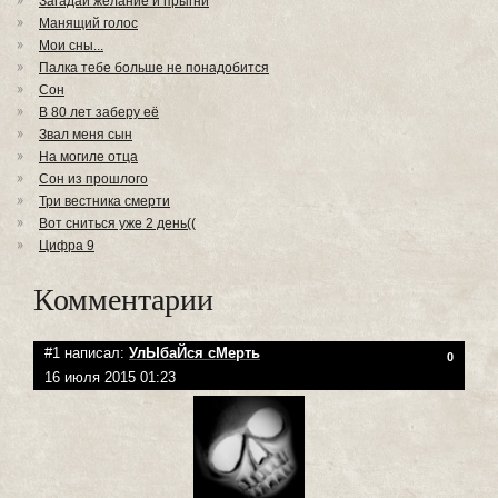
Загадай желание и прыгни
Манящий голос
Мои сны...
Палка тебе больше не понадобится
Сон
В 80 лет заберу её
Звал меня сын
На могиле отца
Сон из прошлого
Три вестника смерти
Вот сниться уже 2 день((
Цифра 9
Комментарии
#1 написал:
УлЫбаЙся сМерть
0
16 июля 2015 01:23