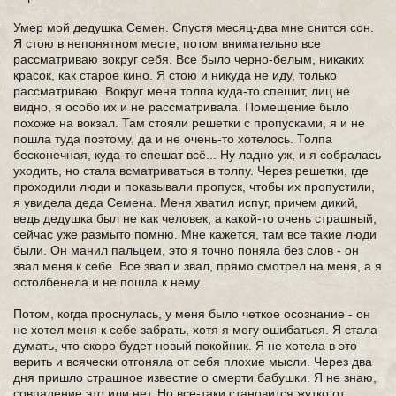
Умер мой дедушка Семен. Спустя месяц-два мне снится сон.
Я стою в непонятном месте, потом внимательно все
рассматриваю вокруг себя. Все было черно-белым, никаких
красок, как старое кино. Я стою и никуда не иду, только
рассматриваю. Вокруг меня толпа куда-то спешит, лиц не
видно, я особо их и не рассматривала. Помещение было
похоже на вокзал. Там стояли решетки с пропусками, я и не
пошла туда поэтому, да и не очень-то хотелось. Толпа
бесконечная, куда-то спешат всё... Ну ладно уж, и я собралась
уходить, но стала всматриваться в толпу. Через решетки, где
проходили люди и показывали пропуск, чтобы их пропустили,
я увидела деда Семена. Меня хватил испуг, причем дикий,
ведь дедушка был не как человек, а какой-то очень страшный,
сейчас уже размыто помню. Мне кажется, там все такие люди
были. Он манил пальцем, это я точно поняла без слов - он
звал меня к себе. Все звал и звал, прямо смотрел на меня, а я
остолбенела и не пошла к нему.
Потом, когда проснулась, у меня было четкое осознание - он
не хотел меня к себе забрать, хотя я могу ошибаться. Я стала
думать, что скоро будет новый покойник. Я не хотела в это
верить и всячески отгоняла от себя плохие мысли. Через два
дня пришло страшное известие о смерти бабушки. Я не знаю,
совпадение это или нет. Но все-таки становится жутко от