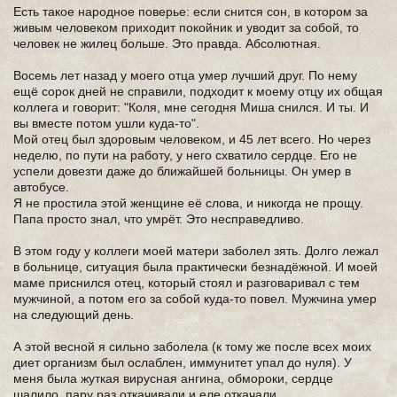
Есть такое народное поверье: если снится сон, в котором за
живым человеком приходит покойник и уводит за собой, то
человек не жилец больше. Это правда. Абсолютная.
Восемь лет назад у моего отца умер лучший друг. По нему
ещё сорок дней не справили, подходит к моему отцу их общая
коллега и говорит: "Коля, мне сегодня Миша снился. И ты. И
вы вместе потом ушли куда-то".
Мой отец был здоровым человеком, и 45 лет всего. Но через
неделю, по пути на работу, у него схватило сердце. Его не
успели довезти даже до ближайшей больницы. Он умер в
автобусе.
Я не простила этой женщине её слова, и никогда не прощу.
Папа просто знал, что умрёт. Это несправедливо.
В этом году у коллеги моей матери заболел зять. Долго лежал
в больнице, ситуация была практически безнадёжной. И моей
маме приснился отец, который стоял и разговаривал с тем
мужчиной, а потом его за собой куда-то повел. Мужчина умер
на следующий день.
А этой весной я сильно заболела (к тому же после всех моих
диет организм был ослаблен, иммунитет упал до нуля). У
меня была жуткая вирусная ангина, обмороки, сердце
шалило, пару раз откачивали и еле откачали.