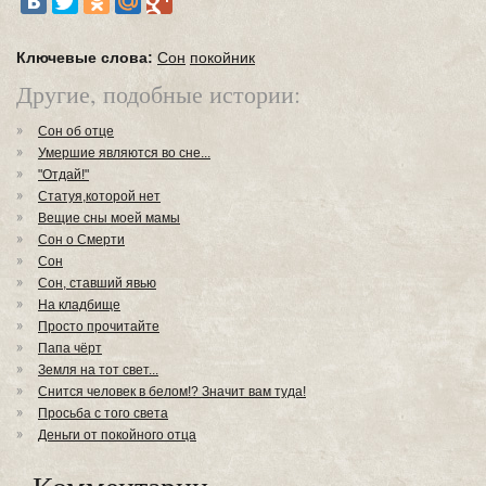
Ключевые слова:
Сон
покойник
Другие, подобные истории:
Сон об отце
Умершие являются во сне...
"Отдай!"
Статуя,которой нет
Вещие сны моей мамы
Сон о Смерти
Сон
Сон, ставший явью
На кладбище
Просто прочитайте
Папа чёрт
Земля на тот свет...
Снится человек в белом!? Значит вам туда!
Просьба с того света
Деньги от покойного отца