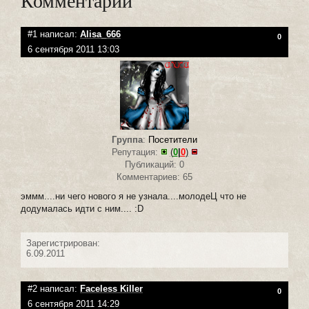
Комментарии
#1 написал:
Alisa_666
0
6 сентября 2011 13:03
Группа
:
Посетители
Репутация:
(
0
|
0
)
Публикаций: 0
Комментариев: 65
эммм....ни чего нового я не узнала....молодеЦ что не
додумалась идти с ним.... :D
Зарегистрирован:
6.09.2011
#2 написал:
Faceless Killer
0
6 сентября 2011 14:29