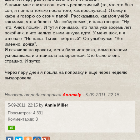
А ночью мне снится сон, очень реалистичный (то, что это был
сон, я поняла только после того, как проснулась). Я сижу в
кафе и говорю со своим папой. Рассказываю, как моя учёба,
как мама, что я болею. Мы собираемся, и папа говорит: "Ну
что, Анют, пошли". И тут я понимаю, что папа уже восемь лет
покойник, и что нельзя с ним никуда идти. У меня шок, и я
отвечаю: "Но папа. Ты же...мёртвый". Он улыбнулся: "Вот
именно, дочка".
Я вскочила на кровати, меня била истерика, мама полночи
успокаивала и отпаивала валерьянкой. Это было очень
страшно. И жутко.
Через пару дней я пошла на поправку и ещё через неделю
выздоровела.
Новость отредактировал
Anomaly
- 5-09-2011, 22:15
5-09-2011, 22:15 by
Annie Miller
Просмотров: 4 331
Комментарии: 3
+5