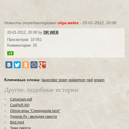
Новость отредактировал
olqa.weles
- 20-01-2012, 20:08
20-01-2012, 20:08 by
DR WEB
Просмотров: 10 051
Комментарии: 25
+3
Ключевые слова:
lavender town
pokemon
red
green
Другие, подобные истории:
Calvariam.pdf
CasPeЯ.AVI
Обзор игры "Creepypasta land"
Лунели Лу - мелодия смерти
Bird.mp4
Тема смерти