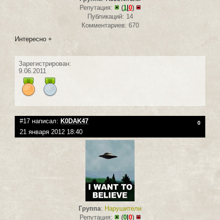
Репутация:
(
1
|
0
)
Публикаций: 14
Комментариев: 670
Интересно +
Зарегистрирован:
9.06.2011
#17 написал:
K0DAK47
0
21 января 2012 18:40
Группа
:
Нарушители
Репутация:
(
0
|
0
)