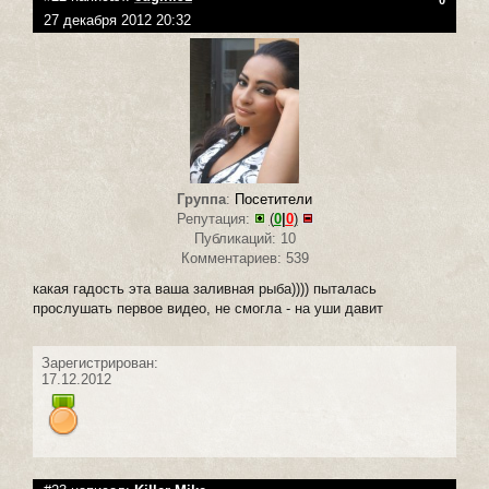
27 декабря 2012 20:32
Группа
:
Посетители
Репутация:
(
0
|
0
)
Публикаций: 10
Комментариев: 539
какая гадость эта ваша заливная рыба)))) пыталась
прослушать первое видео, не смогла - на уши давит
Зарегистрирован:
17.12.2012