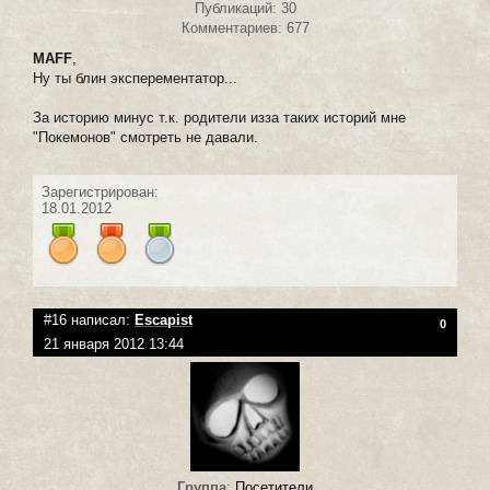
Публикаций: 30
Комментариев: 677
MAFF
,
Ну ты блин эксперементатор...
За историю минус т.к. родители изза таких историй мне
"Покемонов" смотреть не давали.
Зарегистрирован:
18.01.2012
#16 написал:
Escapist
0
21 января 2012 13:44
Группа
:
Посетители