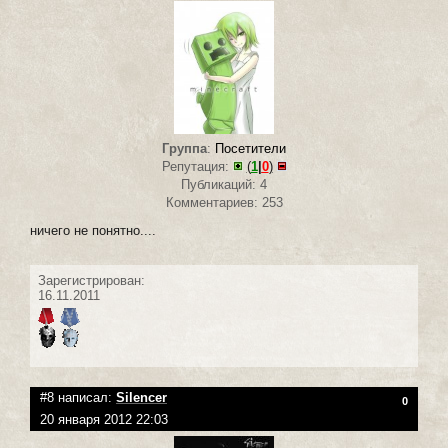
Группа
:
Посетители
Репутация:
(
1
|
0
)
Публикаций: 4
Комментариев: 253
ничего не понятно....
Зарегистрирован:
16.11.2011
#8 написал:
Silencer
0
20 января 2012 22:03