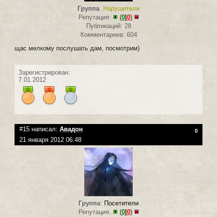
Группа
:
Нарушители
Репутация:
(
0
|
0
)
Публикаций: 28
Комментариев: 604
щас мелкому послушать дам, посмотрим)
Зарегистрирован:
7.01.2012
#15 написал:
Авадон
0
21 января 2012 06:48
Группа
:
Посетители
Репутация:
(
0
|
0
)