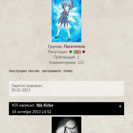
Группа
:
Посетители
Репутация:
(
0
|
0
)
Публикаций: 2
Комментариев: 122
послушал песню. затошнило. плюс
Зарегистрирован:
30.01.2013
#25 написал:
Nik Killer
0
19 октября 2013 14:52