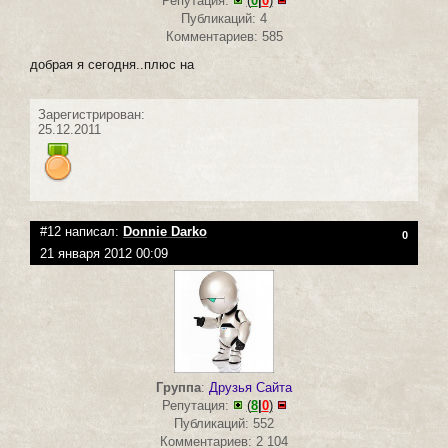
Репутация:
(
0
|
0
)
Публикаций: 4
Комментариев: 585
добрая я сегодня..плюс на
Зарегистрирован:
25.12.2011
#12 написал:
Donnie Darko
0
21 января 2012 00:09
Группа
:
Друзья Сайта
Репутация:
(
8
|
0
)
Публикаций: 552
Комментариев: 2 104