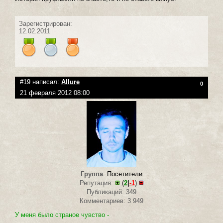
Зарегистрирован:
12.02.2011
#19 написал:
Allure
0
21 февраля 2012 08:00
Группа
:
Посетители
Репутация:
(
2
|
-1
)
Публикаций: 349
Комментариев: 3 949
У меня было страное чувство -