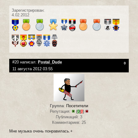
Зарегистрирован:
4.02.2012
#20 написал:
Postal_Dude
0
11 августа 2012 03:55
Группа
:
Посетители
Репутация:
(
0
|
0
)
Публикаций: 3
Комментариев: 25
Мне музыка очень понравилась.+