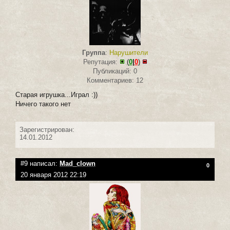
Группа
:
Нарушители
Репутация:
(
0
|
0
)
Публикаций: 0
Комментариев: 12
Старая игрушка...Играл :))
Ничего такого нет
Зарегистрирован:
14.01.2012
#9 написал:
Mad_clown
0
20 января 2012 22:19