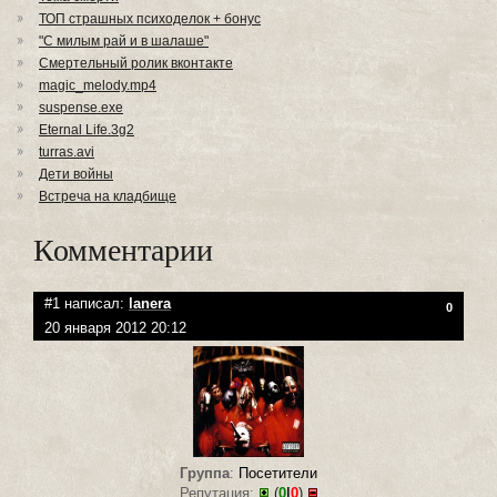
ТОП страшных психоделок + бонус
"С милым рай и в шалаше"
Смертельный ролик вконтакте
magic_melody.mp4
suspense.exe
Eternal Life.3g2
turras.avi
Дети войны
Встреча на кладбище
Комментарии
#1 написал:
lanera
0
20 января 2012 20:12
Группа
:
Посетители
Репутация:
(
0
|
0
)