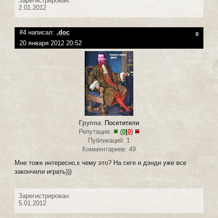
Зарегистрирован:
2.01.2012
#4 написал:
.doc
0
20 января 2012 20:52
Группа
:
Посетители
Репутация:
(
0
|
0
)
Публикаций: 1
Комментариев: 49
Мне тоже интересно,к чему это? На сеге и дэнди уже все
закончили играть)))
Зарегистрирован:
5.01.2012