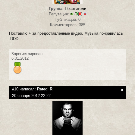
Группа
:
Посетители
Репутация:
(
0
|
0
)
Публикаций: 0
Комментариев: 385
Поставлю + за предоставленные видео. Музыка понравилась
:DDD
Зарегистрирован:
6.01.2012
#10 написал:
Rated_R
0
20 января 2012 22:22