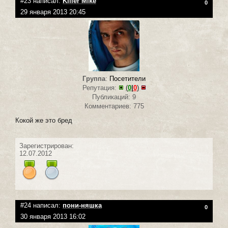
#23 написал:
Killer Mike
0
29 января 2013 20:45
Группа
:
Посетители
Репутация:
(
0
|
0
)
Публикаций: 9
Комментариев: 775
Кокой же это бред
Зарегистрирован:
12.07.2012
#24 написал:
пони-няшка
0
30 января 2013 16:02