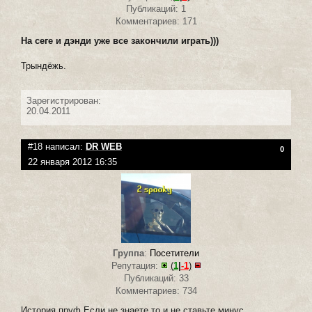
Публикаций: 1
Комментариев: 171
На сеге и дэнди уже все закончили играть)))
Трындёжь.
Зарегистрирован:
20.04.2011
#18 написал:
DR WEB
0
22 января 2012 16:35
Группа
:
Посетители
Репутация:
(
1
|
-1
)
Публикаций: 33
Комментариев: 734
История пруф.Если не знаете,то и не ставьте минус.