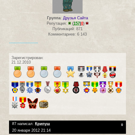
Группа
:
Друзья Сайта
Репутация:
(
157
|
0
)
Публикаций: 871
Комментариев: 6 143
------------------------
Зарегистрирован:
21.12.2010
#7 написал:
Крипуш
0
20 января 2012 21:14