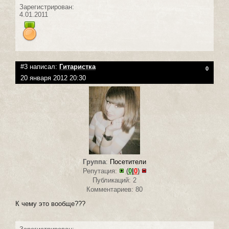
Зарегистрирован:
4.01.2011
#3 написал:
Гитаристка
0
20 января 2012 20:30
Группа
:
Посетители
Репутация:
(
0
|
0
)
Публикаций: 2
Комментариев: 80
К чему это вообще???