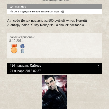
Цитата: .doc
На сеге и дэнди уже все закончили играть))
А я себе Денди недавно за 500 рублей купил. Норм)))
А автору плюс. Я эту менодию на звонок поставлю.
Зарегистрирован:
8.10.2011
#14 написал:
Сайлер
0
21 января 2012 02:37