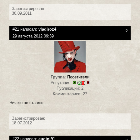
Зарегистрирован:
30.09.2011
#21 написал:
vladiroz4
0
29 августа 2012 09:39
Группа
:
Посетители
Репутация:
(
0
|
0
)
Публикаций: 2
Комментариев: 27
Ничего не ставлю.
Зарегистрирован:
18.07.2012
#22 написал:
eugini91
0