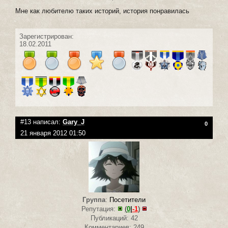
Мне как любителю таких историй, история понравилась
Зарегистрирован:
18.02.2011
#13 написал:
Gary_J
0
21 января 2012 01:50
Группа
:
Посетители
Репутация:
(
0
|
-1
)
Публикаций: 42
Комментариев: 249