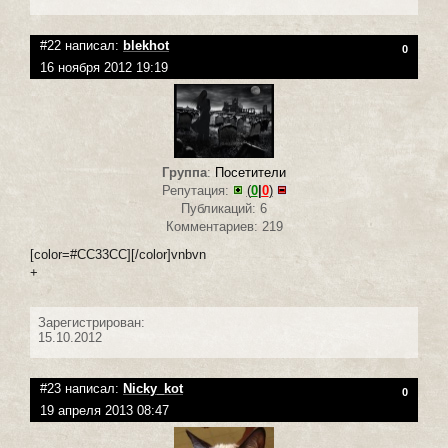
#22 написал:
blekhot
0
16 ноября 2012 19:19
Группа
:
Посетители
Репутация:
(
0
|
0
)
Публикаций: 6
Комментариев: 219
[color=#CC33CC][/color]vnbvn
+
Зарегистрирован:
15.10.2012
#23 написал:
Nicky_kot
0
19 апреля 2013 08:47