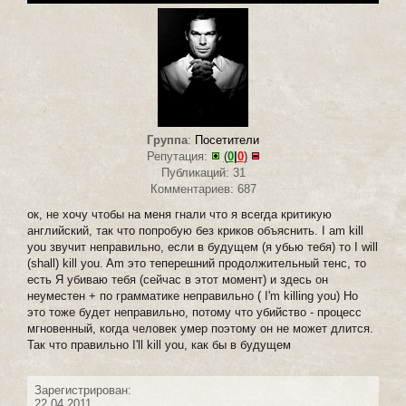
Группа
:
Посетители
Репутация:
(
0
|
0
)
Публикаций: 31
Комментариев: 687
ок, не хочу чтобы на меня гнали что я всегда критикую
английский, так что попробую без криков объяснить. I am kill
you звучит неправильно, если в будущем (я убью тебя) то I will
(shall) kill you. Am это теперешний продолжительный тенс, то
есть Я убиваю тебя (сейчас в этот момент) и здесь он
неуместен + по грамматике неправильно ( I'm killing you) Но
это тоже будет неправильно, потому что убийство - процесс
мгновенный, когда человек умер поэтому он не может длится.
Так что правильно I'll kill you, как бы в будущем
Зарегистрирован:
22.04.2011