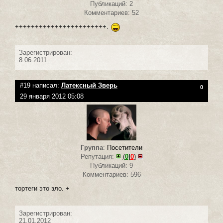
Публикаций: 2
Комментариев: 52
+++++++++++++++++++++++.
Зарегистрирован:
8.06.2011
#19 написал:
Латексный Зверь
0
29 января 2012 05:08
Группа
:
Посетители
Репутация:
(
0
|
0
)
Публикаций: 9
Комментариев: 596
тортеги это зло. +
Зарегистрирован:
21.01.2012