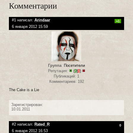
Комментарии
#1 написал:
Arindaar
+1
6 января 2012 15:59
Группа
:
Посетители
Репутация:
(
0
|
0
)
Публикаций: 1
Комментариев: 192
The Cake is a Lie
Зарегистрирован:
10.01.2011
#2 написал:
Rated_R
0
6 января 2012 16:53