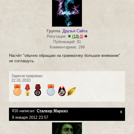
Группа
:
Друзья Сайта
Репутация:
(
12
|
-1
)
Публикаций: 81
Комментариев: 299
Насчёт "обычно обращаю на грамматику большое внимание"
не соглашусь.
Зарегистрирован:
22.01.2010
#16 написал:
Сталкер Маркиз
0
9 января 2012 23:57