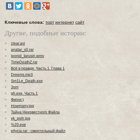
Ключевые слова:
торт
интернет
сайт
Другие, подобные истории:
clear.avi
anatar_s0.rar
leonid_tarusin.wmv
TimeDeathZ.rar
Всё в правде. Часть 1. Глава 1
Dreems.mp3
Sm1Le_Death.exe
3pm
gh.exe. Часть 1
Фигня:)
Howmany.jpg
Тайна Неизвестного Файла
vk_psih.jpg
%20.exe
ellycia.rar - смертельный файл