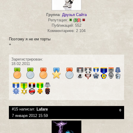
Группа
:
Друзья Сайта
Репутация:
(
8
|
0
)
Публикаций: 552
Комментариев: 2 104
Поэтому я не ем торты
+
Зарегистрирован:
18.02.2011
#15 написал:
Lafare
0
7 января 2012 15:59