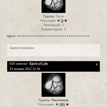
Группа
: Гости
Репутация:
(
|
)
Публикаций: 0
Комментариев: 0
круто. ++++++++++++++++++++++++++++++++++++++
Зарегистрирован:
--
#18 написал:
Spirit of Life
0
23 января 2012 21:54
Группа
:
Посетители
Репутация:
(
0
|
0
)