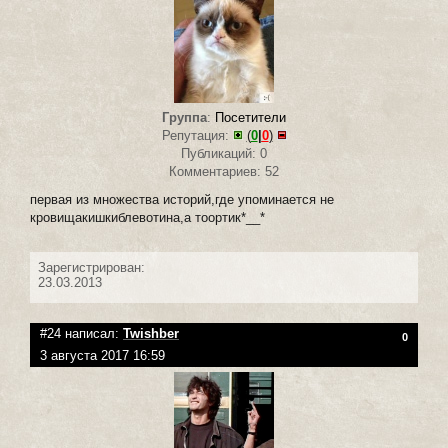
Группа
:
Посетители
Репутация:
(
0
|
0
)
Публикаций: 0
Комментариев: 52
первая из множества историй,где упоминается не
кровищакишкиблевотина,а тоортик*__*
Зарегистрирован:
23.03.2013
#24 написал:
Twishber
0
3 августа 2017 16:59