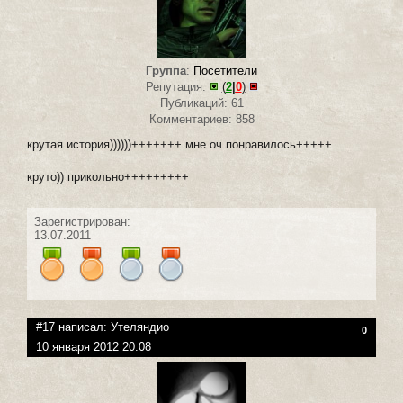
Группа
:
Посетители
Репутация:
(
2
|
0
)
Публикаций: 61
Комментариев: 858
крутая история))))))+++++++ мне оч понравилось+++++
круто)) прикольно+++++++++
Зарегистрирован:
13.07.2011
#17 написал:
Утеляндио
0
10 января 2012 20:08