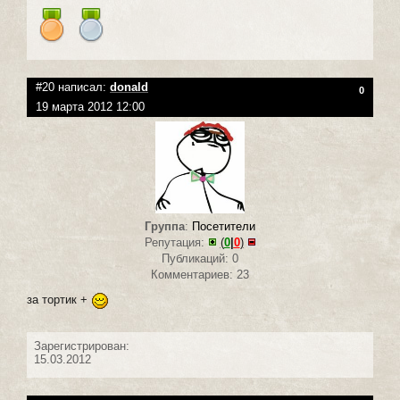
#20 написал:
donald
0
19 марта 2012 12:00
Группа
:
Посетители
Репутация:
(
0
|
0
)
Публикаций: 0
Комментариев: 23
за тортик +
Зарегистрирован:
15.03.2012