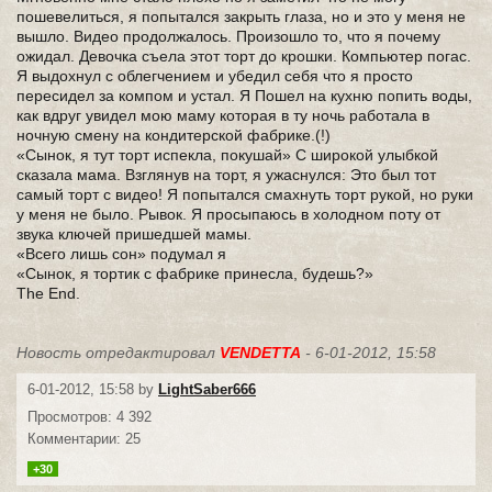
пошевелиться, я попытался закрыть глаза, но и это у меня не
вышло. Видео продолжалось. Произошло то, что я почему
ожидал. Девочка съела этот торт до крошки. Компьютер погас.
Я выдохнул с облегчением и убедил себя что я просто
пересидел за компом и устал. Я Пошел на кухню попить воды,
как вдруг увидел мою маму которая в ту ночь работала в
ночную смену на кондитерской фабрике.(!)
«Сынок, я тут торт испекла, покушай» С широкой улыбкой
сказала мама. Взглянув на торт, я ужаснулся: Это был тот
самый торт с видео! Я попытался смахнуть торт рукой, но руки
у меня не было. Рывок. Я просыпаюсь в холодном поту от
звука ключей пришедшей мамы.
«Всего лишь сон» подумал я
«Сынок, я тортик с фабрике принесла, будешь?»
The End.
Новость отредактировал
VENDETTA
- 6-01-2012, 15:58
6-01-2012, 15:58 by
LightSaber666
Просмотров: 4 392
Комментарии: 25
+30