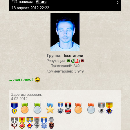
#21 написал:
Allure
0
18 апреля 2012 22:22
Группа
:
Посетители
Репутация:
(
2
|
-1
)
Публикаций: 349
Комментариев: 3 949
... лан плюс !
Зарегистрирован:
4.02.2012