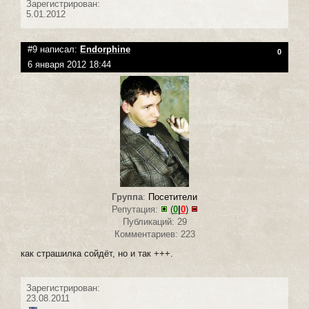
Зарегистрирован:
5.01.2012
#9 написал:
Endorphine
0
6 января 2012 18:44
Группа
:
Посетители
Репутация:
(
0
|
0
)
Публикаций: 29
Комментариев: 223
как страшилка сойдёт, но и так +++.
Зарегистрирован:
23.08.2011