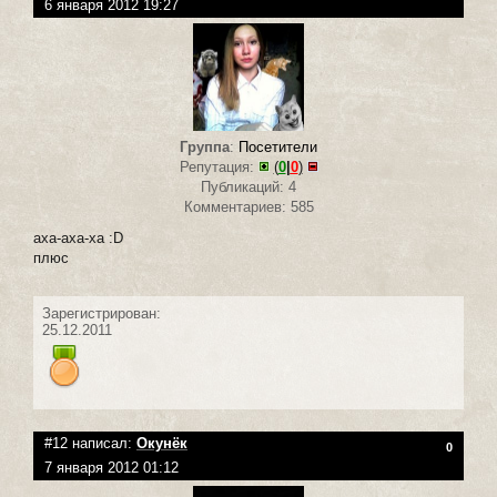
6 января 2012 19:27
Группа
:
Посетители
Репутация:
(
0
|
0
)
Публикаций: 4
Комментариев: 585
аха-аха-ха :D
плюс
Зарегистрирован:
25.12.2011
#12 написал:
Окунёк
0
7 января 2012 01:12