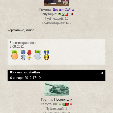
Группа
:
Друзья Сайта
Репутация:
(
2
|
-1
)
Публикаций: 10
Комментариев: 679
нормально, плюс
Зарегистрирован:
5.08.2011
#6 написал:
its4fun
0
6 января 2012 17:19
Группа
:
Посетители
Репутация:
(
0
|
0
)
Публикаций: 2