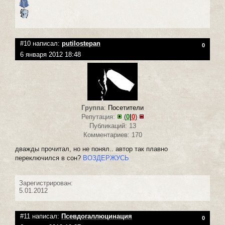
#10 написал:
putilostepan
0
6 января 2012 18:48
Группа
:
Посетители
Репутация:
(
0
|
0
)
Публикаций: 13
Комментариев: 170
дважды прочитал, но не понял.. автор так плавно
переключился в сон?
ВОЗДЕРЖУСЬ
Зарегистрирован:
5.01.2012
#11 написал:
Псевдогаллюцинация
0