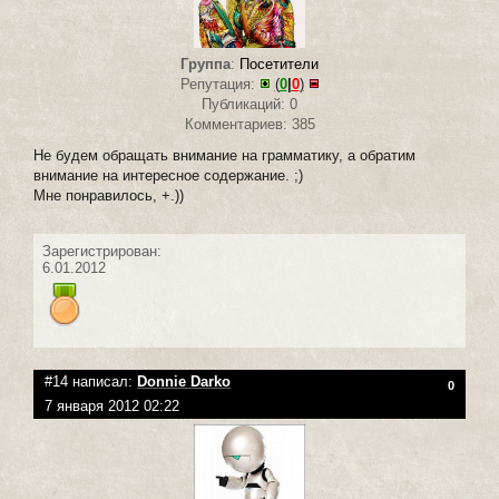
Группа
:
Посетители
Репутация:
(
0
|
0
)
Публикаций: 0
Комментариев: 385
Не будем обращать внимание на грамматику, а обратим
внимание на интересное содержание. ;)
Мне понравилось, +.))
Зарегистрирован:
6.01.2012
#14 написал:
Donnie Darko
0
7 января 2012 02:22