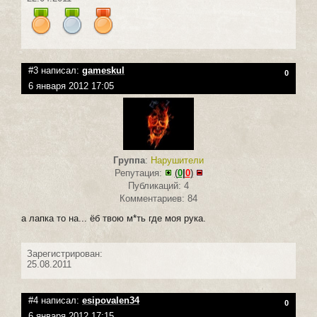
#3 написал:
gameskul
0
6 января 2012 17:05
Группа
:
Нарушители
Репутация:
(
0
|
0
)
Публикаций: 4
Комментариев: 84
а лапка то на... ёб твою м*ть где моя рука.
Зарегистрирован:
25.08.2011
#4 написал:
esipovalen34
0
6 января 2012 17:15