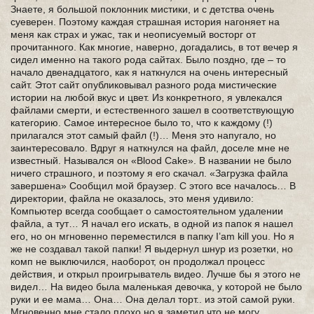
Знаете, я большой поклонник мистики, и с детства очень
суеверен. Поэтому каждая страшная история нагоняет на
меня как страх и ужас, так и неописуемый восторг от
прочитанного. Как многие, наверно, догадались, в тот вечер я
сидел именно на такого рода сайтах. Было поздно, где – то
начало двенадцатого, как я наткнулся на очень интересный
сайт. Этот сайт опубликовывал разного рода мистические
истории на любой вкус и цвет. Из конкретного, я увлекался
файлами смерти, и естественного зашел в соответствующую
категорию. Самое интересное было то, что к каждому (!)
прилагался этот самый файл (!)… Меня это напугало, но
заинтересовало. Вдруг я наткнулся на файл, доселе мне не
известный. Назывался он «Blood Cake». В названии не было
ничего страшного, и поэтому я его скачал. «Загрузка файла
завершена» Сообщил мой браузер. С этого все началось… В
директории, файла не оказалось, это меня удивило:
Компьютер всегда сообщает о самостоятельном удалении
файла, а тут… Я начал его искать, в одной из папок я нашел
его, но он мгновенно переместился в папку I’am kill you. Но я
же не создавал такой папки! Я выдернул шнур из розетки, но
комп не выключился, наоборот, он продолжал процесс
действия, и открыл проигрыватель видео. Лучше бы я этого не
видел… На видео была маленькая девочка, у которой не было
руки и ее мама… Она… Она делал торт.. из этой самой руки.
Мгновенно мне стало плохо но я заметил что не могу