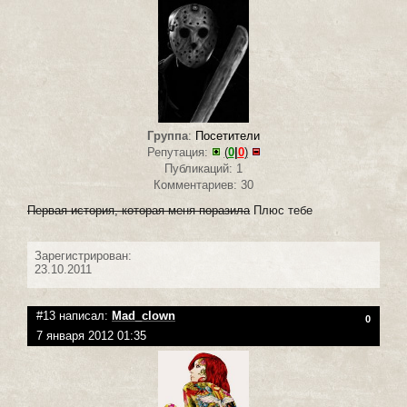
Группа
:
Посетители
Репутация:
(
0
|
0
)
Публикаций: 1
Комментариев: 30
Первая история, которая меня поразила
Плюс тебе
Зарегистрирован:
23.10.2011
#13 написал:
Mad_clown
0
7 января 2012 01:35