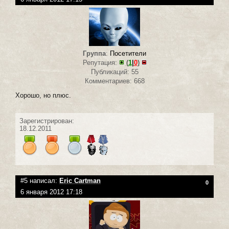
Группа
:
Посетители
Репутация:
(
1
|
0
)
Публикаций: 55
Комментариев: 668
Хорошо, но плюс.
Зарегистрирован:
18.12.2011
#5 написал:
Eric Cartman
0
6 января 2012 17:18