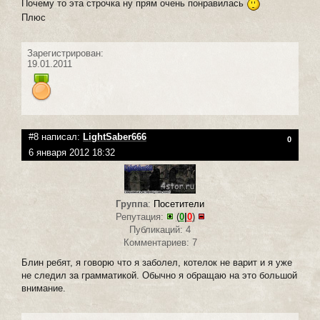
Почему то эта строчка ну прям очень понравилась
Плюс
Зарегистрирован:
19.01.2011
#8 написал:
LightSaber666
0
6 января 2012 18:32
Группа
:
Посетители
Репутация:
(
0
|
0
)
Публикаций: 4
Комментариев: 7
Блин ребят, я говорю что я заболел, котелок не варит и я уже
не следил за грамматикой. Обычно я обращаю на это большой
внимание.