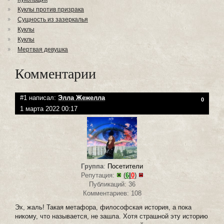
Куклы против призрака
Сущность из зазеркалья
Куклы
Куклы
Мертвая девушка
Комментарии
#1 написал:
Элла Жежелла
0
1 марта 2022 00:17
Группа
:
Посетители
Репутация:
(
6
|
0
)
Публикаций: 36
Комментариев: 108
Эх, жаль! Такая метафора, философская история, а пока
никому, что называется, не зашла. Хотя страшной эту историю