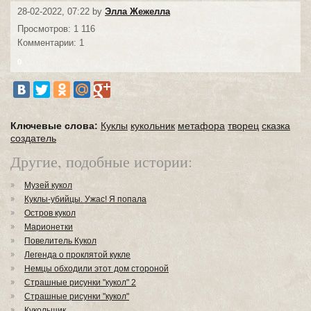
28-02-2022, 07:22 by
Элла Жежелла
Просмотров: 1 116
Комментарии: 1
0
Ключевые слова:
Куклы
кукольник
метафора
творец
сказка
создатель
Другие, подобные истории:
Музей кукол
Куклы-убийцы. Ужас! Я попала
Остров кукол
Марионетки
Повелитель Кукол
Легенда о проклятой кукле
Немцы обходили этот дом стороной
Страшные рисунки "кукол" 2
Страшные рисунки "кукол"
Кукольщик