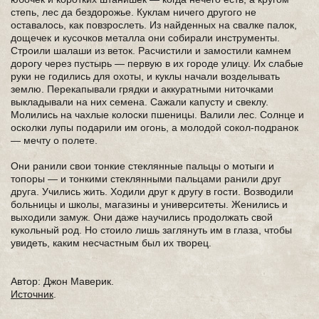
степь, лес да бездорожье. Куклам ничего другого не
оставалось, как повзрослеть. Из найденных на свалке палок,
дощечек и кусочков металла они собирали инструменты.
Строили шалаши из веток. Расчистили и замостили камнем
дорогу через пустырь — первую в их городе улицу. Их слабые
руки не годились для охоты, и куклы начали возделывать
землю. Перекапывали грядки и аккуратными ниточками
выкладывали на них семена. Сажали капусту и свеклу.
Молились на чахлые колоски пшеницы. Валили лес. Солнце и
осколки лупы подарили им огонь, а молодой сокол-подранок
— мечту о полете.
Они ранили свои тонкие стеклянные пальцы о мотыги и
топоры — и тонкими стеклянными пальцами ранили друг
друга. Учились жить. Ходили друг к другу в гости. Возводили
больницы и школы, магазины и университеты. Женились и
выходили замуж. Они даже научились продолжать свой
кукольный род. Но стоило лишь заглянуть им в глаза, чтобы
увидеть, каким несчастным был их творец.
Автор: Джон Маверик.
Источник
.