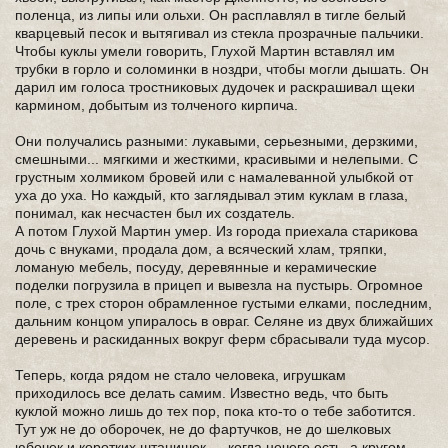
поленца, из липы или ольхи. Он расплавлял в тигле белый
кварцевый песок и вытягивал из стекла прозрачные пальчики.
Чтобы куклы умели говорить, Глухой Мартин вставлял им
трубки в горло и соломинки в ноздри, чтобы могли дышать. Он
дарил им голоса тростниковых дудочек и раскрашивал щеки
кармином, добытым из толченого кирпича.
Они получались разными: лукавыми, серьезными, дерзкими,
смешными... мягкими и жесткими, красивыми и нелепыми. С
грустным холмиком бровей или с намалеванной улыбкой от
уха до уха. Но каждый, кто заглядывал этим куклам в глаза,
понимал, как несчастен был их создатель.
А потом Глухой Мартин умер. Из города приехала старикова
дочь с внуками, продала дом, а всяческий хлам, тряпки,
ломаную мебель, посуду, деревянные и керамические
поделки погрузила в прицеп и вывезла на пустырь. Огромное
поле, с трех сторон обрамленное густыми елками, последним,
дальним концом упиралось в овраг. Селяне из двух ближайших
деревень и раскиданных вокруг ферм сбрасывали туда мусор.
Теперь, когда рядом не стало человека, игрушкам
приходилось все делать самим. Известно ведь, что быть
куклой можно лишь до тех пор, пока кто-то о тебе заботится.
Тут уж не до оборочек, не до фартучков, не до шелковых
юбочек и коротких штанишек — когда нечего есть, а кругом