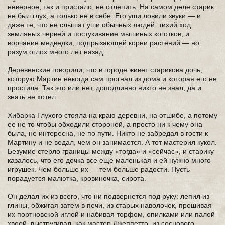
неверное, так и пристало, не отлепить. На самом деле старик
не был глух, а только не в себе. Его уши ловили звуки — и
даже те, что не слышат уши обычных людей: тихий ход
земляных червей и постукивание мышиных коготков, и
ворчание медведки, подгрызающей корни растений — но
разум оглох много лет назад.
Деревенские говорили, что в городе живет старикова дочь,
которую Мартин некогда сам прогнал из дома и которая его не
простила. Так это или нет, доподлинно никто не знал, да и
знать не хотел.
Хибарка Глухого стояла на краю деревни, на отшибе, а потому
ее не то чтобы обходили стороной, а просто ни к чему она
была, не интересна, не по пути. Никто не забредал в гости к
Мартину и не ведал, чем он занимается. А тот мастерил кукол.
Безумие стерло границы между «тогда» и «сейчас», и старику
казалось, что его дочка все еще маленькая и ей нужно много
игрушек. Чем больше их — тем больше радости. Пусть
порадуется малютка, кровиночка, сирота.
Он делал их из всего, что ни подвернется под руку: лепил из
глины, обжигая затем в печи, из старых наволочек, прошивая
их портновской иглой и набивая торфом, опилками или палой
хвоей, выстругивал, как мастер Джеппетто, из соснового