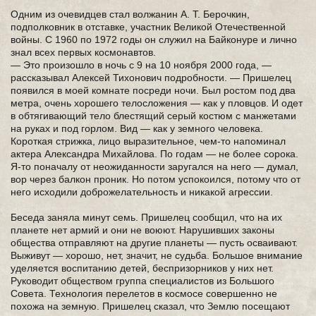
Одним из очевидцев стал волжанин А. Т. Берочкин,
подполковник в отставке, участник Великой Отечественной
войны. С 1960 по 1972 годы он служил на Байконуре и лично
знал всех первых космонавтов.
— Это произошло в ночь с 9 на 10 ноября 2000 года, —
рассказывал Алексей Тихонович подробности. — Пришелец
появился в моей комнате посреди ночи. Был ростом под два
метра, очень хорошего телосложения — как у пловцов. И одет
в обтягивающий тело блестящий серый костюм с манжетами
на руках и под горлом. Вид — как у земного человека.
Короткая стрижка, лицо выразительное, чем-то напоминал
актера Александра Михайлова. По годам — не более сорока.
Я-то поначалу от неожиданности заругался на него — думал,
вор через балкон проник. Но потом успокоился, потому что от
него исходили доброжелательность и никакой агрессии.
Беседа заняла минут семь. Пришелец сообщил, что на их
планете нет армий и они не воюют. Нарушивших законы
общества отправляют на другие планеты — пусть осваивают.
Выживут — хорошо, нет, значит, не судьба. Большое внимание
уделяется воспитанию детей, беспризорников у них нет.
Руководит обществом группа специалистов из Большого
Совета. Технология перелетов в космосе совершенно не
похожа на земную. Пришелец сказал, что Землю посещают