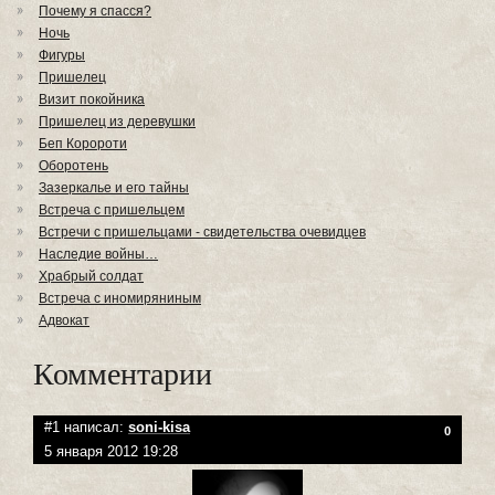
Почему я спасся?
Ночь
Фигуры
Пришелец
Визит покойника
Пришелец из деревушки
Беп Коророти
Оборотень
Зазеркалье и его тайны
Встреча с пришельцем
Встречи с пришельцами - свидетельства очевидцев
Наследие войны…
Храбрый солдат
Встреча с иномиряниным
Адвокат
Комментарии
#1 написал:
soni-kisa
0
5 января 2012 19:28