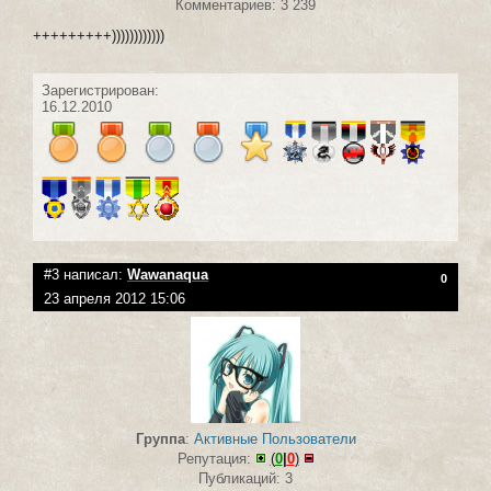
Комментариев: 3 239
+++++++++))))))))))))
Зарегистрирован:
16.12.2010
#3 написал:
Wawanaqua
0
23 апреля 2012 15:06
Группа
:
Активные Пользователи
Репутация:
(
0
|
0
)
Публикаций: 3