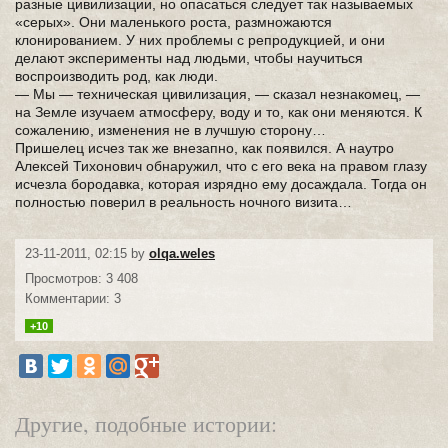
разные цивилизации, но опасаться следует так называемых
«серых». Они маленького роста, размножаются
клонированием. У них проблемы с репродукцией, и они
делают эксперименты над людьми, чтобы научиться
воспроизводить род, как люди.
— Мы — техническая цивилизация, — сказал незнакомец, —
на Земле изучаем атмосферу, воду и то, как они меняются. К
сожалению, изменения не в лучшую сторону…
Пришелец исчез так же внезапно, как появился. А наутро
Алексей Тихонович обнаружил, что с его века на правом глазу
исчезла бородавка, которая изрядно ему досаждала. Тогда он
полностью поверил в реальность ночного визита…
23-11-2011, 02:15 by
olqa.weles
Просмотров: 3 408
Комментарии: 3
+10
Другие, подобные истории: