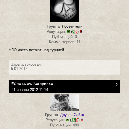
Группа
:
Посетители
Репутация:
(
0
|
0
)
Публикаций: 0
Комментариев: 11
НЛО часто летают над турцией .
Зарегистрирован:
5.01.2012
#2 написал:
Катиринка
0
21 января 2012 11:14
Группа
:
Друзья Сайта
Репутация:
(
13
|
0
)
Публикаций: 480