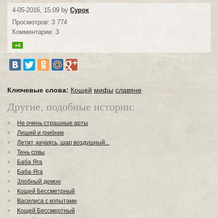
4-05-2016, 15:09 by
Сурок
Просмотров: 3 774
Комментарии: 3
+4
Ключевые слова:
Кощей
мифы
славяне
Другие, подобные истории:
Не очень страшные арты
Леший и грибник
Летит, качаясь, шар воздушный...
Тень совы
Баба Яга
Баба-Яга
Злобный демон
Кощей Бессметрный
Василиса с копытами
Кощей Бессмертный