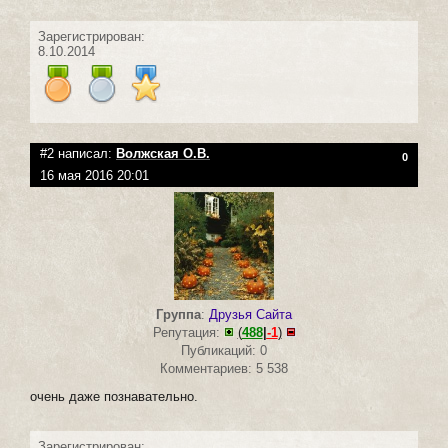
Зарегистрирован:
8.10.2014
#2 написал:
Волжская О.В.
0
16 мая 2016 20:01
Группа
:
Друзья Сайта
Репутация:
(
488
|
-1
)
Публикаций: 0
Комментариев: 5 538
очень даже познавательно.
Зарегистрирован: