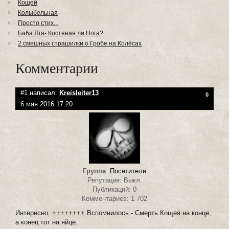
Кощей
Колыбельная
Просто стих...
Баба Яга- Костяная ли Нога?
2 смешных страшилки о Гробе на Колёсах
Комментарии
#1 написал:
Kreisleiter13
0
6 мая 2016 17:20
Группа
:
Посетители
Репутация: Выкл.
Публикаций: 0
Комментариев: 1 702
Интересно. ++++++++ Вспомнилось - Смерть Кощея на конце,
а конец тот на яйце.