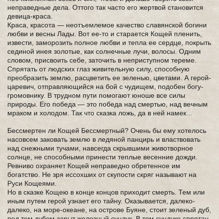
неправедные дела. Оттого так часто его жертвой становится
девица-краса.
Краса, красота — неотъемлемое качество славянской богини
любви и весны Лады. Вот ее-то и старается Кощей пленить,
извести, заморозить полное любви и тепла ее сердце, покрыть
сединой инея золотые, как солнечные лучи, волосы. Одним
словом, присвоить себе, заточить в неприступном тереме.
Спрятать от людских глаз живительную силу, способную
преобразить землю, расцветить ее зеленью, цветами. А герой-
царевич, отправляющийся на бой с чудищем, подобен богу-
громовнику. В трудном пути помогают юноше все силы
природы. Его победа — это победа над смертью, над вечным
мраком и холодом. Так что сказка ложь, да в ней намек...
Бессмертен ли Кощей Бессмертный? Очень бы ему хотелось
насовсем заковать землю в ледяной панцирь и властвовать
над снежными тучами, навсегда скрывшими животворное
солнце, не способными принести теплые весенние дожди.
Ревниво охраняет Кощей неправедно обретенное им
богатство. Не зря иссохших от скупости скряг называют на
Руси Кощеями.
Но в сказке Кощею в конце концов приходит смерть. Тем или
иным путем герой узнает его тайну. Оказывается, далеко-
далеко, на море-океане, на острове Буяне, стоит зеленый дуб,
под тем дубом зарыт железный сундук. В том сундуке спрятан