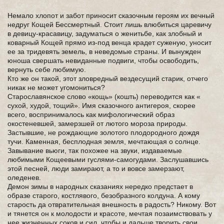
Немало хлопот и забот приносит сказочным героям их вечный
недруг Кощей Бессмертный. Стоит лишь влюбиться царевичу
в девицу-красавицу, задуматься о женитьбе, как злобный и
коварный Кощей прямо из-под венца крадет суженую, уносит
ее за тридевять земель, в неведомые страны. И вынужден
юноша свершать невиданные подвиги, чтобы освободить,
вернуть себе любимую.
Кто же он такой, этот зловредный вездесущий старик, отчего
никак не может угомониться?
Старославянское слово «кощь» (кошть) переводится как «
сухой, худой, тощий». Имя сказочного антигероя, скорее
всего, воспринималось как мифологический образ
окостеневшей, замерзшей от лютого мороза природы.
Застывшие, не рождающие золотого плодородного дождя
тучи. Каменная, бесплодная земля, мечтающая о солнце.
Завывание вьюги, так похожее на звуки, издаваемые
любимыми Кощеевыми гуслями-самогудами. Заслушавшись
этой песней, люди замирают, а то и вовсе замерзают,
оледенев.
Демон зимы в народных сказаниях нередко предстает в
образе старого, костлявого, безобразного колдуна. А кому
старость да отвратительная внешность в радость? Никому. Вот
и тянется он к молодости и красоте, мечтая позаимствовать у
нее жизненных соков и сил, чтобы и дальше творить свои