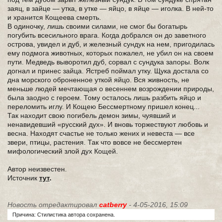
заяц, в зайце — утка, в утке — яйцо, в яйце — иголка. В ней-то
и хранится Кощеева смерть.
В одиночку, лишь своими силами, не смог бы богатырь
погубить всесильного врага. Когда добрался он до заветного
острова, увидел и дуб, и железный сундук на нем, пригодилась
ему подмога животных, которых пожалел, не убил он на своем
пути. Медведь выворотил дуб, сорвал с сундука запоры. Волк
догнал и принес зайца. Ястреб поймал утку. Щука достала со
дна морского оброненное уткой яйцо. Вся живность, не
меньше людей мечтающая о весеннем возрождении природы,
была заодно с героем. Тому осталось лишь разбить яйцо и
переломить иглу. И Кощею Бессмертному пришел конец...
Так находит свою погибель демон зимы, чуявший и
ненавидевший «русский дух». И вновь торжествуют любовь и
весна. Находят счастье не только жених и невеста — все
звери, птицы, растения. Так что вовсе не бессмертен
мифологический злой дух Кощей.
Автор неизвестен.
Источник
тут
.
Новость отредактировал
catberry
- 4-05-2016, 15:09
Причина: Стилистика автора сохранена.