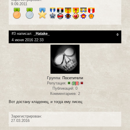
9.09.2011
#3 написал:
_Hatake_
0
4 июня 2016 22:33
Группа
:
Посетители
Репутация:
(
0
|
0
)
Публикаций: 0
Комментариев: 2
Вот достану кладенец, и тогда ему писец
Зарегистрирован:
27.03.2016