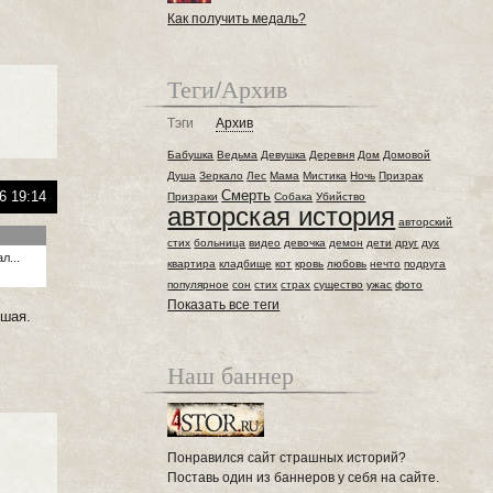
Как получить медаль?
Теги/Архив
Тэги
Архив
Бабушка
Ведьма
Девушка
Деревня
Дом
Домовой
Душа
Зеркало
Лес
Мама
Мистика
Ночь
Призрак
Смерть
6 19:14
Призраки
Собака
Убийство
авторская история
авторский
стих
больница
видео
девочка
демон
дети
друг
дух
л...
квартира
кладбище
кот
кровь
любовь
нечто
подруга
популярное
сон
стих
страх
существо
ужас
фото
Показать все теги
ошая.
Наш баннер
Понравился сайт страшных историй?
Поставь один из баннеров у себя на сайте.