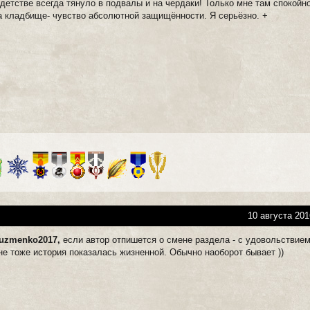
детстве всегда тянуло в подвалы и на чердаки! Только мне там спокойн
на кладбище- чувство абсолютной защищённости. Я серьёзно. +
10 августа 201
kuzmenko2017,
если автор отпишется о смене раздела - с удовольствие
не тоже история показалась жизненной. Обычно наоборот бывает ))