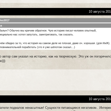
10 августа 201
nko2017
ва
Палыч? Обычно мы кричим обратное. Чую историю писал человек опытный,
ециально нас хотел запутать, заинтриговать, так сказать.
чём обидно за то, что история на самом деле не плохая, даже оч. хорошая. (для ИиЖ).
повнимательней поработать (это я уже шёпотом сказал....)
то автор сам указал на историю, как на творческую. Это уж он погорячилс
о)))
10 августа 201
итатели подвалов ненасытные! Сущности питающиеся негативом.. Интере