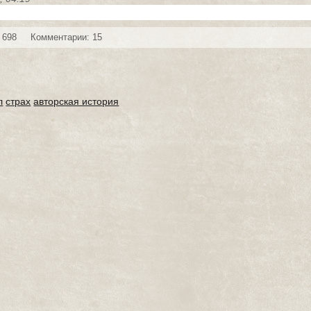
 698
Комментарии: 15
л
страх
авторская история