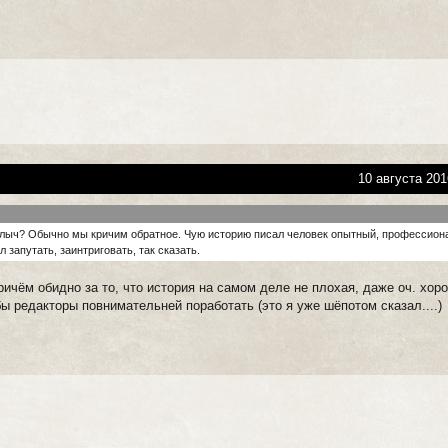
10 августа 201
лыч? Обычно мы кричим обратное. Чую историю писал человек опытный, профессиона
 запутать, заинтриговать, так сказать.
ричём обидно за то, что история на самом деле не плохая, даже оч. хор
ы редакторы повнимательней поработать (это я уже шёпотом сказал....)