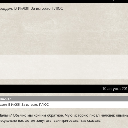
е раздел. В ИиЖ!!! За историю ПЛЮС
10 августа 201
nko2017
раздел. В ИиЖ!!! За историю ПЛЮС
Палыч? Обычно мы кричим обратное. Чую историю писал человек опытн
ециально нас хотел запутать, заинтриговать, так сказать.