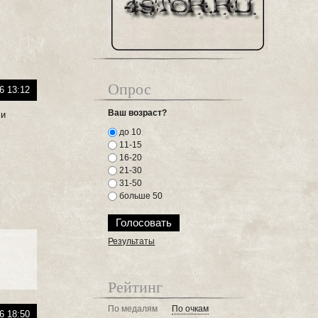
Опрос
6 13:12
Ваш возраст?
 и
до 10
11-15
16-20
21-30
31-50
больше 50
Результаты
Рейтинг
По медалям
По очкам
6 18:50