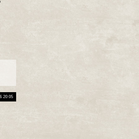
о
6 20:05
м