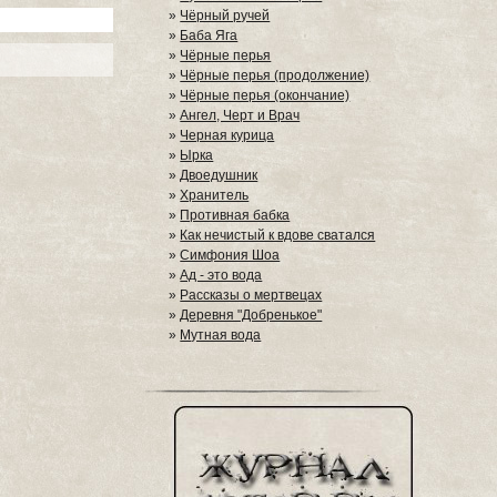
»
Чёрный ручей
»
Баба Яга
»
Чёрные перья
»
Чёрные перья (продолжение)
»
Чёрные перья (окончание)
»
Ангел, Черт и Врач
»
Черная курица
»
Ырка
»
Двоедушник
»
Хранитель
»
Противная бабка
»
Как нечистый к вдове сватался
»
Симфония Шоа
»
Ад - это вода
»
Рассказы о мертвецах
»
Деревня "Добренькое"
»
Мутная вода