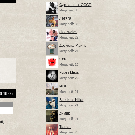
Сделано_в_СССР
Медалей: 38
Летяга
Медалей: 33
olqa.weles
Медалей: 29
Дезмонд Майлс
Медалей: 27
Core
Медалей: 23
Кукла Мрака
Медалей: 22
kusi
Медалей: 21
6 19:05
Faceless Killer
Медалей: 21
димик
Медалей: 21
ый,
Tiamat
Медалей: 20