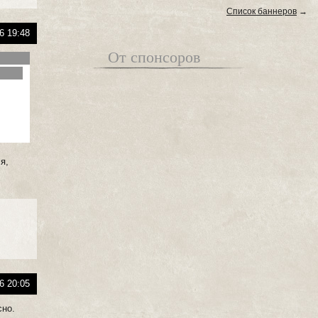
Список баннеров
→
6 19:48
От спонсоров
я,
6 20:05
сно.