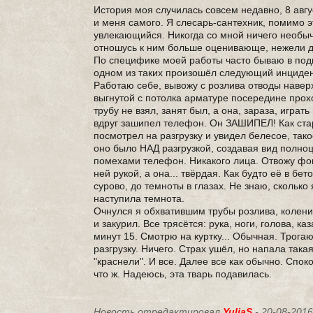
История моя случилась совсем недавно, 8 авгу
и меня самого. Я слесарь-сантехник, помимо э
увлекающийся. Никогда со мной ничего необыч
отношусь к ним больше оценивающе, нежели 
По специфике моей работы часто бываю в подва
одном из таких произошёл следующий инциден
Работаю себе, вывожу с розлива отводы наверх
выгнутой с потолка арматуре посередине прохо
трубу не взял, занят был, а она, зараза, игра
вдруг зашипел телефон. Он ЗАШИПЕЛ! Как ста
посмотрел на разгрузку и увидел белесое, тако
оно было НАД разгрузкой, создавая вид полноц
помехами телефон. Никакого лица. Отвожу фо
ней рукой, а она... твёрдая. Как будто её в бе
сурово, до темноты в глазах. Не знаю, сколько
наступила темнота.
Очнулся я обхватившим трубы розлива, колени 
и закурил. Все трясётся: рука, ноги, голова, 
минут 15. Смотрю на куртку... Обычная. Трога
разгрузку. Ничего. Страх ушёл, но напала так
"краснели". И все. Далее все как обычно. Спо
что ж. Надеюсь, эта тварь подавилась.
Новость отредактировал
YuliaS
- 20-08-2016