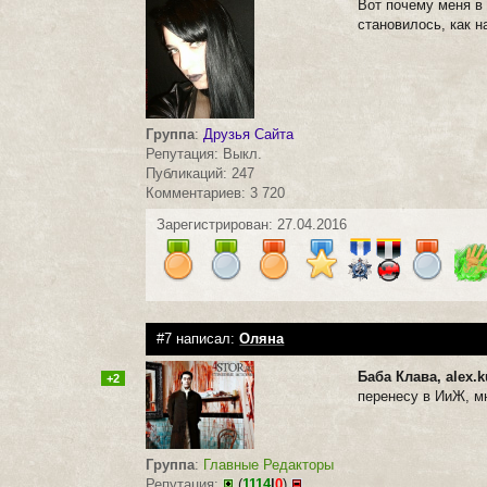
Вот почему меня в 
становилось, как 
Группа
:
Друзья Сайта
Репутация: Выкл.
Публикаций: 247
Комментариев: 3 720
Зарегистрирован: 27.04.2016
#7 написал:
Оляна
Баба Клава, alex.
+2
перенесу в ИиЖ, м
Группа
:
Главные Редакторы
Репутация:
(
1114
|
0
)