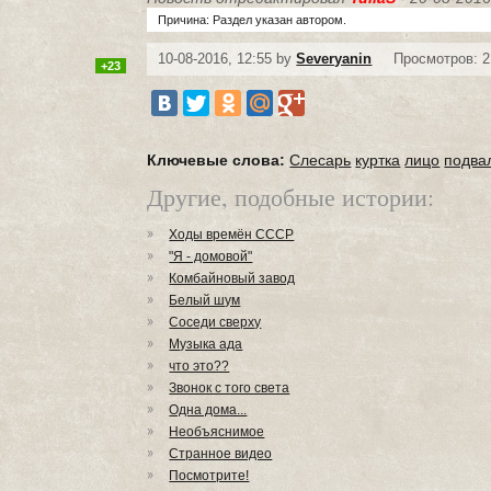
Причина: Раздел указан автором.
10-08-2016, 12:55 by
Severyanin
Просмотров: 2
+23
Ключевые слова:
Слесарь
куртка
лицо
подва
Другие, подобные истории:
Ходы времён СССР
"Я - домовой"
Комбайновый завод
Белый шум
Соседи сверху
Музыка ада
что это??
Звонок с того света
Одна дома...
Необъяснимое
Странное видео
Посмотрите!