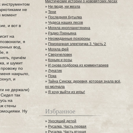
Мистические истории о нововятских лесах
 с инструментом
»
Ни гводя, ни жезла
аркотиками не
»
Тени
й момент
»
Последняя бутылка
»
Чудеса наших лесов
е, и вот в
»
Могила инопланетянина
»
Радио Пхеньяна
исит на
»
Неожиданные похороны
 позвонили, я
»
Призрачная электричка 3. Часть 2
ионных вод,
»
Могила фей
е, я
»
Сверхчеловек
онять, причём
»
Коньяк и розы
ка, и шумит
»
И снова подборка из комментариев
 провожу по
»
Лунатик
т меня накрыло,
»
Пока
охнул, и
»
Тайна Синска: деревня, которая знала всё,
но молчала
оги не держали)
»
Я хочу выйти из игры!
 Сидел так
шусь на
аж стены
Избранное
 эмоциями. Ну
»
Уносящий детей
»
Русалка. Часть первая
»
Русалка. Часть вторая