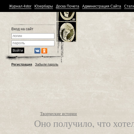
Журнал 4stor
Юзербары
Доска Почета
Администрация Сайта
Стати
Вход на сайт
Регистрация
Забыли пароль
Творческие истории
Оно получило, что хоте