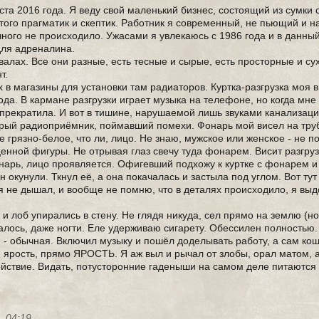
ста 2016 года. Я веду свой маленький бизнес, состоящий из сумки
того прагматик и скептик. Работник я современный, не пьющий и н
ного не происходило. Ужасами я увлекаюсь с 1986 года и в данны
для адреналина.
лах. Все они разные, есть тесные и сырые, есть просторные и сухи
т.
 в магазины для установки там радиаторов. Куртка-разгрузка моя в
да. В кармане разгрузки играет музыка на телефоне, но когда мне
ть прекратила. И вот в тишине, нарушаемой лишь звуками канализац
рый радиоприёмник, поймавший помехи. Фонарь мой висел на труб
е грязно-белое, что ли, лицо. Не знаю, мужское или женское - не п
енной фигуры. Не отрывая глаз свечу туда фонарем. Висит разгруз
нарь, лицо проявляется. Офигевший подхожу к куртке с фонарем и
тон окунули. Ткнул её, а она покачалась и застыла под углом. Вот ту
 я не дышал, и вообще не помню, что в деталях происходило, я выд
и лоб упирались в стену. Не глядя никуда, сел прямо на землю (н
казалось, даже ногти. Еле удерживаю сигарету. Обессилен полностью.
ю - обычная. Включил музыку и пошёл доделывать работу, а сам ко
ая ярость, прямо ЯРОСТЬ. Я аж выл и рычал от злобы, орал матом, 
койствие. Видать, потусторонние гаденыши на самом деле питаются
, 04:19