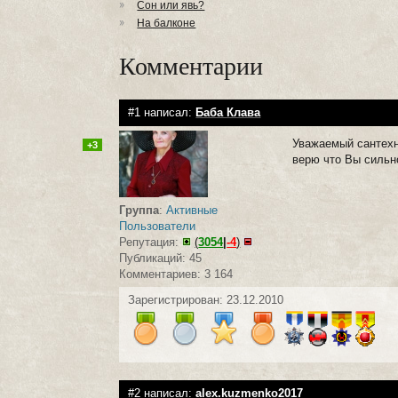
Сон или явь?
На балконе
Комментарии
#1 написал:
Баба Клава
Уважаемый сантехн
+3
верю что Вы сильн
Группа
:
Активные
Пользователи
Репутация:
(
3054
|
-4
)
Публикаций: 45
Комментариев: 3 164
Зарегистрирован: 23.12.2010
#2 написал:
alex.kuzmenko2017