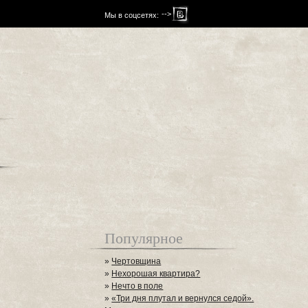
-->
Мы в соцсетях:
Популярное
»
Чертовщина
»
Нехорошая квартира?
»
Нечто в поле
»
«Три дня плутал и вернулся седой».