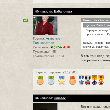
#5 написал:
Баба Клава
Цитата: alex.kuzme
+1
Цитата: Баба Кла
Парадокс, правда 
профессионал... Сп
Группа
:
Активные
Пользователи
Бабуль, не вопр. При
Могли-бы редакторы 
Репутация:
(
3054
|
-4
)
Публикаций: 45
В том то и беда, ч
Комментариев: 3 164
погорячился конечн
Зарегистрирован: 23.12.2010
#6 написал:
Эвиллс
Вот они какие, об
0