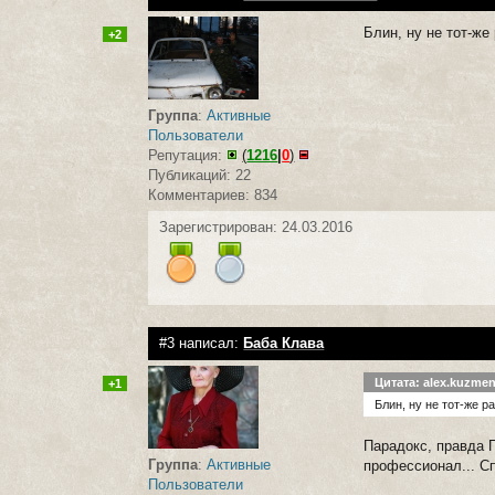
Блин, ну не тот-ж
+2
Группа
:
Активные
Пользователи
Репутация:
(
1216
|
0
)
Публикаций: 22
Комментариев: 834
Зарегистрирован: 24.03.2016
#3 написал:
Баба Клава
Цитата: alex.kuzme
+1
Блин, ну не тот-же 
Парадокс, правда 
Группа
:
Активные
профессионал... Сп
Пользователи