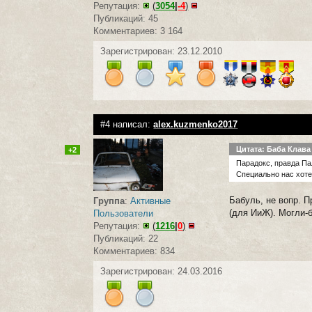
Репутация:
(
3054
|
-4
)
Публикаций: 45
Комментариев: 3 164
Зарегистрирован: 23.12.2010
#4 написал:
alex.kuzmenko2017
Цитата: Баба Клава
+2
Парадокс, правда Па
Специально нас хотел
Бабуль, не вопр. П
Группа
:
Активные
(для ИиЖ). Могли-б
Пользователи
Репутация:
(
1216
|
0
)
Публикаций: 22
Комментариев: 834
Зарегистрирован: 24.03.2016