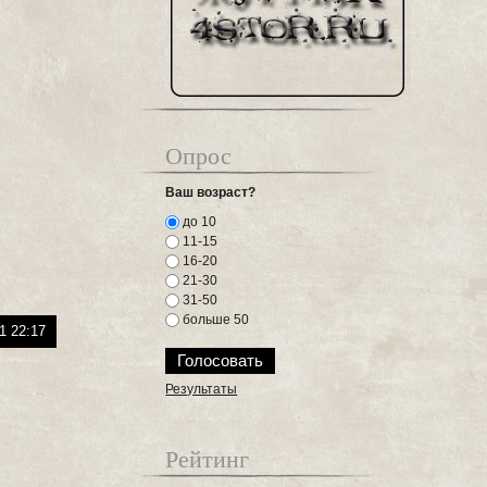
Опрос
Ваш возраст?
до 10
11-15
16-20
21-30
31-50
больше 50
1 22:17
Результаты
Рейтинг