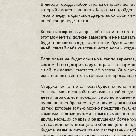
В любом городе любой страны отправляйся в 
который сможешь попасть. Когда ты подойдешь 
Тебя отведут к одинокой двери, за которой ле
на её конце ведет в зал.
Когда ты откроешь дверь, тебя окатит волна те
этот момент ты должен замереть и не издавать
будет причинен вред, но этот плач будет следо
дней, считай себя счастливчиком; если и когда
Если плача не будет слышно и тепло вернется,
светом. В её центре старуха играет на шарман
с ней, ты должен смотреть её в глаза. Она пряч
им и оставит в истекать кровью в непрекраща
Старуха начнет петь. Песня будет на непонятн
слышал; мир и спокойствие омоют твой разум,
детей, играющих и поющих, само воплощение 
пугающе преобразится. Дети начнут драться м
из тех, которые только можно представить. Он
камнями, голыми руками отрывать мясо с косте
друга, несущих смерть и разрушения более ужа
с наслаждением поющего и убегающего по адск
будет и дальше литься из его растерзанных губ
спокойным и удовлетворенным все это время, 