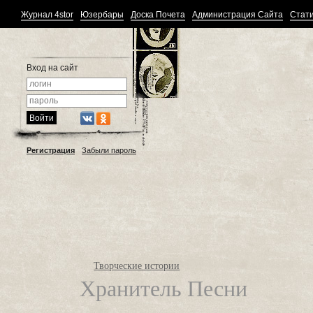
Журнал 4stor
Юзербары
Доска Почета
Администрация Сайта
Стати
Вход на сайт
Регистрация
Забыли пароль
Творческие истории
Хранитель Песни