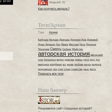
2 15:03
Медалей: 20
Как получить медаль?
Теги/Архив
Тэги
Архив
Бабушка
Ведьма
Девушка
Деревня
Дом
Домовой
Душа
Зеркало
Лес
Мама
Мистика
Ночь
Призрак
Смерть
Призраки
Собака
Убийство
авторская история
авторский
стих
больница
видео
девочка
демон
дети
друг
дух
квартира
кладбище
кот
кровь
любовь
нечто
подруга
популярное
сон
стих
страх
существо
ужас
фото
Показать все теги
Наш баннер
Понравился сайт страшных историй?