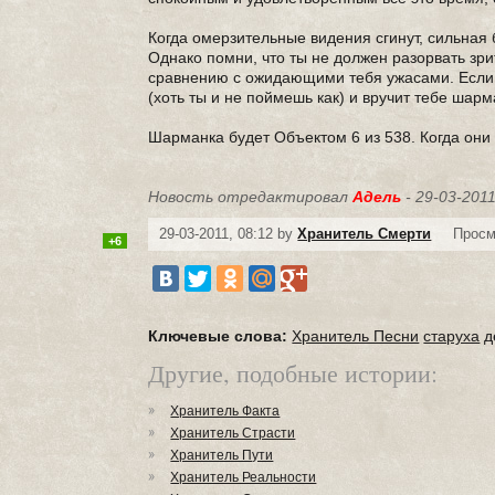
Когда омерзительные видения сгинут, сильная б
Однако помни, что ты не должен разорвать зри
сравнению с ожидающими тебя ужасами. Если т
(хоть ты и не поймешь как) и вручит тебе шарм
Шарманка будет Объектом 6 из 538. Когда они 
Новость отредактировал
Адель
- 29-03-2011
29-03-2011, 08:12 by
Хранитель Смерти
Просм
+6
Ключевые слова:
Хранитель Песни
старуха
д
Другие, подобные истории:
Хранитель Факта
Хранитель Страсти
Хранитель Пути
Хранитель Реальности