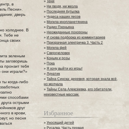
»
Тени
ентр, в
»
Ни гводя, ни жезла
тель Песни».
»
Последняя бутылка
здание; дверь
»
Чудеса наших лесов
»
Могила инопланетянина
»
Радио Пхеньяна
тно холоднее. В
»
Неожиданные похороны
и. Тебе не
»
И снова подборка из комментариев
конца своих
»
Призрачная электричка 3. Часть 2
»
Могила фей
»
Сверхчеловек
алита зеленым
»
Коньяк и розы
 ты заговоришь
»
Пока
она пронзит тебя
»
Я хочу выйти из игры!
ю они играли?»
»
Лунатик
»
Тайна Синска: деревня, которая знала всё,
о ты когда-либо
но молчала
еззаботных
»
Тайны Села Алексеевка, его обитатели,
езапно
неизвестные массам.
кими способами
г друга острыми
войников друг
Избранное
ного в крови,
вут, но песня
»
Уносящий детей
аваться
»
Русалка. Часть первая