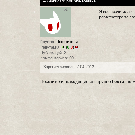
#3 написал:
polinka-sosiska
Я все прочитала,кс
0
регистратуре,то ег
Группа
:
Посетители
Репутация:
(
0
|
0
)
Публикаций: 2
Комментариев: 60
Зарегистрирован: 7.04.2012
Посетители, находящиеся в группе
Гости
, не 