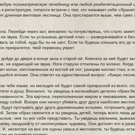
любую психиатрическую лечебницу или любой реабилитационный ц
к регистратуре, попроси встречи с тем, кто называет себя «Храни
жит длинная винтовая лестница. Она простирается выше, чем само 
пла. Перейди через зал; внезапно ты почувствуешь, что стало заме
 ни звука. Если ты услышишь детский плач — разворачивайся и бег
вать за тобой, куда бы ты не шел. Если ты будешь слышать его до 
 он прекратится, твой первенец умрет.
 дойди до двери в конце зала и открой её. Комната за неё будет з
ке, не издающей ни звука. Ноги старухи отпилены по колено. Когда
ет копье, изготовленное из костей её ног; разорви контакт глаз, и 
ющейся агонии. Она ответит на единственный вопрос: «Какую песн
ом тебе языке, но мелодия её будет самой прекрасной из всего, чт
 тело и душу. Внезапно, ты увидишь в мельчайших деталях образ б
невинности. Эта картина, переполненная миром и ликованием, вн
ежду собой. Вскоре они начнут убивать друг друга наиболее жесто
и будут протыкать друг друга деревянными кольями, потрошить дру
й. Затем образ сменится и ты увидишь детей, теперь всего лишь д
сные, чем ты мог себе представить. Ты увидишь мальчика, вымазан
ому ландшафту от неописуемых чудовищ. Они догонят его и разор
. И, несмотря на все эти сцены ужаса и жестокости, ты будешь ост
сам не понимая почему.