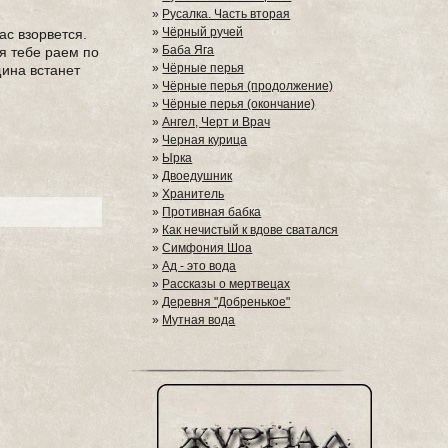
»
Русалка. Часть вторая
»
Чёрный ручей
ас взорвется.
»
Баба Яга
я тебе раем по
»
Чёрные перья
щина встанет
»
Чёрные перья (продолжение)
»
Чёрные перья (окончание)
»
Ангел, Черт и Врач
»
Черная курица
»
Ырка
»
Двоедушник
»
Хранитель
»
Противная бабка
»
Как нечистый к вдове сватался
»
Симфония Шоа
»
Ад - это вода
»
Рассказы о мертвецах
»
Деревня "Добренькое"
»
Мутная вода