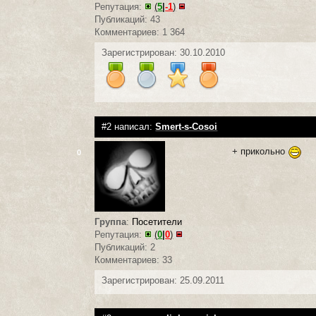
Репутация:
(
5
|
-1
)
Публикаций: 43
Комментариев: 1 364
Зарегистрирован: 30.10.2010
#2 написал:
Smert-s-Cosoi
+ прикольно
0
Группа
:
Посетители
Репутация:
(
0
|
0
)
Публикаций: 2
Комментариев: 33
Зарегистрирован: 25.09.2011