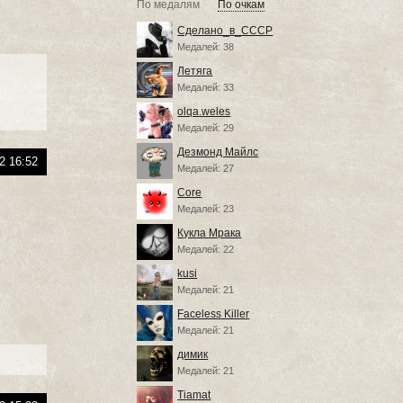
По медалям
По очкам
Сделано_в_СССР
Медалей: 38
Летяга
Медалей: 33
olqa.weles
Медалей: 29
Дезмонд Майлс
2 16:52
Медалей: 27
Core
Медалей: 23
Кукла Мрака
Медалей: 22
kusi
Медалей: 21
Faceless Killer
Медалей: 21
димик
Медалей: 21
Tiamat