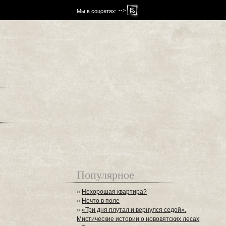
-->
Мы в соцсетях:
Популярное
»
Нехорошая квартира?
»
Нечто в поле
»
«Три дня плутал и вернулся седой».
Мистические истории о нововятских лесах