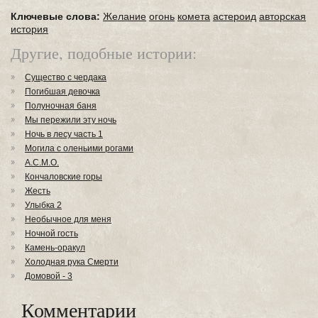
Ключевые слова:
Желание
огонь
комета
астероид
авторская
история
Другие, подобные истории:
Существо с чердака
Погибшая девочка
Полуночная баня
Мы пережили эту ночь
Ночь в лесу часть 1
Могила с оленьими рогами
А.С.М.О.
Кончаловские горы
Жесть
Улыбка 2
Необычное для меня
Ночной гость
Камень-оракул
Холодная рука Смерти
Домовой - 3
Комментарии