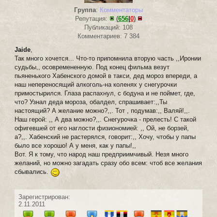
Группа
:
Комментаторы
Репутация:
(
656
|
0
)
Публикаций: 108
Комментариев: 7 384
Jaide
,
Так много хочется... Что-то припомнила вторую часть ,,Иронии
судьбы,, осовремененную. Под конец фильма везут
пьяненького Хабенского домой в такси, дед мороз впереди, а
наш непереносящий алкоголь-на коленях у снегурочки
примостырился. Глаза распахнул, с бодуна и не поймет, где,
что? Узнал деда мороза, обалдел, спрашивает:,,Ты
настоящий? А желание можно?,,. Тот , подумав:,, Валяй!,,.
Наш герой: ,, А два можно?,,. Снегурочка - прелесть! С такой
офигевшей от его наглости физиономией: ,, Ой, не борзей,
а?,,. Хабенский не растерялся, говорит:,, Хочу, чтобы у папы
было все хорошо! А у меня, как у папы!,,
Вот. Я к тому, что народ наш предприимчивый. Незя много
желаний, но можно загадать сразу обо всем: чтоб все желания
сбывались.
Зарегистрирован:
2.11.2011