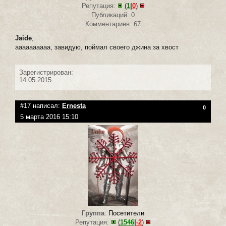
Репутация:
(
1
|
0
)
Публикаций: 0
Комментариев: 67
Jaide
,
аааааааааа, завидую, поймал своего джина за хвост
Зарегистрирован:
14.05.2015
#17 написал:
Ernesta
0
5 марта 2016 15:10
Группа
:
Посетители
Репутация:
(
1546
|
-2
)