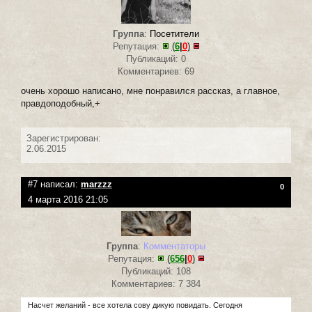
Группа
:
Посетители
Репутация:
(
6
|
0
)
Публикаций: 0
Комментариев: 69
очень хорошо написано, мне понравился рассказ, а главное,
правдоподобный,+
Зарегистрирован:
2.06.2015
#7 написал:
marzzz
0
4 марта 2016 21:05
Группа
:
Комментаторы
Репутация:
(
656
|
0
)
Публикаций: 108
Комментариев: 7 384
Насчет желаний - все хотела сову дикую повидать. Сегодня