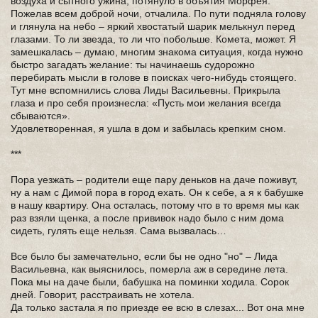
воздуха и сытного ужина, потянуло в объятия Морфея.
Пожелав всем доброй ночи, отчалила. По пути подняла голову
и глянула на небо – яркий хвостатый шарик мелькнул перед
глазами. То ли звезда, то ли что побольше. Комета, может. Я
замешкалась – думаю, многим знакома ситуация, когда нужно
быстро загадать желание: ты начинаешь судорожно
перебирать мысли в голове в поисках чего-нибудь стоящего.
Тут мне вспомнились слова Лиды Васильевны. Прикрыла
глаза и про себя произнесла: «Пусть мои желания всегда
сбываются».
Удовлетворенная, я ушла в дом и забылась крепким сном.
***
Пора уезжать – родители еще пару деньков на даче поживут,
ну а нам с Димой пора в город ехать. Он к себе, а я к бабушке
в нашу квартиру. Она осталась, потому что в то время мы как
раз взяли щенка, а после прививок надо было с ним дома
сидеть, гулять еще нельзя. Сама вызвалась…
Все было бы замечательно, если бы не одно "но" – Лида
Васильевна, как выяснилось, померла аж в середине лета.
Пока мы на даче были, бабушка на поминки ходила. Сорок
дней. Говорит, расстраивать не хотела.
Да только застала я по приезде ее всю в слезах... Вот она мне