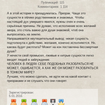
Публикаций: 115
Комментариев: 1 114
А в этой истории я призадумалась. Призрак. Чаще это
сущности в облике родственников и знакомых. Чтобы
настоящий дух умершего явился, нужны очен и очень
серьёзные причины. Не думаю, что исполнение всех желаний
авора, это столь важно для души знакомой, чтоб она
выпросилась на землю.
Напрашивается неутешительный вывод: некая сущность
подтолкнула к действию, желания, конечно исполняются. Но,
какова будет расплата? Может на кон поставлена бессмертная
душа?
У нечести свой промысел, лживые и хитрые сущности легко
вводят людей в заблуждение.
ЧЕЛОВЕК В ЛЮДЯХ СЕБЕ ПОДОБНЫХ РАЗОБРАТЬСЯ НЕ
МОЖЕТ, ОШИБАЕТСЯ, А КАК ЖЕ ОН МОЖЕТ РАЗОБРАТЬСЯ
В ТОНКОМ МИРЕ?
Лучшее, что можно сделать, не идти ни на какой контакт с
призраками и не слушать что они говорят.
Зарегистрирован:
5.01.2016