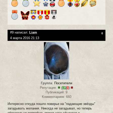
#9 написал:
Liam
0
4 марта 2016 21:13
Группа
:
Посетители
Репутация:
(
81
|
0
)
Публикаций: 9
Комментариев: 660
Интересно откуда пошло поверье на "падающие звёзды"
загадывать желания. Никогда не загадывал, но теперь
обязательно попробую, может чего сбудется +