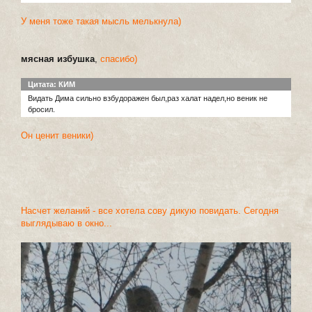
У меня тоже такая мысль мелькнула)
мясная избушка
,
спасибо)
Цитата: КИМ
Видать Дима сильно взбудоражен был,раз халат надел,но веник не
бросил.
Он ценит веники)
Насчет желаний - все хотела сову дикую повидать. Сегодня
выглядываю в окно...