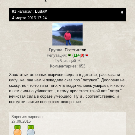
#1 написал:
LudaM
0
4 марта 2016 17:24
Группа
:
Посетители
Репутация:
(
114
|
0
)
Публикаций: 6
Комментариев: 953
Хвостатых огненных шариков видела в детстве, рассказали
бабушке, она нам и поведала сказ про "летунов". Дословно не
скажу, но что-то типа того, что когда человек умирает, и кто-то
о нем сильно убивается , к тому прилетает такой вот "летун" -
нечистая сила в образе умершего. Ну и , соответственно, и
поступки всякие совершает нехорошие
Зарегистрирован:
27.09.2015