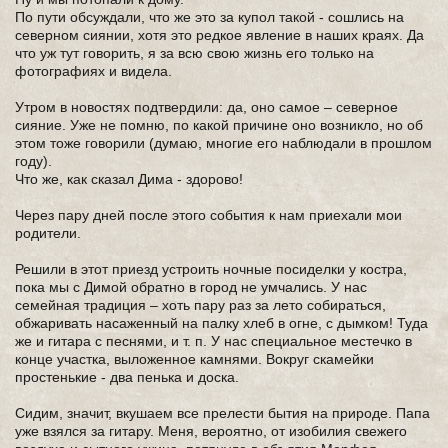
По пути обсуждали, что же это за купол такой - сошлись на
северном сиянии, хотя это редкое явление в наших краях. Да
что уж тут говорить, я за всю свою жизнь его только на
фотографиях и видела.
Утром в новостях подтвердили: да, оно самое – северное
сияние. Уже не помню, по какой причине оно возникло, но об
этом тоже говорили (думаю, многие его наблюдали в прошлом
году).
Что же, как сказал Дима - здорово!
Через пару дней после этого события к нам приехали мои
родители.
Решили в этот приезд устроить ночные посиделки у костра,
пока мы с Димой обратно в город не умчались. У нас
семейная традиция – хоть пару раз за лето собираться,
обжаривать насаженный на палку хлеб в огне, с дымком! Туда
же и гитара с песнями, и т. п. У нас специальное местечко в
конце участка, выложенное камнями. Вокруг скамейки
простенькие - два пенька и доска.
Сидим, значит, вкушаем все прелести бытия на природе. Папа
уже взялся за гитару. Меня, вероятно, от изобилия свежего