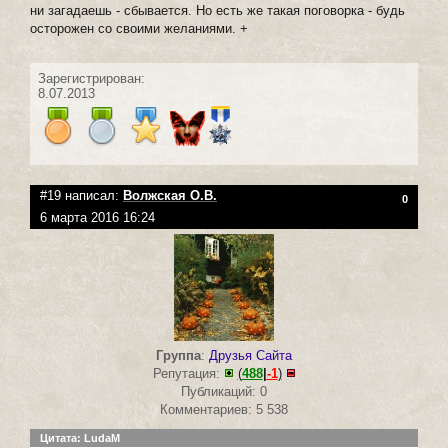
ни загадаешь - сбывается. Но есть же такая поговорка - будь
осторожен со своими желаниями. +
Зарегистрирован:
8.07.2013
#19 написал:
Волжская О.В.
0
6 марта 2016 16:24
Группа
:
Друзья Сайта
Репутация:
(
488
|
-1
)
Публикаций: 0
Комментариев: 5 538
Цитата: LudaM