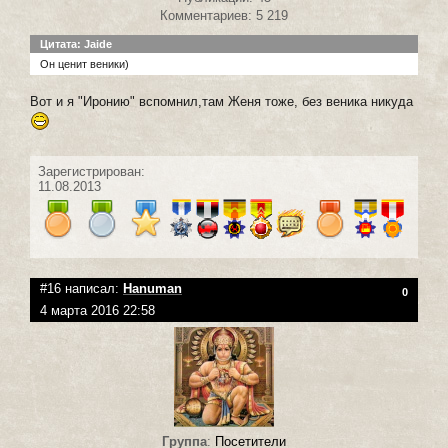
Комментариев: 5 219
Цитата: Jaide
Он ценит веники)
Вот и я "Иронию" вспомнил,там Женя тоже, без веника никуда
Зарегистрирован:
11.08.2013
#16 написал:
Hanuman
0
4 марта 2016 22:58
Группа
:
Посетители