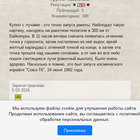
Репутация:
(
7
|
0
)
Публикаций: 3
Комментариев: 398
Купол с лучами - это точно запуск ракеты. Наблюдал такую
картину, находясь на ракетном полигоне в 300 км от
Байконура. В 11 часов вечера сначала появилась огненная
точка у горизонта, затем постепенно из неё вырос яркий
желтый карандаш с огненной точкой на конце, а затем эта
точка прошла над нашими головами, а от нее во все небо
пошли светящиеся лучи (ракетный выхлоп). Было очень
здорово. Насколько я помню, это был запуск космического
корабля "Союз-Т6", 24 июня 1982 года.
Зарегистрирован:
5.03.2016
Мы используем файлы cookie для улучшения работы сайта.
Продолжая использование сайта, вы соглашаетесь с политико
обработки персональных данных.
#21 написал:
Мышаня
0
8 марта 2016 08:49
Принимаю