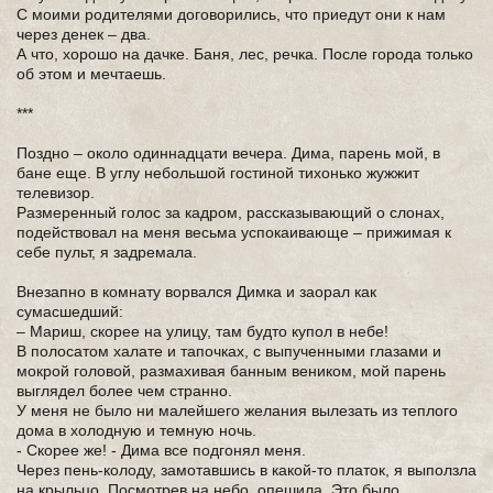
С моими родителями договорились, что приедут они к нам
через денек – два.
А что, хорошо на дачке. Баня, лес, речка. После города только
об этом и мечтаешь.
***
Поздно – около одиннадцати вечера. Дима, парень мой, в
бане еще. В углу небольшой гостиной тихонько жужжит
телевизор.
Размеренный голос за кадром, рассказывающий о слонах,
подействовал на меня весьма успокаивающе – прижимая к
себе пульт, я задремала.
Внезапно в комнату ворвался Димка и заорал как
сумасшедший:
– Мариш, скорее на улицу, там будто купол в небе!
В полосатом халате и тапочках, с выпученными глазами и
мокрой головой, размахивая банным веником, мой парень
выглядел более чем странно.
У меня не было ни малейшего желания вылезать из теплого
дома в холодную и темную ночь.
- Скорее же! - Дима все подгонял меня.
Через пень-колоду, замотавшись в какой-то платок, я выползла
на крыльцо. Посмотрев на небо, опешила. Это было