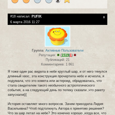
#18 написал:
PUFIK
0
6 марта 2016 11:27
Группа
:
Активные Пользователи
Репутация:
(
1519
|
1
)
Публикаций: 21
Комментариев: 1 861
Я тоже один рас видела в небе круглый шар, и от него тянулся
длинный хвос, эта конструкция прочертила небо и исчезла, я
подумала, что это комета или астероид, обрадовалась, что
стала свидетелем такого необычного астрологического
события, а на следующий день по телеку сказали ,что ракету
запускали(((
История оставляет много вопросов. Зачем приходила Лидия
Васильевна? Чтоб подтолкнуть Автора к принятию решения?
Что за шар летал на небе? Это конечно хорошо ,когда все, что