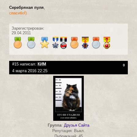
Серебряная пуля
,
спасибо!)
Зарегистрирован:
29.04.2011
#15 написал:
КИМ
0
4 марта 2016 22:25
Группа
:
Друзья Сайта
Репутация: Выкл.
Публикаций: 45