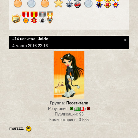
#14 написал:
Jaide
0
4 марта 2016 22:16
Группа
:
Посетители
Репутация:
(
36
|
-1
)
Публикаций: 93
Комментариев: 3 585
marzzz
,