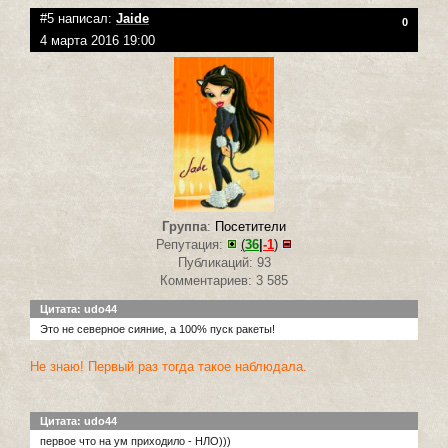
#5 написал:
Jaide
0
4 марта 2016 19:00
Группа
:
Посетители
Репутация:
(
36
|
-1
)
Публикаций: 93
Комментариев: 3 585
Цитата: udo44
Это не северное сияние, а 100% пуск ракеты!
Не знаю! Первый раз тогда такое наблюдала.
Цитата: udo44
первое что на ум приходило - НЛО)))