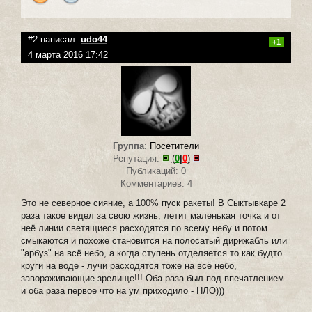
#2 написал:
udo44
+1
4 марта 2016 17:42
Группа
:
Посетители
Репутация:
(
0
|
0
)
Публикаций: 0
Комментариев: 4
Это не северное сияние, а 100% пуск ракеты! В Сыктывкаре 2
раза такое видел за свою жизнь, летит маленькая точка и от
неё линии светящиеся расходятся по всему небу и потом
смыкаются и похоже становится на полосатый дирижабль или
"арбуз" на всё небо, а когда ступень отделяется то как будто
круги на воде - лучи расходятся тоже на всё небо,
завораживающие зрелище!!! Оба раза был под впечатлением
и оба раза первое что на ум приходило - НЛО)))