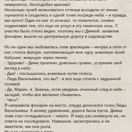
невероятно, бесподобно красиво!
Несколько лучей зеленоватого оттенка исходили от линии
горизонта и сходились в одной точке посреди неба – и правда,
как купол! Один из них то исчезал, то появлялся, словно
подмигивая тем, кто еще не уснул в эту сказочную ночь. С
участка было плохо видно, поэтому мы с Димкой, захватив
фонарик, вышли на центральную дорогу в садоводстве.
Но не одни мы любовались этим зрелищем – метрах в пяти от
нас стояла фигура, напоминающая мне одну знакомую моей
бабушки, живущую через линию.
- Здорово! - Дима произнес довольно громко, устремив свой
взгляд в небо.
- Даа! - послышались знакомые нотки голоса.
- Лида Васильевна, это вы? - я все еще стояла с задранной
головой.
- Да, Марин, я. Знаешь, если увидишь огненный след в небе –
загадай, чтобы все желания сбывались.
- Чего?
Я направила фонарик на место, откуда доносился голос Лиды
Васильевны. К моему удивлению, дорога была пуста. Димка
тоже стал оглядываться – никого. Я пару раз окликнула ее, но
ответа не последовало. Наверное, засмотрелись и не
заметили, как она ушла.
Ну и мы потопали к дому.