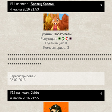
#11 написал:
Братец Кролик
0
4 марта 2016 21:53
Группа
:
Посетители
Репутация:
(
0
|
0
)
Публикаций: 0
Комментариев: 3
++++++++++++++++++++++++++++++++++++++++++++++++++++
++++++++++++++++++++++++++++++++++++++++++++++++++++
+++++++++++++++++
Зарегистрирован:
22.02.2016
#12 написал:
Jaide
0
4 марта 2016 21:55