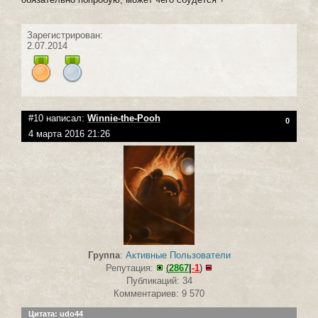
Зарегистрирован:
2.07.2014
#10 написал:
Winnie-the-Pooh
0
4 марта 2016 21:26
Группа
:
Активные Пользователи
Репутация:
(
2867
|
-1
)
Публикаций: 34
Комментариев: 9 570
Цитата: udo44