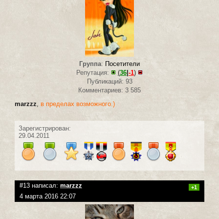
Группа
:
Посетители
Репутация:
(
36
|
-1
)
Публикаций: 93
Комментариев: 3 585
marzzz
,
в пределах возможного.)
Зарегистрирован:
29.04.2011
#13 написал:
marzzz
+1
4 марта 2016 22:07