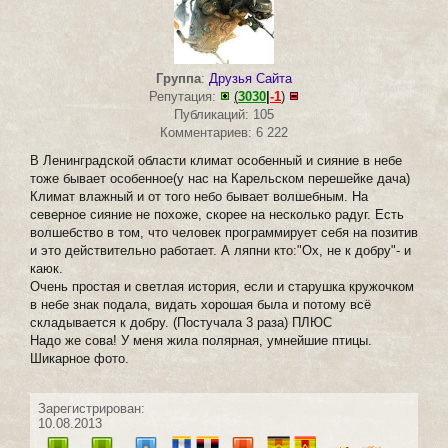
Группа
:
Друзья Сайта
Репутация:
(
3030
|
-1
)
Публикаций: 105
Комментариев: 6 222
В Ленинградской области климат особенный и сияние в небе
тоже бывает особенное(у нас на Кaрельском перешейке дача)
Климат влажный и от того небо бывает волшебным. На
северное сияние не похоже, скорее на несколько радуг. Есть
волшебство в том, что человек программирует себя на позитив
и это действительно работает. А ляпни кто:"Ох, не к добру"- и
каюк.
Очень простая и светлая история, если и старушка кружочком
в небе знак подала, видать хорошая была и потому всё
складывается к добру. (Постучала 3 раза) ПЛЮС
Надо же сова! У меня жила полярная, умнейшие птицы.
Шикарное фото.
Зарегистрирован:
10.08.2013