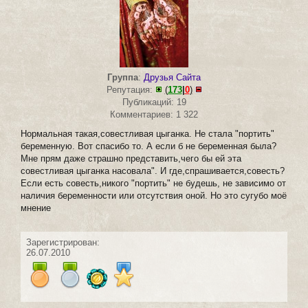
Группа
:
Друзья Сайта
Репутация:
(
173
|
0
)
Публикаций: 19
Комментариев: 1 322
Нормальная такая,совестливая цыганка. Не стала "портить"
беременную. Вот спасибо то. А если б не беременная была?
Мне прям даже страшно представить,чего бы ей эта
совестливая цыганка насовала". И где,спрашивается,совесть?
Если есть совесть,никого "портить" не будешь, не зависимо от
наличия беременности или отсутствия оной. Но это сугубо моё
мнение
Зарегистрирован:
26.07.2010