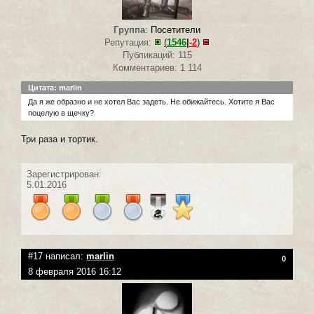
Группа
:
Посетители
Репутация:
(
1546
|
-2
)
Публикаций: 115
Комментариев: 1 114
Цитата: marlin
Да я же образно и не хотел Вас задеть. Не обижайтесь. Хотите я Вас
поцелую в щечку?
Три раза и тортик.
Зарегистрирован:
5.01.2016
#17 написал:
marlin
0
8 февраля 2016 16:12