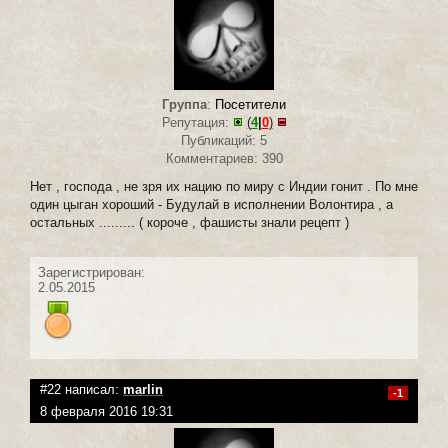
Группа
:
Посетители
Репутация:
(
4
|
0
)
Публикаций: 5
Комментариев: 390
Нет , господа , не зря их нацию по миру с Индии гонит . По мне
один цыган хороший - Будулай в исполнении Волонтира , а
остальных ......... ( короче , фашисты знали рецепт )
Зарегистрирован:
2.05.2015
#22 написал:
marlin
-1
8 февраля 2016 19:31