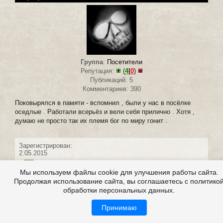
Группа
:
Посетители
Репутация:
(
4
|
0
)
Публикаций: 5
Комментариев: 390
Поковырялся в памяти - вспомнил , были у нас в посёлке
оседлые . Работали всерьёз и вели себя прилично . Хотя ,
думаю не просто так их племя бог по миру гонит .
Зарегистрирован:
2.05.2015
Мы используем файлы cookie для улучшения работы сайта.
Продолжая использование сайта, вы соглашаетесь с политико
обработки персональных данных.
#24 написал:
LudaM
0
Принимаю
8 февраля 2016 22:58