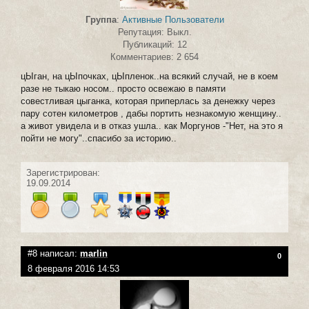
Группа
:
Активные Пользователи
Репутация: Выкл.
Публикаций: 12
Комментариев: 2 654
цЫган, на цЫпочках, цЫпленок..на всякий случай, не в коем
разе не тыкаю носом.. просто освежаю в памяти
совестливая цыганка, которая приперлась за денежку через
пару сотен километров , дабы портить незнакомую женщину..
а живот увидела и в отказ ушла.. как Моргунов -"Нет, на это я
пойти не могу"..спасибо за историю..
Зарегистрирован:
19.09.2014
#8 написал:
marlin
0
8 февраля 2016 14:53