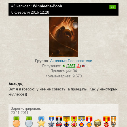
#3 написал:
Winnie-the-Pooh
+2
8 февраля 2016 12:28
Группа
:
Активные Пользователи
Репутация:
(
2867
|
-1
)
Публикаций: 34
Комментариев: 9 570
Ананда
,
Вот я и говорю: у нее не совесть, а принципы. Как у некоторых
киллеров))
Зарегистрирован:
20.11.2011