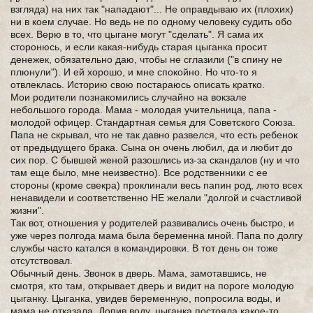
взгляда) на них так "нападают"... Не оправдываю их (плохих)
ни в коем случае. Но ведь не по одному человеку судить обо
всех. Верю в то, что цыгане могут "сделать". Я сама их
сторонюсь, и если какая-нибудь старая цыганка просит
денежек, обязательно даю, чтобы не сглазили ("в спину не
плюнули"). И ей хорошо, и мне спокойно. Но что-то я
отвлеклась. Историю свою постараюсь описать кратко.
Мои родители познакомились случайно на вокзале
небольшого города. Мама - молодая учительница, папа -
молодой офицер. Стандартная семья для Советского Союза.
Папа не скрывал, что не так давно развелся, что есть ребенок
от предыдущего брака. Сына он очень любил, да и любит до
сих пор. С бывшей женой разошлись из-за скандалов (ну и что
там еще было, мне неизвестно). Все родственники с ее
стороны (кроме свекра) проклинали весь папин род, люто всех
ненавидели и соответственно НЕ желали "долгой и счастливой
жизни".
Так вот, отношения у родителей развивались очень быстро, и
уже через полгода мама была беременна мной. Папа по долгу
службы часто катался в командировки. В тот день он тоже
отсутствовал.
Обычный день. Звонок в дверь. Мама, замотавшись, не
смотря, кто там, открывает дверь и видит на пороге молодую
цыганку. Цыганка, увидев беременную, попросила воды, и
мама не отказала. Допив воду, цыганка постояла какое-то