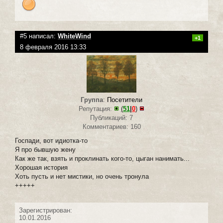
#5 написал:
WhiteWind
+1
8 февраля 2016 13:33
Группа
:
Посетители
Репутация:
(
51
|
0
)
Публикаций: 7
Комментариев: 160
Госпади, вот идиотка-то
Я про бывшую жену
Как же так, взять и проклинать кого-то, цыган нанимать...
Хорошая история
Хоть пусть и нет мистики, но очень тронула
+++++
Зарегистрирован:
10.01.2016