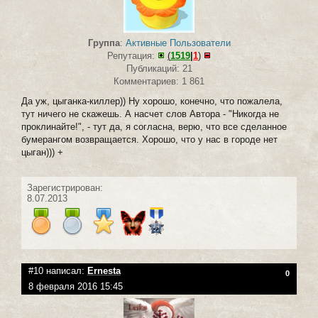
Группа
:
Активные Пользователи
Репутация:
(
1519
|
1
)
Публикаций: 21
Комментариев: 1 861
Да уж, цыганка-киллер)) Ну хорошо, конечно, что пожалела,
тут ничего не скажешь. А насчет слов Автора - "Никогда не
проклинайте!", - тут да, я согласна, верю, что все сделанное
бумерангом возвращается. Хорошо, что у нас в городе нет
цыган))) +
Зарегистрирован:
8.07.2013
#10 написал:
Ernesta
0
8 февраля 2016 15:45