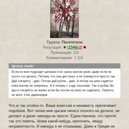
Группа
:
Посетители
Репутация:
(
1546
|
-2
)
Публикаций: 115
Комментариев: 1 114
Цитата: marlin
Если ко мне подходит циганка я ее сразу матом крою, даже если не
охото это делать. Потому что они достанут и не отвяжутся просто так.
Дай сигарету - даю. Потом дай рубль - даю. А потом на шею садятся
пока матом не покроешь. А я теперь с ходу посылаю. Так и рубль бы
дал и сигарету не жалко если бы потом на шею не садились. Терпеть
не могу этих дармоедов.
Что ж так злобно-то. Ваша агрессия и ненависть притягивает
подобное. Вот лично мне цыгане ничего плохого не делали, не
делают и денег никогда не просят. Единственное, что просят,
так это помочь, бланк какой-нибудь заполнить, ввиду
неграмотности. И никогда я не отказываю. Даже в Греции не