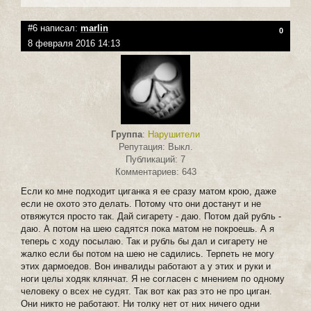
#6 написал:
marlin
0
8 февраля 2016 14:13
Группа
:
Нарушители
Репутация: Выкл.
Публикаций: 7
Комментариев: 643
Если ко мне подходит циганка я ее сразу матом крою, даже
если не охото это делать. Потому что они достанут и не
отвяжутся просто так. Дай сигарету - даю. Потом дай рубль -
даю. А потом на шею садятся пока матом не покроешь. А я
теперь с ходу посылаю. Так и рубль бы дал и сигарету не
жалко если бы потом на шею не садились. Терпеть не могу
этих дармоедов. Вон инвалиды работают а у этих и руки и
ноги целы ходяк клянчат. Я не согласен с мнением по одному
человеку о всех не судят. Так вот как раз это не про циган.
Они никто не работают. Ни толку нет от них ничего одни