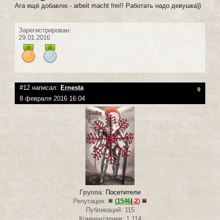
Ага ещё добавлю - arbeit macht frei!! Работать надо девушка))
Зарегистрирован:
29.01.2016
#12 написал:
Ernesta
0
8 февраля 2016 16:04
Группа
:
Посетители
Репутация:
(
1546
|
-2
)
Публикаций: 115
Комментариев: 1 114