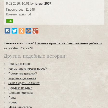
8-02-2016, 10:01 by
jurgen2007
Просмотров: 11 548
Комментарии: 54
+56
Ключевые слова:
Цыганка
проклятия
бывшая жена
ребенок
авторская история
Другие, подобные истории:
Бедные цыгане
Как цыгане снимают порчу?
Проклятие цыганки?
Хорошая цыганочка
Земля ждать не любит
Дедушка покурил
"Добрая" бабушка
Папа
Ночью
Младшая сестра