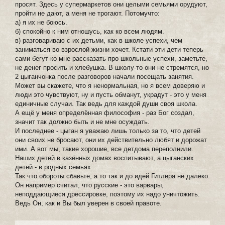
просят. Здесь у супермаркетов они целыми семьями орудуют,
пройти не дают, а меня не трогают. Потомучто:
а) я их не боюсь.
б) спокойно к ним отношусь, как ко всем людям.
в) разговариваю с их детьми, как в школе успехи, чем
заниматься во взрослой жизни хочет. Кстати эти дети теперь
сами бегут ко мне рассказать про школьные успехи, заметьте,
не денег просить и хлебушка. В школу-то они не стремятся, но
2 цыганчонка после разговоров начали посещать занятия.
Может вы скажете, что я ненормальная, но я всем доверяю и
люди это чувствуют, ну и пусть обманут, украдут - это у меня
единичные случаи. Так ведь для каждой души своя школа.
А ещё у меня определённая философия - раз Бог создал,
значит так должно быть и не мне осуждать.
И последнее - цыган я уважаю лишь только за то, что детей
они своих не бросают, они их действительно любят и дорожат
ими. А вот мы, такие хорошие, все детдома переполнили.
Наших детей в казённых домах воспитывают, а цыганских
детей - в родных семьях.
Так что обороты сбавьте, а то так и до идей Гитлера не далеко.
Он например считал, что русские - это варвары,
неподдающиеся дрессировке, поэтому их надо уничтожить.
Ведь Он, как и Вы был уверен в своей правоте.