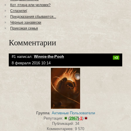
Кот, птица или человек?
Сглазили(
Предсказания сбываются...
Чёрные занавески
Приезжая семья
Комментарии
#1 написал:
Winnie-the-Pooh
+3
8 февраля 2016 10:14
Группа
:
Активные Пользователи
Репутация:
(
2867
|
-1
)
Публикаций: 34
Комментариев: 9 570