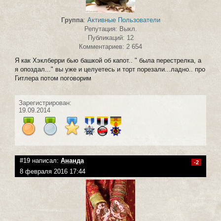
Группа
:
Активные Пользователи
Репутация: Выкл.
Публикаций: 12
Комментариев: 2 654
Я как Хэклберри бью башкой об капот.. " была перестрелка, а
я опоздал..." вы уже и целуетесь и торт порезали...ладно.. про
Гитлера потом поговорим
Зарегистрирован:
19.09.2014
#19 написал:
Ананда
-2
8 февраля 2016 17:44