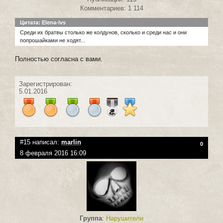
Комментариев: 1 114
Цитата: Elena-lvs
Среди их братвы столько же колдунов, сколько и среди нас и они
попрошайками не ходят...
Полностью согласна с вами.
Зарегистрирован:
5.01.2016
#15 написал:
marlin
0
8 февраля 2016 16:09
Группа
:
Нарушители