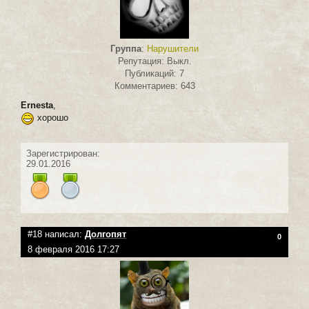
Группа
:
Нарушители
Репутация: Выкл.
Публикаций: 7
Комментариев: 643
Ernesta
,
хорошо
Зарегистрирован:
29.01.2016
#18 написал:
Долгопят
0
8 февраля 2016 17:27