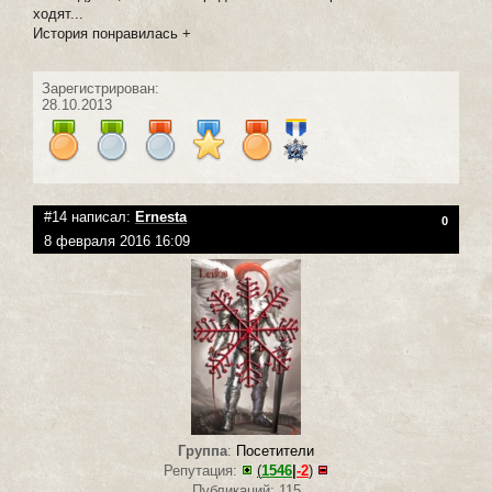
ходят...
История понравилась +
Зарегистрирован:
28.10.2013
#14 написал:
Ernesta
0
8 февраля 2016 16:09
Группа
:
Посетители
Репутация:
(
1546
|
-2
)
Публикаций: 115