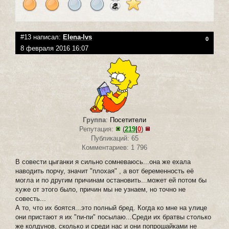
#13 написал:
Elena-lvs
0
8 февраля 2016 16:07
Группа
:
Посетители
Репутация:
(
219
|
0
)
Публикаций: 65
Комментариев: 1 796
В совести цыганки я сильно сомневаюсь...она же ехала
наводить порчу, значит "плохая" , а вот беременность её
могла и по другим причинам остановить...может ей потом бы
хуже от этого было, причин мы не узнаем, но точно не
совесть...
А то, что их боятся...это полный бред. Когда ко мне на улице
они пристают я их "пи-пи" посылаю...Среди их братвы столько
же колдунов, сколько и среди нас и они попрошайками не