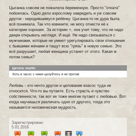
Цыганка совсем не пожалела беременную. Просто "отката"
побоялась. Одно дело взрослому навредить и уж совсем
другое - неродившимуся ребёнку. Цыганка-то не дура была,
всё понимала. Так что извините, не могу отнести её к
категории хороших. За историю +, она учит тому, что не надо
двери открывать неглядя. И ещё. Не надо связываться с
мужчинами, которые не умеют урегулировать свои отношения
с бывшими жёнами и тащут всю "грязь" в новую семью. Это
всё разрушает, любая женщина устанет от этого. Какая ж
потом семья?
Цитата: marlin
Хоть в засос с ними целуйтесь я не против
Любовь - это нечто другое и целование взасос туда не
относится. Что-то вы путаете. Есть страсть и чувство
собственности, так вот их тоже многие путают с любовью. Вот
когда научишься различать одно от другого, тогда это
называется человеческая мудрость.
Зарегистрирован:
5.01.2016