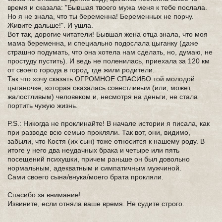
время и сказала: "Бывшая твоего мужа меня к тебе послала.
Но я не знала, что ты беременна! Беременных не порчу.
Живите дальше!". И ушла.
Вот так, дорогие читатели! Бывшая жена отца знала, что моя
мама беременна, и специально подослала цыганку (даже
страшно подумать, что она хотела нам сделать, но, думаю, не
простуду пустить). И ведь не поленилась, приехала за 120 км
от своего города в город, где жили родители.
Так что хочу сказать ОГРОМНОЕ СПАСИБО той молодой
цыганочке, которая оказалась совестливым (или, может,
жалостливым) человеком и, несмотря на деньги, не стала
портить чужую жизнь.
P.S.: Никогда не проклинайте! В начале истории я писала, как
при разводе всю семью прокляли. Так вот, они, видимо,
забыли, что Костя (их сын) тоже относится к нашему роду. В
итоге у него два неудачных брака и четыре или пять
посещений психушки, причем раньше он был довольно
нормальным, адекватным и симпатичным мужчиной.
Сами своего сына/внука/моего брата прокляли.
Спасибо за внимание!
Извините, если отняла ваше время. Не судите строго.