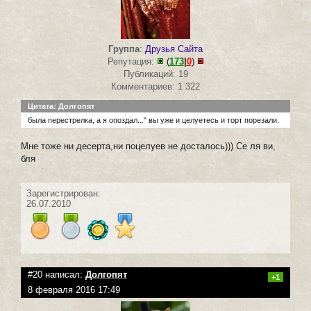
Группа
:
Друзья Сайта
Репутация:
(
173
|
0
)
Публикаций: 19
Комментариев: 1 322
Цитата: Долгопят
была перестрелка, а я опоздал..." вы уже и целуетесь и торт порезали.
Мне тоже ни десерта,ни поцелуев не досталось))) Се ля ви,
бля
Зарегистрирован:
26.07.2010
#20 написал:
Долгопят
+1
8 февраля 2016 17:49