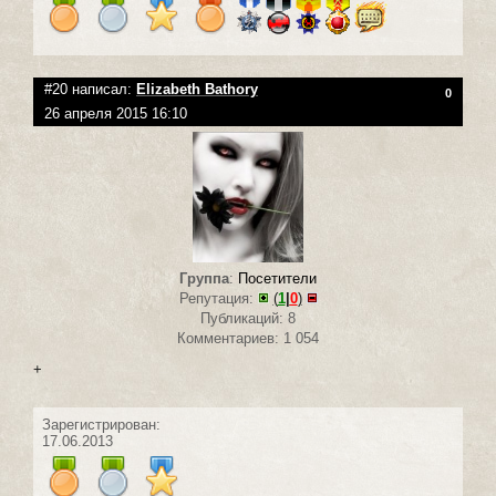
#20 написал:
Elizabeth Bathory
0
26 апреля 2015 16:10
Группа
:
Посетители
Репутация:
(
1
|
0
)
Публикаций: 8
Комментариев: 1 054
+
Зарегистрирован:
17.06.2013