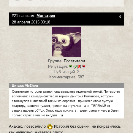
#21 написал:
Монстрик
0
28 апреля 2015 03:18
Группа
:
Посетители
Репутация:
(
0
|
0
)
Публикаций: 2
Комментариев: 587
Цитата: VicZhou
Сортирные истории давно пора выделять отдельной темой. Почему-то
вспомнился камеди-баттл с историей Дмитрия Романова, который
столкнулся с мистикой таким же образом - пришел в свою пустую
квартиру, зашел в туалет, присел на стульчак - а он ТЕПЛЫЙ! от
страха парень об**ся. Хотя, надо признать, такие планы у него и были.
Только страх в них не входил...)))
Ахахах, повеселило
История без оценки, не понравилось,
как написано. Читается плохо.