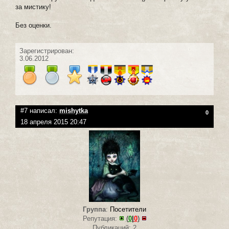
за мистику!
Без оценки.
Зарегистрирован:
3.06.2012
#7 написал:
mishytka
0
18 апреля 2015 20:47
Группа
:
Посетители
Репутация:
(
0
|
0
)
Публикаций: 2