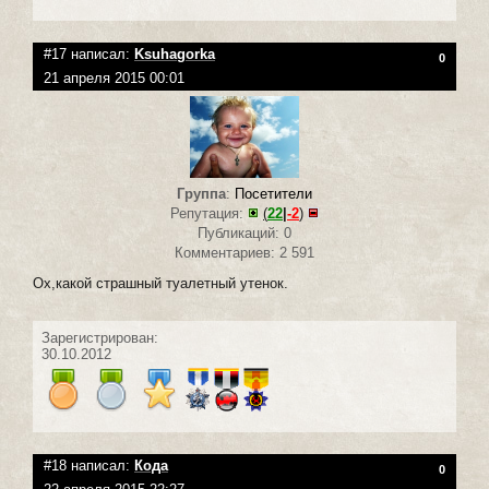
#17 написал:
Ksuhagorka
0
21 апреля 2015 00:01
Группа
:
Посетители
Репутация:
(
22
|
-2
)
Публикаций: 0
Комментариев: 2 591
Ох,какой страшный туалетный утенок.
Зарегистрирован:
30.10.2012
#18 написал:
Кода
0