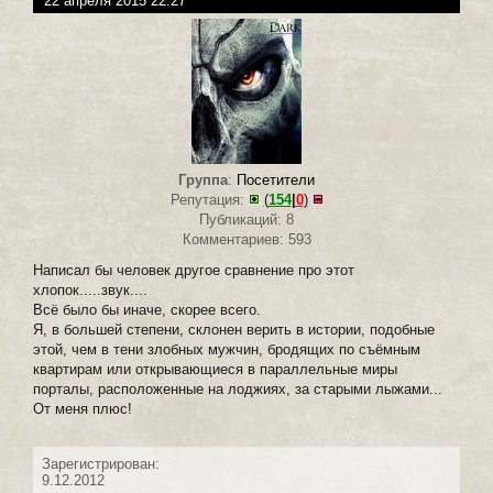
22 апреля 2015 22:27
Группа
:
Посетители
Репутация:
(
154
|
0
)
Публикаций: 8
Комментариев: 593
Написал бы человек другое сравнение про этот
хлопок.....звук....
Всё было бы иначе, скорее всего.
Я, в большей степени, склонен верить в истории, подобные
этой, чем в тени злобных мужчин, бродящих по съёмным
квартирам или открывающиеся в параллельные миры
порталы, расположенные на лоджиях, за старыми лыжами...
От меня плюс!
Зарегистрирован:
9.12.2012