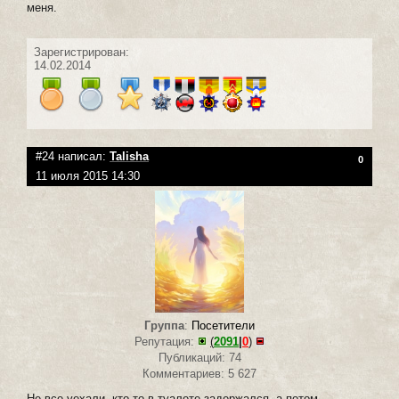
меня.
Зарегистрирован:
14.02.2014
#24 написал:
Talisha
0
11 июля 2015 14:30
Группа
:
Посетители
Репутация:
(
2091
|
0
)
Публикаций: 74
Комментариев: 5 627
Не все уехали, кто-то в туалете задержался, а потом