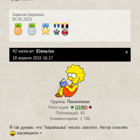
Зарегистрирован:
30.05.2013
#2 написал:
Elena-lvs
0
18 апреля 2015 16:17
Группа
:
Посетители
Репутация:
(
219
|
0
)
Публикаций: 65
Комментариев: 1 796
Я так думаю, что "барабашка" писать захотел. Автор спасибо
насмешили +