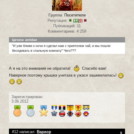
Группа
:
Посетители
Репутация:
(
11
|
0
)
Публикаций: 11
Комментариев: 4 259
Цитата: antidao
"И уже ближе к ночи я сделал нам с приятелем чай, и мы пошли
беседовать в спальную комнату" Чего???
А я на это внимания не обратила!
Спасибо вам!
Наверное поэтому крышка унитаза в ужасе зашевелилась!
Зарегистрирован:
3.06.2012
#12 написал:
Вариор
0