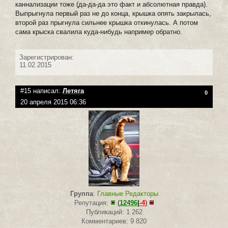
каннализации тоже (да-да-да это факт и абсолютная правда).
Выпрыгнула первый раз не до конца, крышка опять закрылась,
второй раз прыгнула сильнее крышка откинулась. А потом
сама крыска свалила куда-нибудь например обратно.
Зарегистрирован:
11.02.2015
#15 написал:
Летяга
0
20 апреля 2015 06:36
Группа
:
Главные Редакторы
Репутация:
(
12496
|
-4
)
Публикаций: 1 262
Комментариев: 9 820