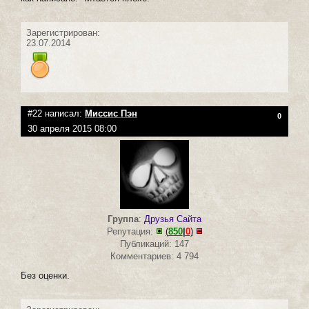
Зарегистрирован:
23.07.2014
#22 написал:
Миссис Пэн
0
30 апреля 2015 08:00
Группа
:
Друзья Сайта
Репутация:
(
850
|
0
)
Публикаций: 147
Комментариев: 4 794
Без оценки.