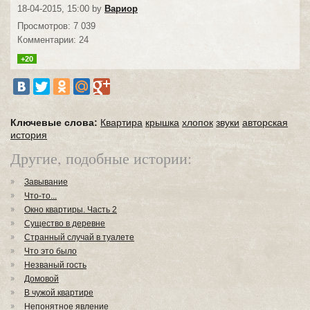
18-04-2015, 15:00 by
Вариор
Просмотров: 7 039
Комментарии: 24
+20
Ключевые слова:
Квартира
крышка
хлопок
звуки
авторская
история
Другие, подобные истории:
Завывание
Что-то...
Окно квартиры. Часть 2
Существо в деревне
Странный случай в туалете
Что это было
Незваный гость
Домовой
В чужой квартире
Непонятное явление