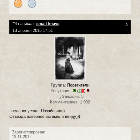
#4 написал:
small knave
0
18 апреля 2015 17:51
Группа
:
Посетители
Репутация:
(
2
|
0
)
Публикаций: 5
Комментариев: 1 002
после их уезда. Позабавило)
Отъезда наверное вы имели ввиду)))
Зарегистрирован:
13.11.2012