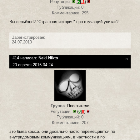
Репутация:
(
2
|
-1
)
Публикаций: 0
Комментариев: 295
Вы серьёзно? "Страшная история" про стучащий унитаз?
Зарегистрирован:
24.07.2010
#14 написал:
Neki Nikto
0
20 апреля 2015 04:24
Группа
:
Посетители
Репутация:
(
0
|
0
)
Публикаций: 0
Комментариев: 207
это была крыса. они доовльно часто перемещаются по
внутридомовым коммуникациям, в частности и по