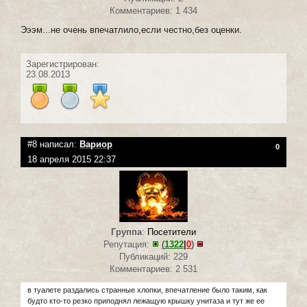
Комментариев: 1 434
Эээм...не очень впечатлило,если честно,без оценки.
Зарегистрирован:
23.08.2013
#8 написал:
Вариор
0
18 апреля 2015 22:37
Группа
:
Посетители
Репутация:
(
1322
|
0
)
Публикаций: 229
Комментариев: 2 531
в туалете раздались странные хлопки, впечатление было таким, как
будто кто-то резко приподнял лежащую крышку унитаза и тут же ее