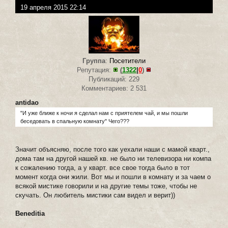
19 апреля 2015 22:14
Группа
:
Посетители
Репутация:
(
1322
|
0
)
Публикаций: 229
Комментариев: 2 531
antidao
"И уже ближе к ночи я сделал нам с приятелем чай, и мы пошли
беседовать в спальную комнату" Чего???
Значит объясняю, после того как уехали наши с мамой кварт.,
дома там на другой нашей кв. не было ни телевизора ни компа
к сожалению тогда, а у кварт. все свое тогда было в тот
момент когда они жили. Вот мы и пошли в комнату и за чаем о
всякой мистике говорили и на другие темы тоже, чтобы не
скучать. Он любитель мистики сам видел и верит))
Beneditia