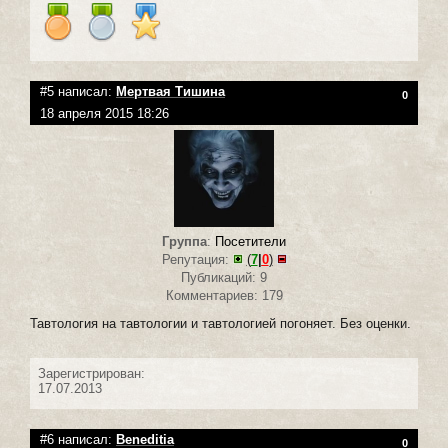
#5 написал:
Мертвая Тишина
0
18 апреля 2015 18:26
Группа
:
Посетители
Репутация:
(
7
|
0
)
Публикаций: 9
Комментариев: 179
Тавтология на тавтологии и тавтологией погоняет. Без оценки.
Зарегистрирован:
17.07.2013
#6 написал:
Beneditia
0