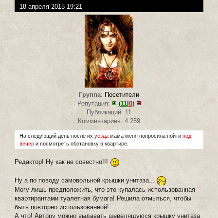
18 апреля 2015 19:21
Группа
:
Посетители
Репутация:
(
11
|
0
)
Публикаций: 11
Комментариев: 4 259
На следующий день после их
уезда
мама меня попросила пойти
под
вечер
и посмотреть обстановку в квартире.
Редактор! Ну как не совестно!!!
Ну а по поводу самовольной крышки унитаза...
Могу лишь предположить, что это купалась использованная
квартирантами туалетная бумага! Решила отмыться, чтобы
быть повторно использованной!
А что! Автору можно выдавать шевелящуюся крышку унитаза