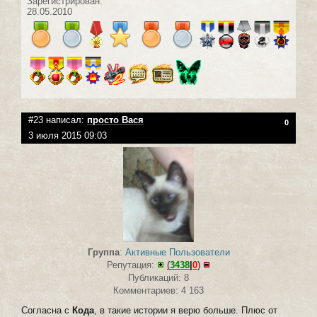
Зарегистрирован:
28.05.2010
#23 написал:
просто Вася
0
3 июля 2015 09:03
Группа
:
Активные Пользователи
Репутация:
(
3438
|
0
)
Публикаций: 8
Комментариев: 4 163
Согласна с
Кода
, в такие истории я верю больше. Плюс от