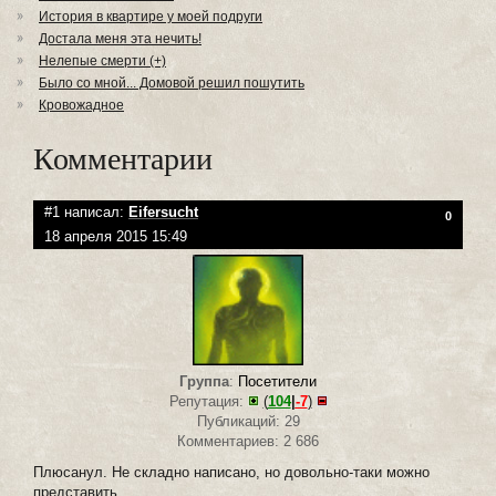
История в квартире у моей подруги
Достала меня эта нечить!
Нелепые смерти (+)
Было со мной... Домовой решил пошутить
Кровожадное
Комментарии
#1 написал:
Eifersucht
0
18 апреля 2015 15:49
Группа
:
Посетители
Репутация:
(
104
|
-7
)
Публикаций: 29
Комментариев: 2 686
Плюсанул. Не складно написано, но довольно-таки можно
представить.