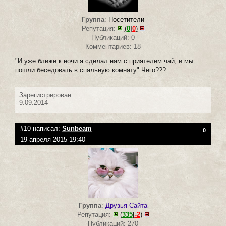
Группа
:
Посетители
Репутация:
(
0
|
0
)
Публикаций: 0
Комментариев: 18
"И уже ближе к ночи я сделал нам с приятелем чай, и мы
пошли беседовать в спальную комнату" Чего???
Зарегистрирован:
9.09.2014
#10 написал:
Sunbeam
0
19 апреля 2015 19:40
Группа
:
Друзья Сайта
Репутация:
(
335
|
-2
)
Публикаций: 270