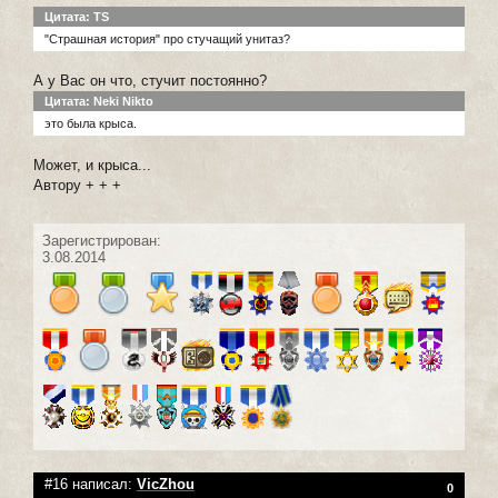
Цитата: TS
"Страшная история" про стучащий унитаз?
А у Вас он что, стучит постоянно?
Цитата: Neki Nikto
это была крыса.
Может, и крыса...
Автору + + +
Зарегистрирован:
3.08.2014
#16 написал:
VicZhou
0