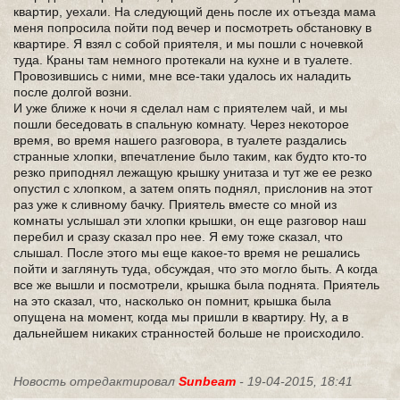
квартир, уехали. На следующий день после их отъезда мама
меня попросила пойти под вечер и посмотреть обстановку в
квартире. Я взял с собой приятеля, и мы пошли с ночевкой
туда. Краны там немного протекали на кухне и в туалете.
Провозившись с ними, мне все-таки удалось их наладить
после долгой возни.
И уже ближе к ночи я сделал нам с приятелем чай, и мы
пошли беседовать в спальную комнату. Через некоторое
время, во время нашего разговора, в туалете раздались
странные хлопки, впечатление было таким, как будто кто-то
резко приподнял лежащую крышку унитаза и тут же ее резко
опустил с хлопком, а затем опять поднял, прислонив на этот
раз уже к сливному бачку. Приятель вместе со мной из
комнаты услышал эти хлопки крышки, он еще разговор наш
перебил и сразу сказал про нее. Я ему тоже сказал, что
слышал. После этого мы еще какое-то время не решались
пойти и заглянуть туда, обсуждая, что это могло быть. А когда
все же вышли и посмотрели, крышка была поднята. Приятель
на это сказал, что, насколько он помнит, крышка была
опущена на момент, когда мы пришли в квартиру. Ну, а в
дальнейшем никаких странностей больше не происходило.
Новость отредактировал
Sunbeam
- 19-04-2015, 18:41