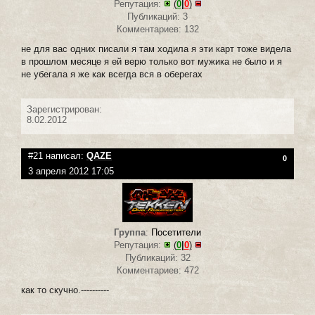
Репутация:
(
0
|
0
)
Публикаций: 3
Комментариев: 132
не для вас одних писали я там ходила я эти карт тоже видела
в прошлом месяце я ей верю только вот мужика не было и я
не убегала я же как всегда вся в оберегах
Зарегистрирован:
8.02.2012
#21 написал:
QAZE
0
3 апреля 2012 17:05
Группа
:
Посетители
Репутация:
(
0
|
0
)
Публикаций: 32
Комментариев: 472
как то скучно.----------