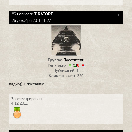
#6 написал:
TIRATORE
0
26 декабря 2011 11:27
Группа
:
Посетители
Репутация:
(
1
|
0
)
Публикаций: 1
Комментариев: 320
ладно)) + поставлю
Зарегистрирован:
4.12.2011