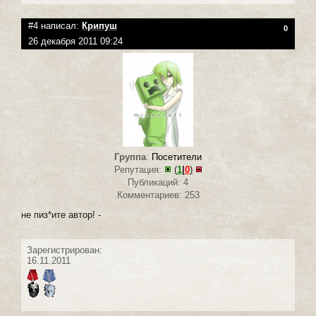
#4 написал:
Крипуш
0
26 декабря 2011 09:24
Группа
:
Посетители
Репутация:
(
1
|
0
)
Публикаций: 4
Комментариев: 253
не пиз*ите автор! -
Зарегистрирован:
16.11.2011