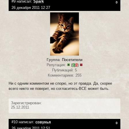
#9 написал:
Spark
0
26 декабря 2011 12:27
Группа
:
Посетители
Репутация:
(
0
|
0
)
Публикаций: 5
Комментариев: 255
Ни с одним комментом не спорю, но эт правда. Да, скорее
всего никто не поверит, но согласитесь-ВСЕ может быть.
Зарегистрирован:
25.12.2011
#10 написал:
совунья
0
26 декабря 2011 12:51