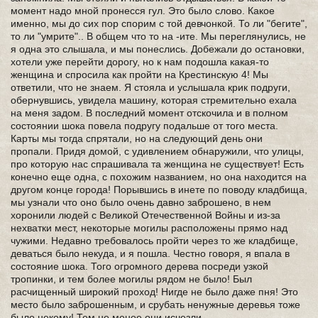
момент надо мной пронесся гул. Это было слово. Какое
именно, мы до сих пор спорим с той девчонкой. То ли "бегите",
то ли "умрите".. В общем что то на -ите. Мы переглянулись, не
я одна это слышала, и мы понеслись. Добежали до остановки,
хотели уже перейти дорогу, но к нам подошла какая-то
женщина и спросила как пройти на Крестинскую 4! Мы
ответили, что не знаем. Я стояла и услышала крик подруги,
обернувшись, увидела машину, которая стремительно ехала
на меня задом. В последний момент отскочила и в полном
состоянии шока повела подругу подальше от того места.
Карты мы тогда спрятали, но на следующий день они
пропали. Придя домой, с удивлением обнаружили, что улицы,
про которую нас спрашивала та женщина не существует! Есть
конечно еще одна, с похожим названием, но она находится на
другом конце города! Порывшись в инете по поводу кладбища,
мы узнали что оно было очень давно заброшено, в нем
хоронили людей с Великой Отечественной Войны и из-за
нехватки мест, некоторые могилы расположены прямо над
чужими. Недавно требовалось пройти через то же кладбище,
деваться было некуда, и я пошла. Честно говоря, я впала в
состояние шока. Того огромного дерева посреди узкой
тропинки, и тем более могилы рядом не было! Был
расчищенный широкий проход! Нигде не было даже пня! Это
место было заброшенным, и срубать ненужные деревья тоже
было некому! Тем не менее они исчезли...