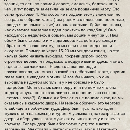
зданий, то есть по прямой дороге, смеялись, болтали ни о
чем, и тут подруга заметила на земле порванную карту. Это
была крестовая 4. Мы особо не придали этому значения, но
все равно собрали карты (там рядом валялось еще несколько,
правда я не помню какие) и пошли дальше. Дойдя до школы,
нас охватила внезапная идея пройтись по кладбищу! Оно
находилось недалеко, в общем, мы дошли минут за 5. Нам
обоим было страшно и мы договорились дойти до конца и
обратно. Не знаю почему, но мы шли очень медленно и
аккуратно. Примерно через 15-20 мы увидели конец, но это
нельзя было назвать выходом, посреди дороги росло
огромное дерево, я предложила подруге выйти здесь, и она с
радостью согласилась. Я сделала шаг вперед и
почувствовала, что стою на какой-то небольшой горке, опустив
глаза вниз, я увидела могилу.. И все бы ничего, но она
выходила из другой могилы и у нее совсем не было
надгробия. Меня отвлек крик подруги, я не помню что она
тогда крикнула, но это заставило нас понестись со всех ног,
нестись назад(!). Дальше я абсолютно не понимаю как, но мы
оказались в каком-то дворе. Наверное обогнули это чертово
кладбище и прибежали туда. Двор был пуст, только один
мужик стоял на крыльце и курил. Я услышала, как закрывается
дверь и обернулась, этот мужик затушил сигарету и зашел в
подъезд. Теперь двор был абсолютно пуст, это я четко
запомнила. Мы стояли и пытались отдышаться. В какой-то