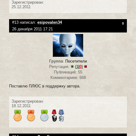
Зарегистрирован:
25.12.2011
#13 написал:
esipovalen34
0
26 декабря 2011 17:21
Группа
:
Посетители
Репутация:
(
1
|
0
)
Публикаций: 55
Комментариев: 668
Поставлю ПЛЮС в поддержку автора.
Зарегистрирован:
18.12.2011