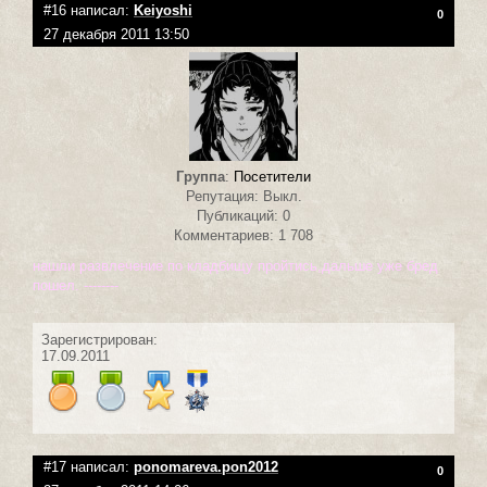
#16 написал:
Keiyoshi
0
27 декабря 2011 13:50
Группа
:
Посетители
Репутация: Выкл.
Публикаций: 0
Комментариев: 1 708
нашли развлечение по кладбищу пройтись,дальше уже бред
пошел. --------
Зарегистрирован:
17.09.2011
#17 написал:
ponomareva.pon2012
0