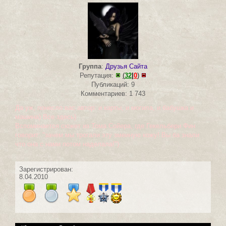
Группа
:
Друзья Сайта
Репутация:
(
32
|
0
)
Публикаций: 9
Комментариев: 1 743
Да уж, понесло вас автор: и карты, и могила, и бабушка и
машина) Все здесь)
Вспоминается сюжет из Тома Сойера, где Гекельбери Фин
говорит: "зачем мы трогали эту змеиную кожу! Вы ба знали
что она с нами потом наделала!")
Зарегистрирован:
8.04.2010