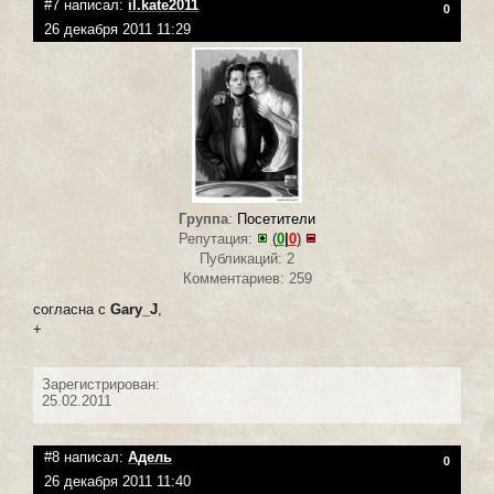
#7 написал:
il.kate2011
0
26 декабря 2011 11:29
Группа
:
Посетители
Репутация:
(
0
|
0
)
Публикаций: 2
Комментариев: 259
согласна с
Gary_J
,
+
Зарегистрирован:
25.02.2011
#8 написал:
Адель
0
26 декабря 2011 11:40