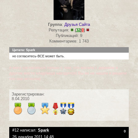
Группа
:
Друзья Сайта
Репутация:
(
32
|
0
)
Публикаций: 9
Комментариев: 1 743
Цитата: Spark
но согласитесь-ВСЕ может быть.
я могу согласиться только с тем, что могила с деревом в
другом месте кладбища находятся) Вы их не нашли и решили
что они исчезли)
Зарегистрирован:
8.04.2010
#12 написал:
Spark
0
26 декабря 2011 14:48