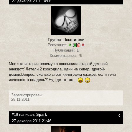
27 декабря 2011 14:06
Группа
:
Посетители
Репутация:
(
0
|
0
)
Публикаций: 1
Комментариев: 79
Мне эта история почему-то напомнила старый детский
анекдот:"Летели 2 крокодила, один на север, другой-
домой.Вопрос: сколько стоит килограмм ежиков, если тени
исчезают в полдень?"Ну, где-то так...
Зарегистрирован:
29.11.2011
#18 написал:
Spark
0
27 декабря 2011 21:46