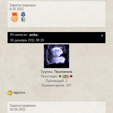
Зарегистрирован:
8.10.2011
#3 написал:
anika
0
26 декабря 2011 08:20
Группа
:
Посетители
Репутация:
(
2
|
0
)
Публикаций: 2
Комментариев: 237
мдээээ...
Зарегистрирован:
20.06.2011