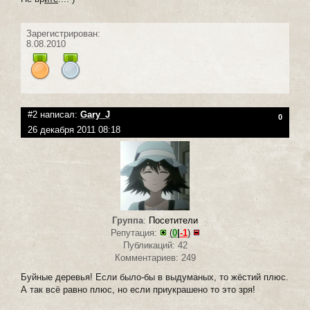
Зарегистрирован:
8.08.2010
#2 написал:
Gary_J
0
26 декабря 2011 08:18
Группа
:
Посетители
Репутация:
(
0
|
-1
)
Публикаций: 42
Комментариев: 249
Буйные деревья! Если было-бы в выдуманых, то жёстий плюс.
А так всё равно плюс, но если приукрашено то это зря!