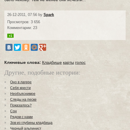
26-12-2011, 07:56 by
Spark
Просмотров: 3 656
Комментарии: 23
+1
Ключевые слова:
Кладбище
карты
голос
Другие, подобные истории:
Оно в лагере
Себя крести
Необъяснимое
Следы на песке
Показалось?
Сон
Рядом с нами
Зов из глубины кладбища
Черный альпинист