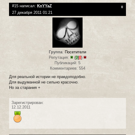
#15 написал:
KnYYaZ
0
27 декабря 2011 01:21
Группа
:
Посетители
Репутация:
(
0
|
0
)
Публикаций: 5
Комментариев: 554
Для реальной истории не правдоподобно.
Для выдуманной не сильно красочно.
Но за старания +
Зарегистрирован:
12.12.2011