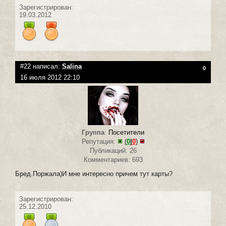
Зарегистрирован:
19.03.2012
#22 написал:
Salina
0
16 июля 2012 22:10
Группа
:
Посетители
Репутация:
(
0
|
0
)
Публикаций: 26
Комментариев: 693
Бред.Поржала)И мне интересно причем тут карты?
Зарегистрирован:
25.12.2010