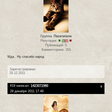
Группа
:
Посетители
Репутация:
(
0
|
0
)
Публикаций: 5
Комментариев: 255
Мда.. Ну спасибо народ
Зарегистрирован:
25.12.2011
#19 написал:
1423071980
0
28 декабря 2011 17:49