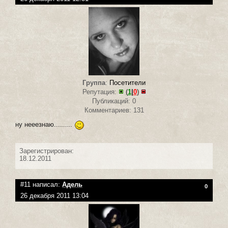
Группа
:
Посетители
Репутация:
(
1
|
0
)
Публикаций: 0
Комментариев: 131
ну нееезнаю.........
Зарегистрирован:
18.12.2011
#11 написал:
Адель
0
26 декабря 2011 13:04