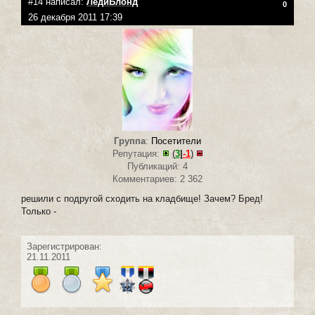
#14 написал:
ЛедиБлонд
0
26 декабря 2011 17:39
Группа
:
Посетители
Репутация:
(
3
|
-1
)
Публикаций: 4
Комментариев: 2 362
решили с подругой сходить на кладбище! Зачем? Бред!
Только -
Зарегистрирован:
21.11.2011