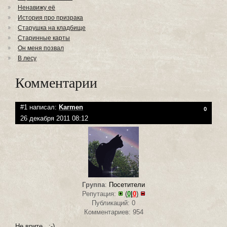
Ненавижу её
История про призрака
Старушка на кладбище
Старинные карты
Он меня позвал
В лесу
Комментарии
#1 написал:
Karmen
0
26 декабря 2011 08:12
Группа
:
Посетители
Репутация:
(
0
|
0
)
Публикаций: 0
Комментариев: 954
Не вр
ите
...:-)