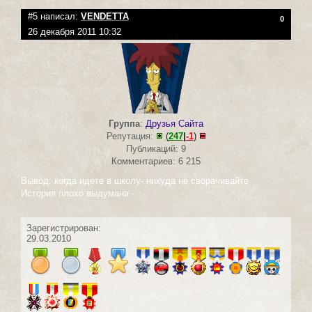
#5 написал:
VENDETTA
0
26 декабря 2011 10:32
Группа
:
Друзья Сайта
Репутация:
(
247
|
-1
)
Публикаций: 9
Комментариев: 6 215
Вывод: когда идете в школу- никуда не сворачивайте
История плохо выдумана -
Зарегистрирован:
29.03.2010