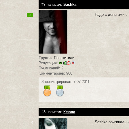
#7 написал:
Sashka
Надо с деньгами с 
+1
Группа
:
Посетители
Репутация:
(
0
|
0
)
Публикаций: 2
Комментариев: 966
Зарегистрирован: 7.07.2011
#8 написал:
Ксюпа
Sashka,оригинальна
0