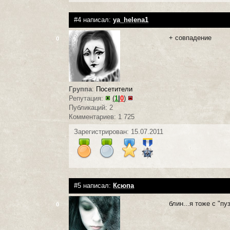
#4 написал:
ya_helena1
+ совпадение
0
Группа
:
Посетители
Репутация:
(
1
|
0
)
Публикаций: 2
Комментариев: 1 725
Зарегистрирован: 15.07.2011
#5 написал:
Ксюпа
блин...я тоже с "пу
0