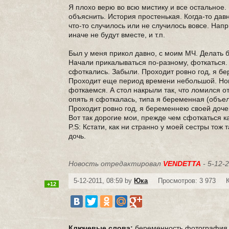
Я плохо верю во всю мистику и все остальное.
объяснить. История простенькая. Когда-то да
что-то случилось или не случилось вовсе. На
иначе не будут вместе, и т.п.
Был у меня прикол давно, с моим МЧ. Делать б
Начали прикалываться по-разному, фоткаться. 
сфоткались. Забыли. Проходит ровно год, я б
Проходит еще период времени небольшой. Новы
фоткаемся. А стол накрыли так, что ломился от 
опять я сфоткалась, типа я беременная (объел
Проходит ровно год, я беременнею своей доч
Вот так дорогие мои, прежде чем сфоткаться к
P.S: Кстати, как ни странно у моей сестры тож
дочь.
Новость отредактировал
VENDETTA
- 5-12-2
5-12-2011, 08:59 by
Юка
Просмотров: 3 973
+12
Ключевые слова:
беременность
фотография