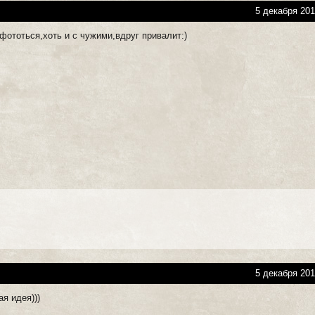
5 декабря 201
фототься,хоть и с чужими,вдруг привалит:)
5 декабря 201
я идея)))