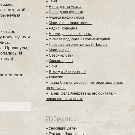
»
Тени
озможно
»
Ни гводя, ни жезла
ля того, чтобы
»
Последняя бутылка
ьбы нельзя,
»
Чудеса наших лесов
»
Могила инопланетянина
»
Радио Пхеньяна
 четыре.
»
Неожиданные похороны
 подушку, ну и
»
И снова подборка из комментариев
лись.
»
Призрачная электричка 3. Часть 2
ла. Празднуем,
»
Могила фей
лопались. И
»
Сверхчеловек
тянул).
»
Коньяк и розы
»
Пока
»
Я хочу выйти из игры!
еременность,
»
Лунатик
»
Тайна Синска: деревня, которая знала всё,
но молчала
»
Тайны Села Алексеевка, его обитатели,
неизвестные массам.
Избранное
»
Уносящий детей
»
Русалка. Часть первая