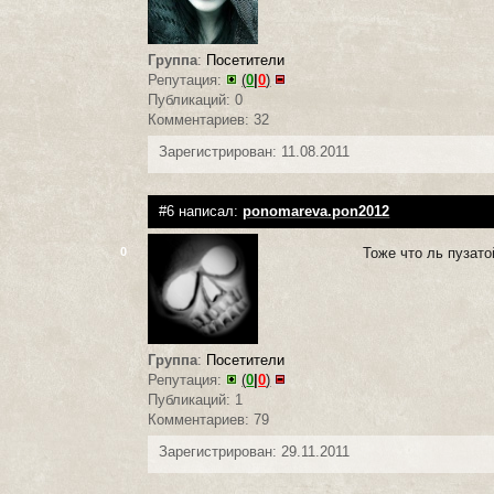
Группа
:
Посетители
Репутация:
(
0
|
0
)
Публикаций: 0
Комментариев: 32
Зарегистрирован: 11.08.2011
#6 написал:
ponomareva.pon2012
Тоже что ль пузато
0
Группа
:
Посетители
Репутация:
(
0
|
0
)
Публикаций: 1
Комментариев: 79
Зарегистрирован: 29.11.2011