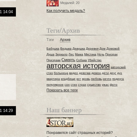
Медалей: 20
Как получить медаль?
1 14:04
Теги/Архив
Тэги
Архив
Бабушка
Ведьма
Девушка
Деревня
Дом
Домовой
Душа
Зеркало
Лес
Мама
Мистика
Ночь
Призрак
Смерть
Призраки
Собака
Убийство
авторская история
авторский
стих
больница
видео
девочка
демон
дети
друг
дух
квартира
кладбище
кот
кровь
любовь
нечто
подруга
популярное
сон
стих
страх
существо
ужас
фото
Показать все теги
Наш баннер
1 14:29
Понравился сайт страшных историй?