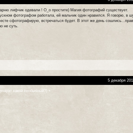
арню лифчик одевали ! О_о простите) Магия фотографий существует.
ускном фотографом работала, ей мальчик один нравился. Я говорю, в ш
месте сфотографирую, встречаться будет. В этот же день сошлись...пра
о не суть.
5 декабря 201
ппарат какой необычный?) +