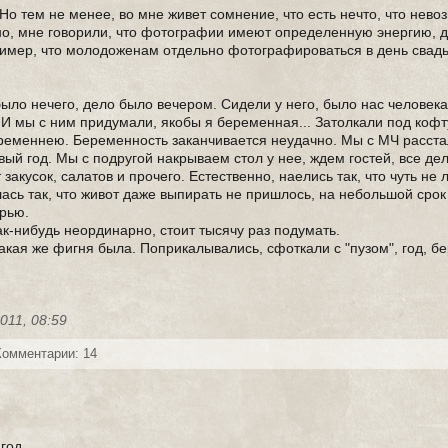
 Но тем не менее, во мне живет сомнение, что есть нечто, что нев
вно, мне говорили, что фотографии имеют определенную энергию, д
пример, что молодоженам отдельно фотографироваться в день свад
ыло нечего, дело было вечером. Сидели у него, было нас человека
И мы с ним придумали, якобы я беременная... Затолкали под кофту
еременнею. Беременность заканчивается неудачно. Мы с МЧ расста
й год. Мы с подругой накрываем стол у нее, ждем гостей, все де
закусок, салатов и прочего. Естественно, наелись так, что чуть не 
ась так, что живот даже выпирать не пришлось, на небольшой срок 
ерью.
ак-нибудь неординарно, стоит тысячу раз подумать.
 такая же фигня была. Поприкалывались, сфоткали с "пузом", год, б
011, 08:59
Комментарии: 14
год