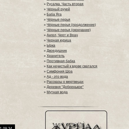
»
Русалка. Часть вторая
»
Чёрный ручей
»
Баба Яга
»
Чёрные перья
»
Чёрные перья (продолжение)
»
Чёрные перья (окончание)
»
Ангел, Черт и Врач
»
Черная курица
»
Ырка
»
Двоедушник
»
Хранитель
»
Противная бабка
»
Как нечистый к вдове сватался
»
Симфония Шоа
»
Ад - это вода
»
Рассказы о мертвецах
»
Деревня "Добренькое"
»
Мутная вода
1 09:34