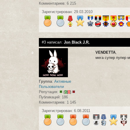
Комментариев: 6 215
Зарегистрирован: 29.03.2010
#3 написал:
Jon Black J.R.
VENDETTA
,
0
мега супер пупер м
Группа
:
Активные
Пользователи
Репутация:
(
0
|
0
)
Публикаций: 186
Комментариев: 1 145
Зарегистрирован: 6.08.2011