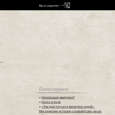
-->
Мы в соцсетях:
Популярное
»
Нехорошая квартира?
»
Нечто в поле
»
«Три дня плутал и вернулся седой».
Мистические истории о нововятских лесах