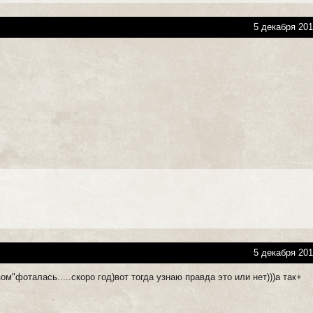
5 декабря 201
5 декабря 201
зом"фоталась.....скоро год)вот тогда узнаю правда это или нет)))а так+