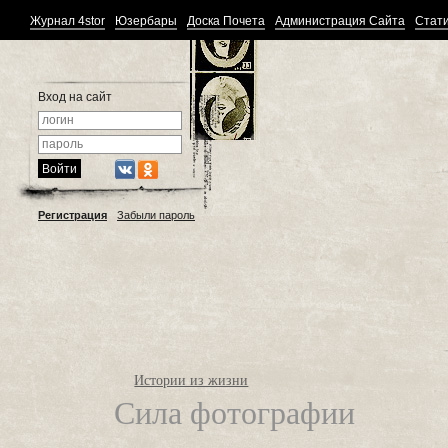
Журнал 4stor
Юзербары
Доска Почета
Администрация Сайта
Стати
Вход на сайт
Регистрация
Забыли пароль
Истории из жизни
Сила фотографии