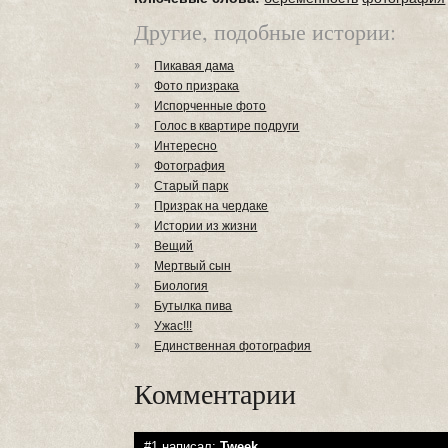
Другие, подобные истории:
Пикавая дама
Фото призрака
Испорченные фото
Голос в квартире подруги
Интересно
Фотография
Старый парк
Призрак на чердаке
Истории из жизни
Вещий
Мертвый сын
Биология
Бутылка пива
Ужас!!!
Единственная фотография
Комментарии
#1 написал:
Tweek