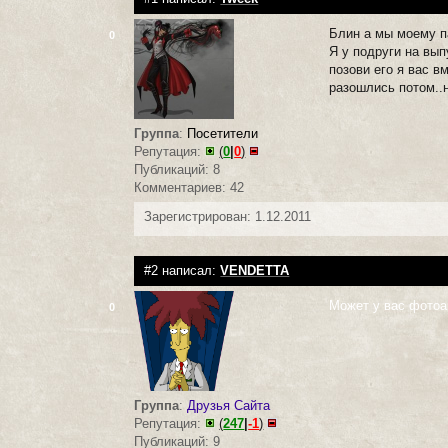
Блин а мы моему п
0
Я у подруги на вып
позови его я вас в
разошлись потом..н
Группа
:
Посетители
Репутация:
(
0
|
0
)
Публикаций: 8
Комментариев: 42
Зарегистрирован: 1.12.2011
#2 написал:
VENDETTA
Может у вас фотоа
0
Группа
:
Друзья Сайта
Репутация:
(
247
|
-1
)
Публикаций: 9