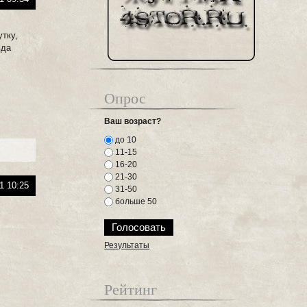
утку,
вда
Опрос
Ваш возраст?
до 10
11-15
16-20
21-30
1 10:25
31-50
больше 50
Результаты
Рейтинг