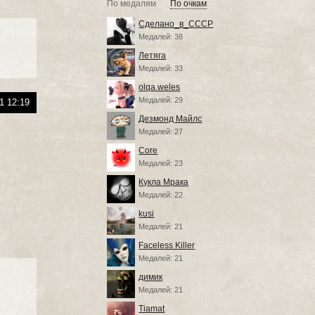
По медалям
По очкам
Сделано_в_СССР
Медалей: 38
Летяга
Медалей: 33
olqa.weles
Медалей: 29
1 12:19
Дезмонд Майлс
Медалей: 27
Core
Медалей: 23
Кукла Мрака
Медалей: 22
kusi
Медалей: 21
Faceless Killer
Медалей: 21
димик
Медалей: 21
Tiamat