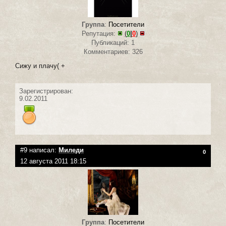
Группа
:
Посетители
Репутация:
(
0
|
0
)
Публикаций: 1
Комментариев: 326
Сижу и плачу( +
Зарегистрирован:
9.02.2011
#9 написал:
Миледи
0
12 августа 2011 18:15
Группа
:
Посетители