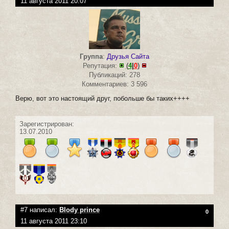
11 августа 2011 20:07
Группа
:
Друзья Сайта
Репутация:
(
4
|
0
)
Публикаций: 278
Комментариев: 3 596
Верю, вот это настоящий друг, побольше бы таких++++
Зарегистрирован:
13.07.2010
#7 написал:
Blody prince
0
11 августа 2011 23:10