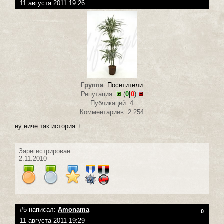
11 августа 2011 19:26
Группа
:
Посетители
Репутация:
(
0
|
0
)
Публикаций: 4
Комментариев: 2 254
ну ниче так история +
Зарегистрирован:
2.11.2010
#5 написал:
Amonama
0
11 августа 2011 19:29