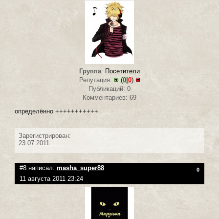
Группа
:
Посетители
Репутация:
(
0
|
0
)
Публикаций: 0
Комментариев: 69
определённо +++++++++++
Зарегистрирован:
23.07.2011
#8 написал:
masha_super88
0
11 августа 2011 23:24