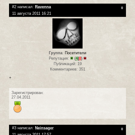
#2 написал:
Ravenna
0
11 августа 2011 16:21
Группа
:
Посетители
Репутация:
(
4
|
0
)
Публикаций: 19
Комментариев: 351
+
Зарегистрирован:
27.04.2011
#3 написал:
Neinsager
0
11 августа 2011 17:57