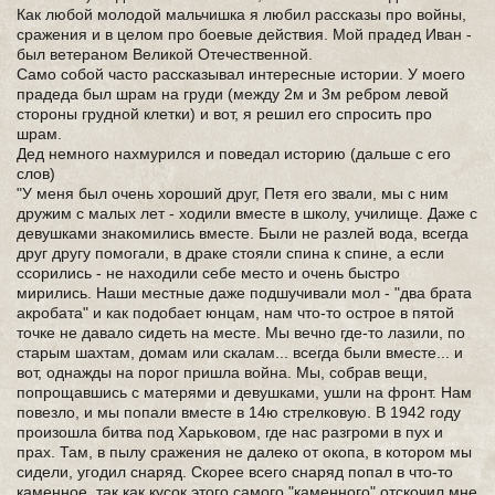
Как любой молодой мальчишка я любил рассказы про войны,
сражения и в целом про боевые действия. Мой прадед Иван -
был ветераном Великой Отечественной.
Само собой часто рассказывал интересные истории. У моего
прадеда был шрам на груди (между 2м и 3м ребром левой
стороны грудной клетки) и вот, я решил его спросить про
шрам.
Дед немного нахмурился и поведал историю (дальше с его
слов)
"У меня был очень хороший друг, Петя его звали, мы с ним
дружим с малых лет - ходили вместе в школу, училище. Даже с
девушками знакомились вместе. Были не разлей вода, всегда
друг другу помогали, в драке стояли спина к спине, а если
ссорились - не находили себе место и очень быстро
мирились. Наши местные даже подшучивали мол - "два брата
акробата" и как подобает юнцам, нам что-то острое в пятой
точке не давало сидеть на месте. Мы вечно где-то лазили, по
старым шахтам, домам или скалам... всегда были вместе... и
вот, однажды на порог пришла война. Мы, собрав вещи,
попрощавшись с матерями и девушками, ушли на фронт. Нам
повезло, и мы попали вместе в 14ю стрелковую. В 1942 году
произошла битва под Харьковом, где нас разгроми в пух и
прах. Там, в пылу сражения не далеко от окопа, в котором мы
сидели, угодил снаряд. Скорее всего снаряд попал в что-то
каменное, так как кусок этого самого "каменного" отскочил мне