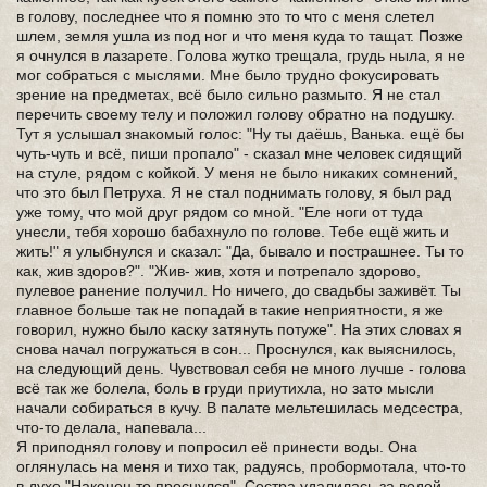
в голову, последнее что я помню это то что с меня слетел
шлем, земля ушла из под ног и что меня куда то тащат. Позже
я очнулся в лазарете. Голова жутко трещала, грудь ныла, я не
мог собраться с мыслями. Мне было трудно фокусировать
зрение на предметах, всё было сильно размыто. Я не стал
перечить своему телу и положил голову обратно на подушку.
Тут я услышал знакомый голос: "Ну ты даёшь, Ванька. ещё бы
чуть-чуть и всё, пиши пропало" - сказал мне человек сидящий
на стуле, рядом с койкой. У меня не было никаких сомнений,
что это был Петруха. Я не стал поднимать голову, я был рад
уже тому, что мой друг рядом со мной. "Еле ноги от туда
унесли, тебя хорошо бабахнуло по голове. Тебе ещё жить и
жить!" я улыбнулся и сказал: "Да, бывало и пострашнее. Ты то
как, жив здоров?". "Жив- жив, хотя и потрепало здорово,
пулевое ранение получил. Но ничего, до свадьбы заживёт. Ты
главное больше так не попадай в такие неприятности, я же
говорил, нужно было каску затянуть потуже". На этих словах я
снова начал погружаться в сон... Проснулся, как выяснилось,
на следующий день. Чувствовал себя не много лучше - голова
всё так же болела, боль в груди приутихла, но зато мысли
начали собираться в кучу. В палате мельтешилась медсестра,
что-то делала, напевала...
Я приподнял голову и попросил её принести воды. Она
оглянулась на меня и тихо так, радуясь, пробормотала, что-то
в духе "Наконец то проснулся". Сестра удалилась за водой,