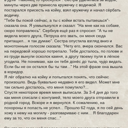
минуты через две принесла кружечку с водичкой. Я
постарался присесть на койку, взял кружечку и начал сёрбать
водичку.
"Тебе бы покой сейчас, а ты с койки встать пытаешься"-
сказала она. Я ухмыльнулся и сказал: "На мне как на собаке,
скоро поправлюсь". Сербнув ещё раз я спросил: "А ты не
видела моего друга, Петруха его звать, он меня сюда
притащил... я так думаю". Сестра опустила взгляд вниз и
монотонным голосом сказала: "Нету его, вчера скончался. Вас
на передовой хорошо потрепало. Тебе досталось, по голове и
из груди вынули осколок камня, а другу твоему пуля в лёгкое
угодила. Не понимаю, как он тебя донёс до тыла, чудо видать.
Если бы не он остался бы ты там..." На этой фразе она вышла
в коридор.
Я лёг обратно на койку и попытался понять, что сейчас
произошло. Ведь буквально недавно я его видел. Может мне
так сильно досталось, что меня помутило?...
Спустя некоторое время меня выписали. За 3-4 дня до того
как меня списали с контузией, тело моего друга отправили в
родной город. Вскоре и я вернулся. К сожалению, на
похороны я попасть не успел... Прошло 62 года, я по сей день
хожу к нему на могилу - разговариваю с ним... Я благодарен
ему за то, что он меня спас..."