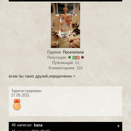
Группа
:
Посетители
Репутация:
(
0
|
0
)
Публикаций: 51
Комментариев: 116
всем бы таких друзей,определённо +
Зарегистрирован:
27.05.2011
#6 написал:
kana
0