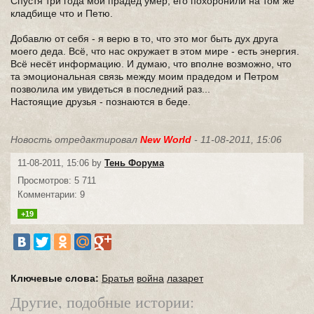
Спустя три года мой прадед умер, его похоронили на том же
кладбище что и Петю.
Добавлю от себя - я верю в то, что это мог быть дух друга
моего деда. Всё, что нас окружает в этом мире - есть энергия.
Всё несёт информацию. И думаю, что вполне возможно, что
та эмоциональная связь между моим прадедом и Петром
позволила им увидеться в последний раз...
Настоящие друзья - познаются в беде.
Новость отредактировал
New World
- 11-08-2011, 15:06
11-08-2011, 15:06 by
Тень Форума
Просмотров: 5 711
Комментарии: 9
+19
Ключевые слова:
Братья
война
лазарет
Другие, подобные истории: