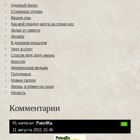
Удачный билет
Странные случаи
Вещие сны
Как мой прадед черта на спине нес
Зелье от смерти
Дружба
В далеком прошлом
Черт в стогу
Спасли друг другу жизнь
Крестик
Деревенская ведьма
Полудница
Новые сапоги
Жизнь, в обмен на сына
Нечисть
Комментарии
#1 написал:
Pato4Ka
+1
11 августа 2011 15:46