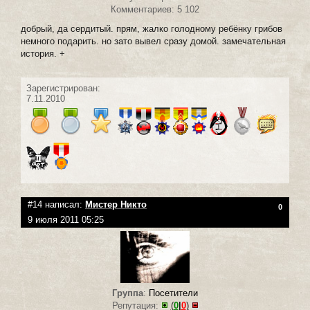
Комментариев: 5 102
добрый, да сердитый. прям, жалко голодному ребёнку грибов
немного подарить. но зато вывел сразу домой. замечательная
история. +
Зарегистрирован:
7.11.2010
#14 написал:
Мистер Никто
0
9 июля 2011 05:25
Группа
:
Посетители
Репутация:
(
0
|
0
)