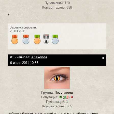
Публикаций: 110
Комментариев: 638
+
Зарегистрирован:
25.03.2011
#15 написал:
Anakonda
0
9 июля 2011 10:38
Группа
:
Посетители
Репутация:
(
0
|
0
)
Публикаций: 1
Комментариев: 665
Бабушка боевая однако) ещё и платком с грибами успела