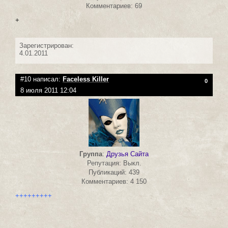
Комментариев: 69
+
Зарегистрирован:
4.01.2011
#10 написал:
Faceless Killer
0
8 июля 2011 12:04
Группа
:
Друзья Сайта
Репутация: Выкл.
Публикаций: 439
Комментариев: 4 150
+++++++++