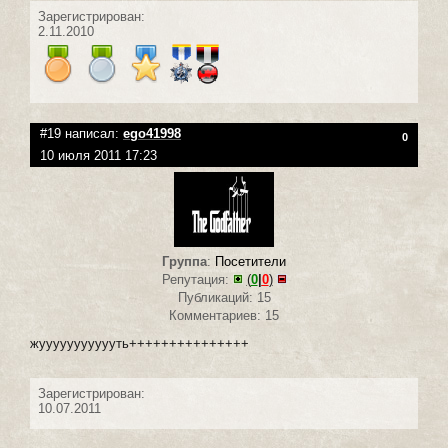
Зарегистрирован:
2.11.2010
#19 написал:
ego41998
0
10 июля 2011 17:23
Группа
:
Посетители
Репутация:
(
0
|
0
)
Публикаций: 15
Комментариев: 15
жуууууууууууть+++++++++++++++
Зарегистрирован:
10.07.2011