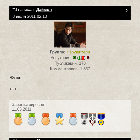
#3 написал:
Даймон
0
8 июля 2011 02:10
Группа
:
Нарушители
Репутация:
(
1
|
0
)
Публикаций: 178
Комментариев: 1 367
Жутко...
+++
Зарегистрирован:
11.03.2011