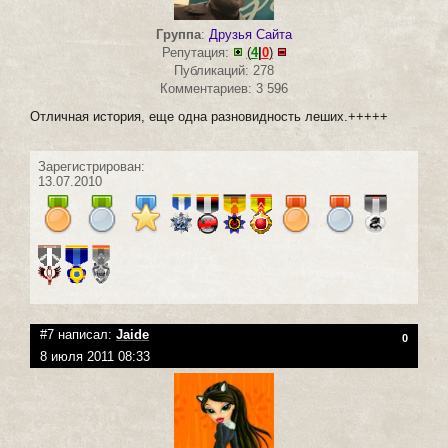
Группа
:
Друзья Сайта
Репутация:
(
4
|
0
)
Публикаций: 278
Комментариев: 3 596
Отличная история, еще одна разновидность леших.+++++
Зарегистрирован:
13.07.2010
#7 написал:
Jaide
0
8 июля 2011 08:33