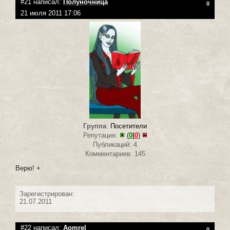
#21 написал:
Полуночница
0
21 июля 2011 17:06
Группа
:
Посетители
Репутация:
(
0
|
0
)
Публикаций: 4
Комментариев: 145
Верю! +
Зарегистрирован:
21.07.2011
#22 написал:
Aomrel
0