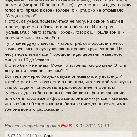
на меня (метров 10 до него было) - устало так - и вдруг слышу
голос его, прямо в своей голове, т. к. рта оно не открывало:
"Уходи отсюда!"
Я стою, от ужаса пошевелиться не могу, ни одной мысли в
голове, просто от облика его остолбенела. И еще раз
"услышала": "Чего встала?! Уходи, говорю!.. Пошла вон!!!" -
повелительно так и злобно.
Тут я ка-ак дуну с места, платок с грибами бросила в него,
замахнувшись, а сумку крепко-накрепко в руке зажала. По
лесу перед этим часа 4 бродила, а до деревни, наверное,
минут за 10 добежала.
Кто это был - не знаю. Может, и встречал кто до меня ЭТО в
лесу, вот и назвали - лешим?.."
Вот так примерно бабушка мужа описывала эту встречу. И
такой страх в ее глазах стоял при этом, что и самой мне жутко
стало. Когда я попробовала разговорить ее, чтобы или
"улечить" для собственного спокойствия в фантазировании,
или снять побольше информации, она замкнулась и сказала,
что вообще об этом говорить больше никогда не хочет, и что
зря она все это рассказала...
Новость отредактировал
EvaS
- 8-07-2011, 01:19
8-07-2011, 01:19 by
Core