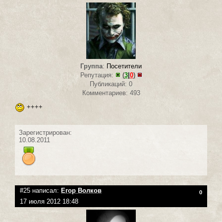
Группа
:
Посетители
Репутация:
(
3
|
0
)
Публикаций: 0
Комментариев: 493
++++
Зарегистрирован:
10.08.2011
#25 написал:
Егор Волков
0
17 июля 2012 18:48