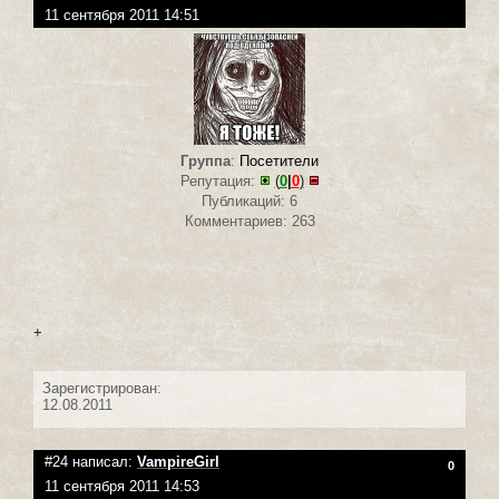
11 сентября 2011 14:51
Группа
:
Посетители
Репутация:
(
0
|
0
)
Публикаций: 6
Комментариев: 263
+
Зарегистрирован:
12.08.2011
#24 написал:
VampireGirl
0
11 сентября 2011 14:53