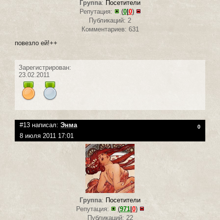
Группа
:
Посетители
Репутация:
(
0
|
0
)
Публикаций: 2
Комментариев: 631
повезло ей!++
Зарегистрирован:
23.02.2011
#13 написал:
Энма
0
8 июля 2011 17:01
Группа
:
Посетители
Репутация:
(
971
|
0
)
Публикаций: 22