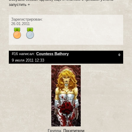
запустить +
Зарегистрирован:
26.01.2011
#16 написал:
Countess Bathory
0
9 июля 2011 12:33
Группа
:
Посетители