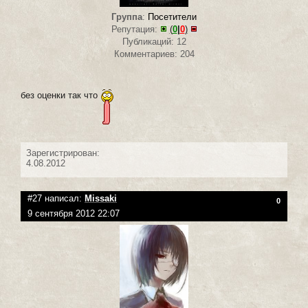
Группа
:
Посетители
Репутация:
(
0
|
0
)
Публикаций: 12
Комментариев: 204
без оценки так что
Зарегистрирован:
4.08.2012
#27 написал:
Missaki
0
9 сентября 2012 22:07