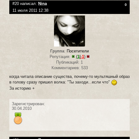
#20 написал:
Nina
0
11 июля 2011 12:38
Группа
:
Посетители
Репутация:
(
1
|
-1
)
Публикаций: 1
Комментариев: 533
когда читала описание существа, почему-то мультяшный образ
в голову сразу пришел волка: "Ты заходи...если что"
За историю +
Зарегистрирован:
30.04.2010