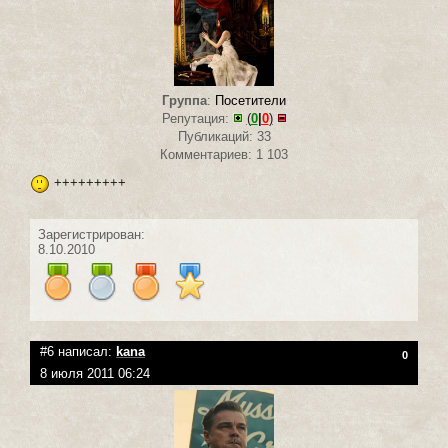
Группа
:
Посетители
Репутация:
(
0
|
0
)
Публикаций: 33
Комментариев: 1 103
+++++++++
Зарегистрирован:
8.10.2010
#6 написал:
kana
0
8 июля 2011 06:24