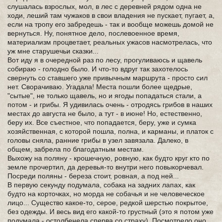
слушалась взрослых, мол, в лес с деревней рядом одна не
ходи, леший там чужаков в свои владения не пускает, пугает, а,
если на тропу его забредешь - так и вообще можешь домой не
вернуться. Ну, понятное дело, послевоенное время,
материализм процветает, реальных ужасов насмотрелась, что
уж мне старушечьи сказки...
Вот иду я в очередной раз по лесу, прогуливаюсь и щавель
собираю - голодно было. И что-то вдруг так захотелось
свернуть со ставшего уже привычным маршрута - просто сил
нет. Сворачиваю. Угадала! Места пошли более щедрые,
"сытые", не только щавель, но и ягоды попадаться стали, а
потом - и грибы. Я удивилась очень - отродясь грибов в наших
местах до августа не было, а тут - в июне! Но, естественно,
беру их. Все съестное, что попадается, беру, уже и сумка
хозяйственная, с которой пошла, полна, и карманы, и платок с
головы сняла, ранние грибы в узел завязала. Далеко, в
общем, забрела по благодатным местам.
Выхожу на поляну - крошечную, ровную, как будто круг кто по
земле прочертил, да деревья-то внутри него повыкорчевал.
Посреди поляны - береза стоит, ровная, а под ней...
В первую секунду подумала, собака на задних лапах, как
будто на корточках, но морда не собачья и не человеческое
лицо... Существо какое-то, серое, редкой шерстью покрытое,
без одежды. И весь вид его какой-то грустный (это я потом уже
подумала - остолбенела сперва со страху). Посмотрело оно