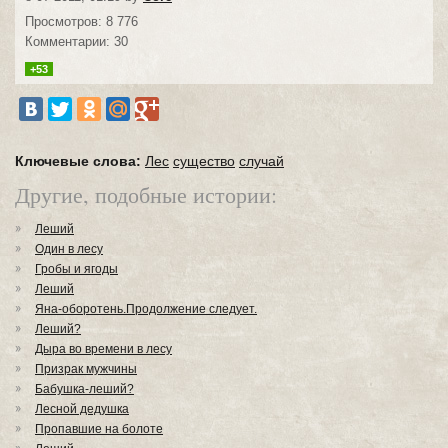
Просмотров: 8 776
Комментарии: 30
+53
Ключевые слова:
Лес
существо
случай
Другие, подобные истории:
Леший
Один в лесу
Гробы и ягоды
Леший
Яна-оборотень.Продолжение следует.
Леший?
Дыра во времени в лесу
Призрак мужчины
Бабушка-леший?
Лесной дедушка
Пропавшие на болоте