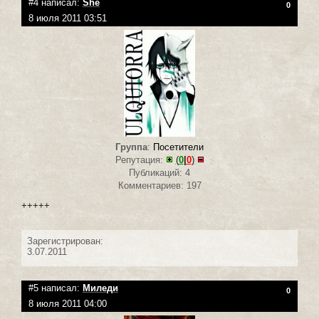
#4 написал:
She
0
8 июля 2011 03:51
Группа
:
Посетители
Репутация:
(
0
|
0
)
Публикаций: 4
Комментариев: 197
+++++
Зарегистрирован:
3.07.2011
#5 написал:
Миледи
0
8 июля 2011 04:00