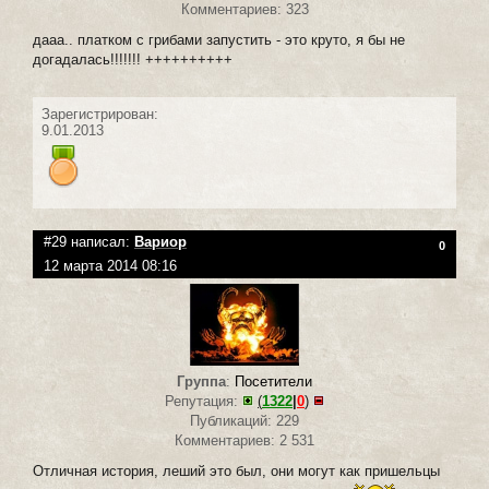
Комментариев: 323
дааа.. платком с грибами запустить - это круто, я бы не
догадалась!!!!!!! ++++++++++
Зарегистрирован:
9.01.2013
#29 написал:
Вариор
0
12 марта 2014 08:16
Группа
:
Посетители
Репутация:
(
1322
|
0
)
Публикаций: 229
Комментариев: 2 531
Отличная история, леший это был, они могут как пришельцы