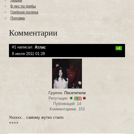
Леший
В лес по грибы
Грибная поляна
Поповка
Комментарии
#1 написал:
Атлас
+1
8 июля 2011 01:28
Группа
:
Посетители
Репутация:
(
8
|
0
)
Публикаций: 14
Комментариев: 153
Уххххх... самому жутко стало
++++