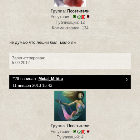
Группа
:
Посетители
Репутация:
(
0
|
0
)
Публикаций: 12
Комментариев: 134
-
не думаю что леший был, мало ли
Зарегистрирован:
5.09.2012
#28 написал:
Metal_Militia
0
11 января 2013 15:43
Группа
:
Посетители
Репутация:
(
5
|
0
)
Публикаций: 4