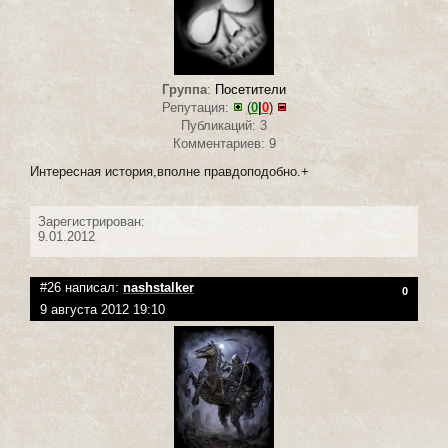
Группа
:
Посетители
Репутация:
(
0
|
0
)
Публикаций: 3
Комментариев: 9
Интересная история,вполне правдоподобно.+
Зарегистрирован:
9.01.2012
#26 написал:
nashstalker
0
9 августа 2012 19:10