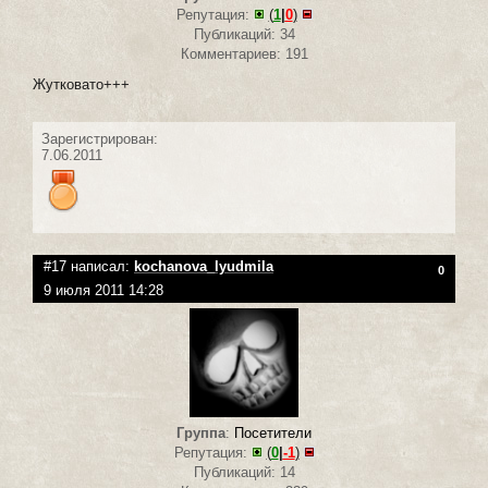
Репутация:
(
1
|
0
)
Публикаций: 34
Комментариев: 191
Жутковато+++
Зарегистрирован:
7.06.2011
#17 написал:
kochanova_lyudmila
0
9 июля 2011 14:28
Группа
:
Посетители
Репутация:
(
0
|
-1
)
Публикаций: 14