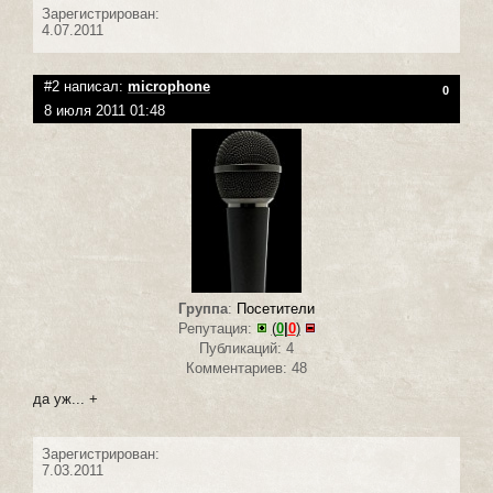
Зарегистрирован:
4.07.2011
#2 написал:
microphone
0
8 июля 2011 01:48
Группа
:
Посетители
Репутация:
(
0
|
0
)
Публикаций: 4
Комментариев: 48
да уж... +
Зарегистрирован:
7.03.2011