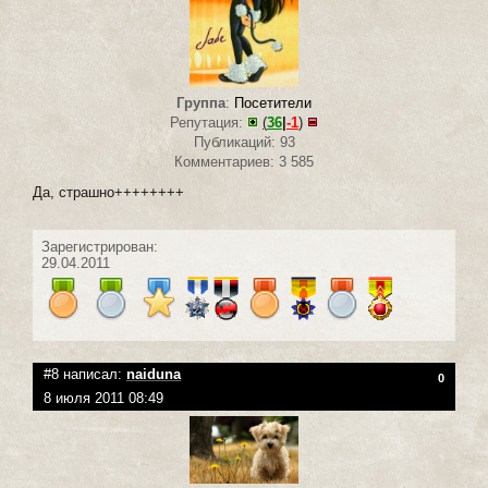
Группа
:
Посетители
Репутация:
(
36
|
-1
)
Публикаций: 93
Комментариев: 3 585
Да, страшно++++++++
Зарегистрирован:
29.04.2011
#8 написал:
naiduna
0
8 июля 2011 08:49