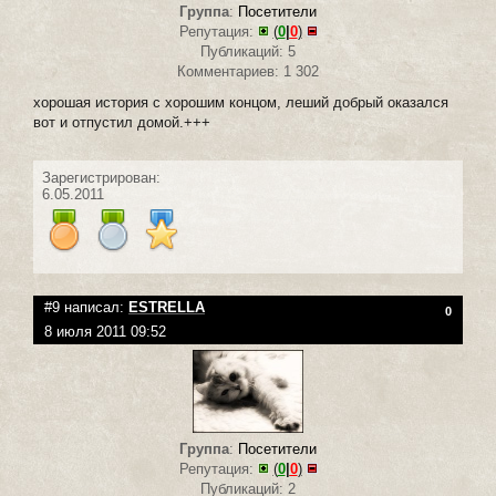
Группа
:
Посетители
Репутация:
(
0
|
0
)
Публикаций: 5
Комментариев: 1 302
хорошая история с хорошим концом, леший добрый оказался
вот и отпустил домой.+++
Зарегистрирован:
6.05.2011
#9 написал:
ESTRELLA
0
8 июля 2011 09:52
Группа
:
Посетители
Репутация:
(
0
|
0
)
Публикаций: 2