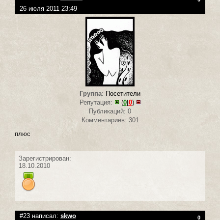
26 июля 2011 23:49
Группа
:
Посетители
Репутация:
(
0
|
0
)
Публикаций: 0
Комментариев: 301
плюс
Зарегистрирован:
18.10.2010
#23 написал:
skwo
0