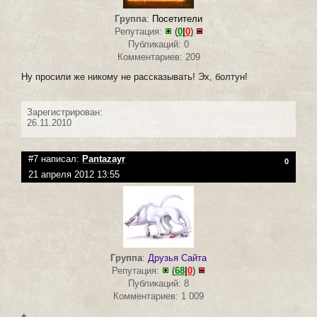
Группа
:
Посетители
Репутация:
(
0
|
0
)
Публикаций: 0
Комментариев: 209
Ну просили же никому не рассказывать! Эх, болтун!
Зарегистрирован:
26.11.2010
#7 написал:
Pantazayr
0
21 апреля 2012 13:55
Группа
:
Друзья Сайта
Репутация:
(
68
|
0
)
Публикаций: 8
Комментариев: 1 009
+