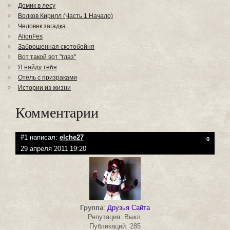
Домик в лесу
Волков Кирилл (Часть 1 Начало)
Человек загадка.
AlionFes
Заброшенная скотобойня
Вот такой вот "глаз"
Я найду тебя
Отель с призраками
Истории из жизни
Комментарии
#1 написал:
elche27
0
29 апреля 2011 19:20
Группа
:
Друзья Сайта
Репутация: Выкл.
Публикаций: 285