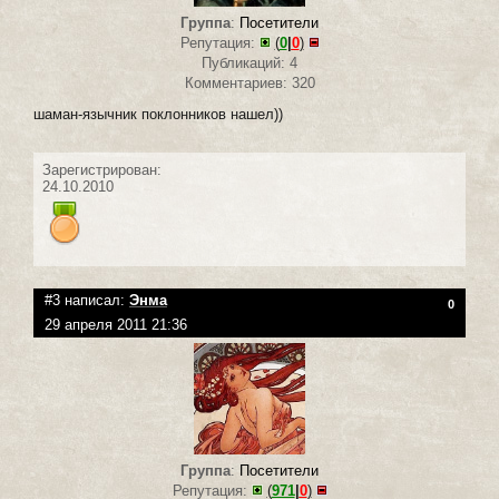
Группа
:
Посетители
Репутация:
(
0
|
0
)
Публикаций: 4
Комментариев: 320
шаман-язычник поклонников нашел))
Зарегистрирован:
24.10.2010
#3 написал:
Энма
0
29 апреля 2011 21:36
Группа
:
Посетители
Репутация:
(
971
|
0
)