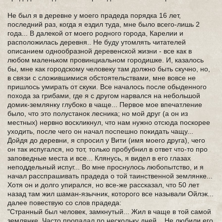
Не был я в деревне у моего прадеда порядка 16 лет,
последний раз, когда я ездил туда, мне было всего-лишь 2
года... В далекой от моего родного города, Карелии и
расположилась деревня.. Не буду утомлять читателей
описанием однообразной деревенской жизни - все как в
любом маленьком провинциальном городишке. И, казалось
бы, мне как городскому человеку там должно быть скучно, но,
в связи с сложившимися обстоятельствами, мне вовсе не
пришлось умирать от скуки. Все началось после обыденного
похода за грибами, где я с другом нарвался на небольшой
домик-землянку глубоко в чаще... Первое мое впечатление
было, что это полустанок лесника; но мой друг (а он из
местных) нервно воскликнул, что нам нужно отсюда поскорее
уходить, после чего он начал поспешно покидать чащу...
Дойдя до деревни, я спросил у Вити (имя моего друга), чего
он так испугался, но тот, только пробубнил в ответ что-то про
заповедные места и все... Клянусь, я видел в его глазах
неподдельный испуг... Во мне проснулось любопытство, и я
начал расспрашивать прадеда о той таинственной землянке...
Хотя он и долго упирался, но все-же рассказал, что 50 лет
назад там жил шаман-язычник, которого все называли Ойлэк...
далее повествую со слов прадеда:
"Странный был человек, замкнутый... Жил в чаще в той самой
землянке. Часто пропадал по нескольку дней... Не любили его