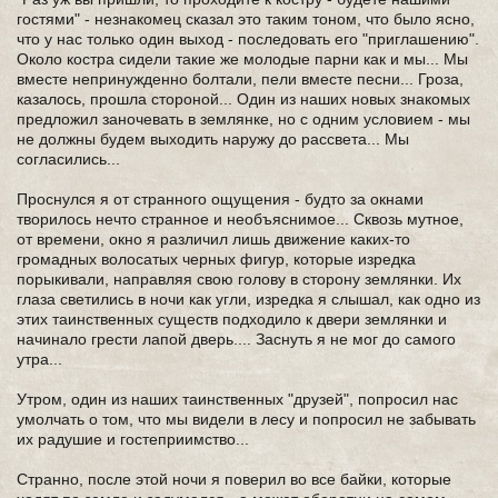
гостями" - незнакомец сказал это таким тоном, что было ясно,
что у нас только один выход - последовать его "приглашению".
Около костра сидели такие же молодые парни как и мы... Мы
вместе непринужденно болтали, пели вместе песни... Гроза,
казалось, прошла стороной... Один из наших новых знакомых
предложил заночевать в землянке, но с одним условием - мы
не должны будем выходить наружу до рассвета... Мы
согласились...
Проснулся я от странного ощущения - будто за окнами
творилось нечто странное и необъяснимое... Сквозь мутное,
от времени, окно я различил лишь движение каких-то
громадных волосатых черных фигур, которые изредка
порыкивали, направляя свою голову в сторону землянки. Их
глаза светились в ночи как угли, изредка я слышал, как одно из
этих таинственных существ подходило к двери землянки и
начинало грести лапой дверь.... Заснуть я не мог до самого
утра...
Утром, один из наших таинственных "друзей", попросил нас
умолчать о том, что мы видели в лесу и попросил не забывать
их радушие и гостеприимство...
Странно, после этой ночи я поверил во все байки, которые