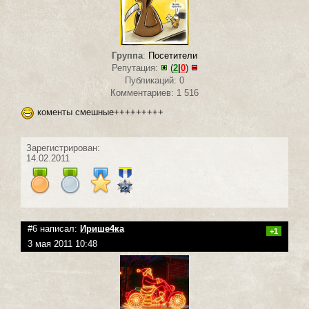
Группа
:
Посетители
Репутация:
(
2
|
0
)
Публикаций: 0
Комментариев: 1 516
коменты смешные+++++++++
Зарегистрирован:
14.02.2011
#6 написал:
Ирише4ка
+1
3 мая 2011 10:48