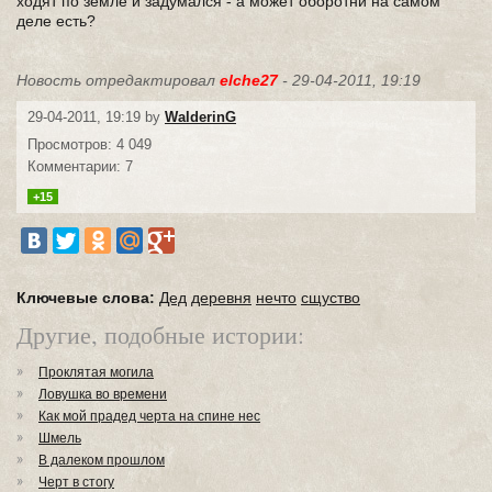
ходят по земле и задумался - а может оборотни на самом
деле есть?
Новость отредактировал
elche27
- 29-04-2011, 19:19
29-04-2011, 19:19 by
WalderinG
Просмотров: 4 049
Комментарии: 7
+15
Ключевые слова:
Дед
деревня
нечто
сщуство
Другие, подобные истории:
Проклятая могила
Ловушка во времени
Как мой прадед черта на спине нес
Шмель
В далеком прошлом
Черт в стогу