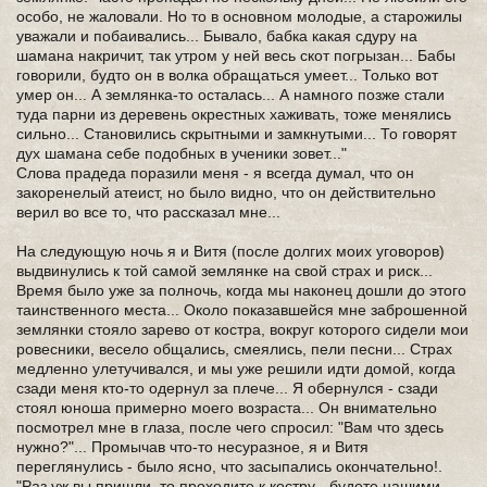
особо, не жаловали. Но то в основном молодые, а старожилы
уважали и побаивались... Бывало, бабка какая сдуру на
шамана накричит, так утром у ней весь скот погрызан... Бабы
говорили, будто он в волка обращаться умеет... Только вот
умер он... А землянка-то осталась... А намного позже стали
туда парни из деревень окрестных хаживать, тоже менялись
сильно... Становились скрытными и замкнутыми... То говорят
дух шамана себе подобных в ученики зовет..."
Слова прадеда поразили меня - я всегда думал, что он
закоренелый атеист, но было видно, что он действительно
верил во все то, что рассказал мне...
На следующую ночь я и Витя (после долгих моих уговоров)
выдвинулись к той самой землянке на свой страх и риск...
Время было уже за полночь, когда мы наконец дошли до этого
таинственного места... Около показавшейся мне заброшенной
землянки стояло зарево от костра, вокруг которого сидели мои
ровесники, весело общались, смеялись, пели песни... Страх
медленно улетучивался, и мы уже решили идти домой, когда
сзади меня кто-то одернул за плече... Я обернулся - сзади
стоял юноша примерно моего возраста... Он внимательно
посмотрел мне в глаза, после чего спросил: "Вам что здесь
нужно?"... Промычав что-то несуразное, я и Витя
переглянулись - было ясно, что засыпались окончательно!.
"Раз уж вы пришли, то проходите к костру - будете нашими