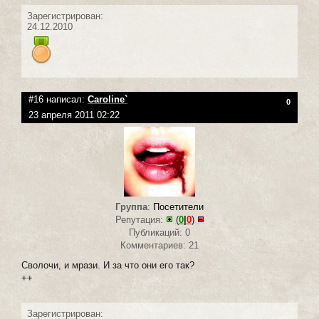
Зарегистрирован:
24.12.2010
#16 написал:
Caroline`
0
23 апреля 2011 02:22
Группа
:
Посетители
Репутация:
(
0
|
0
)
Публикаций: 0
Комментариев: 21
Сволочи, и мрази. И за что они его так?
++
Зарегистрирован: