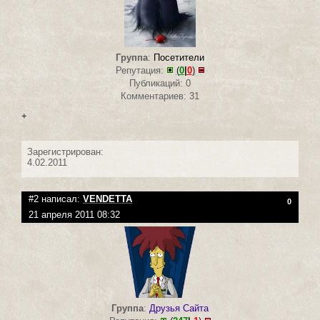
Группа
:
Посетители
Репутация:
(
0
|
0
)
Публикаций: 0
Комментариев: 31
+
Зарегистрирован:
4.02.2011
#2 написал:
VENDETTA
0
21 апреля 2011 08:32
Группа
:
Друзья Сайта