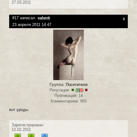
27.03.2011
#17 написал:
valenti
0
23 апреля 2011 14:47
Группа
:
Посетители
Репутация:
(
0
|
0
)
Публикаций: 14
Комментариев: 993
вот уроды
Зарегистрирован:
12.02.2011