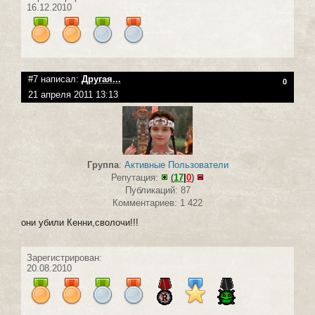
16.12.2010
#7 написал:
Другая...
0
21 апреля 2011 13:13
Группа
:
Активные Пользователи
Репутация:
(
17
|
0
)
Публикаций: 87
Комментариев: 1 422
они убили Кенни,сволочи!!!
Зарегистрирован:
20.08.2010