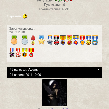
Репутация:
(
247
|
-1
)
Публикаций: 9
Комментариев: 6 215
Паразиты
+
Зарегистрирован:
29.03.2010
#3 написал:
Адель
0
21 апреля 2011 10:06