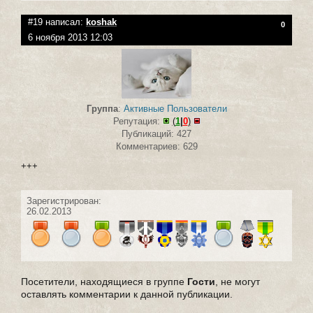
#19 написал:
koshak
0
6 ноября 2013 12:03
Группа
:
Активные Пользователи
Репутация:
(
1
|
0
)
Публикаций: 427
Комментариев: 629
+++
Зарегистрирован:
26.02.2013
Посетители, находящиеся в группе
Гости
, не могут
оставлять комментарии к данной публикации.