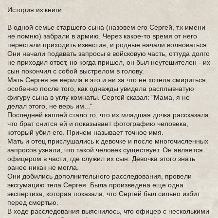
История из книги.
В одной семье старшего сына (назовем его Сергей, т.к имени
не помню) забрали в армию. Через какое-то время от него
перестали приходить известия, и родные начали волноваться.
Они начали подавать запросы в войсковую часть, оттуда долго
не приходил ответ, но когда пришел, он был неутешителен - их
сын покончил с собой выстрелом в голову.
Мать Сергея не верила в это и ни за что не хотела смириться,
особенно после того, как однажды увидела расплывчатую
фигуру сына в углу комнаты. Сергей сказал: "Мама, я не
делал этого, не верь им..."
Последней каплей стало то, что их младшая дочка рассказала,
что брат снится ей и показывает фотографию человека,
который убил его. Причем называет точное имя.
Мать и отец прислушались к девочке и после многочисленных
запросов узнали, что такой человек существует. Он является
офицером в части, где служил их сын. Девочка этого знать
ранее никак не могла.
Они добились дополнительного расследования, провели
эксгумацию тела Сергея. Была произведена еще одна
экспертиза, которая показала, что Сергей был сильно избит
перед смертью.
В ходе расследования выяснилось, что офицер с несколькими