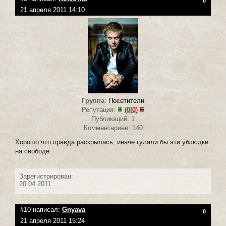
0
21 апреля 2011 14:10
Группа
:
Посетители
Репутация:
(
0
|
0
)
Публикаций: 1
Комментариев: 140
Хорошо что правда раскрылась, иначе гуляли бы эти ублюдки
на свободе.
Зарегистрирован:
20.04.2011
#10 написал:
Gnyava
0
21 апреля 2011 15:24