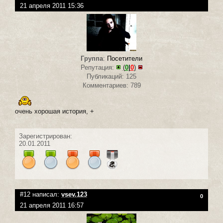
21 апреля 2011 15:36
Группа
:
Посетители
Репутация:
(
0
|
0
)
Публикаций: 125
Комментариев: 789
очень хорошая история, +
Зарегистрирован:
20.01.2011
#12 написал:
vsev.123
0
21 апреля 2011 16:57