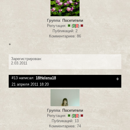
Группа
:
Посетители
Репутация:
(
0
|
0
)
Публикаций: 2
Комментариев: 86
+
Зарегистрирован:
2.03.2011
#13 написал:
18Helena18
0
21 апреля 2011 18:20
Группа
:
Посетители
Репутация:
(
0
|
0
)
Публикаций: 13
Комментариев: 74