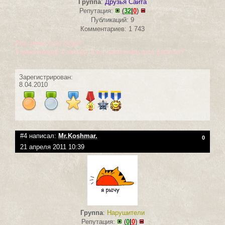
Группа
:
Друзья Сайта
Репутация:
(
32
|
0
)
Публикаций: 9
Комментариев: 1 743
Ага, звери а не люди!
У меня вопрос к автору: а из какой книги этот рассказ?
Зарегистрирован:
8.04.2010
#4 написал:
Mr.Koshmar.
0
21 апреля 2011 10:39
Группа
:
Нарушители
Репутация:
(
0
|
0
)