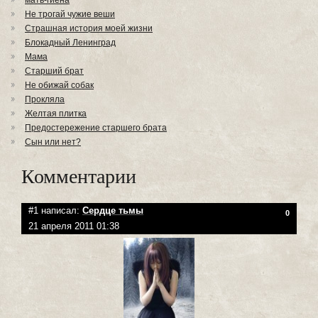
мать-гиена
Не трогай чужие веши
Страшная история моей жизни
Блокадный Ленинград
Мама
Старший брат
Не обижай собак
Прокляла
Желтая плитка
Предостережение старшего брата
Сын или нет?
Комментарии
#1 написал:
Сердце тьмы
0
21 апреля 2011 01:38