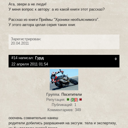
Ага, звери а не люди!
У меня вопрос к автору: а из какой книги этот рассказ?
Рассказ из книги Приймы "Хроники необъяснимого".
У этого автора целая серия таких книг.
Зарегистрирован:
20.04.2011
#14 написал:
Гурд
0
22 апреля 2011 01:54
Группа
:
Посетители
Репутация:
(
0
|
0
)
Публикаций: 1
Комментариев: 349
ооочень сомнительно канеш
родители добились разрашения на эксгум. тела и экспертизу,