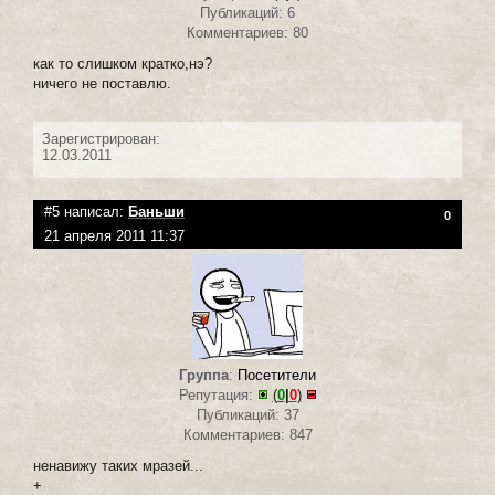
Публикаций: 6
Комментариев: 80
как то слишком кратко,нэ?
ничего не поставлю.
Зарегистрирован:
12.03.2011
#5 написал:
Баньши
0
21 апреля 2011 11:37
Группа
:
Посетители
Репутация:
(
0
|
0
)
Публикаций: 37
Комментариев: 847
ненавижу таких мразей...
+