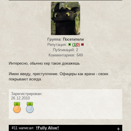
Группа
:
Посетители
Репутация:
(
1
|
0
)
Публикаций: 2
Комментариев: 649
Интересно, обычно хер такое докажешь
Имею введу, преступление. Офицеры как врачи - своих
покрывают всегда
Зарегистрирован:
26.12.2010
#11 написал:
†Fully Alive†
0