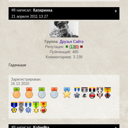
#8 написал:
Катиринка
0
21 апреля 2011 13:27
Группа
:
Друзья Сайта
Репутация:
(
13
|
0
)
Публикаций: 480
Комментариев: 3 239
Гаденыши
Зарегистрирован:
16.12.2010
#9 написал:
Kofee4ka