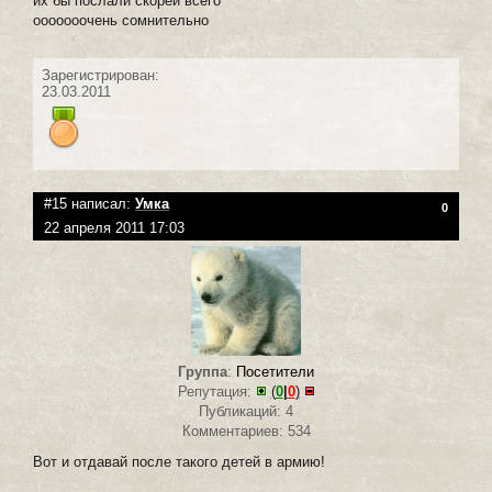
их бы послали скорей всего
ооооооочень сомнительно
Зарегистрирован:
23.03.2011
#15 написал:
Умка
0
22 апреля 2011 17:03
Группа
:
Посетители
Репутация:
(
0
|
0
)
Публикаций: 4
Комментариев: 534
Вот и отдавай после такого детей в армию!