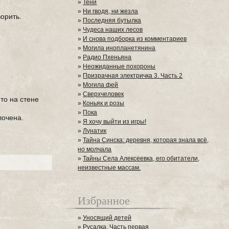
»
Тени
»
Ни гводя, ни жезла
орить.
»
Последняя бутылка
»
Чудеса наших лесов
»
И снова подборка из комментариев
»
Могила инопланетянина
»
Радио Пхеньяна
»
Неожиданные похороны
»
Призрачная электричка 3. Часть 2
»
Могила фей
»
Сверхчеловек
то на стене
»
Коньяк и розы
»
Пока
лочена.
»
Я хочу выйти из игры!
»
Лунатик
»
Тайна Синска: деревня, которая знала всё,
но молчала
»
Тайны Села Алексеевка, его обитатели,
неизвестные массам.
Избранное
»
Уносящий детей
»
Русалка. Часть первая