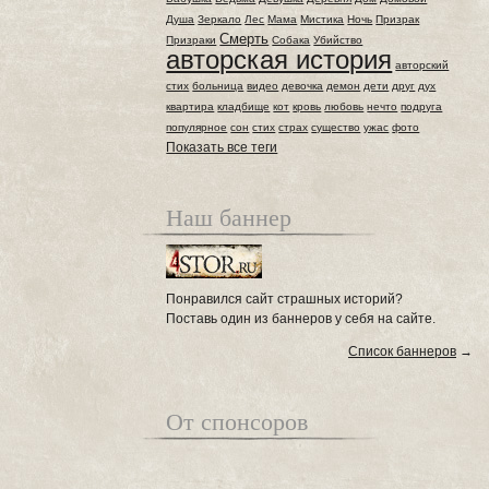
Душа
Зеркало
Лес
Мама
Мистика
Ночь
Призрак
Смерть
Призраки
Собака
Убийство
авторская история
авторский
стих
больница
видео
девочка
демон
дети
друг
дух
квартира
кладбище
кот
кровь
любовь
нечто
подруга
популярное
сон
стих
страх
существо
ужас
фото
Показать все теги
Наш баннер
Понравился сайт страшных историй?
Поставь один из баннеров у себя на сайте.
Список баннеров
→
От спонсоров