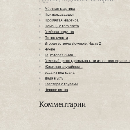
Мёртвая квартира
Призрак дедушки
Проклятая квартира
Помощь с того света
Зелёная подушка
Пятно смерти
Вторая встреча slowmoje. Часть 2
Чужие
Та, которая была...
Зеленый диван (довольно таки известная страшил
Жестокая случайность
вода из под крана
Дядя в углу
Квартира с трупами
Черное пятно
Комментарии