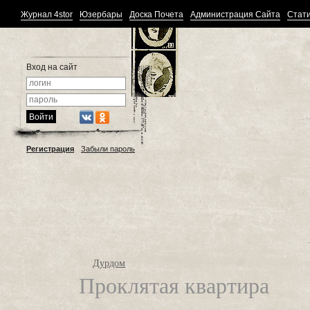
Журнал 4stor
Юзербары
Доска Почета
Администрация Сайта
Стати
Вход на сайт
Регистрация
Забыли пароль
Дурдом
Проклятая квартира