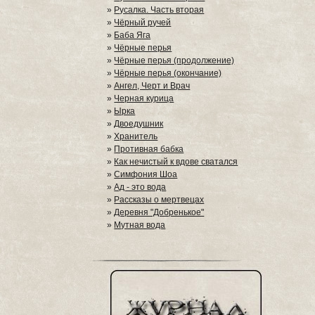
»
Русалка. Часть вторая
»
Чёрный ручей
»
Баба Яга
»
Чёрные перья
»
Чёрные перья (продолжение)
»
Чёрные перья (окончание)
»
Ангел, Черт и Врач
»
Черная курица
»
Ырка
»
Двоедушник
»
Хранитель
»
Противная бабка
»
Как нечистый к вдове сватался
»
Симфония Шоа
»
Ад - это вода
»
Рассказы о мертвецах
»
Деревня "Добренькое"
»
Мутная вода