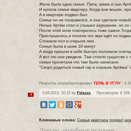
Жила была одна семья. Папа, мама и сын Артё
И купила семья квартиру. Когда они вошли, пр
А в квартире подвал был.
Семье он не понравился, и они сделали новый
Ночью Артём спал и слышал шуршание, но он 
После этой ночи повторилось тоже самое.Тогда
Прислушались и поняли что звук идёт из подва
Сломали пол и открыли люк.
Семья была в шоке 10 минут.
А когда пришли в себя быстро положили плитку
А вот что они увидели. Там стояло существо с
семья прочитала что там было написано.
"Скоро родиться новый гар в спальне Артёма" 
Новость отредактировал
ТЕНЬ В УГЛУ
- 1-0
1-04-2013, 10:15 by
Felexxx
Просмотров: 6 159
-7
Ключевые слова:
Семья
квартира
подвал
шо
Другие, подобные истории: