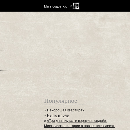
-->
Мы в соцсетях:
Популярное
»
Нехорошая квартира?
»
Нечто в поле
»
«Три дня плутал и вернулся седой».
Мистические истории о нововятских лесах