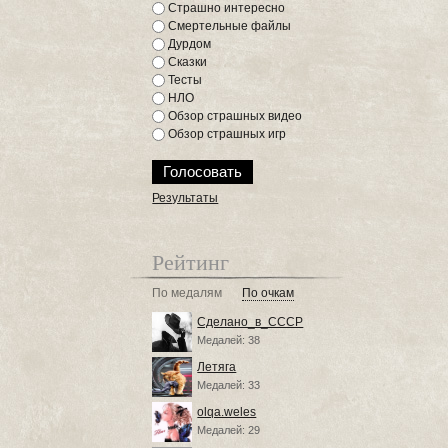
Страшно интересно
Смертельные файлы
Дурдом
Сказки
Тесты
НЛО
Обзор страшных видео
Обзор страшных игр
Результаты
Рейтинг
По медалям
По очкам
Сделано_в_СССР
Медалей: 38
Летяга
Медалей: 33
olqa.weles
Медалей: 29