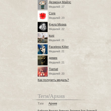
Дезмонд Майлс
Медалей: 27
Core
Медалей: 23
Кукла Мрака
Медалей: 22
kusi
Медалей: 21
Faceless Killer
Медалей: 21
димик
Медалей: 21
Tiamat
Медалей: 20
Как получить медаль?
Теги/Архив
Тэги
Архив
Бабушка
Ведьма
Девушка
Деревня
Дом
Домовой