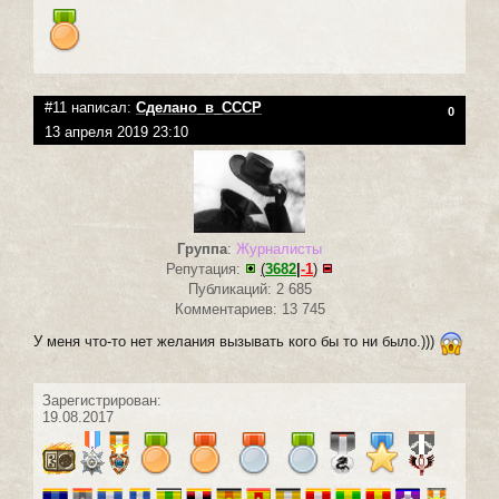
#11 написал:
Сделано_в_СССР
0
13 апреля 2019 23:10
Группа
:
Журналисты
Репутация:
(
3682
|
-1
)
Публикаций: 2 685
Комментариев: 13 745
У меня что-то нет желания вызывать кого бы то ни было.)))
Зарегистрирован:
19.08.2017