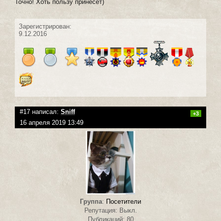
Точно! Хоть пользу принесет)
Зарегистрирован:
9.12.2016
#17 написал:
Sniff
+3
16 апреля 2019 13:49
Группа
:
Посетители
Репутация: Выкл.
Публикаций: 80