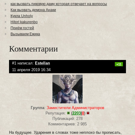
как вызвать пиковую даму которая отвечает на вопросы
Как вызвать демона Анаки
Кукла Unholy
Hitori kakurenbo
Приём гостей
Вызываем Ежика
Комментарии
#1 написал:
Estellan
+11
11 апреля 2019 16:34
Группа
:
Заместители Администраторов
Репутация:
(
2203
|
0
)
Публикаций: 278
Комментариев: 2 985
На будущее. Ударения в словах тоже неплохо бы прописать,