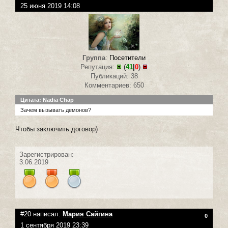
25 июня 2019 14:08
Группа
:
Посетители
Репутация:
(
41
|
0
)
Публикаций: 38
Комментариев: 650
Цитата: Nadia Chap
Зачем вызывать демонов?
Чтобы заключить договор)
Зарегистрирован:
3.06.2019
#20 написал:
Мария Сайгина
0
1 сентября 2019 23:39