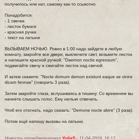
получилось или нет, самому как-то ссыкотно.
Понадобится:
- 1 свечка
- листок бумаги
- красная ручка
- текст на латыни
ВЫЗЫВАЕМ НОЧЬЮ. Ровно в 1:00 надо зайдите в любую
комнату, закройте все двери, выключите свет, возьмите листок
и напишите красной ручкой: "Daemon noctis egressum",
поджигайте свечу и сжигайте листок над свечой.
И затем скажите: "Nocte domum demon existunt eaque se vinire
dicam fennae" (говорить 3 раза).
Затем закройте глаза, вслушиваясь в тишину. Со временем вы
начнете слышать голос. Ему нельзя отвечать.
Чтоб его отогнать, надо сказать: "Demone nocte abire" (3 раза).
Потом ещё напишу вызовы на латыни.
Новость отредактировал
YuliaS
- 11-04-2019, 16:12