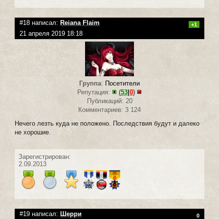
#18 написал:
Reiana Flaim
+1
21 апреля 2019 18:18
Группа
:
Посетители
Репутация:
(
53
|
0
)
Публикаций: 20
Комментариев: 3 124
Нечего лезть куда не положено. Последствия будут и далеко
не хорошие.
Зарегистрирован:
2.09.2013
#19 написал:
Шерри
0