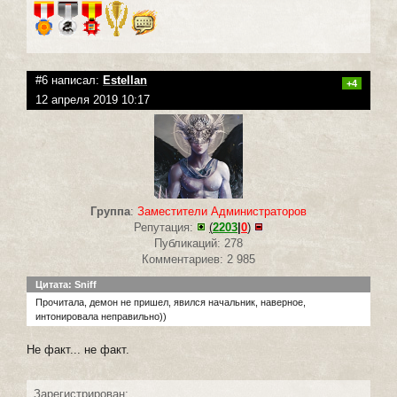
#6 написал:
Estellan
+4
12 апреля 2019 10:17
Группа
:
Заместители Администраторов
Репутация:
(
2203
|
0
)
Публикаций: 278
Комментариев: 2 985
Цитата: Sniff
Прочитала, демон не пришел, явился начальник, наверное,
интонировала неправильно))
Не факт... не факт.
Зарегистрирован: