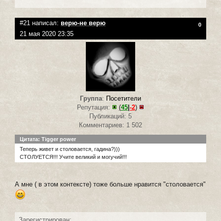
#21 написал:
верю-не верю
0
21 мая 2020 23:35
Группа
:
Посетители
Репутация:
(
45
|
-2
)
Публикаций: 5
Комментариев: 1 502
Цитата: Tigger power
Теперь живет и столовается, гадина?)))
СТОЛУЕТСЯ!!! Учите великий и могучий!!!
А мне ( в этом контексте) тоже больше нравится "столовается"
Зарегистрирован: