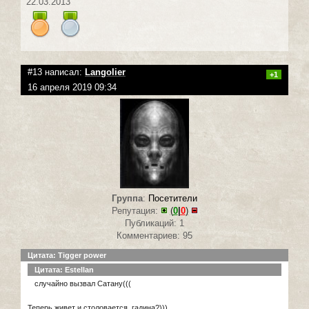
22.03.2013
#13 написал:
Langolier
+1
16 апреля 2019 09:34
Группа
:
Посетители
Репутация:
(
0
|
0
)
Публикаций: 1
Комментариев: 95
Цитата: Tigger power
Цитата: Estellan
случайно вызвал Сатану(((
Теперь живет и столовается, гадина?)))