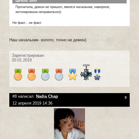
Цитата: Sniff
Прочитала, демон не пришел, явился начальник, наверное,
интонировала неправильно))
Не факт... не факт.
Наш начальник- золото, точно не демон)
Зарегистрирован:
20.01.2019
#8 написал:
Nadia Chap
0
12 апреля 2019 14:36