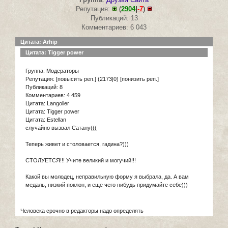
Репутация:
(
2904
|
-7
)
Публикаций: 13
Комментариев: 6 043
Цитата: Arhip
Цитата: Tigger power
Группа: Модераторы
Репутация: [повысить реп.] (2173|0) [понизить реп.]
Публикаций: 8
Комментариев: 4 459
Цитата: Langolier
Цитата: Tigger power
Цитата: Estellan
случайно вызвал Сатану(((
Теперь живет и столовается, гадина?)))
СТОЛУЕТСЯ!!! Учите великий и могучий!!!
Какой вы молодец, неправильную форму я выбрала, да. А вам
медаль, низкий поклон, и еще чего нибудь придумайте себе)))
Человека срочно в редакторы надо определять