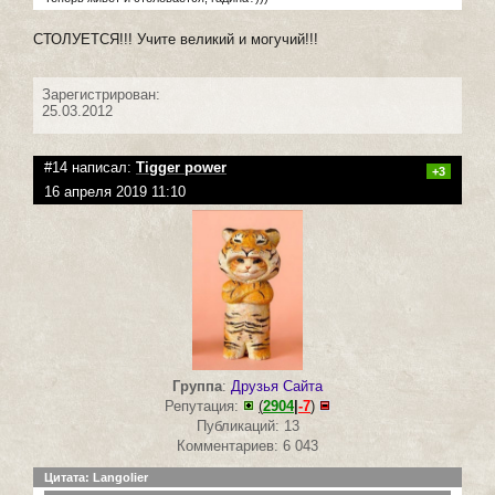
СТОЛУЕТСЯ!!! Учите великий и могучий!!!
Зарегистрирован:
25.03.2012
#14 написал:
Tigger power
+3
16 апреля 2019 11:10
Группа
:
Друзья Сайта
Репутация:
(
2904
|
-7
)
Публикаций: 13
Комментариев: 6 043
Цитата: Langolier