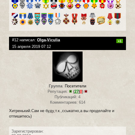
#12 написал:
Olga-Viculia
+1
15 апреля 2019 07:12
Группа
:
Посетители
Репутация:
(
27
|
0
)
Публикаций: 4
Комментариев: 614
Хитренький.Сам не буду,т.к.,ссыкатно,а вы проделайте и
отпишитесь)
Зарегистрирован: