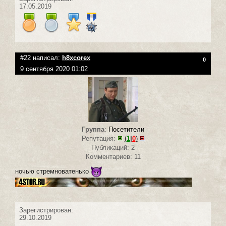
17.05.2019
#22 написал:
h8xcorex
0
9 сентября 2020 01:02
Группа
:
Посетители
Репутация:
(
1
|
0
)
Публикаций: 2
Комментариев: 11
ночью стремноватенько
Зарегистрирован:
29.10.2019