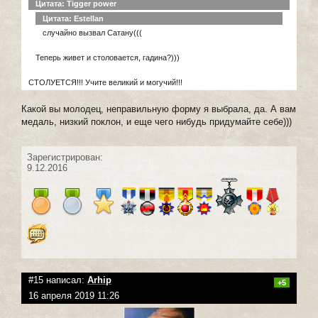
Цитата: Tigger power
Цитата: Estellan
случайно вызвал Сатану(((
Теперь живет и столовается, гадина?)))
СТОЛУЕТСЯ!!! Учите великий и могучий!!!
Какой вы молодец, неправильную форму я выбрала, да. А вам
медаль, низкий поклон, и еще чего нибудь придумайте себе)))
Зарегистрирован:
9.12.2016
#15 написал:
Arhip
+5
16 апреля 2019 11:26