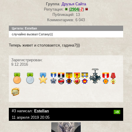
Группа
:
Друзья Сайта
Репутация:
(
2904
|
-7
)
Публикаций: 13
Комментариев: 6 043
Цитата: Estellan
случайно вызвал Сатану(((
Теперь живет и столовается, гадина?)))
Зарегистрирован:
9.12.2016
#3 написал:
Estellan
+9
11 апреля 2019 20:05