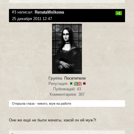
#3 написал:
RenataWolkowa
+1
25 декабря 2011 12:47
Группа
:
Посетители
Репутация:
(
0
|
0
)
Публикаций: 43
Комментариев: 387
Открыла глаза - никого, муж на работе
Они же ещё не были женаты, какой он ей муж?!