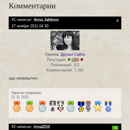
Комментарии
#1 написал:
Anna Jabbour
0
27 ноября 2011 04:30
Группа
:
Друзья Сайта
Репутация:
(
2
|
0
)
Публикаций: 322
Комментариев: 1 165
нда любопытно+
Зарегистрирован:
21.11.2011
#2 написал:
Irina2210
+1