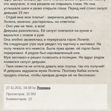
это замучило, и она решила не открывать глаза. Но она
услышала шаги и резко открыла глаза. Перед ней стоял силуэт
девушки 19 лет.
- Отдай мне мое платье! - закричала девушка.
Лолита, конечно, растерялась, но ответила:
- Оно уже не твое, а мое!
Девушка разозлилась. Её силуэт помчался на кухню и
вернулся с ножом в руке.
Она злобно засмеялась и перерезала горло Лолите.
На следующее утро муж увидел эту картину и заплакал. На
полу лежала его невеста. Была лужа крови, её горло было
перерезано. А рядом был окровавленный нож.
Муж заплакал и решил позвонить в полицию. Но вдруг рядом
появился силуэт девушки.
- Твоя невеста не хотела давать мое платье, так что получай!
И девушка задушила мужа Лолиты. Поэтому бабка хотела
продать платье, чтобы призрак дочери её не беспокоил.
27-11-2011, 04:08 by
Луриана
Просмотров: 15 002
Комментарии: 13
0