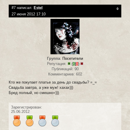
#7 написал:
Estel
0
27 июня 2012 17:10
Группа
:
Посетители
Репутация:
(
0
|
0
)
Публикаций: 90
Комментариев: 602
Кто же покупает платье за день до свадьбы? =_=
Свадьба завтра, а уже муж! хахах)))
Бред полный, но смешно=)))
Зарегистрирован:
25.06.2012