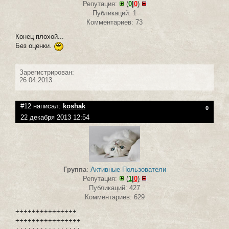
Репутация:
(
0
|
0
)
Публикаций: 1
Комментариев: 73
Конец плохой...
Без оценки.
Зарегистрирован:
26.04.2013
#12 написал:
koshak
0
22 декабря 2013 12:54
Группа
:
Активные Пользователи
Репутация:
(
1
|
0
)
Публикаций: 427
Комментариев: 629
+++++++++++++++
++++++++++++++++