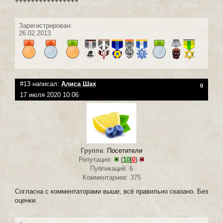
++++++++++++++++
Зарегистрирован:
26.02.2013
#13 написал:
Алиса Шах
0
17 июля 2020 10:06
Группа
:
Посетители
Репутация:
(
10
|
0
)
Публикаций: 6
Комментариев: 375
Согласна с комментаторами выше, всё правильно сказано. Без
оценки.