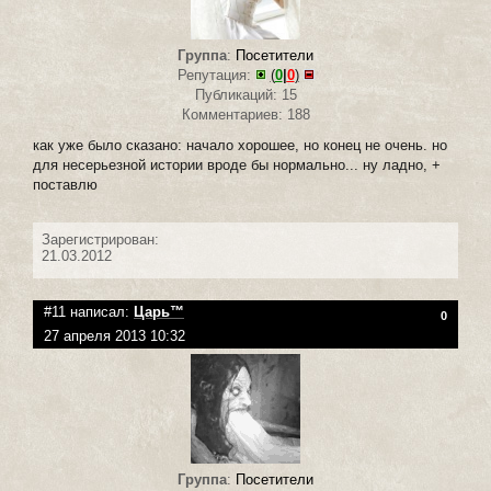
Группа
:
Посетители
Репутация:
(
0
|
0
)
Публикаций: 15
Комментариев: 188
как уже было сказано: начало хорошее, но конец не очень. но
для несерьезной истории вроде бы нормально... ну ладно, +
поставлю
Зарегистрирован:
21.03.2012
#11 написал:
Царь™
0
27 апреля 2013 10:32
Группа
:
Посетители