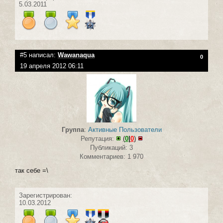
5.03.2011
#5 написал:
Wawanaqua
0
19 апреля 2012 06:11
Группа
:
Активные Пользователи
Репутация:
(
0
|
0
)
Публикаций: 3
Комментариев: 1 970
так себе =\
Зарегистрирован:
10.03.2012