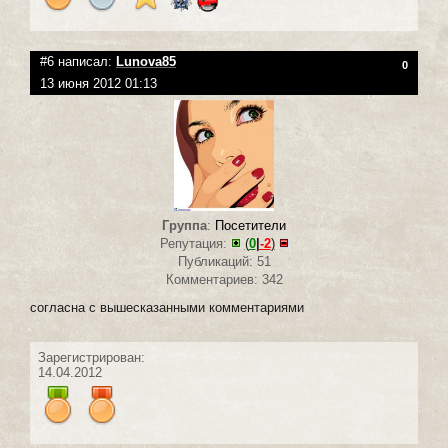
#6 написал:
Lunova85
0
13 июня 2012 01:13
Группа
:
Посетители
Репутация:
(
0
|
-2
)
Публикаций: 51
Комментариев: 342
согласна с вышесказанными комментариями
Зарегистрирован:
14.04.2012