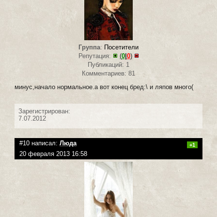
Группа
:
Посетители
Репутация:
(
0
|
0
)
Публикаций: 1
Комментариев: 81
минус,начало нормальное.а вот конец бред:\ и ляпов много(
Зарегистрирован:
7.07.2012
#10 написал:
Люда
+1
20 февраля 2013 16:58