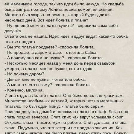
её маленьком городе, так что идти было некуда. Но свадьба
была завтра, поэтому Лолита пошла домой печальная.
Магазин был закрыт на ремонт, который будет длится
несколько дней. Вот идет Лолита и плачет.
- Ну где ещё можно платье купить? - спросила сама себя
девушка.
Ответа она не нашла. Идет, идет и вдруг видит, какая-то бабка
платье продает.
- Вы это платье продаете? -спросила Лолита.
- Не продаю, а даром отдаю. - ответила бабка.
- А почему оно вам не нужно? - спросила Лолита.
- Несколько месяцев назад у меня дочь перед свадьбой
умерла, а платье мне не нужно, вот и отдаю.
- Но почему даром?
- Деньги мне не нужны, - ответила бабка.
- А можно я его возьму? - спросила Лолита.
- Конечно, милочка.
И она отдала Лолите платье. Оно было довольно красивым.
Множество необычных деталей, которых нет на магазинных
платьях. Но был один минус - платье было серым.
Пришла девушка домой и положила платье в шкаф. Легла она
спать поздно вечером. Спит, спит, как вдруг услышала скрип.
Открыла глаза - никого, муж на работе. Спит дальше, и снова
скрип. Подумала, что это ветер и не придала значения. Как
вдруг дверь шкафа, где было платье, резко открылось. Лолиту