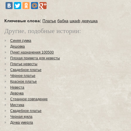
Ключевые слова:
Платье
бабка
шкаф
девушка
Другие, подобные истории:
Синяя сумка
Дешовка
Пункт назначения 100500
Плохая примета для невесты
Платье невесты
Свадебное платье
Чёрное платье
Красное платье
Невеста
Девочка
Странное совпадение
Мистика
Свадебное платье
Черная кукла
Дочка умерла