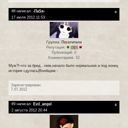
#8 написал:
-ПаSя-
0
17 июля 2012 11:53
Группа
:
Посетители
Репутация:
(
0
|
0
)
Публикаций: 0
Комментариев: 52
Муж?!-что за бред...хмм,начало было нормальное.а под конец
история сдулась(Вообщем -
Зарегистрирован:
7.07.2012
#9 написал:
Evil_angel
0
2 августа 2012 20:44