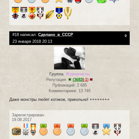
#18 написал:
Сделано_в_СССР
0
23 января 2018 20:13
Группа
:
Журналисты
Репутация:
(
3682
|
-1
)
Публикаций: 2 685
Комментариев: 13 745
Даже монстры любят котиков, прикольно! ++++++++
Зарегистрирован:
19.08.2017