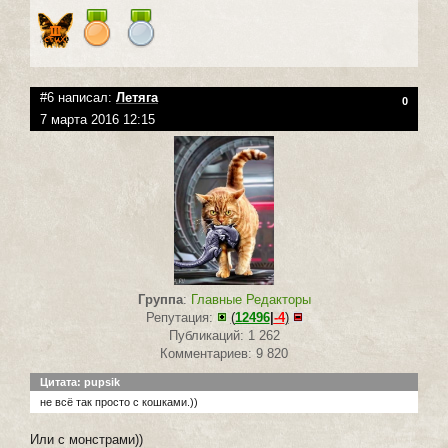
#6 написал:
Летяга
0
7 марта 2016 12:15
Группа
:
Главные Редакторы
Репутация:
(
12496
|
-4
)
Публикаций: 1 262
Комментариев: 9 820
Цитата: pupsik
не всё так просто с кошками.))
Или с монстрами))