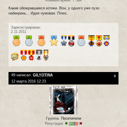
Комментариев: 7 384
Какие обожравшиеся котики. Вон, у одного уже пузо
набекрень... Идея чумовая. Плюс.
Зарегистрирован:
2.11.2011
#9 написал:
GILYOTINA
0
12 марта 2016 12:23
Группа
:
Посетители
Репутация:
(
10
|
0
)