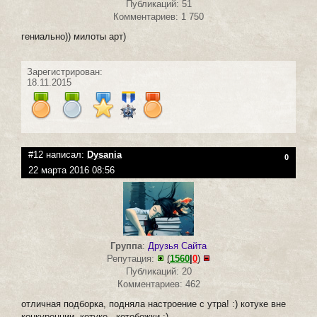
Публикаций: 51
Комментариев: 1 750
гениально)) милоты арт)
Зарегистрирован:
18.11.2015
#12 написал:
Dysania
0
22 марта 2016 08:56
Группа
:
Друзья Сайта
Репутация:
(
1560
|
0
)
Публикаций: 20
Комментариев: 462
отличная подборка, подняла настроение с утра! :) котуке вне
конкуренции, котуке - котобожки :)