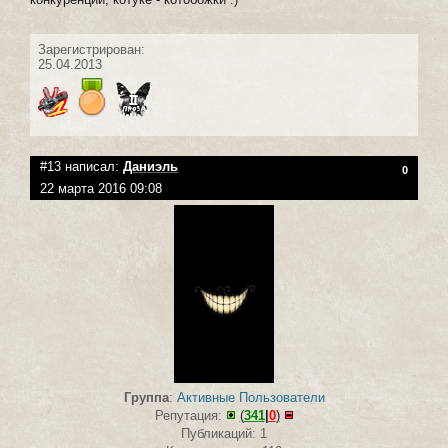
Зарегистрирован:
25.04.2013
#13 написал:
Даниэль
0
22 марта 2016 09:08
Группа
:
Активные Пользователи
Репутация:
(
341
|
0
)
Публикаций: 1