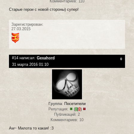
Комментариев: 110
Старые герои с новой стороны) супер!
Зарегистрирован:
27.03.2015
#14 написал:
Gexahord
0
31 марта 2016 01:10
Группа
:
Посетители
Репутация:
(
0
|
0
)
Публикаций: 2
Комментариев: 10
Aw~ Милота то какая! :3