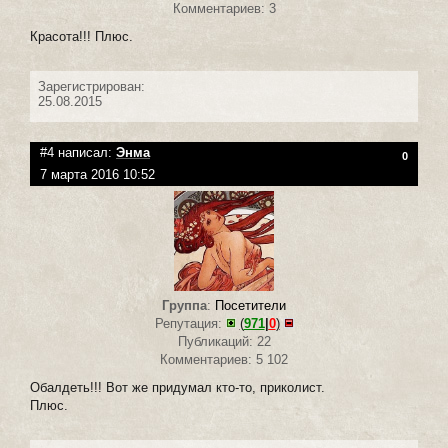
Комментариев: 3
Красота!!! Плюс.
Зарегистрирован:
25.08.2015
#4 написал:
Энма
0
7 марта 2016 10:52
Группа
:
Посетители
Репутация:
(
971
|
0
)
Публикаций: 22
Комментариев: 5 102
Обалдеть!!! Вот же придумал кто-то, приколист.
Плюс.