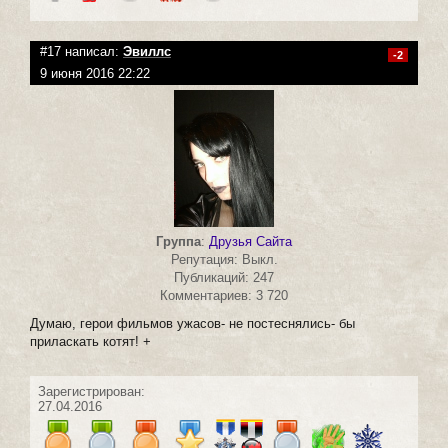
#17 написал:
Эвиллс
-2
9 июня 2016 22:22
Группа
:
Друзья Сайта
Репутация: Выкл.
Публикаций: 247
Комментариев: 3 720
Думаю, герои фильмов ужасов- не постеснялись- бы
приласкать котят! +
Зарегистрирован:
27.04.2016