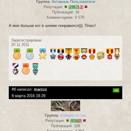
Группа
:
Активные Пользователи
Репутация:
(
2867
|
-1
)
Публикаций: 34
Комментариев: 9 570
А мне больше кот в шлеме понравился))). Плюс!
Зарегистрирован:
20.11.2011
#8 написал:
marzzz
+2
8 марта 2016 18:29
Группа
:
Комментаторы
Репутация:
(
656
|
0
)
Публикаций: 108