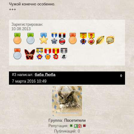
Чужoй конечно особенно.
+++
Зарегистрирован:
10.08.2013
#3 написал:
баба Люба
0
7 марта 2016 10:49
Группа
:
Посетители
Репутация:
(
3
|
0
)
Публикаций: 0