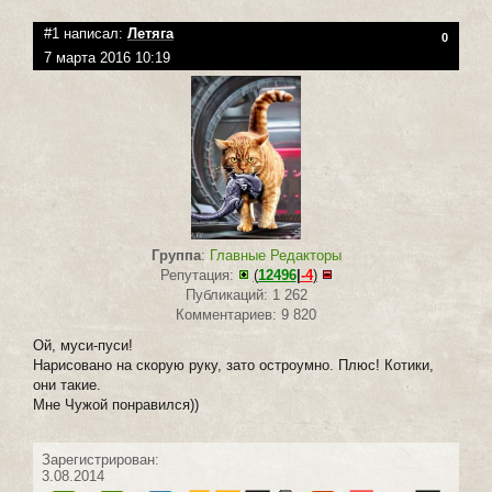
#1 написал:
Летяга
0
7 марта 2016 10:19
Группа
:
Главные Редакторы
Репутация:
(
12496
|
-4
)
Публикаций: 1 262
Комментариев: 9 820
Ой, муси-пуси!
Нарисовано на скорую руку, зато остроумно. Плюс! Котики,
они такие.
Мне Чужой понравился))
Зарегистрирован:
3.08.2014