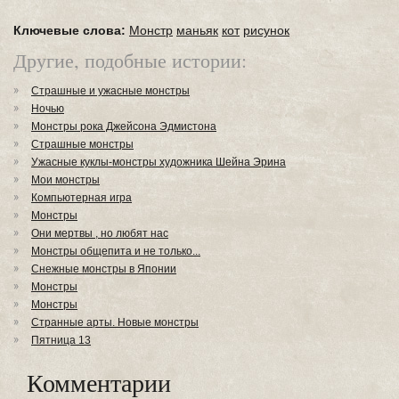
Ключевые слова:
Монстр
маньяк
кот
рисунок
Другие, подобные истории:
Страшные и ужасные монстры
Ночью
Монстры рока Джейсона Эдмистона
Страшные монстры
Ужасные куклы-монстры художника Шейна Эрина
Мои монстры
Компьютерная игра
Монстры
Они мертвы , но любят нас
Монстры общепита и не только...
Снежные монстры в Японии
Монстры
Монстры
Странные арты. Новые монстры
Пятница 13
Комментарии