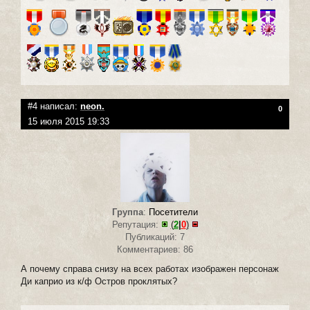
#4 написал:
neon.
0
15 июля 2015 19:33
Группа
:
Посетители
Репутация:
(
2
|
0
)
Публикаций: 7
Комментариев: 86
А почему справа снизу на всех работах изображен персонаж
Ди каприо из к/ф Остров проклятых?