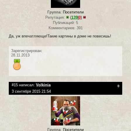
Группа
:
Посетители
Репутация:
(
139
|
0
)
Публикаций: 5
Комментариев: 391
Да, уж впечатляюще!Такие картины в доме не повесишь!
Зарегистрирован:
28.11.2013
#15 написал:
Volkinia
0
3 сентября 2015 21:54
Группа
:
Посетители