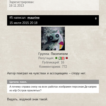
Зарегистрирован:
19.11.2013
#5 написал:
maurine
0
15 июля 2015 20:18
Группа
:
Посетители
Репутация:
(
3
|
0
)
Публикаций: 16
Комментариев: 772
Автор поиграл на чувствах и ассоциациях – спору нет.
Цитата: neon.
А почему справа снизу на всех работах изображен персонаж Ди каприо
из к/ф Остров проклятых?
Видать, водяной знак такой.