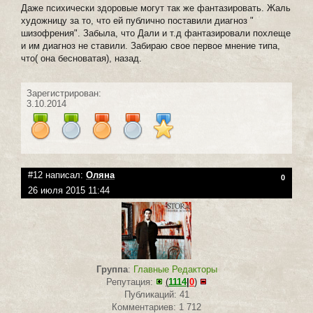
Даже психически здоровые могут так же фантазировать. Жаль
художницу за то, что ей публично поставили диагноз "
шизофрения". Забыла, что Дали и т.д фантазировали похлеще
и им диагноз не ставили. Забираю свое первое мнение типа,
что( она бесноватая), назад.
Зарегистрирован:
3.10.2014
#12 написал:
Оляна
0
26 июля 2015 11:44
Группа
:
Главные Редакторы
Репутация:
(
1114
|
0
)
Публикаций: 41
Комментариев: 1 712