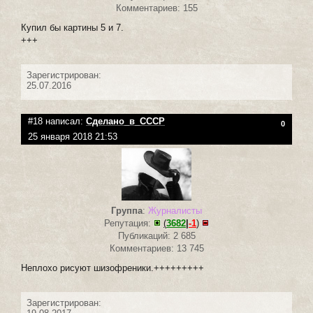
Комментариев: 155
Купил бы картины 5 и 7.
+++
Зарегистрирован:
25.07.2016
#18 написал:
Сделано_в_СССР
0
25 января 2018 21:53
Группа
:
Журналисты
Репутация:
(
3682
|
-1
)
Публикаций: 2 685
Комментариев: 13 745
Неплохо рисуют шизофреники.+++++++++
Зарегистрирован: