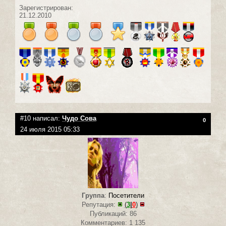
Зарегистрирован:
21.12.2010
#10 написал:
Чудо Сова
0
24 июля 2015 05:33
Группа
:
Посетители
Репутация:
(
3
|
0
)
Публикаций: 86
Комментариев: 1 135