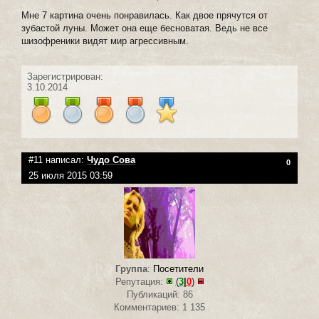
Мне 7 картина очень понравилась. Как двое прячутся от
зубастой луны. Может она еще бесноватая. Ведь не все
шизофреники видят мир агрессивным.
Зарегистрирован:
3.10.2014
#11 написал:
Чудо Сова
0
25 июля 2015 03:59
Группа
:
Посетители
Репутация:
(
3
|
0
)
Публикаций: 86
Комментариев: 1 135