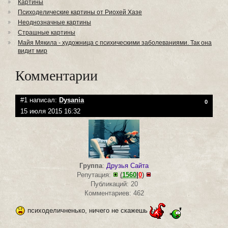
Картины
Психоделические картины от Риохей Хазе
Неоднозначные картины
Страшные картины
Майя Мякила - художница с психическими заболеваниями. Так она
видит мир
Комментарии
#1 написал:
Dysania
0
15 июля 2015 16:32
Группа
:
Друзья Сайта
Репутация:
(
1560
|
0
)
Публикаций: 20
Комментариев: 462
психоделичненько, ничего не скажешь