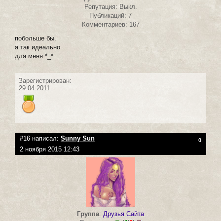
Репутация: Выкл.
Публикаций: 7
Комментариев: 167
побольше бы.
а так идеально
для меня *_*
Зарегистрирован:
29.04.2011
#16 написал:
Sunny Sun
0
2 ноября 2015 12:43
Группа
:
Друзья Сайта