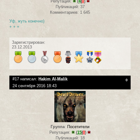
Репутация:
(
4
|
0
)
Публикаций: 37
Комментариев: 1 645
Уф, жуть конечно)
+ + +
Зарегистрирован:
23.12.2013
#17 написал:
Hakim Al-Malik
0
24 сентября 2016 18:43
Группа
:
Посетители
Репутация:
(
15
|
0
)
Публикаций: 18