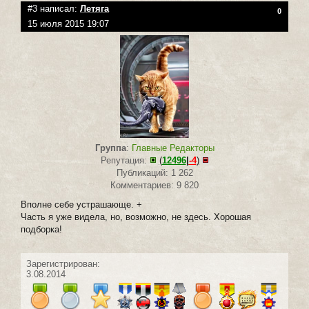
#3 написал:
Летяга
0
15 июля 2015 19:07
Группа
:
Главные Редакторы
Репутация:
(
12496
|
-4
)
Публикаций: 1 262
Комментариев: 9 820
Вполне себе устрашающе. +
Часть я уже видела, но, возможно, не здесь. Хорошая
подборка!
Зарегистрирован:
3.08.2014