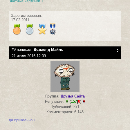
Знатные картинки +
Зарегистрирован:
17.02.2011
#9 написал:
Дезмонд Майлс
0
21 июля 2015 12:09
Группа
:
Друзья Сайта
Репутация:
(
157
|
0
)
Публикаций: 871
Комментариев: 6 143
да прикольно +