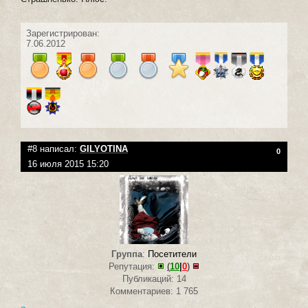
Зарегистрирован:
7.06.2012
#8 написал:
GILYOTINA
0
16 июля 2015 15:20
Группа
:
Посетители
Репутация:
(
10
|
0
)
Публикаций: 14
Комментариев: 1 765