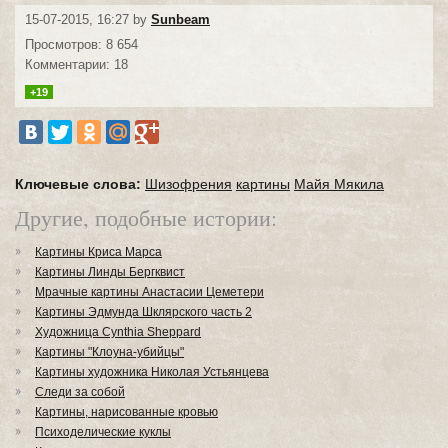
15-07-2015, 16:27 by
Sunbeam
Просмотров: 8 654
Комментарии: 18
+19
Ключевые слова:
Шизофрения
картины
Майя Мякила
Другие, подобные истории:
Картины Криса Марса
Картины Линды Бергквист
Мрачные картины Анастасии Цеметери
Картины Эдмунда Шклярского часть 2
Художница Cynthia Sheppard
Картины "Клоуна-убийцы"
Картины художника Николая Устьянцева
Следи за собой
Картины, нарисованные кровью
Психоделические куклы