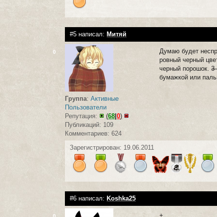
#5 написал:
Митяй
Думаю будет неспр
0
ровный черный цвет
черный порошок.
3
бумажкой или паль
Группа
:
Активные
Пользователи
Репутация:
(
68
|
0
)
Публикаций: 109
Комментариев: 624
Зарегистрирован: 19.06.2011
#6 написал:
Koshka25
+
0