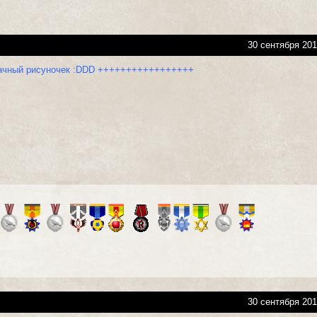
30 сентября 201
чный рисуночек :DDD +++++++++++++++++
30 сентября 201