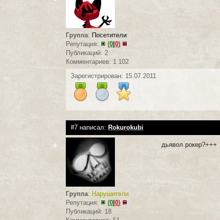
Группа
:
Посетители
Репутация:
(
0
|
0
)
Публикаций: 2
Комментариев: 1 102
Зарегистрирован: 15.07.2011
#7 написал:
Rokurokubi
дьявол рокер?+++
0
Группа
:
Нарушители
Репутация:
(
0
|
0
)
Публикаций: 18