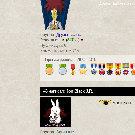
Ахаха, действител
0
Группа
:
Друзья Сайта
Репутация:
(
247
|
-1
)
Публикаций: 9
Комментариев: 6 215
Зарегистрирован: 29.03.2010
#3 написал:
Jon Black J.R.
0
это шик+++
Группа
:
Активные