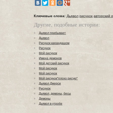
Ключевые слова:
Дьявол
рисунок
авторский 
Другие, подобные истории:
Дьявол прибывает
Дьявол
Рисунок карандашом
Рисунок
Мой рисунок
Имена демонов
Мой детский рисунок
Мой рисунок
Мой рисунок
Мой рисунок*плохо рисую*
Дьявол Джерси
Рисунок
Дьявол, демоны, бесы
Демоны
Дьявол в утробе