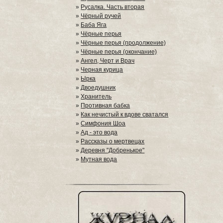
»
Русалка. Часть вторая
»
Чёрный ручей
»
Баба Яга
»
Чёрные перья
»
Чёрные перья (продолжение)
»
Чёрные перья (окончание)
»
Ангел, Черт и Врач
»
Черная курица
»
Ырка
»
Двоедушник
»
Хранитель
»
Противная бабка
»
Как нечистый к вдове сватался
»
Симфония Шоа
»
Ад - это вода
»
Рассказы о мертвецах
»
Деревня "Добренькое"
»
Мутная вода