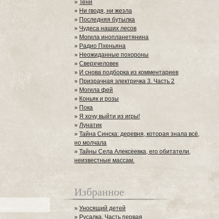
»
Тени
»
Ни гводя, ни жезла
»
Последняя бутылка
»
Чудеса наших лесов
»
Могила инопланетянина
»
Радио Пхеньяна
»
Неожиданные похороны
»
Сверхчеловек
»
И снова подборка из комментариев
»
Призрачная электричка 3. Часть 2
»
Могила фей
»
Коньяк и розы
»
Пока
»
Я хочу выйти из игры!
»
Лунатик
»
Тайна Синска: деревня, которая знала всё,
но молчала
»
Тайны Села Алексеевка, его обитатели,
неизвестные массам.
Избранное
»
Уносящий детей
»
Русалка. Часть первая