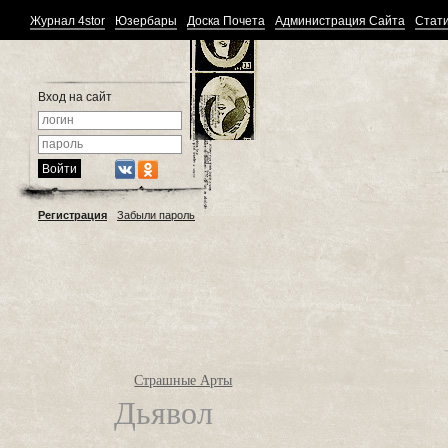
Журнал 4stor
Юзербары
Доска Почета
Администрация Сайта
Стати
Вход на сайт
Регистрация
Забыли пароль
Страшные Арты
Дьявол