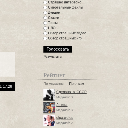
Страшно интересно
Смертельные файлы
Дурдом
Сказки
Тесты
НЛО
Обзор страшных видео
Обзор страшных игр
Результаты
Рейтинг
По медалям
По очкам
1 17:28
Сделано_в_СССР
Медалей: 38
Летяга
Медалей: 33
olqa.weles
Медалей: 29