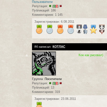
Пользователи
Репутация:
(
0
|
0
)
Публикаций: 186
Комментариев: 1 145
Зарегистрирован: 6.08.2011
#4 написал:
КОТЛАС
Кое как рисовал)
0
Группа
:
Посетители
Репутация:
(
0
|
0
)
Публикаций: 13
Комментариев: 319
Зарегистрирован: 23.06.2011