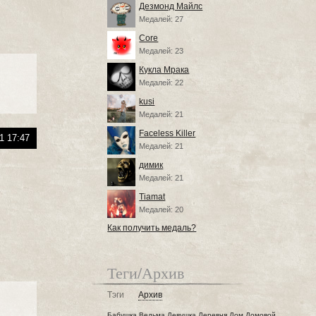
Дезмонд Майлс
Медалей: 27
Core
Медалей: 23
Кукла Мрака
Медалей: 22
kusi
Медалей: 21
Faceless Killer
1 17:47
Медалей: 21
димик
Медалей: 21
Tiamat
Медалей: 20
Как получить медаль?
Теги/Архив
Тэги
Архив
Бабушка
Ведьма
Девушка
Деревня
Дом
Домовой