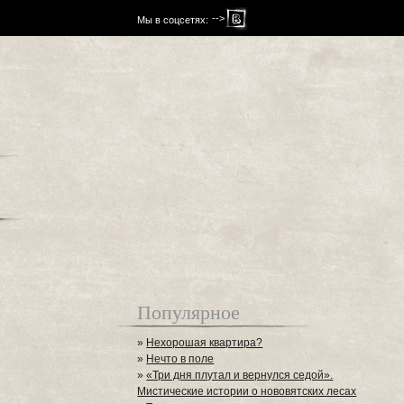
-->
Мы в соцсетях:
Популярное
»
Нехорошая квартира?
»
Нечто в поле
»
«Три дня плутал и вернулся седой».
Мистические истории о нововятских лесах