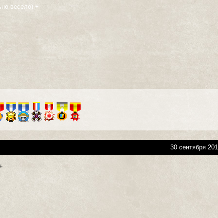
ьно весело) +
30 сентября 201
+