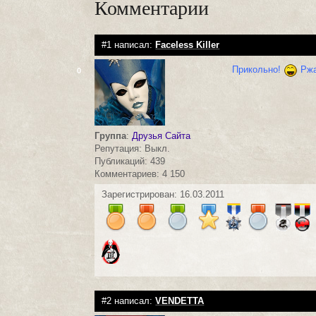
Комментарии
#1 написал:
Faceless Killer
Прикольно!
Ржа
0
Группа
:
Друзья Сайта
Репутация: Выкл.
Публикаций: 439
Комментариев: 4 150
Зарегистрирован: 16.03.2011
#2 написал:
VENDETTA