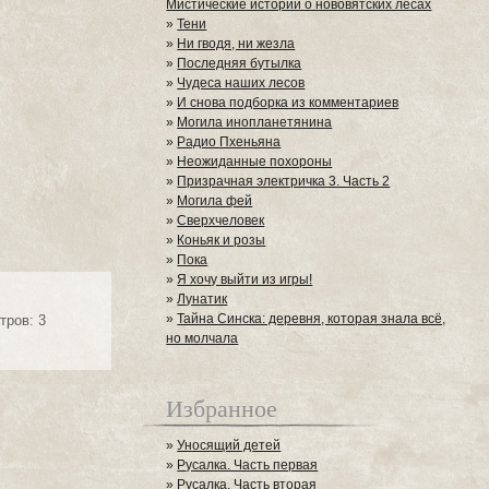
Мистические истории о нововятских лесах
»
Тени
»
Ни гводя, ни жезла
»
Последняя бутылка
»
Чудеса наших лесов
»
И снова подборка из комментариев
»
Могила инопланетянина
»
Радио Пхеньяна
»
Неожиданные похороны
»
Призрачная электричка 3. Часть 2
»
Могила фей
»
Сверхчеловек
»
Коньяк и розы
»
Пока
»
Я хочу выйти из игры!
»
Лунатик
»
Тайна Синска: деревня, которая знала всё,
тров: 3
но молчала
Избранное
»
Уносящий детей
»
Русалка. Часть первая
»
Русалка. Часть вторая