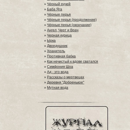
»
Чёрный ручей
»
Баба Яга
»
Чёрные перья
»
Чёрные перья (продолжение)
»
Чёрные перья (окончание)
»
Ангел, Черт и Врач
»
Черная курица
»
Ырка
»
Двоедушник
»
Хранитель
»
Противная бабка
»
Как нечистый к вдове сватался
»
Симфония Шоа
»
Ад - это вода
»
Рассказы о мертвецах
»
Деревня "Добренькое"
»
Мутная вода