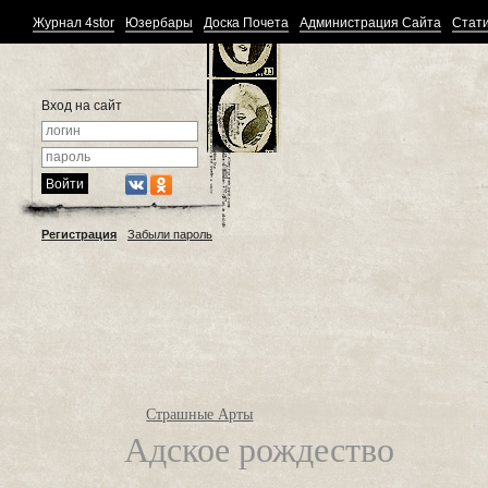
Журнал 4stor
Юзербары
Доска Почета
Администрация Сайта
Стати
Вход на сайт
Регистрация
Забыли пароль
Страшные Арты
Адское рождество