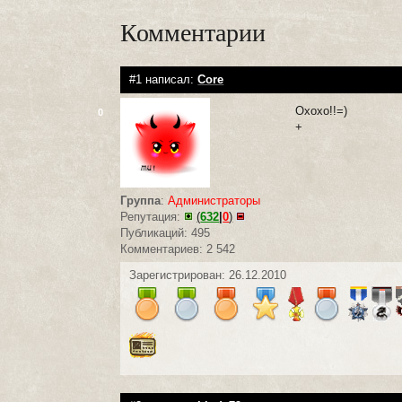
Комментарии
#1 написал:
Core
Охохо!!=)
0
+
Группа
:
Администраторы
Репутация:
(
632
|
0
)
Публикаций: 495
Комментариев: 2 542
Зарегистрирован: 26.12.2010