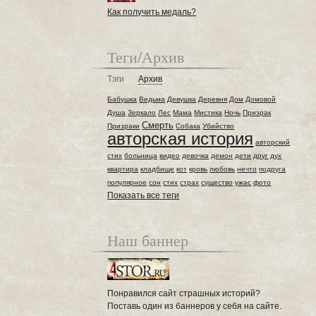
Как получить медаль?
Теги/Архив
Тэги
Архив
Бабушка
Ведьма
Девушка
Деревня
Дом
Домовой
Душа
Зеркало
Лес
Мама
Мистика
Ночь
Призрак
Смерть
Призраки
Собака
Убийство
авторская история
авторский
стих
больница
видео
девочка
демон
дети
друг
дух
квартира
кладбище
кот
кровь
любовь
нечто
подруга
популярное
сон
стих
страх
существо
ужас
фото
Показать все теги
Наш баннер
Понравился сайт страшных историй?
Поставь один из баннеров у себя на сайте.