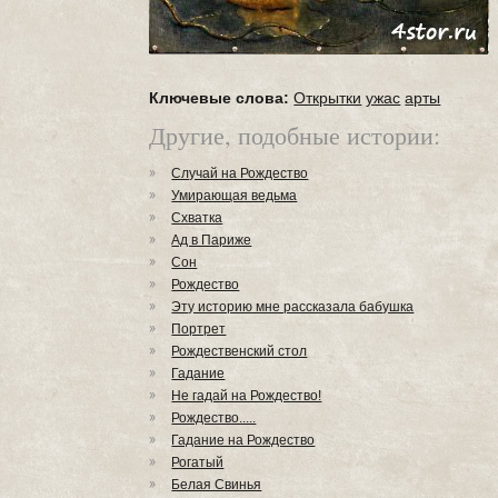
Ключевые слова:
Открытки
ужас
арты
Другие, подобные истории:
Случай на Рождество
Умирающая ведьма
Схватка
Ад в Париже
Сон
Рождество
Эту историю мне рассказала бабушка
Портрет
Рождественский стол
Гадание
Не гадай на Рождество!
Рождество.....
Гадание на Рождество
Рогатый
Белая Свинья