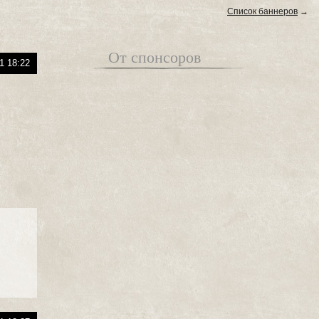
Список баннеров
→
От спонсоров
1 18:22