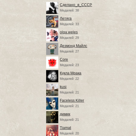
Сделано_в_СССР
Медалей: 38
Летяга
Медалей: 33
olqa.weles
Медалей: 29
Дезмонд Майлс
Медалей: 27
Core
Медалей: 23
Кукла Мрака
Медалей: 22
kusi
Медалей: 21
Faceless Killer
Медалей: 21
димик
Медалей: 21
Tiamat
Медалей: 20