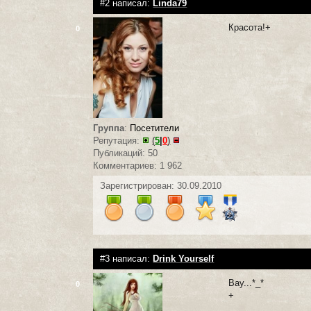
#2 написал:
Linda79
Красота!+
0
Группа
:
Посетители
Репутация:
(
5
|
0
)
Публикаций: 50
Комментариев: 1 962
Зарегистрирован: 30.09.2010
#3 написал:
Drink Yourself
Вау...*_*
0
+