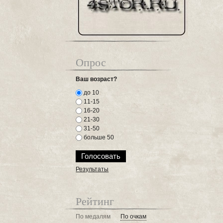
Опрос
Ваш возраст?
до 10
11-15
16-20
21-30
31-50
больше 50
Результаты
Рейтинг
По медалям
По очкам