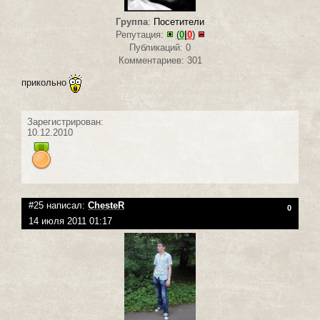
Группа
:
Посетители
Репутация:
(
0
|
0
)
Публикаций: 0
Комментариев: 301
прикольно
Зарегистрирован:
10.12.2010
#25 написал:
ChesteR
0
14 июля 2011 01:17