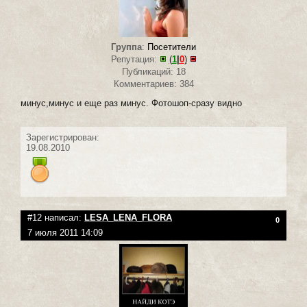
Группа
:
Посетители
Репутация:
(
1
|
0
)
Публикаций: 18
Комментариев: 384
минус,минус и еще раз минус. Фотошоп-сразу видно
Зарегистрирован:
19.08.2010
#12 написал:
LESA_LENA_FLORA
0
7 июля 2011 14:09