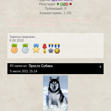
Репутация:
(
32
|
0
)
Публикаций: 9
Комментариев: 1 743
Даа.. большое количество фоток "с призраками" обычно
популярностью не польльзуется...
Зарегистрирован:
8.04.2010
#3 написал:
Просто Собака
0
5 июля 2011 15:14