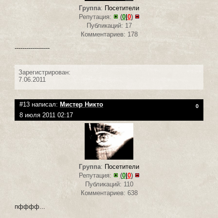
Группа
:
Посетители
Репутация:
(
0
|
0
)
Публикаций: 17
Комментариев: 178
------------------
Зарегистрирован:
7.06.2011
#13 написал:
Мистер Никто
0
8 июля 2011 02:17
Группа
:
Посетители
Репутация:
(
0
|
0
)
Публикаций: 110
Комментариев: 638
пфффф...