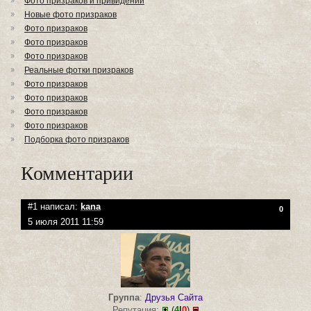
Фото призраков и привидений
Новые фото призраков
Фото призраков
Фото призраков
Фото призраков
Реальные фотки призраков
Фото призраков
Фото призраков
Фото призраков
Фото призраков
Подборка фото призраков
Комментарии
#1 написал:
kana
0
5 июля 2011 11:59
Группа
:
Друзья Сайта
Репутация:
(
4
|
0
)