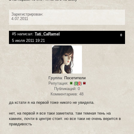
Зарегистрирован:
4.07.2011
#5 написал:
Tati_CaRamel
0
5 июля 2011 19:21
Группа
:
Посетители
Репутация:
(
0
|
0
)
Публикаций: 0
Комментариев: 48
да кстати я на первой тоже никого не увидела.
нет, на первой я все таки заметила. там темная тень на
камнях, почти в центре стоит. но все таки не очень верится в
правдивость