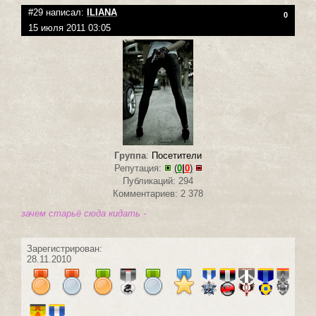
#29 написал:
ILIANA
0
15 июля 2011 03:05
Группа
:
Посетители
Репутация:
(
0
|
0
)
Публикаций: 294
Комментариев: 2 378
зачем старьё сюда кидать -
Зарегистрирован:
28.11.2010