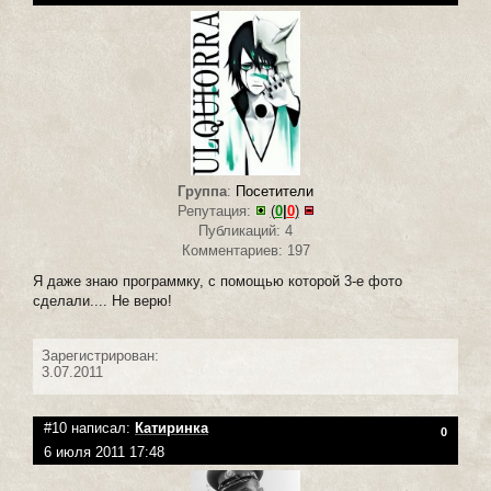
Группа
:
Посетители
Репутация:
(
0
|
0
)
Публикаций: 4
Комментариев: 197
Я даже знаю программку, с помощью которой 3-е фото
сделали.... Не верю!
Зарегистрирован:
3.07.2011
#10 написал:
Катиринка
0
6 июля 2011 17:48