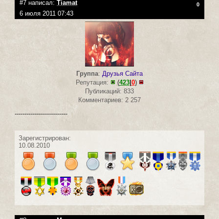
#7 написал:
Tiamat
0
6 июля 2011 07:43
Группа
:
Друзья Сайта
Репутация:
(
423
|
0
)
Публикаций: 833
Комментариев: 2 257
---------------------------
Зарегистрирован:
10.08.2010