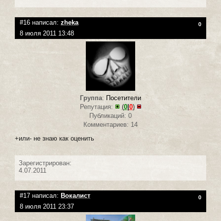
#16 написал:
zheka
0
8 июля 2011 13:48
Группа
:
Посетители
Репутация:
(
0
|
0
)
Публикаций: 0
Комментариев: 14
+или- не знаю как оценить
Зарегистрирован:
4.07.2011
#17 написал:
Вокалист
0
8 июля 2011 23:37