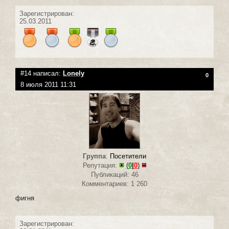
Зарегистрирован:
25.03.2011
#14 написал:
Lonely
0
8 июля 2011 11:31
Группа
:
Посетители
Репутация:
(
0
|
0
)
Публикаций: 46
Комментариев: 1 260
фигня
Зарегистрирован: