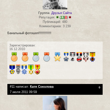
Группа
:
Друзья Сайта
Репутация:
(
13
|
0
)
Публикаций: 480
Комментариев: 3 239
Банальный фотошоп!!!!!!!!!!!!!
Зарегистрирован:
16.12.2010
#11 написал:
Катя Соколова
0
7 июля 2011 09:59