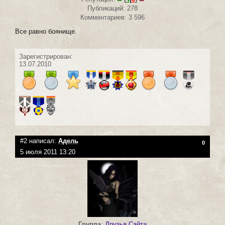
Публикаций: 278
Комментариев: 3 596
Все равно боянище.
Зарегистрирован:
13.07.2010
#2 написал:
Адель
0
5 июля 2011 13:20
Группа
:
Друзья Сайта