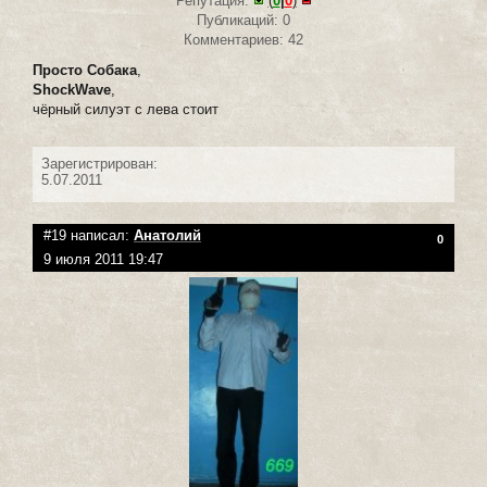
Репутация:
(
0
|
0
)
Публикаций: 0
Комментариев: 42
Просто Собака
,
ShockWave
,
чёрный силуэт с лева стоит
Зарегистрирован:
5.07.2011
#19 написал:
Анатолий
0
9 июля 2011 19:47