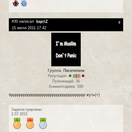
#30 написал:
kapriZ
0
15 июля 2011 17:42
Группа
:
Посетители
Репутация:
(
0
|
0
)
Публикаций: 36
Комментариев: 595
брррррррррррррррррррррррррррррррррррр жуть(+)
Зарегистрирован:
2.07.2011