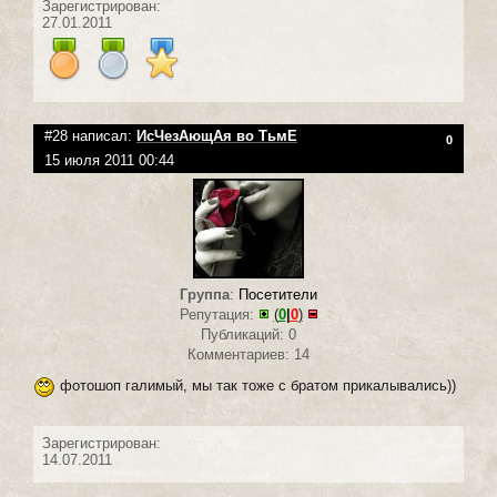
Зарегистрирован:
27.01.2011
#28 написал:
ИсЧезАющАя во ТьмЕ
0
15 июля 2011 00:44
Группа
:
Посетители
Репутация:
(
0
|
0
)
Публикаций: 0
Комментариев: 14
фотошоп галимый, мы так тоже с братом прикалывались))
Зарегистрирован:
14.07.2011