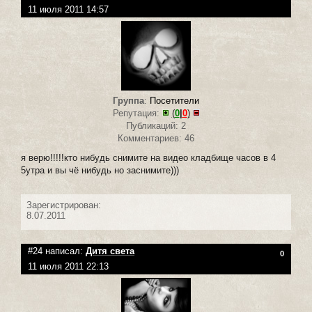
11 июля 2011 14:57
Группа
:
Посетители
Репутация:
(
0
|
0
)
Публикаций: 2
Комментариев: 46
я верю!!!!!кто нибудь снимите на видео кладбище часов в 4
5утра и вы чё нибудь но заснимите)))
Зарегистрирован:
8.07.2011
#24 написал:
Дитя света
0
11 июля 2011 22:13