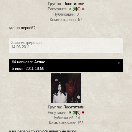
Группа
:
Посетители
Репутация:
(
0
|
0
)
Публикаций: 0
Комментариев: 57
где на первой?
Зарегистрирован:
14.06.2011
#4 написал:
Атлас
0
5 июля 2011 18:58
Группа
:
Посетители
Репутация:
(
8
|
0
)
Публикаций: 14
Комментариев: 153
а на первой то кто??я ничего не вижу