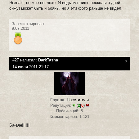
Незнаю, по мне неплохо. Я ведь тут лишь несколько дней
сижу) может быть и бояны, но я эти фото раньше не видел. +
Зарегистрирован:
9.07.2011
#27 написал:
DarkTasha
0
14 июля 2011 21:17
Группа
:
Посетители
Репутация:
(
2
|
0
)
Публикаций: 8
Комментариев: 1 121
Ба-аян!!!!!!!