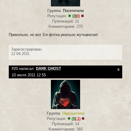
Группа
:
Посетители
Репутация:
(
0
|
0
)
Публикаций: 21
Комментариев: 270
Прикольно, но вот 3-я фотка реально жуткаватая!
Зарегистрирован:
12.04.2011
#20 написал:
DARK GHOST
0
10 июля 2011 12:55
Группа
:
Нарушители
Репутация:
(
0
|
-1
)
Публикаций: 14
Комментариев: 360