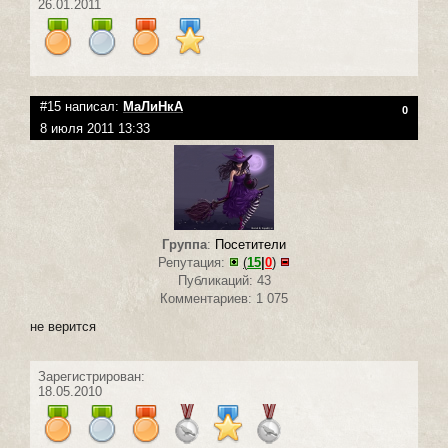
26.01.2011
#15 написал:
МаЛиНкА
0
8 июля 2011 13:33
Группа
:
Посетители
Репутация:
(
15
|
0
)
Публикаций: 43
Комментариев: 1 075
не верится
Зарегистрирован:
18.05.2010