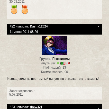
30.03.2011
#22 написал:
Dasha12324
0
11 июля 2011 08:26
Группа
:
Посетители
Репутация:
(
0
|
0
)
Публикаций: 13
Комментариев: 90
Kototщ если ты про темный силует на стрелке то это камень!
Зарегистрирован:
5.07.2011
#23 написал:
drew321
0