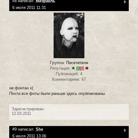
#8 написал:
Мизраель
0
6 июля 2011 11:31
Группа
:
Посетители
Репутация:
(
0
|
0
)
Публикаций: 4
Комментариев: 67
не фонтан x(
Почти все фоты были раньше здесь опубликованы.
Зарегистрирован:
12.03.2011
#9 написал:
She
0
6 июля 2011 13:06