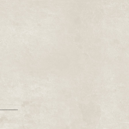
________