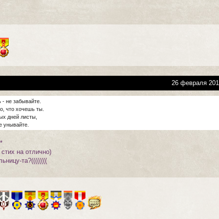
26 февраля 201
- не забывайте.
о, что хочешь ты.
ых дней листы,
е унывайте.
*
стих на отлично)
ьницу-та?((((((((