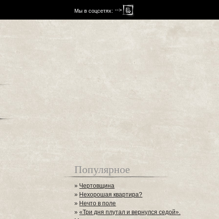
-->
Мы в соцсетях:
Популярное
»
Чертовщина
»
Нехорошая квартира?
»
Нечто в поле
»
«Три дня плутал и вернулся седой».