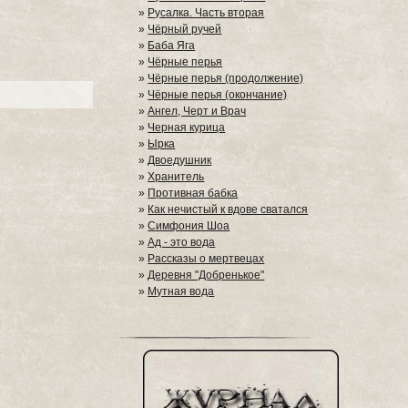
»
Русалка. Часть вторая
»
Чёрный ручей
»
Баба Яга
»
Чёрные перья
»
Чёрные перья (продолжение)
»
Чёрные перья (окончание)
»
Ангел, Черт и Врач
»
Черная курица
»
Ырка
»
Двоедушник
»
Хранитель
»
Противная бабка
»
Как нечистый к вдове сватался
»
Симфония Шоа
»
Ад - это вода
»
Рассказы о мертвецах
»
Деревня "Добренькое"
»
Мутная вода