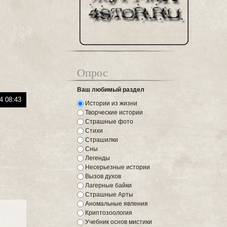
Опрос
Ваш любимый раздел
4 08:43
Истории из жизни
Творческие истории
Страшные фото
)
Стихи
Страшилки
Сны
Легенды
Несерьезные истории
Вызов духов
Лагерные байки
Страшные Арты
Аномальные явления
Криптозоология
Учебник основ мистики