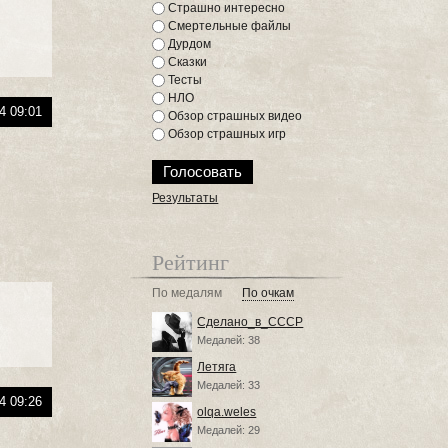
Страшно интересно
Смертельные файлы
Дурдом
Сказки
Тесты
НЛО
4 09:01
Обзор страшных видео
Обзор страшных игр
Результаты
Рейтинг
По медалям
По очкам
Сделано_в_СССР
Медалей: 38
Летяга
Медалей: 33
4 09:26
olqa.weles
Медалей: 29