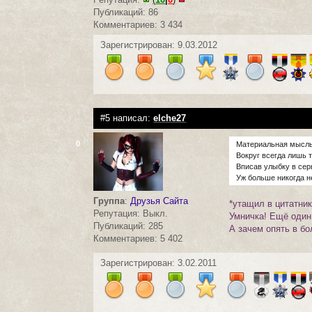
Публикаций: 86
Комментариев: 3 434
Зарегистрирован: 9.03.2012
#5 написал:
elche27
0
Материальная мысль 
Вокруг всегда лишь т
Вписав улыбку в сер
Уж больше никогда н
Группа
:
Друзья Сайта
*утащил в цитатник
Репутация: Выкл.
Умничка! Ещё один 
Публикаций: 285
А зачем опять в бол
Комментариев: 5 402
Зарегистрирован: 3.02.2011