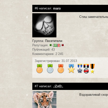
#6 написал:
maro
Стиш замечательный
0
Группа
:
Посетители
Репутация:
(
11
|
0
)
Публикаций: 43
Комментариев: 2 245
Зарегистрирован: 31.07.2013
#7 написал:
.:ZлO:.
Вздоравливай скоре
0