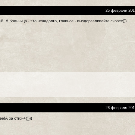
26 февраля 201
. А больница - это ненадолго, главное - выздоравливайте скорее))) +
26 февраля 201
е!А за стих-+)))))