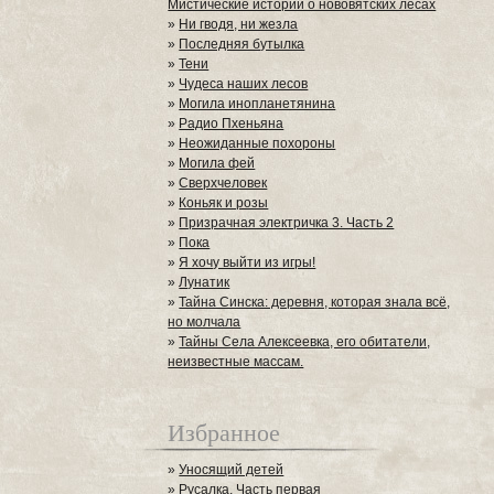
Мистические истории о нововятских лесах
»
Ни гводя, ни жезла
»
Последняя бутылка
»
Тени
»
Чудеса наших лесов
»
Могила инопланетянина
»
Радио Пхеньяна
»
Неожиданные похороны
»
Могила фей
»
Сверхчеловек
»
Коньяк и розы
»
Призрачная электричка 3. Часть 2
»
Пока
»
Я хочу выйти из игры!
»
Лунатик
»
Тайна Синска: деревня, которая знала всё,
но молчала
»
Тайны Села Алексеевка, его обитатели,
неизвестные массам.
Избранное
»
Уносящий детей
»
Русалка. Часть первая