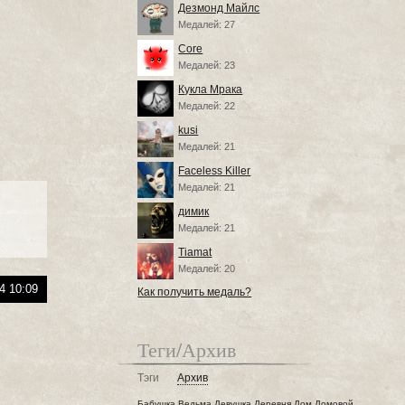
Дезмонд Майлс
Медалей: 27
Core
Медалей: 23
Кукла Мрака
Медалей: 22
kusi
Медалей: 21
Faceless Killer
Медалей: 21
димик
Медалей: 21
Tiamat
Медалей: 20
4 10:09
Как получить медаль?
Теги/Архив
Тэги
Архив
Бабушка
Ведьма
Девушка
Деревня
Дом
Домовой