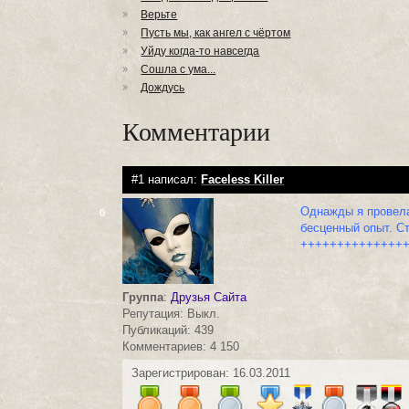
Верьте
Пусть мы, как ангел с чёртом
Уйду когда-то навсегда
Сошла с ума...
Дождусь
Комментарии
#1 написал:
Faceless Killer
Однажды я провела
0
бесценный опыт. С
++++++++++++++
Группа
:
Друзья Сайта
Репутация: Выкл.
Публикаций: 439
Комментариев: 4 150
Зарегистрирован: 16.03.2011