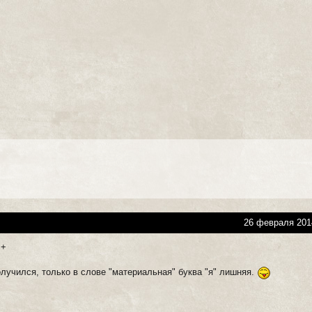
26 февраля 201
++
олучился, только в слове "материальная" буква "я" лишняя.