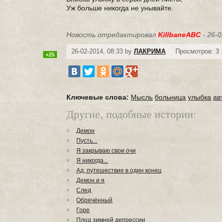
Уж больше никогда не унывайте.
Новость отредактировал
KillbaneABC
- 26-0
26-02-2014, 08:33 by
ЛАКРИМА
Просмотров: 3 
+25
Ключевые слова:
Мысль
больница
улыбка
ав
Другие, подобные истории:
Демон
Пусть...
Я закрываю свои очи
Я никогда...
Ад, путешествие в один конец
Демон и я
След
Обречённый
Горе
Плод зимней депрессии