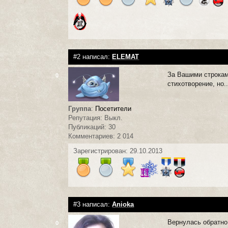
#2 написал:
ELEMAT
За Вашими строкам
0
стихотворение, но.
Группа
:
Посетители
Репутация: Выкл.
Публикаций: 30
Комментариев: 2 014
Зарегистрирован: 29.10.2013
#3 написал:
Anioka
Вернулась обратно 
0