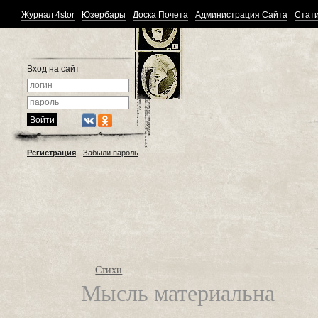
Журнал 4stor
Юзербары
Доска Почета
Администрация Сайта
Стати
Вход на сайт
Регистрация
Забыли пароль
Стихи
Мысль материальна