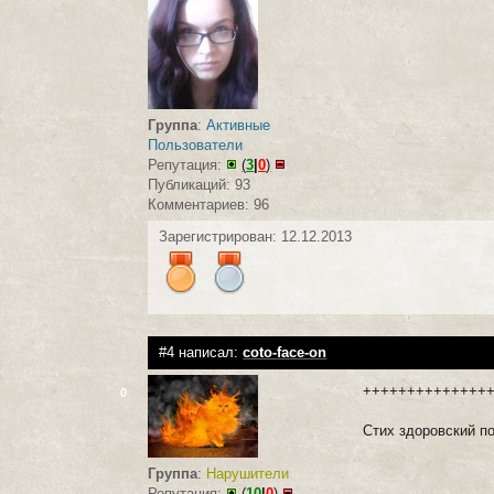
Группа
:
Активные
Пользователи
Репутация:
(
3
|
0
)
Публикаций: 93
Комментариев: 96
Зарегистрирован: 12.12.2013
#4 написал:
coto-face-on
++++++++++++++
0
Стих здоровский п
Группа
:
Нарушители
Репутация:
(
10
|
0
)