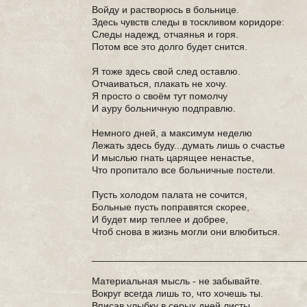
Войду и растворюсь в больнице.
Здесь чувств следы в тоскливом коридоре:
Следы надежд, отчаянья и горя.
Потом все это долго будет снится.
Я тоже здесь свой след оставлю.
Отчаиваться, плакать не хочу.
Я просто о своём тут помолчу
И ауру больничную подправлю.
Немного дней, а максимум неделю
Лежать здесь буду...думать лишь о счастье
И мыслью гнать царящее ненастье,
Что пропитало все больничные постели.
Пусть холодом палата не сочится,
Больные пусть поправятся скорее,
И будет мир теплее и добрее,
Чтоб снова в жизнь могли они влюбиться.
_______________________________________
Материальная мысль - не забывайте.
Вокруг всегда лишь то, что хочешь ты.
Вписав улыбку в серых дней листы,