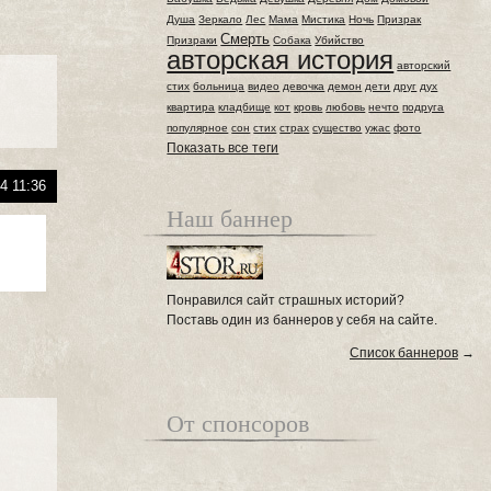
Душа
Зеркало
Лес
Мама
Мистика
Ночь
Призрак
Смерть
Призраки
Собака
Убийство
авторская история
авторский
стих
больница
видео
девочка
демон
дети
друг
дух
квартира
кладбище
кот
кровь
любовь
нечто
подруга
популярное
сон
стих
страх
существо
ужас
фото
Показать все теги
4 11:36
Наш баннер
Понравился сайт страшных историй?
Поставь один из баннеров у себя на сайте.
Список баннеров
→
От спонсоров