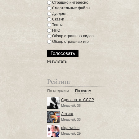
Страшно интересно
Смертельные файлы
Дурдом
Сказки
Тесты
НЛО
Обзор страшных видео
Обзор страшных игр
Результаты
Рейтинг
По медалям
По очкам
Сделано_в_СССР
Медалей: 38
Летяга
Медалей: 33
olqa.weles
Медалей: 29