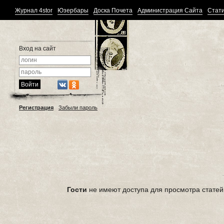
Журнал 4stor
Юзербары
Доска Почета
Администрация Сайта
Стати
Вход на сайт
Регистрация
Забыли пароль
Гости
не имеют доступа для просмотра статей 