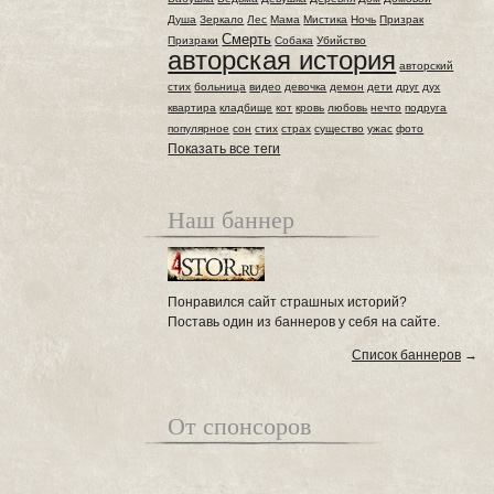
Душа
Зеркало
Лес
Мама
Мистика
Ночь
Призрак
Смерть
Призраки
Собака
Убийство
авторская история
авторский
стих
больница
видео
девочка
демон
дети
друг
дух
квартира
кладбище
кот
кровь
любовь
нечто
подруга
популярное
сон
стих
страх
существо
ужас
фото
Показать все теги
Наш баннер
Понравился сайт страшных историй?
Поставь один из баннеров у себя на сайте.
Список баннеров
→
От спонсоров