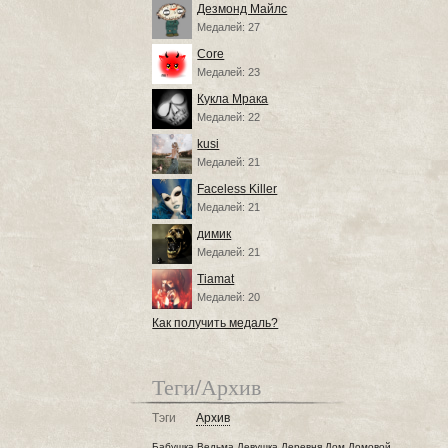
Дезмонд Майлс
Медалей: 27
Core
Медалей: 23
Кукла Мрака
Медалей: 22
kusi
Медалей: 21
Faceless Killer
Медалей: 21
димик
Медалей: 21
Tiamat
Медалей: 20
Как получить медаль?
Теги/Архив
Тэги
Архив
Бабушка
Ведьма
Девушка
Деревня
Дом
Домовой