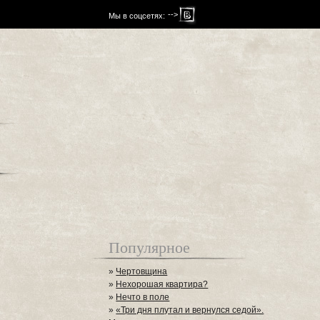
-->
Мы в соцсетях:
Популярное
»
Чертовщина
»
Нехорошая квартира?
»
Нечто в поле
»
«Три дня плутал и вернулся седой».