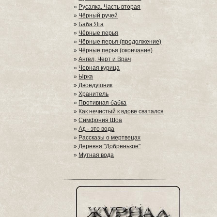
»
Русалка. Часть вторая
»
Чёрный ручей
»
Баба Яга
»
Чёрные перья
»
Чёрные перья (продолжение)
»
Чёрные перья (окончание)
»
Ангел, Черт и Врач
»
Черная курица
»
Ырка
»
Двоедушник
»
Хранитель
»
Противная бабка
»
Как нечистый к вдове сватался
»
Симфония Шоа
»
Ад - это вода
»
Рассказы о мертвецах
»
Деревня "Добренькое"
»
Мутная вода