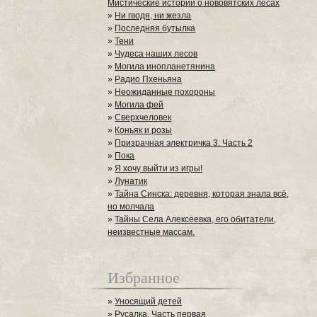
Мистические истории о нововятских лесах
»
Ни гводя, ни жезла
»
Последняя бутылка
»
Тени
»
Чудеса наших лесов
»
Могила инопланетянина
»
Радио Пхеньяна
»
Неожиданные похороны
»
Могила фей
»
Сверхчеловек
»
Коньяк и розы
»
Призрачная электричка 3. Часть 2
»
Пока
»
Я хочу выйти из игры!
»
Лунатик
»
Тайна Синска: деревня, которая знала всё,
но молчала
»
Тайны Села Алексеевка, его обитатели,
неизвестные массам.
Избранное
»
Уносящий детей
»
Русалка. Часть первая