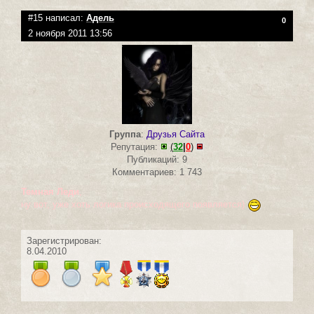
#15 написал:
Адель
0
2 ноября 2011 13:56
Группа
:
Друзья Сайта
Репутация:
(
32
|
0
)
Публикаций: 9
Комментариев: 1 743
Темная Леди
,
ну вот, уже хоть логика происходящего появляется)
Зарегистрирован:
8.04.2010