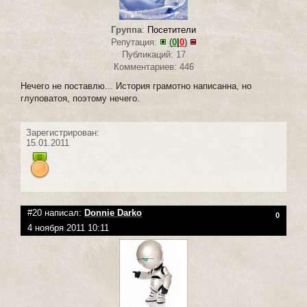
Группа
:
Посетители
Репутация:
(
0
|
0
)
Публикаций: 17
Комментариев: 446
Нечего не поставлю... История грамотно написанна, но
глуповатоя, поэтому нечего.
Зарегистрирован:
15.01.2011
#20 написал:
Donnie Darko
0
4 ноября 2011 10:11