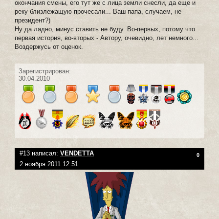
окончания смены, его тут же с лица земли снесли, да еще и
реку близлежащую прочесали... Ваш папа, случаем, не
президент?)
Ну да ладно, минус ставить не буду. Во-первых, потому что
первая история, во-вторых - Автору, очевидно, лет немного...
Воздержусь от оценок.
Зарегистрирован:
30.04.2010
#13 написал:
VENDETTA
0
2 ноября 2011 12:51