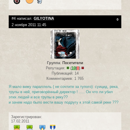
#4 написал:
GILYOTINA
0
2 ноября 2011 11:45
Группа
:
Посетители
Репутация:
(
10
|
0
)
Публикаций: 14
Комментариев: 1 765
Я мало вижу параллель ( не сочтите за тупого): суицид, река,
трупы в ней, приговорённый директор ! ..... Он что ли убил
этих людей и все трупы в реку??
и зачем надо было вести вашу подругу к этой самой реке ???
Зарегистрирован:
17.02.2011