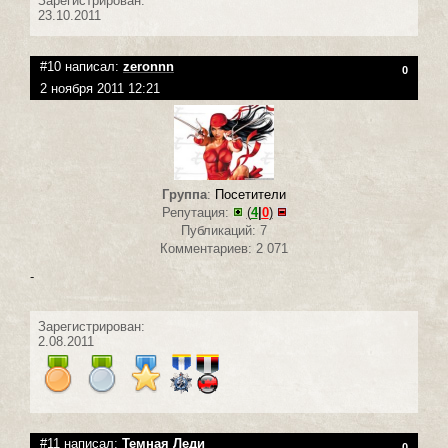
Зарегистрирован:
23.10.2011
#10 написал:
zeronnn
0
2 ноября 2011 12:21
Группа
:
Посетители
Репутация:
(
4
|
0
)
Публикаций: 7
Комментариев: 2 071
-
Зарегистрирован:
2.08.2011
#11 написал:
Темная Леди
0