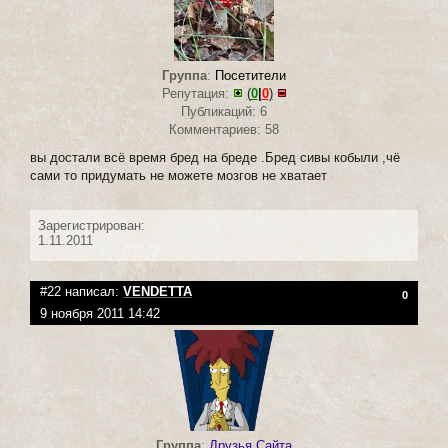
Группа
:
Посетители
Репутация:
(
0
|
0
)
Публикаций: 6
Комментариев: 58
вы достали всё время бред на бреде .Бред сивы кобыли ,чё
сами то придумать не можете мозгов не хватает
Зарегистрирован:
1.11.2011
#22 написал:
VENDETTA
0
9 ноября 2011 14:42
Группа
:
Друзья Сайта