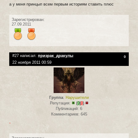
а у меня принцып всем первым историям ставить плюс
Зарегистрирован:
27.09.2011
#27 написал:
призрак_дракулы
0
22 ноября 2011 00:59
Группа
:
Нарушители
Репутация:
(
0
|
0
)
Публикаций: 6
Комментариев: 645
-