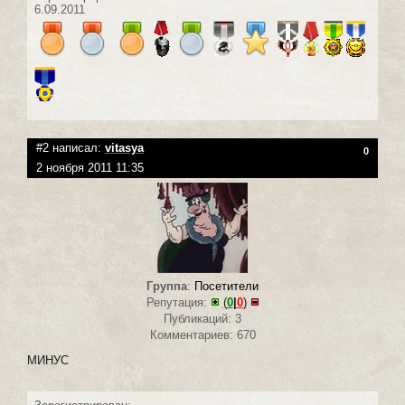
6.09.2011
#2 написал:
vitasya
0
2 ноября 2011 11:35
Группа
:
Посетители
Репутация:
(
0
|
0
)
Публикаций: 3
Комментариев: 670
МИНУС