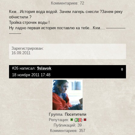
Комментариев: 72
Кхм...История вода водой. Зачем лагерь снесли ?Зачем реку
обчистили ?
Тройка строчек воды !
Ну ладно первая история поставлю ка тебе...Кхм.... ----------------
----------
Зарегистрирован:
16.09.2011
#26 написал:
9slavok
0
18 ноября 2011 17:48
Группа
:
Посетители
Репутация:
(
3
|
0
)
Публикаций: 39
Комментариев: 357