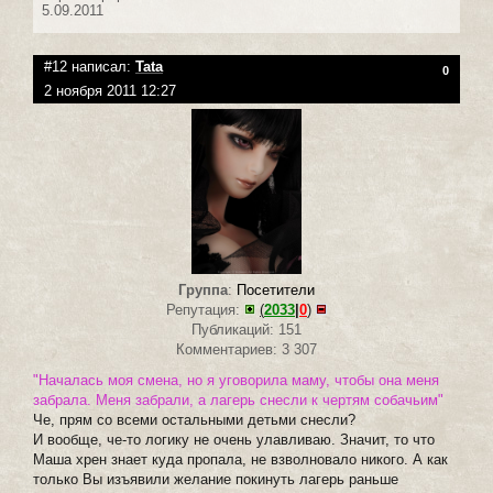
5.09.2011
#12 написал:
Tata
0
2 ноября 2011 12:27
Группа
:
Посетители
Репутация:
(
2033
|
0
)
Публикаций: 151
Комментариев: 3 307
"Началась моя смена, но я уговорила маму, чтобы она меня
забрала. Меня забрали, а лагерь снесли к чертям собачьим"
Че, прям со всеми остальными детьми снесли?
И вообще, че-то логику не очень улавливаю. Значит, то что
Маша хрен знает куда пропала, не взволновало никого. А как
только Вы изъявили желание покинуть лагерь раньше