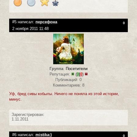
#5 написал:
персефона
0
2 ноября 2011 11:48
Группа
:
Посетители
Репутация:
(
0
|
0
)
Публикаций: 0
Комментариев: 8
Уф, бред сивы кобылы. Ничего не поняла из этой истории,
минус.
Зарегистрирован:
1.11.2011
#6 написал:
mistika:)
0