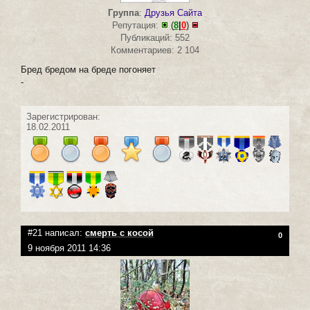
Группа
:
Друзья Сайта
Репутация:
(
8
|
0
)
Публикаций: 552
Комментариев: 2 104
Бред бредом на бреде погоняет
-
Зарегистрирован:
18.02.2011
#21 написал:
смерть с косой
0
9 ноября 2011 14:36