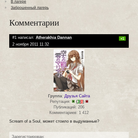
В лагере
Заброшенный лагерь
Комментарии
#1 написал:
Atherakhia Dannan
+1
2 ноября 2011 11:32
Группа
:
Друзья Сайта
Репутация:
(
3
|
0
)
Публикаций: 206
Комментариев: 1 412
Scream of a Soul, может стоило в выдуманные?
Зарегистрирован: