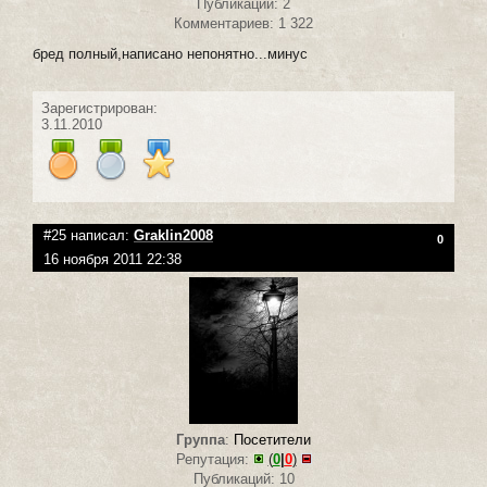
Публикаций: 2
Комментариев: 1 322
бред полный,написано непонятно...минус
Зарегистрирован:
3.11.2010
#25 написал:
Graklin2008
0
16 ноября 2011 22:38
Группа
:
Посетители
Репутация:
(
0
|
0
)
Публикаций: 10