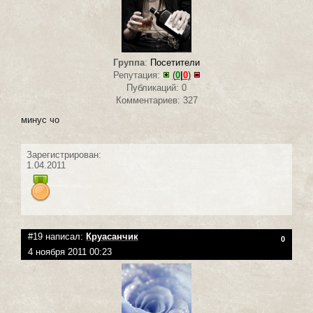
Группа
:
Посетители
Репутация:
(
0
|
0
)
Публикаций: 0
Комментариев: 327
минус чо
Зарегистрирован:
1.04.2011
#19 написал:
Круасанчик
0
4 ноября 2011 00:23