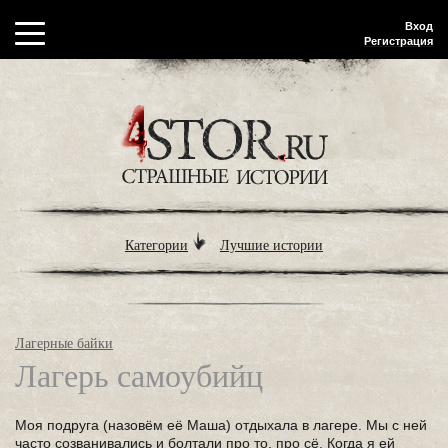
Вход
Регистрация
Категории
Лучшие истории
Лагерные байки
Лагерь самоубийц
Моя подруга (назовём её Маша) отдыхала в лагере. Мы с ней
часто созванивались и болтали про то, про сё. Когда я ей