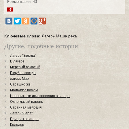
Комментарии: 43
-5
Ключевые слова:
Лагерь
Маша
река
Другие, подобные истории:
Лагерь "Звезда"
В лагере
Мертвый вожатый
Голубая звезда
лагерь Мир
Страшно же!
Мальчик с ножом
Непонятные исчезновения в лагере
Одноглазый парень
Странная мелодия
Лагерь "Заря"
Призрак в лагере
Колодец