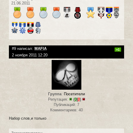
21.06.2011
#9 написал:
MAFIA
+1
2 ноября 2011 12:20
Группа
:
Посетители
Репутация:
(
0
|
0
)
Публикаций: 7
Комментариев: 40
Набор слов,и только