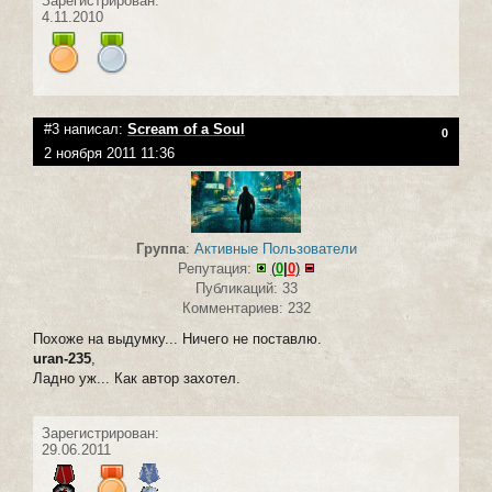
Зарегистрирован:
4.11.2010
#3 написал:
Scream of a Soul
0
2 ноября 2011 11:36
Группа
:
Активные Пользователи
Репутация:
(
0
|
0
)
Публикаций: 33
Комментариев: 232
Похоже на выдумку... Ничего не поставлю.
uran-235
,
Ладно уж... Как автор захотел.
Зарегистрирован:
29.06.2011