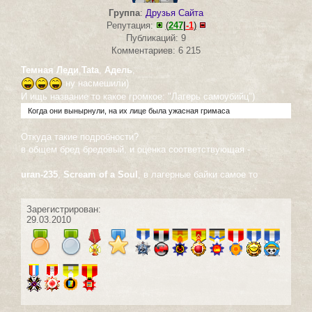
Группа
:
Друзья Сайта
Репутация:
(
247
|
-1
)
Публикаций: 9
Комментариев: 6 215
Темная Леди
,
Tata
,
Адель
,
ну насмешили)
И ищь название то какое громкое: "Лагерь самоубийц")
Когда они вынырнули, на их лице была ужасная гримаса
Откуда такие подробности?
в общем бред бредовый, и оценка соответствующая -
uran-235
,
Scream of a Soul
, в лагерные байки самое то
Зарегистрирован:
29.03.2010