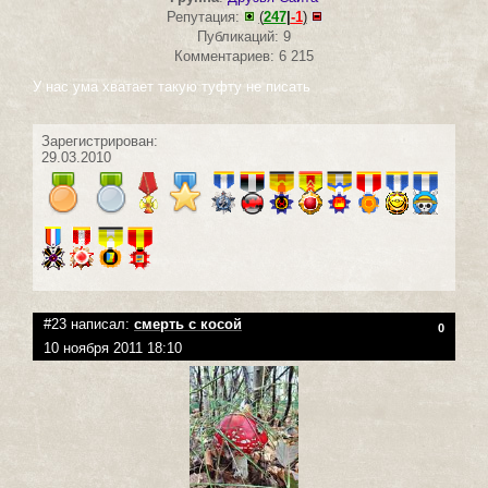
Репутация:
(
247
|
-1
)
Публикаций: 9
Комментариев: 6 215
У нас ума хватает такую туфту не писать
Зарегистрирован:
29.03.2010
#23 написал:
смерть с косой
0
10 ноября 2011 18:10