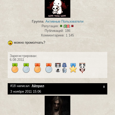
Группа
:
Активные Пользователи
Репутация:
(
0
|
0
)
Публикаций: 186
Комментариев: 1 145
можно промолчать?
Зарегистрирован:
6.08.2011
#18 написал:
Айприл
0
3 ноября 2011 15:06