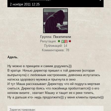
2 ноября 2011 12:25
Группа
:
Посетители
Репутация:
(
1
|
0
)
Публикаций: 14
Комментариев: 78
Адель
,
Ну можно в принципе и самим додумать)))
В кратце: Ночью директор пришел к той девочке (которая
выпрыгнула) с любовным настроением, девчонка испугалась
натиска здорового мужика и прыгнула в окно .
И тут Маша рассказывает Директору что ей подруга мертвая
сниться, Директор боясь что покойница проболтается)) о его
ночном визите , хватает Машку и тащит ее к реке топить,
Ну а дальше кто- нидь продолжите))) у меня клиенты пришли)))
Зарегистрирован: