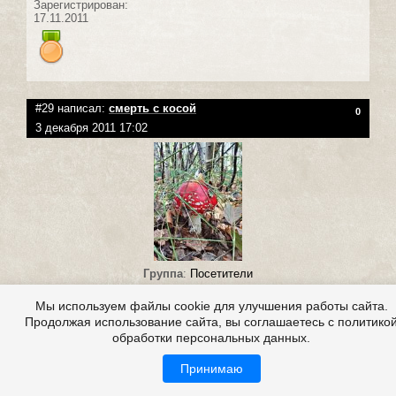
Зарегистрирован:
17.11.2011
#29 написал:
смерть с косой
0
3 декабря 2011 17:02
Группа
:
Посетители
Репутация:
(
0
|
0
)
Публикаций: 6
Мы используем файлы cookie для улучшения работы сайта.
Комментариев: 58
Продолжая использование сайта, вы соглашаетесь с политико
обработки персональных данных.
не ставьте ни чё е
Принимаю
Зарегистрирован: