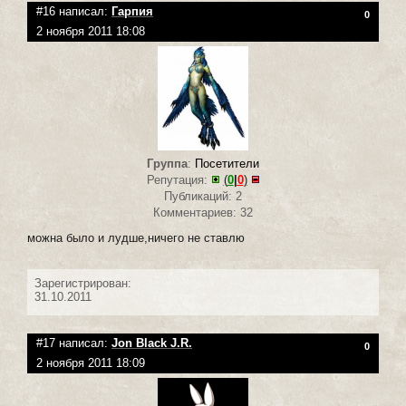
#16 написал:
Гарпия
0
2 ноября 2011 18:08
Группа
:
Посетители
Репутация:
(
0
|
0
)
Публикаций: 2
Комментариев: 32
можна было и лудше,ничего не ставлю
Зарегистрирован:
31.10.2011
#17 написал:
Jon Black J.R.
0
2 ноября 2011 18:09