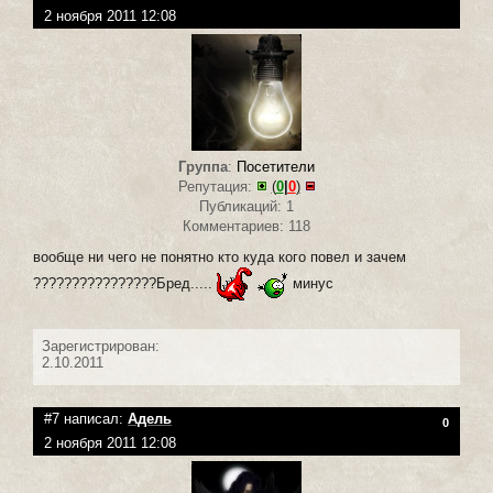
2 ноября 2011 12:08
Группа
:
Посетители
Репутация:
(
0
|
0
)
Публикаций: 1
Комментариев: 118
вообще ни чего не понятно кто куда кого повел и зачем
????????????????Бред.....
минус
Зарегистрирован:
2.10.2011
#7 написал:
Адель
0
2 ноября 2011 12:08