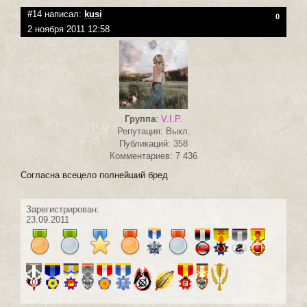
#14 написал:
kusi
0
2 ноября 2011 12:58
Группа
:
V.I.P.
Репутация: Выкл.
Публикаций: 358
Комментариев: 7 436
Согласна всецело полнейший бред
Зарегистрирован:
23.09.2011