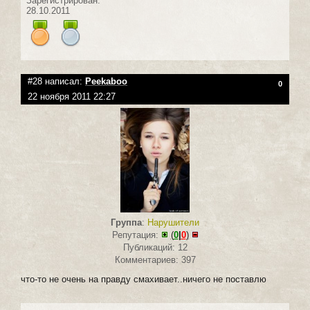
Зарегистрирован:
28.10.2011
#28 написал:
Peekaboo
0
22 ноября 2011 22:27
Группа
:
Нарушители
Репутация:
(
0
|
0
)
Публикаций: 12
Комментариев: 397
что-то не очень на правду смахивает..ничего не поставлю