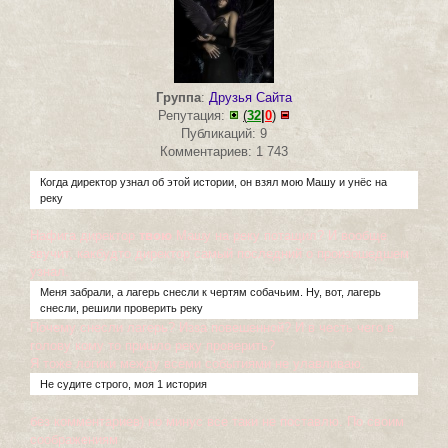
Группа
:
Друзья Сайта
Репутация:
(
32
|
0
)
Публикаций: 9
Комментариев: 1 743
Когда директор узнал об этой истории, он взял мою Машу и унёс на
реку
Нафига директор
твою
Машу на реку потащил? И вообще
звучит, какбудто директор самый последний о произошедшем
узнал.
Меня забрали, а лагерь снесли к чертям собачьим. Ну, вот, лагерь
снесли, решили проверить реку
Почему снесли лагерь? Изза повешенной? И в честь чего в
голову кому то пришло реку проверить?
Я тоже логики между всеми событиями не улавливаю.
Не судите строго, моя 1 история
без комментариев) но минус все таки не поставлю. По своим
соображениям