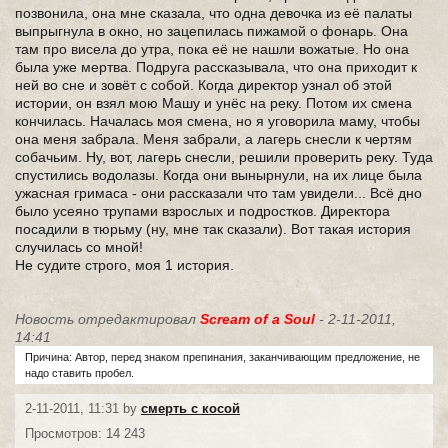
позвонила, она мне сказала, что одна девочка из её палаты
выпрыгнула в окно, но зацепилась пижамой о фонарь. Она
там про висела до утра, пока её не нашли вожатые. Но она
была уже мертва. Подруга рассказывала, что она приходит к
ней во сне и зовёт с собой. Когда директор узнал об этой
истории, он взял мою Машу и унёс на реку. Потом их смена
кончилась. Началась моя смена, но я уговорила маму, чтобы
она меня забрала. Меня забрали, а лагерь снесли к чертям
собачьим. Ну, вот, лагерь снесли, решили проверить реку. Туда
спустились водолазы. Когда они вынырнули, на их лице была
ужасная гримаса - они рассказали что там увидели... Всё дно
было усеяно трупами взрослых и подростков. Директора
посадили в тюрьму (ну, мне так сказали). Вот такая история
случилась со мной!
Не судите строго, моя 1 история.
Новость отредактировал
Scream of a Soul
- 2-11-2011,
14:41
Причина: Автор, перед знаком препинания, заканчивающим предложение, не
надо ставить пробел.
2-11-2011, 11:31 by
смерть с косой
Просмотров: 14 243