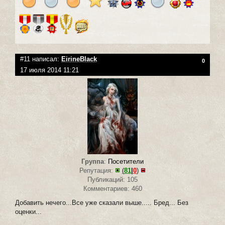
#11 написал:
EirineBlack
0
17 июля 2014 11:21
Группа
:
Посетители
Репутация:
(
81
|
0
)
Публикаций: 105
Комментариев: 460
Добавить нечего...Все уже сказали выше..... Бред... Без
оценки...