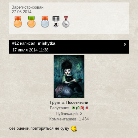
Зарегистрирован:
27.06.2014
#12 написал:
mishytka
0
17 июля 2014 11:38
Группа
:
Посетители
Репутация:
(
0
|
0
)
Публикаций: 2
Комментариев: 1 434
без оценки,повторяться не буду