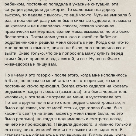
ребенком, постоянно попадала в ужасные ситуации, эти
ситуации доходили до смерти. То маленькая на дорогу
выскочу, то падала с высоты, то ещё что-то. Чуть не умирала 6
раз, в последний раз у меня были сильные судороги, я лежала
на кровати и не шевелилась совсем, лежала холодная,
практически как мёртвая, врачей мама вызывала, но это было
бесполезно. Потом мама услышала о какой-то бабке от
родственников и решила меня свозить к ней. Когда она что-то
мне делала в комнате, никого не было, она попросила всех
выйти. Знаю только, что она попросила маму купить перед
этим яйца и принести воды святой, и все. Ну вот сейчас я
жива-здорова и пишу вам.
Но к чему я это говорю - после этого, когда мне исполнилось
5-6 лет, по ночам со мной стало что-то твориться, ко мне
постоянно кто-то приходил. Всегда кто-то садился на кровать
рядышком, когда я лежала (засыпала), это была черная тень
человека, и эта тень смотрела на меня, я чувствовала это.
Потом в другие ночи кто-то стоял рядом с моей кроватью, и
было ещё такое, что от моей стенки, где голова была, был
какой-то свет (я не знаю, может, у меня глюки были, но это
было реально), но когда я поднималась и смотрела назад,
ничего не происходило. Я видела домового, и именно только я
его вижу, никто из моей семьи не слышит и не видит его. Я
старалась не обращать на это внимания. В один день, когда