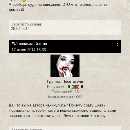
А вообще, судя по описанию, ЭТО что то злое, явно не
домовой.
Зарегистрирован:
28.04.2014
#14 написал:
Salina
0
17 июля 2014 13:33
Группа
:
Посетители
Репутация:
(
0
|
0
)
Публикаций: 26
Комментариев: 693
Да что вы на автора накинулись? Почему сразу шиза?
Нормальная история, хоть и немно скомкано вышло. С вами
посоветоваться хотели, а вы...Лично от меня + автору.