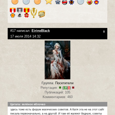
#17 написал:
EirineBlack
0
17 июля 2014 14:32
Группа
:
Посетители
Репутация:
(
81
|
0
)
Публикаций: 105
Комментариев: 460
Цитата: зелёное яблочко
здесь тоже есть форум магических советов. А Катя эта не на этот сайт
писала первоначально, а на другой. И там её жалеют бедную, советы