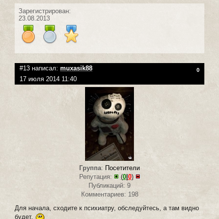
Зарегистрирован:
23.08.2013
#13 написал:
muxasik88
0
17 июля 2014 11:40
Группа
:
Посетители
Репутация:
(
0
|
0
)
Публикаций: 9
Комментариев: 198
Для начала, сходите к психиатру, обследуйтесь, а там видно
будет.