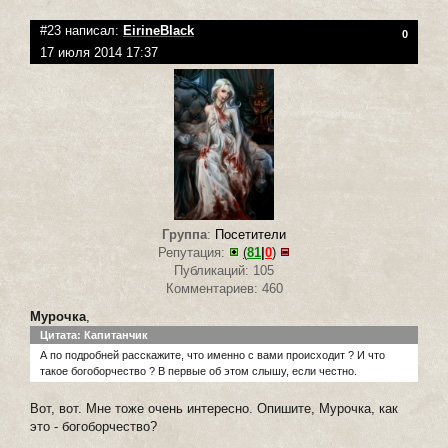
#23 написал:
EirineBlack
0
17 июля 2014 17:37
Группа
:
Посетители
Репутация:
(
81
|
0
)
Публикаций: 105
Комментариев: 460
Мурочка
,
Цитата: Капитанчик
А по подробней расскажите, что именно с вами происходит ? И что
такое богоборчество ? В первые об этом слышу, если честно.
Вот, вот. Мне тоже очень интересно. Опишите, Мурочка, как
это - богоборчество?