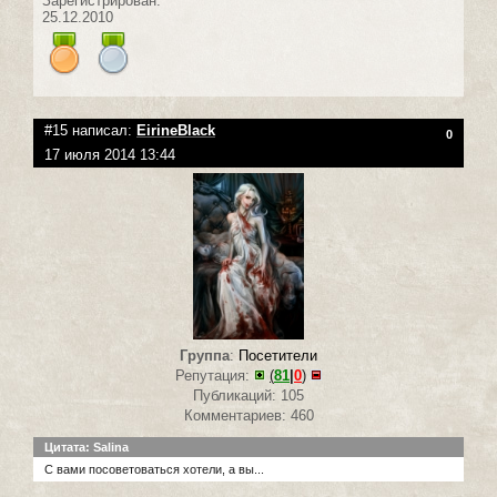
Зарегистрирован:
25.12.2010
#15 написал:
EirineBlack
0
17 июля 2014 13:44
Группа
:
Посетители
Репутация:
(
81
|
0
)
Публикаций: 105
Комментариев: 460
Цитата: Salina
С вами посоветоваться хотели, а вы...