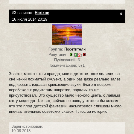
#3 написал:
Horizon
0
16 июля 2014 20:29
Группа
:
Посетители
Репутация:
(
1
|
0
)
Публикаций: 6
Комментариев: 571
Знаете, может это и правда, мне в детстве тоже являлся во
сне некий лохматый субъект, а один раз даже реально залез
под кровать издавая хрюкающие звуки, благо я вовремя
перебежал к родителям напротив, паралич то же
присутствовал. Это существо было черного цвета, с лапами
как у медведя. Так вот, сейчас по поводу этого я бы сказал
что это плод детской фантазии, насмотрелся слишком много
впечатлительных советских сказок. Плюс за историю
Зарегистрирован:
19.06.2013