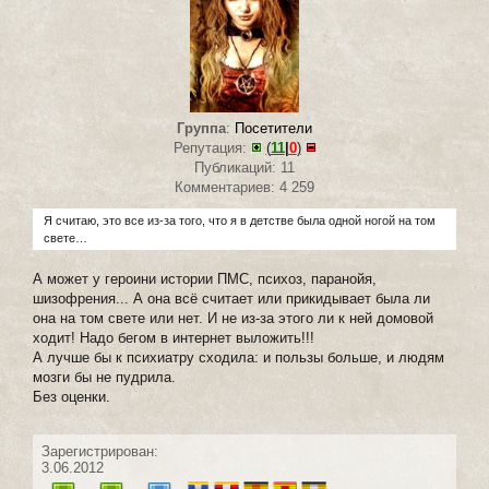
Группа
:
Посетители
Репутация:
(
11
|
0
)
Публикаций: 11
Комментариев: 4 259
Я считаю, это все из-за того, что я в детстве была одной ногой на том
свете…
А может у героини истории ПМС, психоз, паранойя,
шизофрения... А она всё считает или прикидывает была ли
она на том свете или нет. И не из-за этого ли к ней домовой
ходит! Надо бегом в интернет выложить!!!
А лучше бы к психиатру сходила: и пользы больше, и людям
мозги бы не пудрила.
Без оценки.
Зарегистрирован:
3.06.2012