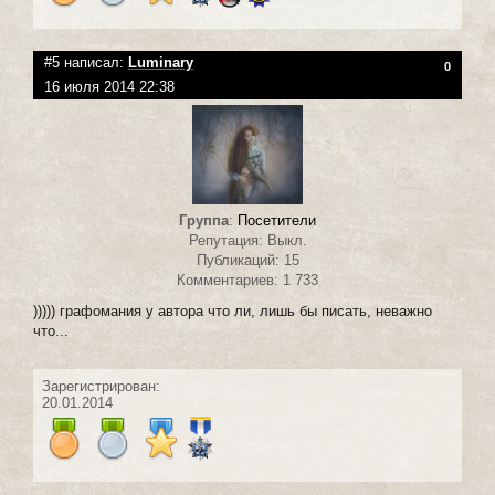
#5 написал:
Luminary
0
16 июля 2014 22:38
Группа
:
Посетители
Репутация: Выкл.
Публикаций: 15
Комментариев: 1 733
))))) графомания у автора что ли, лишь бы писать, неважно
что...
Зарегистрирован:
20.01.2014