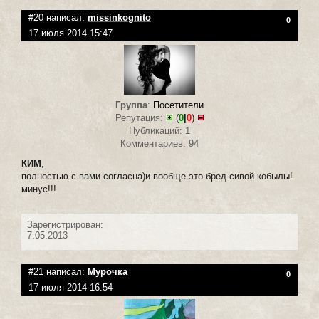
#20 написал:
missinkognito
0
17 июля 2014 15:47
Группа
:
Посетители
Репутация:
(
0
|
0
)
Публикаций: 1
Комментариев: 94
КИМ
,
полностью с вами согласна)и вообще это бред сивой кобылы!
минус!!!
Зарегистрирован:
7.05.2013
#21 написал:
Мурочка
0
17 июля 2014 16:54