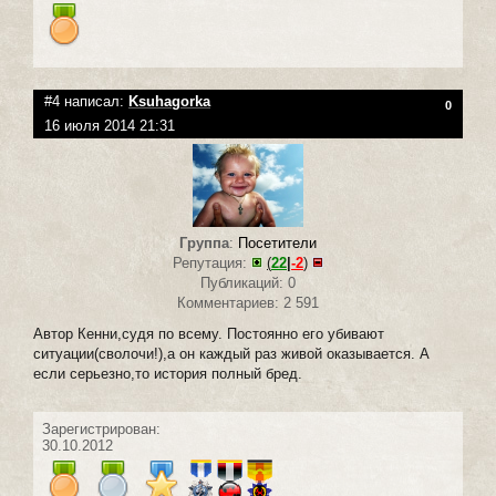
#4 написал:
Ksuhagorka
0
16 июля 2014 21:31
Группа
:
Посетители
Репутация:
(
22
|
-2
)
Публикаций: 0
Комментариев: 2 591
Автор Кенни,судя по всему. Постоянно его убивают
ситуации(сволочи!),а он каждый раз живой оказывается. А
если серьезно,то история полный бред.
Зарегистрирован:
30.10.2012