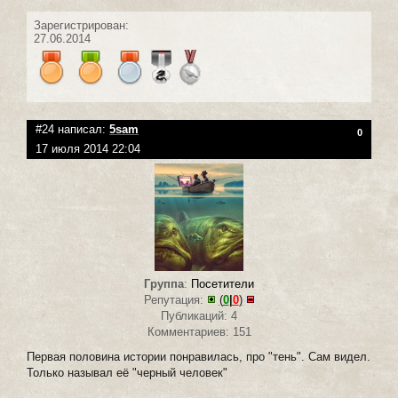
Зарегистрирован:
27.06.2014
#24 написал:
5sam
0
17 июля 2014 22:04
Группа
:
Посетители
Репутация:
(
0
|
0
)
Публикаций: 4
Комментариев: 151
Первая половина истории понравилась, про "тень". Сам видел.
Только называл её "черный человек"