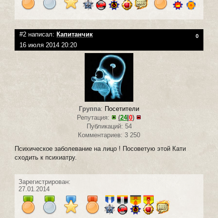
#2 написал:
Капитанчик
0
16 июля 2014 20:20
Группа
:
Посетители
Репутация:
(
24
|
0
)
Публикаций: 54
Комментариев: 3 250
Психическое заболевание на лицо ! Посоветую этой Кати
сходить к психиатру.
Зарегистрирован:
27.01.2014