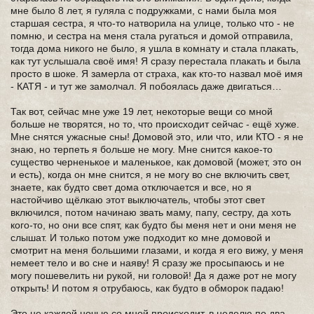
мне было 8 лет, я гуляла с подружками, с нами была моя
старшая сестра, я что-то натворила на улице, только что - не
помню, и сестра на меня стала ругаться и домой отправила,
тогда дома никого не было, я ушла в комнату и стала плакать,
как тут услышала своё имя! Я сразу перестала плакать и была
просто в шоке. Я замерла от страха, как кто-то назвал моё имя
- КАТЯ - и тут же замолчал. Я побоялась даже двигаться…
Так вот, сейчас мне уже 19 лет, некоторые вещи со мной
больше не творятся, но то, что происходит сейчас - ещё хуже.
Мне снятся ужасные сны! Домовой это, или что, или КТО - я не
знаю, но терпеть я больше не могу. Мне снится какое-то
существо черненькое и маленькое, как домовой (может, это он
и есть), когда он мне снится, я не могу во сне включить свет,
знаете, как будто свет дома отключается и все, но я
настойчиво щёлкаю этот выключатель, чтобы этот свет
включился, потом начинаю звать маму, папу, сестру, да хоть
кого-то, но они все спят, как будто бы меня нет и они меня не
слышат. И только потом уже подходит ко мне домовой и
смотрит на меня большими глазами, и когда я его вижу, у меня
немеет тело и во сне и наяву! Я сразу же просыпаюсь и не
могу пошевелить ни рукой, ни головой! Да я даже рот не могу
открыть! И потом я отрубаюсь, как будто в обморок падаю!
Это не каждой ночью со мной происходит, в неделю по два