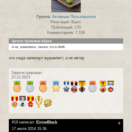
Группа
:
Активные Пользователи
Репутация: Выкл.
Публикаций: 170
Комментариев: 7 159
Цитата: Кровавая Айрин
А не, извиняюсь, пихать это в ИиЖ..
это сюда запихнул журналист, а не автор.
Зарегистрирован:
23.12.2013
#19 написал:
EirineBlack
0
17 июля 2014 15:36