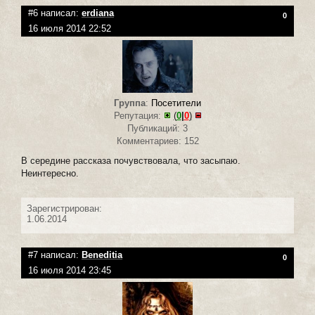
#6 написал:
erdiana
0
16 июля 2014 22:52
Группа
:
Посетители
Репутация:
(
0
|
0
)
Публикаций: 3
Комментариев: 152
В середине рассказа почувствовала, что засыпаю.
Неинтересно.
Зарегистрирован:
1.06.2014
#7 написал:
Beneditia
0
16 июля 2014 23:45