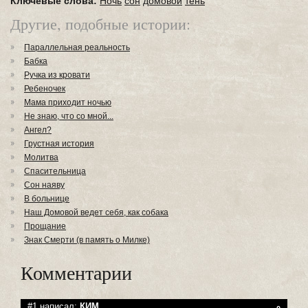
Ключевые слова:
Ночь
сон
домовой
тень
Другие, подобные истории:
Параллельная реальность
Бабка
Ручка из кровати
Ребеночек
Мама приходит ночью
Не знаю, что со мной...
Ангел?
Грустная история
Молитва
Спасительница
Сон наяву
В больнице
Наш Домовой ведет себя, как собака
Прощание
Знак Смерти (в память о Милке)
Комментарии
#1 написал:
КИМ