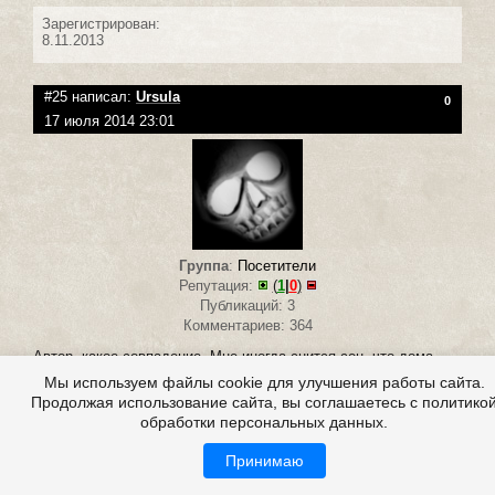
Зарегистрирован:
8.11.2013
#25 написал:
Ursula
0
17 июля 2014 23:01
Группа
:
Посетители
Репутация:
(
1
|
0
)
Публикаций: 3
Комментариев: 364
Автор, какое совпадение. Мне иногда снится сон, что дома
происходит что-то странное, непонятное...дома темно ( ночь) .
Мы используем файлы cookie для улучшения работы сайта.
Я пытаюсь включить свет, но тщетно щелкаю выключателями
Продолжая использование сайта, вы соглашаетесь с политико
- свет не включается и по прежнему темно.
обработки персональных данных.
Что это может быть? Может страх темноты?
Принимаю
Зарегистрирован: