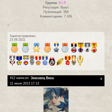
Группа
:
V.I.P.
Репутация: Выкл.
Публикаций: 358
Комментариев: 7 436
_
Зарегистрирован:
23.09.2011
#12 написал:
Зимовец Вика
0
11 июня 2013 17:13