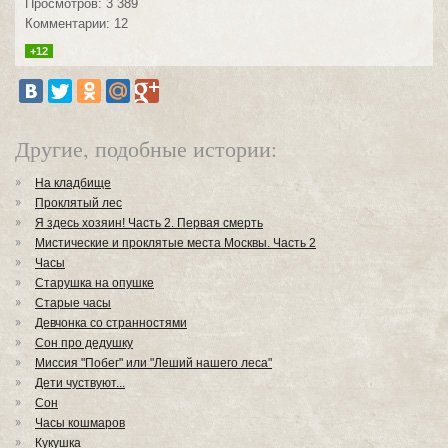
Просмотров: 3 389
Комментарии: 12
+12
Другие, подобные истории:
На кладбище
Проклятый лес
Я здесь хозяин! Часть 2. Первая смерть
Мистические и проклятые места Москвы. Часть 2
Часы
Старушка на опушке
Старые часы
Девчонка со странностями
Сон про дедушку
Миссия "Побег" или "Леший нашего леса"
Дети чуствуют...
Сон
Часы кошмаров
Кукушка