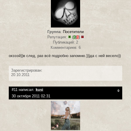
Группа
:
Посетители
Репутация:
(
0
|
0
)
Публикаций: 2
Комментариев: 6
окэээй))в след, раз всё подробно запомню.)))да с ней весело))
Зарегистрирован:
20.10.2011
#11 написал:
kusi
0
30 октября 2011 02:31