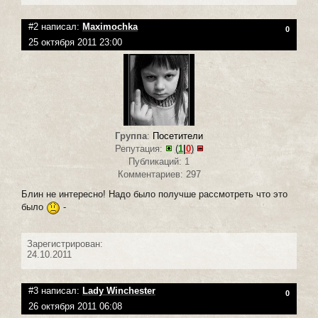
#2 написал:
Maximochka
0
25 октября 2011 23:00
Группа
:
Посетители
Репутация:
(
1
|
0
)
Публикаций: 1
Комментариев: 297
Блин не интересно! Надо было получше рассмотреть что это
было
-
Зарегистрирован:
24.10.2011
#3 написал:
Lady Winchester
0
26 октября 2011 06:08