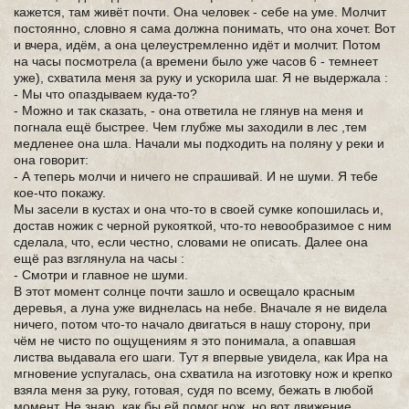
кажется, там живёт почти. Она человек - себе на уме. Молчит
постоянно, словно я сама должна понимать, что она хочет. Вот
и вчера, идём, а она целеустремленно идёт и молчит. Потом
на часы посмотрела (а времени было уже часов 6 - темнеет
уже), схватила меня за руку и ускорила шаг. Я не выдержала :
- Мы что опаздываем куда-то?
- Можно и так сказать, - она ответила не глянув на меня и
погнала ещё быстрее. Чем глубже мы заходили в лес ,тем
медленее она шла. Начали мы подходить на поляну у реки и
она говорит:
- А теперь молчи и ничего не спрашивай. И не шуми. Я тебе
кое-что покажу.
Мы засели в кустах и она что-то в своей сумке копошилась и,
достав ножик с черной рукояткой, что-то невообразимое с ним
сделала, что, если честно, словами не описать. Далее она
ещё раз взглянула на часы :
- Смотри и главное не шуми.
В этот момент солнце почти зашло и освещало красным
деревья, а луна уже виднелась на небе. Вначале я не видела
ничего, потом что-то начало двигаться в нашу сторону, при
чём не чисто по ощущениям я это понимала, а опавшая
листва выдавала его шаги. Тут я впервые увидела, как Ира на
мгновение успугалась, она схватила на изготовку нож и крепко
взяла меня за руку, готовая, судя по всему, бежать в любой
момент. Не знаю, как бы ей помог нож, но вот движение