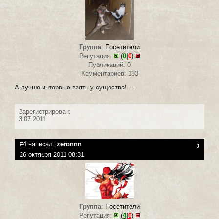
Группа
:
Посетители
Репутация:
(
0
|
0
)
Публикаций: 0
Комментариев: 133
А лучше интервью взять у существа! ...
Зарегистрирован:
3.07.2011
#4 написал:
zeronnn
0
26 октября 2011 08:31
Группа
:
Посетители
Репутация:
(
4
|
0
)