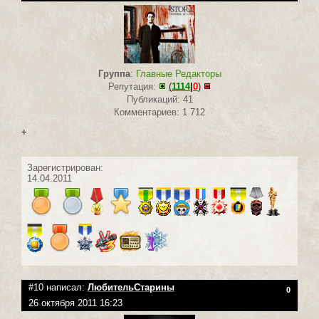
Группа
:
Главные Редакторы
Репутация:
(
1114
|
0
)
Публикаций: 41
Комментариев: 1 712
+
Зарегистрирован:
14.04.2011
#10 написал:
ЛюбительСтарины
0
26 октября 2011 16:23