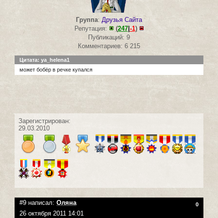
Группа
:
Друзья Сайта
Репутация:
(
247
|
-1
)
Публикаций: 9
Комментариев: 6 215
Цитата: ya_helena1
может бобёр в речке купался
Зарегистрирован:
29.03.2010
#9 написал:
Оляна
0
26 октября 2011 14:01