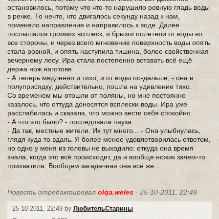
остановилось, потому что что-то нарушило ровную гладь воды
в речке. То нечто, что двигалось секунду назад к нам,
поменяло направление и направилось к воде. Далее
послышался громких всплеск, и брызги полетели от воды во
все стороны, и через всего мгновение поверхность воды опять
стала ровной, и опять наступила тишина, более свойственная
вечернему лесу. Ира стала постепенно вставать всё ещё
держа нож наготове:
- А теперь медленно и тихо, и от воды по-дальше, - она в
полуприсядку, действительно, пошла на удивление тихо.
Со временем мы отошли от поляны, но мне постоянно
казалось, что оттуда доносятся всплески воды. Ира уже
расслабилась и сказала, что можно вести себя спокойно.
- А что это было? - последовала пауза.
- Да так, местные жители. Их тут много... - Она улыбнулась,
глядя куда то вдаль. Я более менее удовлетворилась ответом,
но одно у меня из головы не выходило: откуда она время
знала, когда это всё происходит, да и вообще ножик зачем-то
прихватила. Вообщем загадачная она всё же...
Новость отредактировал
olqa.weles
- 25-10-2011, 22:49
25-10-2011, 22:49 by
ЛюбительСтарины