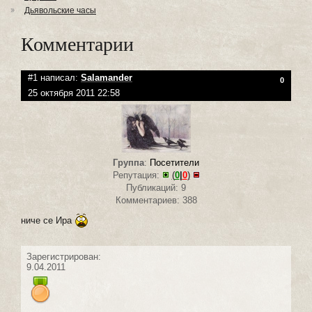
Дьявольские часы
Комментарии
#1 написал:
Salamander
0
25 октября 2011 22:58
Группа
:
Посетители
Репутация:
(
0
|
0
)
Публикаций: 9
Комментариев: 388
ниче се Ира
Зарегистрирован:
9.04.2011