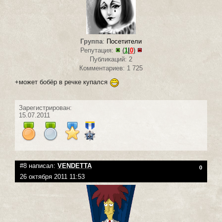
Группа
:
Посетители
Репутация:
(
1
|
0
)
Публикаций: 2
Комментариев: 1 725
+может бобёр в речке купался
Зарегистрирован:
15.07.2011
#8 написал:
VENDETTA
0
26 октября 2011 11:53