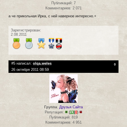
Публикаций: 7
Комментариев: 2 071
а че прикольная Ирка, с ней наверное интересно.+
Зарегистрирован:
2.08.2011
#5 написал:
olqa.weles
0
26 октября 2011 08:59
Группа
:
Друзья Сайта
Репутация:
(
13
|
0
)
Публикаций: 819
Комментариев: 4 951