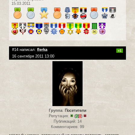
15.03.2011
#14 написал:
flerka
+1
16 сентября 2011 13:00
Группа
:
Посетители
Репутация:
(
0
|
0
)
Публикаций: 14
Комментариев: 99