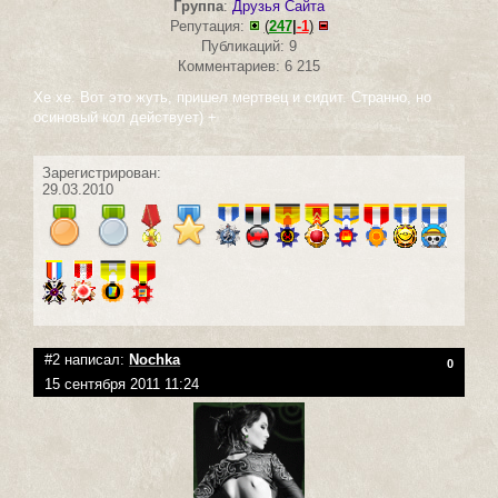
Группа
:
Друзья Сайта
Репутация:
(
247
|
-1
)
Публикаций: 9
Комментариев: 6 215
Хе хе. Вот это жуть, пришел мертвец и сидит. Странно, но
осиновый кол действует) +
Зарегистрирован:
29.03.2010
#2 написал:
Nochka
0
15 сентября 2011 11:24