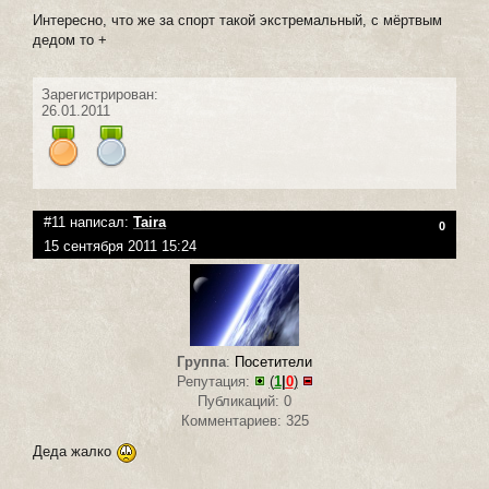
Интересно, что же за спорт такой экстремальный, с мёртвым
дедом то +
Зарегистрирован:
26.01.2011
#11 написал:
Taira
0
15 сентября 2011 15:24
Группа
:
Посетители
Репутация:
(
1
|
0
)
Публикаций: 0
Комментариев: 325
Деда жалко