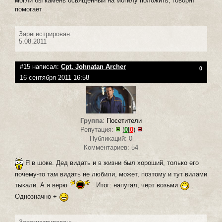
могли бы камень освященный на могилу положить, говорят
помогает
Зарегистрирован:
5.08.2011
#15 написал:
Cpt. Johnatan Archer
0
16 сентября 2011 16:58
Группа
:
Посетители
Репутация:
(
0
|
0
)
Публикаций: 0
Комментариев: 54
Я в шоке. Дед видать и в жизни был хороший, только его
почему-то там видать не любили, может, поэтому и тут вилами
тыкали. А я верю
. Итог: напугал, черт возьми
.
Однозначно +