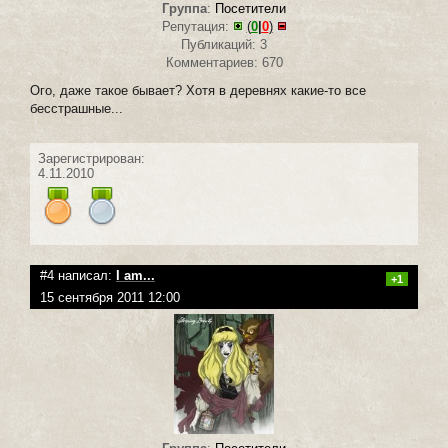
Группа
:
Посетители
Репутация:
(
0
|
0
)
Публикаций: 3
Комментариев: 670
Ого, даже такое бывает? Хотя в деревнях какие-то все
бесстрашные...
Зарегистрирован:
4.11.2010
#4 написал:
I am...
+1
15 сентября 2011 12:00