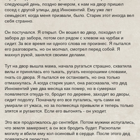
следующий день, поздно вечером, к нам на двор пришел
сосед с другой улицы, дед Иннокентий. Ему уже лет
семьдесят, когда меня призвали, было. Старик этот иногда вел
себя странно.
Он постучался. Я открыл. Он вошел во двор, походил от
забора до забора, потом сел рядом с хлевом на чурбак и
сидит. За все время ни одного слова не произнес. Я пытался
его разговорить, но он молчал, смотрел перед собой. Я
махнул рукой, занялся своими делами.
Тут на двор вышла мама, начала ругаться страшно, схватила
вилы и принялась его тыкать, ругать нехорошими словами,
гнать со двора. Я пытался ее остановить, но она только
отмахнулась. А когда старик ушел, она рассказала, что дед
Иннокентий уже два месяца как помер, но в сумерках
появляется откуда-то, бродит по деревне, заходит во дворы,
сидит подолгу. Поначалу его все пугались, чуть сами не
умирали от ужаса, но за полмесяца привыкли и теперь только
злятся и ругаются. Если его выгонять - он уходит.
Это все продолжалось до сентября. Потом мужики испугались,
что земля замерзнет, а он все бродить будет. Раскопали
могилу и вбили ему кол осиновый в сердце. После этого дед
появляться перестал.