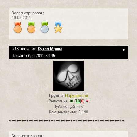
Зарегистрирован:
19.03.2011
#13 написал:
Кукла Мрака
0
15 сентября 2011 23:46
Группа
:
Нарушители
Репутация:
(
10
|
0
)
Публикаций: 607
Комментариев: 6 140
+++++++++++++++++++++++++++++++++++++++++++++++
Зарегистрирован: