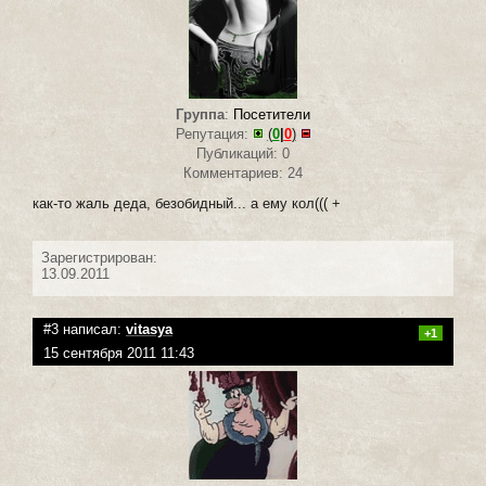
Группа
:
Посетители
Репутация:
(
0
|
0
)
Публикаций: 0
Комментариев: 24
как-то жаль деда, безобидный... а ему кол((( +
Зарегистрирован:
13.09.2011
#3 написал:
vitasya
+1
15 сентября 2011 11:43