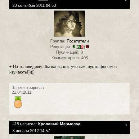
20 сентября 2011 04:50
Группа
:
Посетители
Репутация:
(
2
|
0
)
Публикаций: 8
Комментариев: 408
+ На телевидение бы написали, учёным, пусть феномен
изучають!)))))
Зарегистрирован:
21.04.2011
#18 написал:
Кровавый Мармелад
0
8 января 2012 14:57