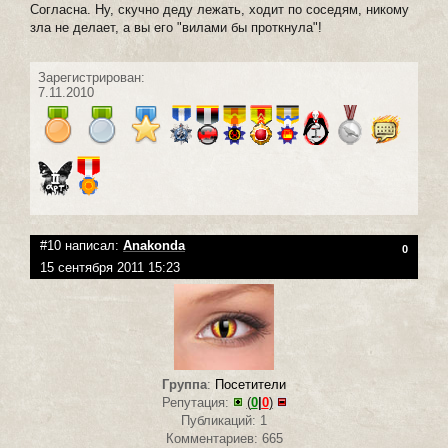
Согласна. Ну, скучно деду лежать, ходит по соседям, никому
зла не делает, а вы его "вилами бы проткнула"!
Зарегистрирован:
7.11.2010
#10 написал:
Anakonda
0
15 сентября 2011 15:23
Группа
:
Посетители
Репутация:
(
0
|
0
)
Публикаций: 1
Комментариев: 665