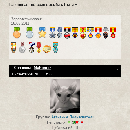
Напоминает истории о зомби с Гаити +
Зарегистрирован:
18.05.2011
#8 написал:
Muhomor
0
15 сентября 2011 13:22
Группа
:
Активные Пользователи
Репутация:
(
0
|
0
)
Публикаций: 31