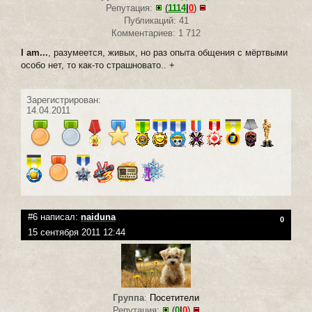
Репутация:
(
1114
|
0
)
Публикаций: 41
Комментариев: 1 712
I am...
, разумеется, живых, но раз опыта общения с мёртвыми
особо нет, то как-то страшновато.. +
Зарегистрирован:
14.04.2011
#6 написал:
naiduna
0
15 сентября 2011 12:44
Группа
:
Посетители
Репутация:
(
0
|
0
)