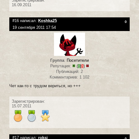
Зарегистрирован:
16.09.2011
#16 написал:
Koshka25
0
19 сентября 2011 17:54
Группа
:
Посетители
Репутация:
(
0
|
0
)
Публикаций: 2
Комментариев: 1 102
Чет как-то с трудом вериться, но +++
Зарегистрирован:
15.07.2011
#17 написал:
roksi
0