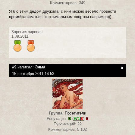
Комментариев: 349
Я б с этим дедом дружила! с ним можно весело провести
время!заниматься экстримальным спортом например)))
Зарегистрирован:
1.09.2011
#9 написал:
Энма
0
15 сентября 2011 14:53
Группа
:
Посетители
Репутация:
(
971
|
0
)
Публикаций: 22
Комментариев: 5 102