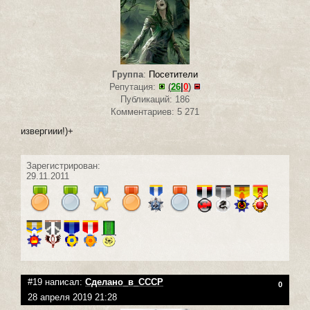
Группа
:
Посетители
Репутация:
(
26
|
0
)
Публикаций: 186
Комментариев: 5 271
извергиии!)+
Зарегистрирован:
29.11.2011
#19 написал:
Сделано_в_СССР
0
28 апреля 2019 21:28