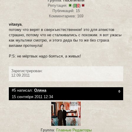
Группа
:
Посетители
Репутация:
(
0
|
0
)
Публикаций: 15
Комментариев: 169
vitasya
,
потому что верят в сверхъестественное! это для атеистов
страшно, потому что не сталкивались с похожим. я вот ужасы
как мультики смотрю, и этого деда бы то же без страха
вилами проткнула!
P.S: не мёртвых надо бояться, а живых!
Зарегистрирован:
12.09.2011
#5 написал:
Оляна
0
15 сентября 2011 12:34
Группа
:
Главные Редакторы