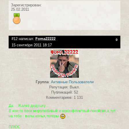
Зарегистрирован:
25.02.2011
#12 написал:
Foma22222
0
15 сентября 2011 18:17
Группа
:
Активные Пользователи
Репутация: Выкл.
Публикаций: 52
Комментариев: 1 131
Да... Жалко дедушку...
В кои-то веки миролюбивый и неконфликтный покойник,а тут -
на тебе : вилы,колья,топоры
...
ПЛЮС