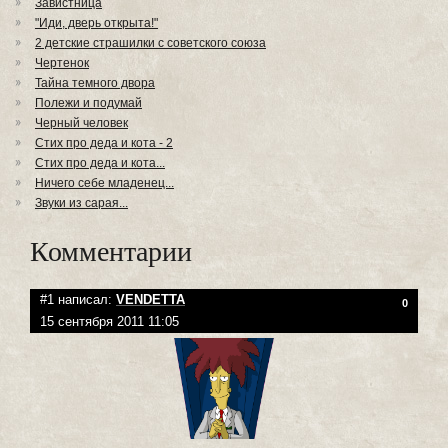
Завистница
"Иди, дверь открыта!"
2 детские страшилки с советского союза
Чертенок
Тайна темного двора
Полежи и подумай
Черный человек
Стих про деда и кота - 2
Стих про деда и кота...
Ничего себе младенец...
Звуки из сарая...
Комментарии
#1 написал:
VENDETTA
0
15 сентября 2011 11:05