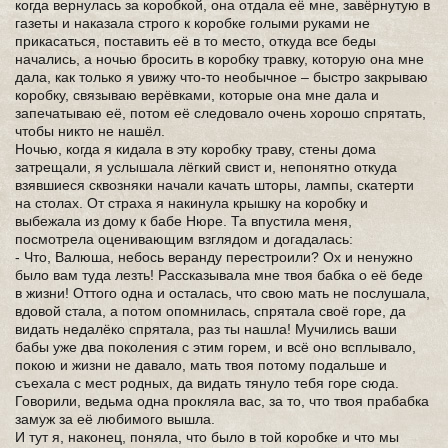
когда вернулась за коробкой, она отдала её мне, завёрнутую в
газеты и наказала строго к коробке голыми руками не
прикасаться, поставить её в то место, откуда все беды
начались, а ночью бросить в коробку травку, которую она мне
дала, как только я увижу что-то необычное – быстро закрываю
коробку, связываю верёвками, которые она мне дала и
запечатываю её, потом её следовало очень хорошо спрятать,
чтобы никто не нашёл.
Ночью, когда я кидала в эту коробку траву, стены дома
затрещали, я услышала лёгкий свист и, непонятно откуда
взявшиеся сквозняки начали качать шторы, лампы, скатерти
на столах. От страха я накинула крышку на коробку и
выбежала из дому к бабе Нюре. Та впустила меня,
посмотрела оценивающим взглядом и догадалась:
- Что, Валюша, небось веранду перестроили? Ох и ненужно
было вам туда лезть! Рассказывала мне твоя бабка о её беде
в жизни! Оттого одна и осталась, что свою мать не послушала,
вдовой стала, а потом опомнилась, спрятала своё горе, да
видать недалёко спрятала, раз ты нашла! Мучились ваши
бабы уже два поколения с этим горем, и всё оно всплывало,
покою и жизни не давало, мать твоя потому подальше и
съехала с мест родных, да видать тянуло тебя горе сюда.
Говорили, ведьма одна прокляла вас, за то, что твоя прабабка
замуж за её любимого вышла.
И тут я, наконец, поняла, что было в той коробке и что мы