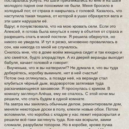
постаралась уснуть. Но шаги приближались ко мне и на шаги
молодого парня они похожими не были. Меня бросило в
холодный пот, от страха я накрылась с головой. Казалось, что
наступила такая тишина, от которой в ушах образуется вата и
эти шаги нарушали её.
Вдруг, я почувствовала, что на мою кровать сели. Если это
Алексей, я готова была кинуться к нему в объятия от страха и
разрешить спать в моей постели. Я решила обернутся, но
никого не увидела. И тут я резко, мгновенно провалилась в
сон, как никогда со мной не случалось.
Снилось мне, что в доме моём женщина сидит и так ехидно и
зло смеётся, будто злорадствуя. А из дверей веранды выходит
бабуля, качает головой и говорит:
- Внученька, что ж вы натворили!? Не думала я, что вы туда
доберётесь, коробку выкиньте, нет в ней счастья!
Потом она оглянулась, а позади неё, на веранде стал
клубиться чёрный дым, водоворотом затягивая туда
раскачивающиеся занавески. Я проснулась с криком. В
комнату заглянул Алёша, ему не спалось. С этой ночи мы
решили, что спать будем в одной комнате.
На завтра мы занялись обычным делом, ремонтировали дом,
меняли некоторые доски в полу, клеили новые обои. Потом
вспомнили, что коробка с кладом у нас лежит нераскрытая и
решили всё-таки заглянуть туда. Кое-как вскрыли, замки
сломали, разрубили топором. Но в коробке, кроме пучка