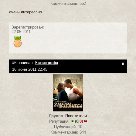
Комментариев: 552
очень интерессно+
Зарегистрирован:
22.05.2011
#6 написал:
Катастрофа
0
16 июня 2011 22:45
Группа
:
Посетители
Репутация:
(
0
|
0
)
Публикаций: 10
Комментариев: 344