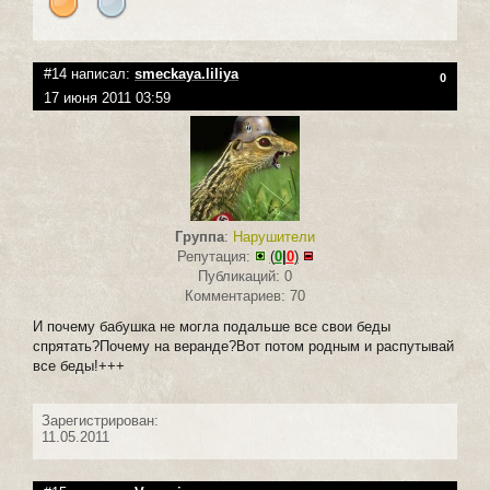
#14 написал:
smeckaya.liliya
0
17 июня 2011 03:59
Группа
:
Нарушители
Репутация:
(
0
|
0
)
Публикаций: 0
Комментариев: 70
И почему бабушка не могла подальше все свои беды
спрятать?Почему на веранде?Вот потом родным и распутывай
все беды!+++
Зарегистрирован:
11.05.2011