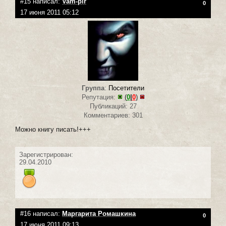
#15 написал:
Vam-pir
0
17 июня 2011 05:12
Группа
:
Посетители
Репутация:
(
0
|
0
)
Публикаций: 27
Комментариев: 301
Можно книгу писать!+++
Зарегистрирован:
29.04.2010
#16 написал:
Маргарита Ромашкина
0
17 июня 2011 09:13