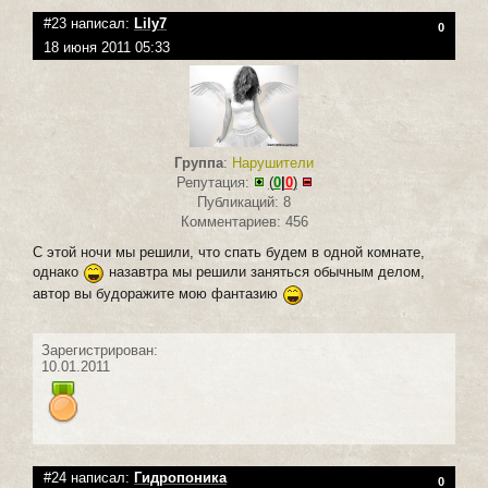
#23 написал:
Lily7
0
18 июня 2011 05:33
Группа
:
Нарушители
Репутация:
(
0
|
0
)
Публикаций: 8
Комментариев: 456
С этой ночи мы решили, что спать будем в одной комнате,
однако
назавтра мы решили заняться обычным делом,
автор вы будоражите мою фантазию
Зарегистрирован:
10.01.2011
#24 написал:
Гидропоника
0