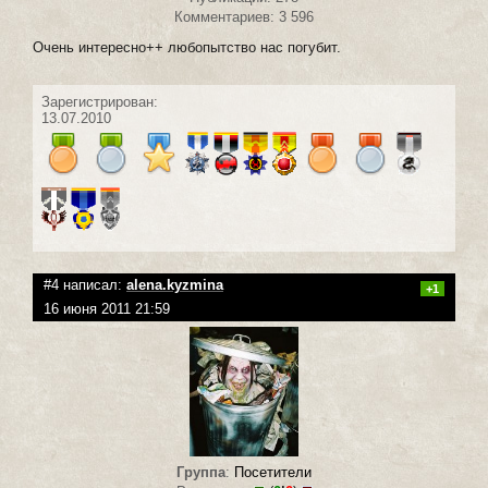
Комментариев: 3 596
Очень интересно++ любопытство нас погубит.
Зарегистрирован:
13.07.2010
#4 написал:
alena.kyzmina
+1
16 июня 2011 21:59
Группа
:
Посетители