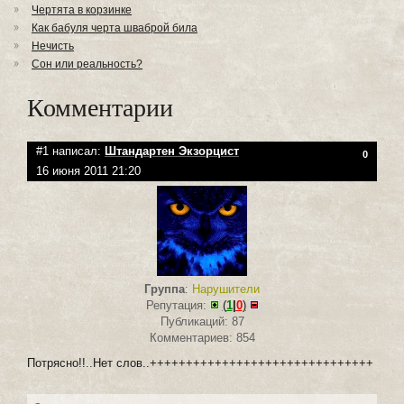
Чертята в корзинке
Как бабуля черта шваброй била
Нечисть
Сон или реальность?
Комментарии
#1 написал:
Штандартен Экзорцист
0
16 июня 2011 21:20
Группа
:
Нарушители
Репутация:
(
1
|
0
)
Публикаций: 87
Комментариев: 854
Потрясно!!..Нет слов..+++++++++++++++++++++++++++++++