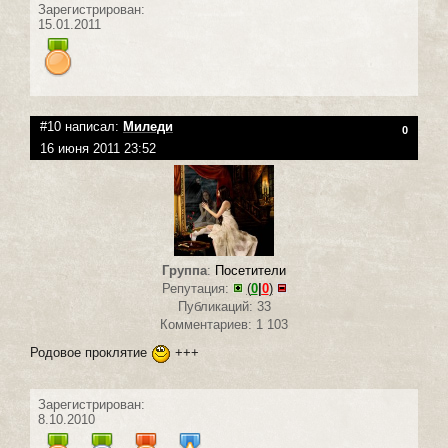
Зарегистрирован:
15.01.2011
#10 написал:
Миледи
0
16 июня 2011 23:52
Группа
:
Посетители
Репутация:
(
0
|
0
)
Публикаций: 33
Комментариев: 1 103
Родовое проклятие
+++
Зарегистрирован:
8.10.2010