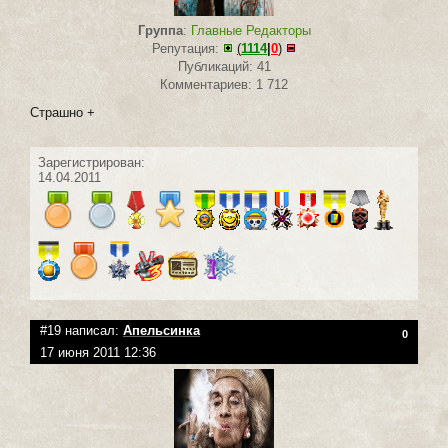
Группа
:
Главные Редакторы
Репутация:
(
1114
|
0
)
Публикаций: 41
Комментариев: 1 712
Страшно +
Зарегистрирован:
14.04.2011
#19 написал:
Апельсинка
0
17 июня 2011 12:36