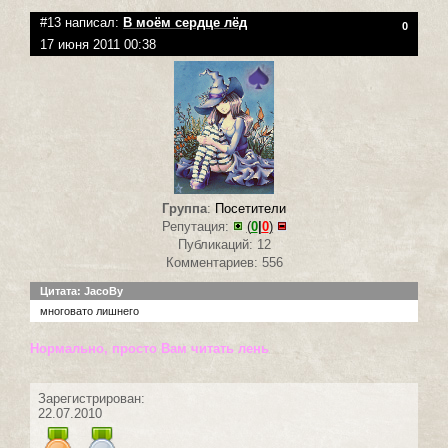
#13 написал:
В моём сердце лёд
0
17 июня 2011 00:38
Группа
:
Посетители
Репутация:
(
0
|
0
)
Публикаций: 12
Комментариев: 556
Цитата: JacoBy
многовато лишнего
Нормально, просто Вам читать лень
Зарегистрирован:
22.07.2010