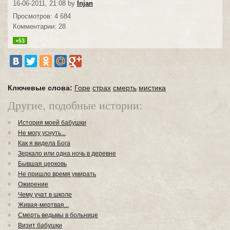
16-06-2011, 21:08 by
Injan
Просмотров: 4 684
Комментарии: 28
+53
Ключевые слова:
Горе
страх
смерть
мистика
Другие, подобные истории:
История моей бабушки
Не могу уснуть...
Как я видела Бога
Зеркало или одна ночь в деревне
Бывшая церковь
Не пришло время умирать
Ожирение
Чему учат в школе
Живая-мертвая...
Смерть ведьмы в больнице
Визит бабушки