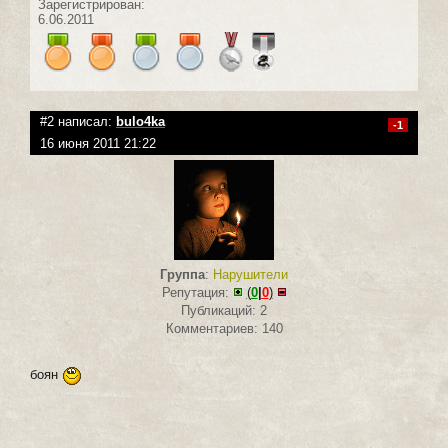
Зарегистрирован:
6.06.2011
#2 написал:
bulо4kа
-1
16 июня 2011 21:22
Группа
:
Нарушители
Репутация:
(
0
|
0
)
Публикаций: 2
Комментариев: 140
боян