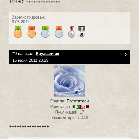
ТОЧНО!!++++++++++++++
Зарегистрирован:
6.06.2011
#9 написал:
Круасанчик
0
16 июня 2011 23:29
Группа
:
Посетители
Репутация:
(
0
|
0
)
Публикаций: 17
Комментариев: 446
++++++++++++++++