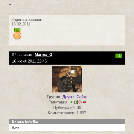
+
Зарегистрирован:
13.02.2011
#7 написал:
Marina_G
+1
16 июня 2011 22:45
Группа
:
Друзья Сайта
Репутация:
(
1
|
0
)
Публикаций: 30
Комментариев: 1 697
Цитата: bulo4ka
боян