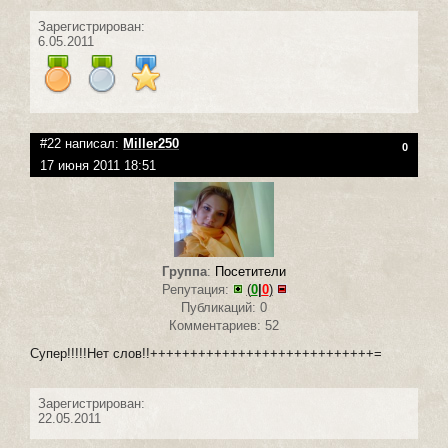
Зарегистрирован:
6.05.2011
#22 написал:
Miller250
0
17 июня 2011 18:51
Группа
:
Посетители
Репутация:
(
0
|
0
)
Публикаций: 0
Комментариев: 52
Супер!!!!!Нет слов!!++++++++++++++++++++++++++++=
Зарегистрирован:
22.05.2011