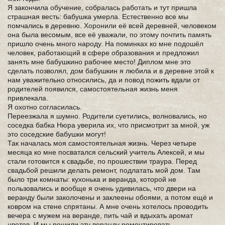
Я закончила обучение, собралась работать и тут пришла
страшная весть: бабушка умерла. Естественно все мы
помчались в деревню. Хоронили её всей деревней, человеком
она была весомым, все её уважали, по этому почтить память
пришло очень много народу. На поминках ко мне подошёл
человек, работающий в сфере образования и предложил
занять мне бабушкино рабочее место! Диплом мне это
сделать позволял, дом бабушкин я любила и в деревне этой к
нам уважительно относились, да и повод пожить вдали от
родителей появился, самостоятельная жизнь меня
привлекала.
Я охотно согласилась.
Переезжала я шумно. Родители суетились, волновались, но
соседка бабка Нюра уверила их, что присмотрит за мной, уж
это соседские бабушки могут!
Так началась моя самостоятельная жизнь. Через четыре
месяца ко мне посватался сельский учитель Алексей, и мы
стали готовится к свадьбе, по прошествии траура. Перед
свадьбой решили делать ремонт, подлатать мой дом. Там
было три комнаты: кухонька и веранда, которой не
пользовались и вообще я очень удивилась, что двери на
веранду были заколочены и заклеены обоями, а потом ещё и
ковром на стене спрятаны. А мне очень хотелось проводить
вечера с мужем на веранде, пить чай и вдыхать аромат
цветов. И мы решили эту веранду ремонтировать.