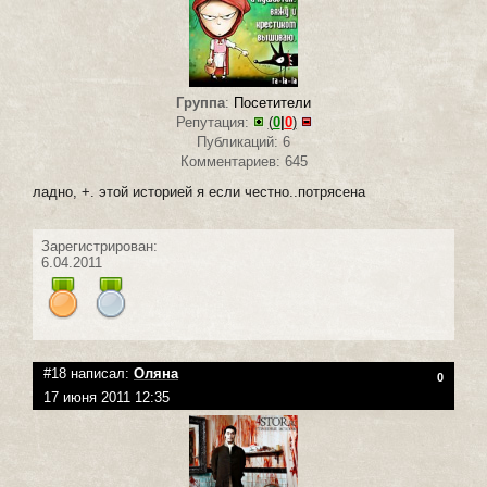
Группа
:
Посетители
Репутация:
(
0
|
0
)
Публикаций: 6
Комментариев: 645
ладно, +. этой историей я если честно..потрясена
Зарегистрирован:
6.04.2011
#18 написал:
Оляна
0
17 июня 2011 12:35