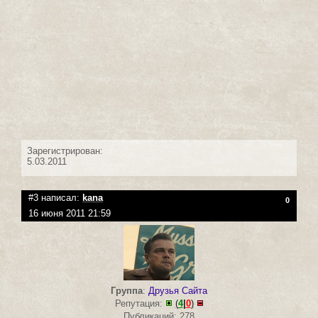
Зарегистрирован:
5.03.2011
#3 написал:
kana
0
16 июня 2011 21:59
Группа
:
Друзья Сайта
Репутация:
(
4
|
0
)
Публикаций: 278