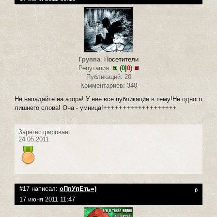
Группа
:
Посетители
Репутация:
(
0
|
0
)
Публикаций: 20
Комментариев: 340
Не нападайте на атора! У нее все публикации в тему!Ни одного
лишнего слова! Она - умница!+++++++++++++++++++
Зарегистрирован:
24.05.2011
#17 написал:
оПпУпЕть=)
0
17 июня 2011 11:47