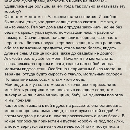
какой-то сухой травы, абсолютно ничего не было! Мы
удивились ещё больше, зачем тогда так сильно заматывать эту
коробку?
С этого момента мы с Алексеем стали ссорится. И вообще
было ощущение, что даже солнце стало светить не ярко, а
как-то уныло. Ремонт дома мы с трудом закончили, но не без
беды - с крыши упал мужик, помогавший нам, и разбился
насмерть. Свечи в доме начали чадить чёрным, свет часто
перегорал, билась посуда, терялись вещи, я часто ранилась
обо все возможные предметы, стала часто болеть, видеть
дурные сны. В конце концов, даже до свадьбы не дошло:
Алексей просто ушёл от меня. Ночами я не могла спать,
всегда слышала скрипы и шаги, вздохи над собой, иногда
мельком видела тени. Особенно неприятным было место на
веранде, оттуда будто сыростью тянуло, могильным холодом.
Ночами мне казалось, что там кто-то есть.
Мои родители узнали о моих злоключениях и приехали ко
мне. Мать уговорила меня поехать в соседнее село, там
знахарка жила, сильная женщина, бабушке однажды помогла.
И мы поехали.
Как только я зашла к ней в дом, на рассвете, она остановила
меня и попросила омыть лицо, шею и руки святой водой. А
потом усадила у печки и начала рассказывать о моих бедах. В
конце попросила принести ей пустую коробку из под посылки,
а потом вернутся за ней через неделю. Я так и поступила и