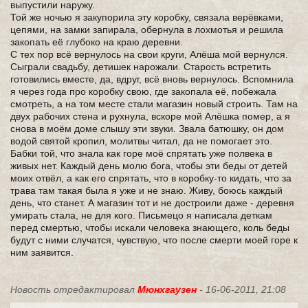
выпустили наружу.
Той же ночью я закупорила эту коробку, связала верёвками,
цепями, на замки запирала, обернула в лохмотья и решила
закопать её глубоко на краю деревни.
С тех пор всё вернулось на свои круги, Алёша мой вернулся.
Сыграли свадьбу, детишек нарожали. Старость встретить
готовились вместе, да, вдруг, всё вновь вернулось. Вспомнила
я через года про коробку свою, где закопала её, побежала
смотреть, а на том месте стали магазин новый строить. Там на
двух рабочих стена и рухнула, вскоре мой Алёшка помер, а я
снова в моём доме слышу эти звуки. Звала батюшку, он дом
водой святой кропил, молитвы читал, да не помогает это.
Бабки той, что знала как горе моё спрятать уже полвека в
живых нет. Каждый день молю бога, чтобы эти беды от детей
моих отвёл, а как его спрятать, что в коробку-то кидать, что за
трава там такая была я уже и не знаю. Живу, боюсь каждый
день, что станет. А магазин тот и не достроили даже - деревня
умирать стала, не для кого. Письмецо я написала деткам
перед смертью, чтобы искали человека знающего, коль беды
будут с ними случатся, чувствую, что после смерти моей горе к
ним заявится.
Новость отредактировал
Мюнхгаузен
- 16-06-2011, 21:08