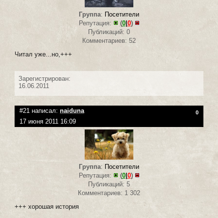
Группа
:
Посетители
Репутация:
(
0
|
0
)
Публикаций: 0
Комментариев: 52
Читал уже...но,+++
Зарегистрирован:
16.06.2011
#21 написал:
naiduna
0
17 июня 2011 16:09
Группа
:
Посетители
Репутация:
(
0
|
0
)
Публикаций: 5
Комментариев: 1 302
+++ хорошая история