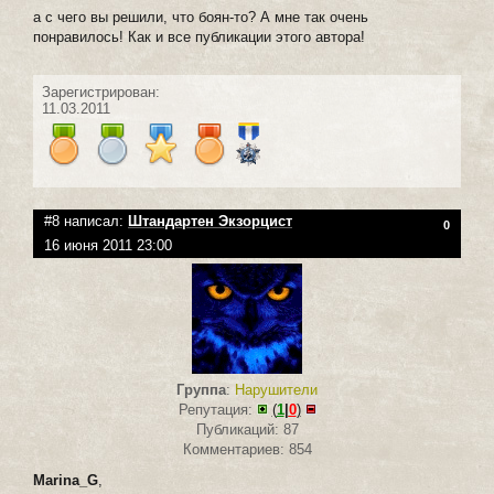
а с чего вы решили, что боян-то? А мне так очень
понравилось! Как и все публикации этого автора!
Зарегистрирован:
11.03.2011
#8 написал:
Штандартен Экзорцист
0
16 июня 2011 23:00
Группа
:
Нарушители
Репутация:
(
1
|
0
)
Публикаций: 87
Комментариев: 854
Marina_G
,