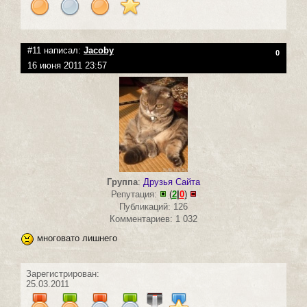
#11 написал:
Jacoby
0
16 июня 2011 23:57
Группа
:
Друзья Сайта
Репутация:
(
2
|
0
)
Публикаций: 126
Комментариев: 1 032
многовато лишнего
Зарегистрирован:
25.03.2011