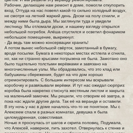
Рабочие, делающие нам ремонт в доме, помогли откупорить
вход. Оттуда на нас повеял какой-то сильно холодный воздух,
не смотря на летний жаркий день. Доски на полу сгнили, и
между ними была дыра. Мы заглянули туда и увидели
лестницу. Мы отломали доски, и нашему взгляду открылся
небольшой погребок. Алёша спустился и осветил фонариком
небольшое помещение, выкрикнул:
- Да ведь там можно консервации хранить!
А потом вынес небольшой свёрток, замотанный в бумагу,
вроде посылки. Бумага в некоторых местах истлела и сгнила,
но, как ни странно крысами погрызена не была. Замотано оно
было тщательно толстыми верёвками и завязано на
многочисленные узлы. Мы обрадовались, что это клад или
бабушкины сбережения, будет на что дом хорошо
отремонтировать. С большим интересом мы вскрывали
коробочку и развязывали верёвки. И тут нас ожидал сюрприз:
коробка была накрепко стиснута жестяным листом и закрыта
на маленький замочек. Мы решили, что отворим её завтра, а
пока нас ждали другие дела. Так её на веранде и оставили.
В эту ночь у нас в доме началось что-то не понятное. Мы с
Алексеем спали в разных комнатах, девушка я была
целомудренная, совестливая.
Ночью я проснулась от шагов и скрипа половиц. Подумала,
что Алексей, наверное, пить захотел. Отвернулась к стенке и