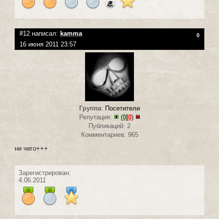
#12 написал:
kamma
0
16 июня 2011 23:57
Группа
:
Посетители
Репутация:
(
0
|
0
)
Публикаций: 2
Комментариев: 965
ни чего+++
Зарегистрирован:
4.06.2011