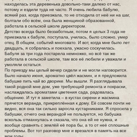
находилась эта деревенька довольно-таки далеко от нас,
потому и ездили туда не часто. Я очень любила бабулю,
всякий раз, когда приезжала, то не отходила от неё ни на шаг,
болтали обо всём, она была женщиной образованной,
работала в сельской школе директором.
Детство всегда было беззаботным, потом я целых 3 года не
приезжала к бабуле, поступала, училась, было сложно, умер
отец. В общем, событий многовато. И вот, когда мне было лет
двадцать, я собралась и поехала, ужасно соскучилась.
Бабуля за три года постарела немножко, но всё так же
работала в сельской школе, там все её любили и уважали и
умоляли остаться.
По приезду мы целый вечер сидели и не могли наговорится.
Было начало июня, ароматно цвёл жасмин, и я предложила
бабушке пить чай во дворике. Мы вышли. Я разглядывала
такой родной мне дом, уже требующий ремонта и покраски,
наслаждалась ароматами цветения сада, радовалась
общению. И тут я заметила – в кустах сирени и жасмина
прячется веранда, прикреплённая к дому. Её совсем почти не
видно, вся она так сильно заросла кустарниками. Я спросила у
бабушки, отчего она верандой не пользуется, но бабушка
вскользь отмахнулась и сказала, что она ей не нужна, и
вообще сравнять с землёй её пора бы, а то от неё сплошные
проблемы. Вот тот разговор мне и врезался в память на все
мои годы.