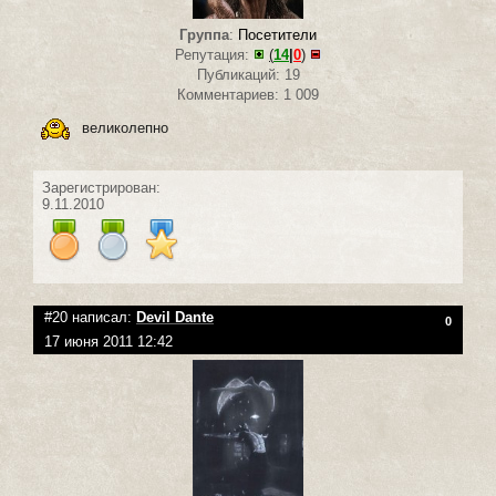
Группа
:
Посетители
Репутация:
(
14
|
0
)
Публикаций: 19
Комментариев: 1 009
великолепно
Зарегистрирован:
9.11.2010
#20 написал:
Devil Dante
0
17 июня 2011 12:42