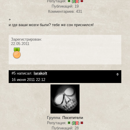
Репутация:
(
0
|
0
)
Публикаций: 19
Комментариев: 431
+
и где ваши мозги были? тебе же сон приснился!
Зарегистрирован:
22.05.2011
#5 написал:
larakolt
0
16 июня 2011 22:12
Группа
:
Посетители
Репутация:
(
0
|
0
)
Публикаций: 28