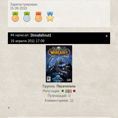
Зарегистрирован:
15.09.2010
#4 написал:
Dimafallout1
0
19 апреля 2011 17:09
Группа
:
Посетители
Репутация:
(
0
|
0
)
Публикаций: 0
Комментариев: 11
+