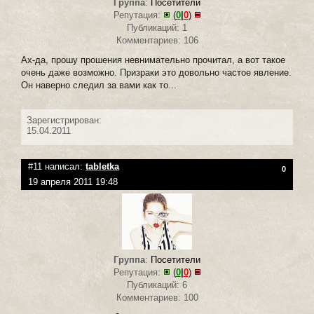
Группа
:
Посетители
Репутация:
(
0
|
0
)
Публикаций: 1
Комментариев: 106
Ах-да, прошу прошения невнимательно прочитал, а вот такое
очень даже возможно. Призраки это довольно частое явление.
Он наверно следил за вами как то...
Зарегистрирован:
15.04.2011
#11 написал:
tabletka
0
19 апреля 2011 19:48
Группа
:
Посетители
Репутация:
(
0
|
0
)
Публикаций: 6
Комментариев: 100