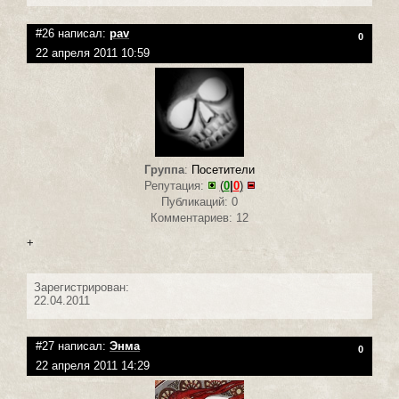
#26 написал:
pav
0
22 апреля 2011 10:59
Группа
:
Посетители
Репутация:
(
0
|
0
)
Публикаций: 0
Комментариев: 12
+
Зарегистрирован:
22.04.2011
#27 написал:
Энма
0
22 апреля 2011 14:29