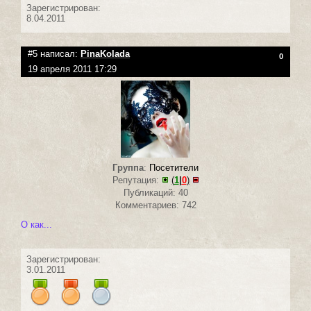
Зарегистрирован:
8.04.2011
#5 написал:
PinaKolada
0
19 апреля 2011 17:29
Группа
:
Посетители
Репутация:
(
1
|
0
)
Публикаций: 40
Комментариев: 742
О как...
Зарегистрирован:
3.01.2011