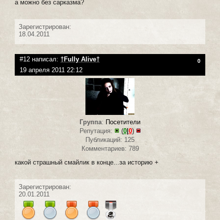
а можно без сарказма?
Зарегистрирован:
18.04.2011
#12 написал:
†Fully Alive†
0
19 апреля 2011 22:12
Группа
:
Посетители
Репутация:
(
0
|
0
)
Публикаций: 125
Комментариев: 789
какой страшный смайлик в конце...за историю +
Зарегистрирован:
20.01.2011