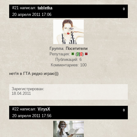
#21 написал:
tabletka
0
20 апреля 2011 17:06
Группа
:
Посетители
Репутация:
(
0
|
0
)
Публикаций: 6
Комментариев: 100
нет!я в ГТА редко играю)))
Зарегистрирован:
18.04.2011
#22 написал:
VirysX
0
20 апреля 2011 17:56