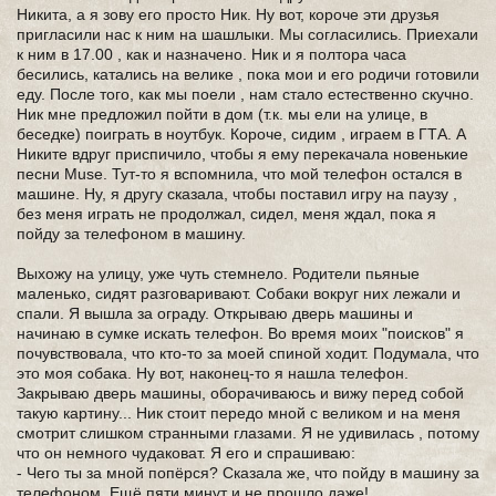
Никита, а я зову его просто Ник. Ну вот, короче эти друзья
пригласили нас к ним на шашлыки. Мы согласились. Приехали
к ним в 17.00 , как и назначено. Ник и я полтора часа
бесились, катались на велике , пока мои и его родичи готовили
еду. После того, как мы поели , нам стало естественно скучно.
Ник мне предложил пойти в дом (т.к. мы ели на улице, в
беседке) поиграть в ноутбук. Короче, сидим , играем в ГТА. А
Никите вдруг приспичило, чтобы я ему перекачала новенькие
песни Muse. Тут-то я вспомнила, что мой телефон остался в
машине. Ну, я другу сказала, чтобы поставил игру на паузу ,
без меня играть не продолжал, сидел, меня ждал, пока я
пойду за телефоном в машину.
Выхожу на улицу, уже чуть стемнело. Родители пьяные
маленько, сидят разговаривают. Собаки вокруг них лежали и
спали. Я вышла за ограду. Открываю дверь машины и
начинаю в сумке искать телефон. Во время моих "поисков" я
почувствовала, что кто-то за моей спиной ходит. Подумала, что
это моя собака. Ну вот, наконец-то я нашла телефон.
Закрываю дверь машины, оборачиваюсь и вижу перед собой
такую картину... Ник стоит передо мной с великом и на меня
смотрит слишком странными глазами. Я не удивилась , потому
что он немного чудаковат. Я его и спрашиваю:
- Чего ты за мной попёрся? Сказала же, что пойду в машину за
телефоном. Ещё пяти минут и не прошло даже!