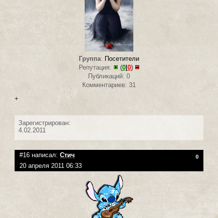
Группа
:
Посетители
Репутация:
(
0
|
0
)
Публикаций: 0
Комментариев: 31
+
Зарегистрирован:
4.02.2011
#16 написал:
Стич
0
20 апреля 2011 06:33