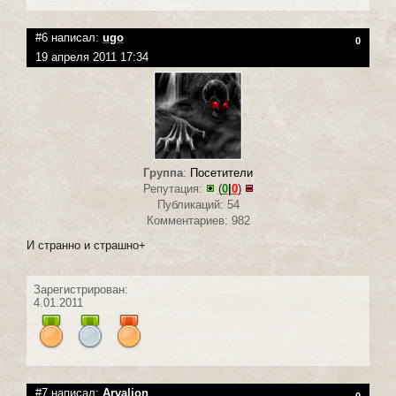
#6 написал:
ugo
0
19 апреля 2011 17:34
Группа
:
Посетители
Репутация:
(
0
|
0
)
Публикаций: 54
Комментариев: 982
И странно и страшно+
Зарегистрирован:
4.01.2011
#7 написал:
Arvalion
0