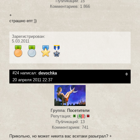
Публикаций: 15
Комментариев: 1 866
+
страшно епт:))
Зарегистрирован:
5.03.2011
#24 написал:
devochka
0
20 апреля 2011 22:37
Группа
:
Посетители
Репутация:
(
4
|
0
)
Публикаций: 13
Комментариев: 741
Прикольно, но может никита вас всетаки разыграл? +