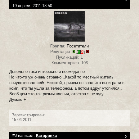
19 апреля 2011 18:50
Группа
:
Посетители
Репутация:
(
0
|
0
)
Публикаций: 1
Комментариев: 106
Довольно-таки интересно и неожиданно
Но что-то уж очень странно...Какой то местный житель
почувствовал себя Никитой, причем он знал что вы играли в
комп, что ты ушла за телефоном, а потом вдруг утопился..
Вообщем это так размышления, ответов я не жду
Думаю +
Зарегистрирован:
15.04.2011
#8 написал:
Катиринка
0