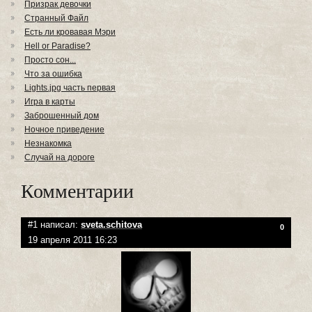
Призрак девочки
Странный Файл
Есть ли кровавая Мэри
Hell or Paradise?
Просто сон...
Что за ошибка
Lights.jpg часть первая
Игра в карты
Заброшенный дом
Ночное приведение
Незнакомка
Случай на дороге
Комментарии
#1 написал:
sveta.schitova
0
19 апреля 2011 16:23