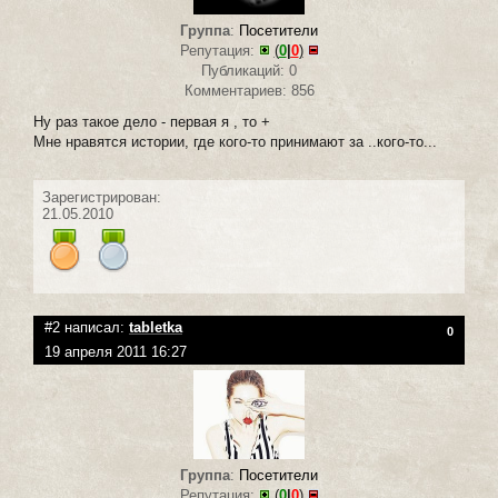
Группа
:
Посетители
Репутация:
(
0
|
0
)
Публикаций: 0
Комментариев: 856
Ну раз такое дело - первая я , то +
Мне нравятся истории, где кого-то принимают за ..кого-то...
Зарегистрирован:
21.05.2010
#2 написал:
tabletka
0
19 апреля 2011 16:27
Группа
:
Посетители
Репутация:
(
0
|
0
)