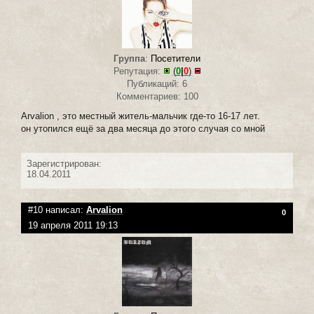
Группа
:
Посетители
Репутация:
(
0
|
0
)
Публикаций: 6
Комментариев: 100
Arvalion , это меcтный житель-мальчик где-то 16-17 лет.
он утопился ещё за два месяца до этого случая со мной
Зарегистрирован:
18.04.2011
#10 написал:
Arvalion
0
19 апреля 2011 19:13