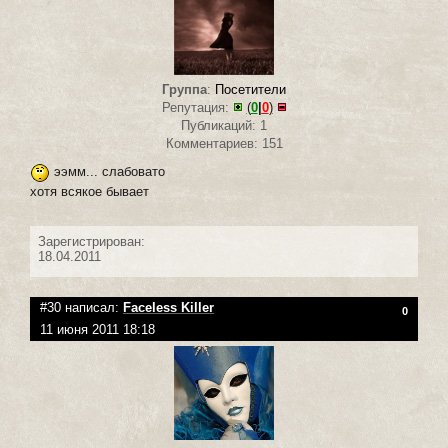
Группа
:
Посетители
Репутация:
(
0
|
0
)
Публикаций: 1
Комментариев: 151
ээмм... слабовато
хотя всякое бывает
Зарегистрирован:
18.04.2011
#30 написал:
Faceless Killer
0
11 июня 2011 18:18