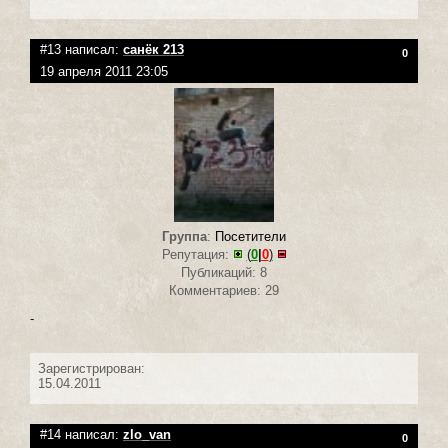
#13 написал:
санёк 213
0
19 апреля 2011 23:05
Группа
:
Посетители
Репутация:
(
0
|
0
)
Публикаций: 8
Комментариев: 29
-
Зарегистрирован:
15.04.2011
#14 написал:
zlo_van
0