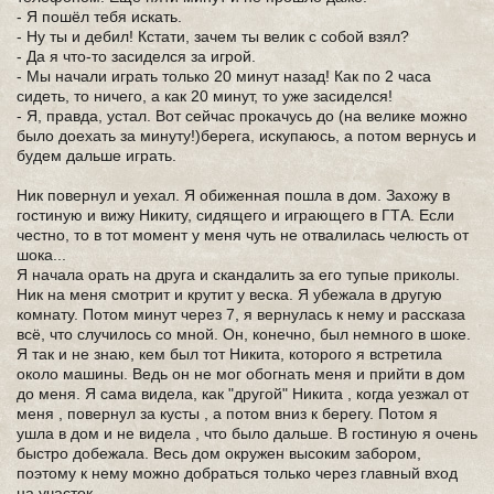
- Я пошёл тебя искать.
- Ну ты и дебил! Кстати, зачем ты велик с собой взял?
- Да я что-то засиделся за игрой.
- Мы начали играть только 20 минут назад! Как по 2 часа
сидеть, то ничего, а как 20 минут, то уже засиделся!
- Я, правда, устал. Вот сейчас прокачусь до (на велике можно
было доехать за минуту!)берега, искупаюсь, а потом вернусь и
будем дальше играть.
Ник повернул и уехал. Я обиженная пошла в дом. Захожу в
гостиную и вижу Никиту, сидящего и играющего в ГТА. Если
честно, то в тот момент у меня чуть не отвалилась челюсть от
шока...
Я начала орать на друга и скандалить за его тупые приколы.
Ник на меня смотрит и крутит у веска. Я убежала в другую
комнату. Потом минут через 7, я вернулась к нему и рассказа
всё, что случилось со мной. Он, конечно, был немного в шоке.
Я так и не знаю, кем был тот Никита, которого я встретила
около машины. Ведь он не мог обогнать меня и прийти в дом
до меня. Я сама видела, как "другой" Никита , когда уезжал от
меня , повернул за кусты , а потом вниз к берегу. Потом я
ушла в дом и не видела , что было дальше. В гостиную я очень
быстро добежала. Весь дом окружен высоким забором,
поэтому к нему можно добраться только через главный вход
на участок.