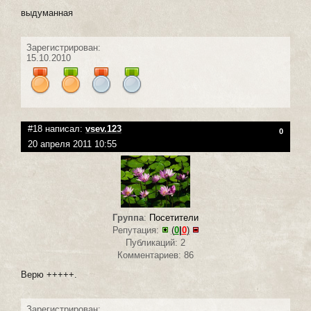
выдуманная
Зарегистрирован:
15.10.2010
#18 написал:
vsev.123
0
20 апреля 2011 10:55
Группа
:
Посетители
Репутация:
(
0
|
0
)
Публикаций: 2
Комментариев: 86
Верю +++++.
Зарегистрирован: