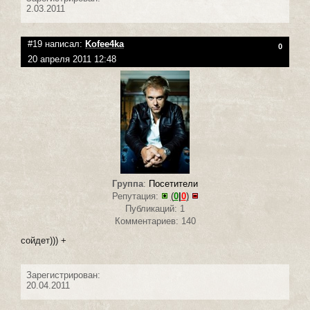
2.03.2011
#19 написал:
Kofee4ka
0
20 апреля 2011 12:48
Группа
:
Посетители
Репутация:
(
0
|
0
)
Публикаций: 1
Комментариев: 140
сойдет))) +
Зарегистрирован:
20.04.2011