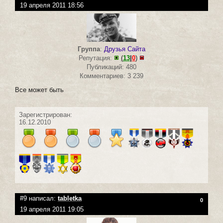
19 апреля 2011 18:56
Группа
:
Друзья Сайта
Репутация:
(
13
|
0
)
Публикаций: 480
Комментариев: 3 239
Все может быть
Зарегистрирован:
16.12.2010
#9 написал:
tabletka
0
19 апреля 2011 19:05