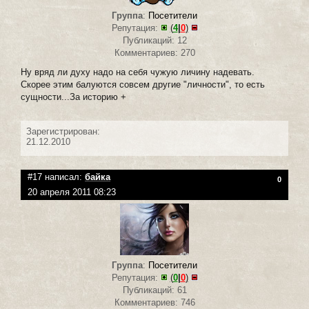
Группа
:
Посетители
Репутация:
(
4
|
0
)
Публикаций: 12
Комментариев: 270
Ну вряд ли духу надо на себя чужую личину надевать.
Скорее этим балуются совсем другие "личности", то есть
сущности...За историю +
Зарегистрирован:
21.12.2010
#17 написал:
байка
0
20 апреля 2011 08:23
Группа
:
Посетители
Репутация:
(
0
|
0
)
Публикаций: 61
Комментариев: 746