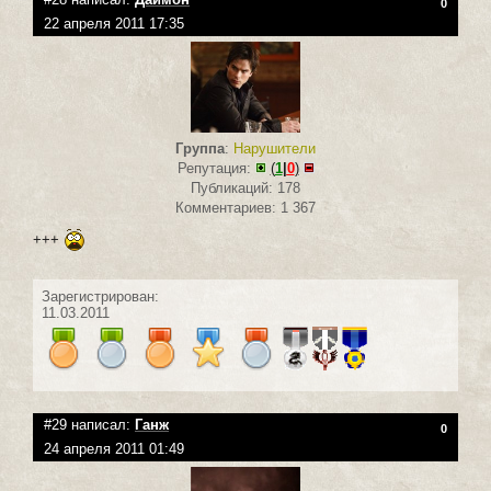
0
22 апреля 2011 17:35
Группа
:
Нарушители
Репутация:
(
1
|
0
)
Публикаций: 178
Комментариев: 1 367
+++
Зарегистрирован:
11.03.2011
#29 написал:
Ганж
0
24 апреля 2011 01:49