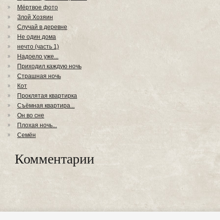
Мёртвое фото
Злой Хозяин
Случай в деревне
Не один дома
нечто (часть 1)
Надоело уже...
Приходил каждую ночь
Страшная ночь
Кот
Проклятая квартирка
Съёмная квартира...
Он во сне
Плохая ночь...
Семён
Комментарии