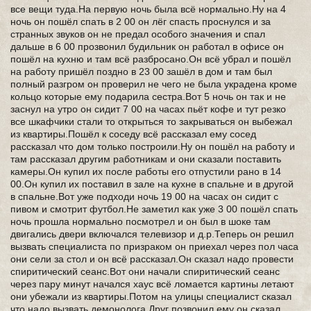
все вещи туда.На первую ночь была всё нормально.Ну на 4
ночь он пошёл спать в 2 00 он лёг спасть проснулся и за
странных звуков он не предал особого значения и спал
дальше в 6 00 прозвонил будильник он работал в офисе он
пошёл на кухню и там всё разбросано.Он всё убрал и пошёл
на работу пришёл поздно в 23 00 зашёл в дом и там был
полный разгром он проверил не чего не была украдена кроме
кольцо которые ему подарила сестра.Вот 5 ночь он так и не
заснул на утро он сидит 7 00 на часах пьёт кофе и тут резко
все шкафчики стали то открыться то закрываться он выбежал
из квартиры.Пошёл к соседу всё рассказал ему сосед
рассказал что дом только построили.Ну он пошёл на работу и
там рассказал другим работникам и они сказали поставить
камеры.Он купил их после работы его отпустили рано в 14
00.Он купил их поставил в зале на кухне в спальне и в другой
в спальне.Вот уже подходи ночь 19 00 на часах он сидит с
пивом и смотрит футбол.Не заметил как уже 3 00 пошёл спать
ночь прошла нормально посмотрел и он был в шоке там
двигались двери включался телевизор и д.р.Теперь он решил
вызвать специалиста по призраком он приехал через пол часа
они сели за стол и он всё рассказал.Он сказал надо провести
спиритический сеанс.Вот они начали спиритический сеанс
через пару минут начался хаус всё ломается картины летают
они убежали из квартиры.Потом на улицы специалист сказал
что надо вызвать демонолога.Друг позвонил ему он сказал