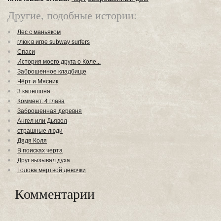
Другие, подобные истории:
Лес с маньяком
глюк в игре subway surfers
Спаси
История моего друга о Коле...
Заброшенное кладбище
Чёрт и Мясник
3 капешона
Коммент. 4 глава
Заброшенная деревня
Ангел или Дьявол
страшные люди
Дядя Коля
В поисках черта
Друг вызывал духа
Голова мертвой девочки
Комментарии