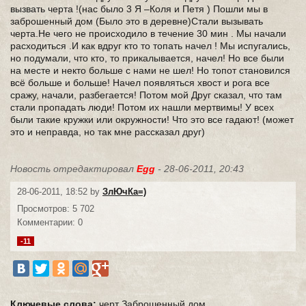
вызвать черта !(нас было 3 Я –Коля и Петя ) Пошли мы в
заброшенный дом (Было это в деревне)Стали вызывать
черта.Не чего не происходило в течение 30 мин . Мы начали
расходиться .И как вдруг кто то топать начел ! Мы испугались,
но подумали, что кто, то прикалывается, начел! Но все были
на месте и некто больше с нами не шел! Но топот становился
всё больше и больше! Начел появляться хвост и рога все
сражу, начали, разбегается! Потом мой Друг сказал, что там
стали пропадать люди! Потом их нашли мертвимы! У всех
были такие кружки или окружности! Что это все гадают! (может
это и неправда, но так мне рассказал друг)
Новость отредактировал
Egg
- 28-06-2011, 20:43
28-06-2011, 18:52 by
ЗлЮчКа=)
Просмотров: 5 702
Комментарии: 0
-11
Ключевые слова:
черт
Заброшенный дом