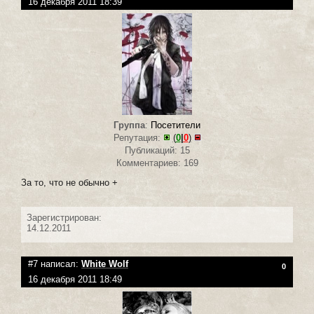
16 декабря 2011 18:39
Группа
:
Посетители
Репутация:
(
0
|
0
)
Публикаций: 15
Комментариев: 169
За то, что не обычно +
Зарегистрирован:
14.12.2011
#7 написал:
White Wolf
0
16 декабря 2011 18:49