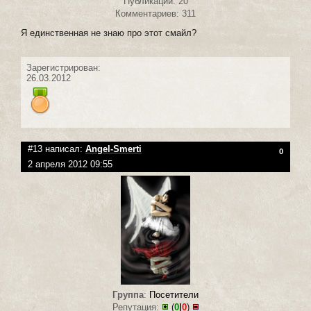
Публикаций: 20
Комментариев: 311
Я единственная не знаю про этот смайл?
Зарегистрирован:
26.03.2012
#13 написал:
Angel-Smerti
0
2 апреля 2012 09:55
Группа
:
Посетители
Репутация:
(
0
|
0
)