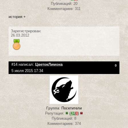
Публикаций: 20
Комментариев: 311
история +
Зарегистрирован:
26.03.2012
#14 написал:
ЦветокЛимона
0
5 июля 2015 17:34
Группа
:
Посетители
Репутация:
(
41
|
0
)
Публикаций: 8
Комментариев: 374