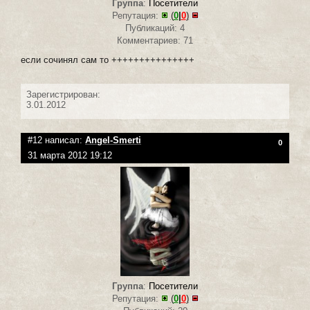
Группа
:
Посетители
Репутация:
(
0
|
0
)
Публикаций: 4
Комментариев: 71
если сочинял сам то +++++++++++++++
Зарегистрирован:
3.01.2012
#12 написал:
Angel-Smerti
0
31 марта 2012 19:12
Группа
:
Посетители
Репутация:
(
0
|
0
)