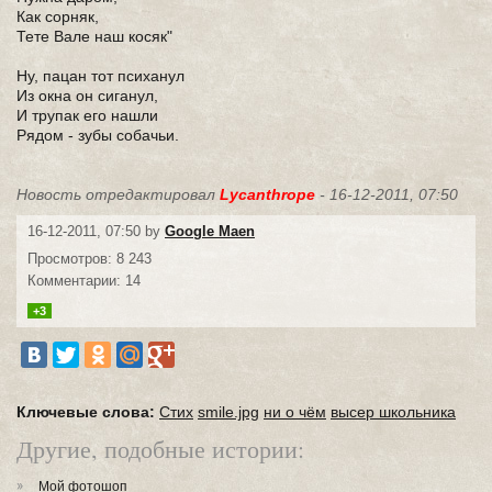
Как сорняк,
Тете Вале наш косяк"
Ну, пацан тот психанул
Из окна он сиганул,
И трупак его нашли
Рядом - зубы собачьи.
Новость отредактировал
Lycanthrope
- 16-12-2011, 07:50
16-12-2011, 07:50 by
Google Maen
Просмотров: 8 243
Комментарии: 14
+3
Ключевые слова:
Стих
smile.jpg
ни о чём
высер школьника
Другие, подобные истории:
Мой фотошоп