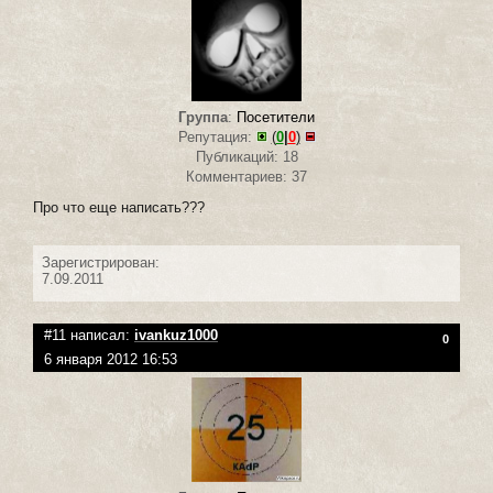
Группа
:
Посетители
Репутация:
(
0
|
0
)
Публикаций: 18
Комментариев: 37
Про что еще написать???
Зарегистрирован:
7.09.2011
#11 написал:
ivankuz1000
0
6 января 2012 16:53