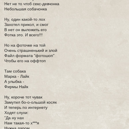
Нет не то чтоб секс-девчонка
Небольшая собачонка
Ну, один какой-то лох
Захотел прикол, и смог
В нет он выложить его
Фотка это. И всего!!!
Но на фоточке на той
Очень страшненький и злой
Файл формата "фотошоп"
Чтобы его на оффтоп
Там собака
Марка - Лайк
А улыбка -
Фирмы Найк
Ну, короче тот чувак
Замутил бо-о-ольшой косяк
И теперь по интернету
Ходят слухи:
"Да ну нах
Нам такая-то х***я
Нужна даром,