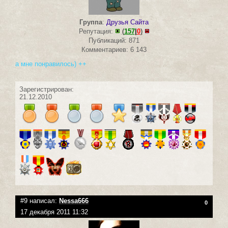
Группа
:
Друзья Сайта
Репутация:
(
157
|
0
)
Публикаций: 871
Комментариев: 6 143
а мне понравилось) ++
Зарегистрирован:
21.12.2010
#9 написал:
Nessa666
0
17 декабря 2011 11:32