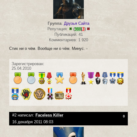
Группа
:
Друзья Сайта
Репутация:
(
988
|
3
)
Публикаций: 41
Комментариев: 1 920
Стих ни о чём. Вообще ни о чём. Минус. -
Зарегистрирован:
25.04.2010
#2 написал:
Faceless Killer
0
16 декабря 2011 08:03