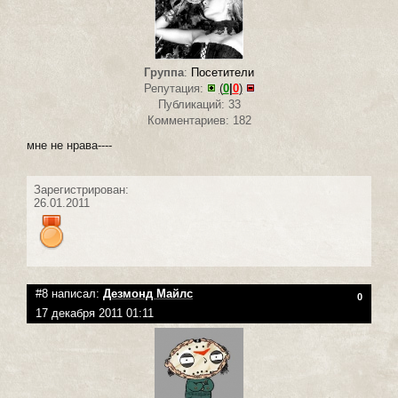
Группа
:
Посетители
Репутация:
(
0
|
0
)
Публикаций: 33
Комментариев: 182
мне не нрава----
Зарегистрирован:
26.01.2011
#8 написал:
Дезмонд Майлс
0
17 декабря 2011 01:11