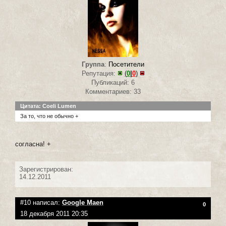
Группа
:
Посетители
Репутация:
(
0
|
0
)
Публикаций: 6
Комментариев: 33
Цитата: Coeli Lumen
За то, что не обычно +
согласна! +
Зарегистрирован:
14.12.2011
#10 написал:
Google Maen
0
18 декабря 2011 20:35