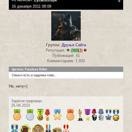
0
16 декабря 2011 08:08
Группа
:
Друзья Сайта
Репутация:
(
988
|
3
)
Публикаций: 41
Комментариев: 1 920
Цитата: Faceless Killer
Смысл есть и задумка тоже...
Не, нету=)
Зарегистрирован:
25.04.2010