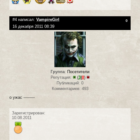
#4 написал:
VampireGirl
0
16 декабря 2011 08:39
Группа
:
Посетители
Репутация:
(
3
|
0
)
Публикаций: 0
Комментариев: 493
о ужас ---------
Зарегистрирован:
10.08.2011