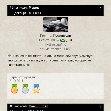
#5 написал:
Мурик
0
16 декабря 2011 09:11
Группа
:
Посетители
Репутация:
(
25
|
0
)
Публикаций: 0
Комментариев: 1 055
На + конечно не тянет, но лично меня сей опус улыбнул,
иногда хочется и такую вот хрень почитать, которая не
напрягает мозк...
Зарегистрирован:
5.10.2011
#6 написал:
Coeli Lumen
0