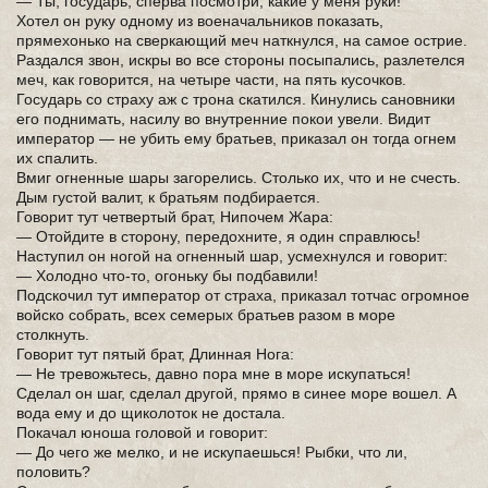
— Ты, государь, сперва посмотри, какие у меня руки!
Хотел он руку одному из военачальников показать,
прямехонько на сверкающий меч наткнулся, на самое острие.
Раздался звон, искры во все стороны посыпались, разлетелся
меч, как говорится, на четыре части, на пять кусочков.
Государь со страху аж с трона скатился. Кинулись сановники
его поднимать, насилу во внутренние покои увели. Видит
император — не убить ему братьев, приказал он тогда огнем
их спалить.
Вмиг огненные шары загорелись. Столько их, что и не счесть.
Дым густой валит, к братьям подбирается.
Говорит тут четвертый брат, Нипочем Жара:
— Отойдите в сторону, передохните, я один справлюсь!
Наступил он ногой на огненный шар, усмехнулся и говорит:
— Холодно что-то, огоньку бы подбавили!
Подскочил тут император от страха, приказал тотчас огромное
войско собрать, всех семерых братьев разом в море
столкнуть.
Говорит тут пятый брат, Длинная Нога:
— Не тревожьтесь, давно пора мне в море искупаться!
Сделал он шаг, сделал другой, прямо в синее море вошел. А
вода ему и до щиколоток не достала.
Покачал юноша головой и говорит:
— До чего же мелко, и не искупаешься! Рыбки, что ли,
половить?