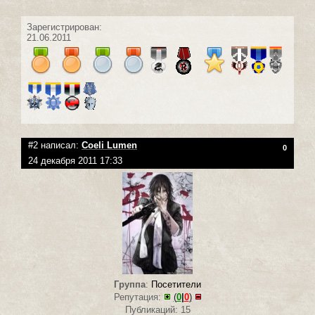
Зарегистрирован:
21.06.2011
#2 написал:
Coeli Lumen
0
24 декабря 2011 17:33
Группа
:
Посетители
Репутация:
(
0
|
0
)
Публикаций: 15