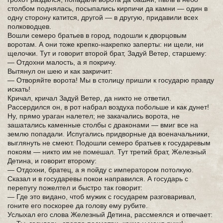
столбом поднялась, посыпались кирпичи да камни — один в
одну сторону катится, другой — в другую, придавили всех
полководцев.
Вошли семеро братьев в город, подошли к дворцовым
воротам. А они тоже крепко-накрепко заперты: ни щели, ни
щелочки. Тут и говорит второй брат, Задуй Ветер, старшему:
— Отдохни малость, а я покричу.
Вытянул он шею и как закричит:
— Отворяйте ворота! Мы в столицу пришли к государю правду
искать!
Кричал, кричал Задуй Ветер, да никто не ответил.
Рассердился он, в рот набрал воздуха побольше и как дунет!
Ну, прямо ураган налетел; не закачались ворота, не
зашатались каменные столбы с драконами — вмиг все на
землю попадали. Испугались придворные да военачальники,
выглянуть не смеют. Подошли семеро братьев к государевым
покоям — никто им не помешал. Тут третий брат, Железный
Детина, и говорит второму:
— Отдохни, братец, а я пойду с императором потолкую.
Сказал и в государевы покои направился. А государь с
перепугу пожелтел и быстро так говорит:
— Где это видано, чтоб мужик с государем разговаривал,
гоните его поскорее да голову ему рубите.
Услыхал его слова Железный Детина, рассмеялся и отвечает: