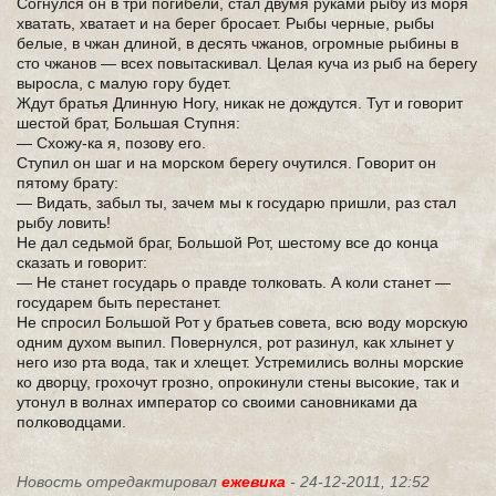
Согнулся он в три погибели, стал двумя руками рыбу из моря
хватать, хватает и на берег бросает. Рыбы черные, рыбы
белые, в чжан длиной, в десять чжанов, огромные рыбины в
сто чжанов — всех повытаскивал. Целая куча из рыб на берегу
выросла, с малую гору будет.
Ждут братья Длинную Ногу, никак не дождутся. Тут и говорит
шестой брат, Большая Ступня:
— Схожу-ка я, позову его.
Ступил он шаг и на морском берегу очутился. Говорит он
пятому брату:
— Видать, забыл ты, зачем мы к государю пришли, раз стал
рыбу ловить!
Не дал седьмой браг, Большой Рот, шестому все до конца
сказать и говорит:
— Не станет государь о правде толковать. А коли станет —
государем быть перестанет.
Не спросил Большой Рот у братьев совета, всю воду морскую
одним духом выпил. Повернулся, рот разинул, как хлынет у
него изо рта вода, так и хлещет. Устремились волны морские
ко дворцу, грохочут грозно, опрокинули стены высокие, так и
утонул в волнах император со своими сановниками да
полководцами.
Новость отредактировал
ежевика
- 24-12-2011, 12:52