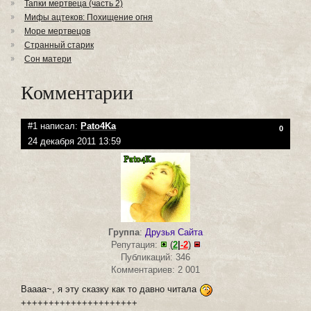
Тапки мертвеца (часть 2)
Мифы ацтеков: Похищение огня
Море мертвецов
Странный старик
Сон матери
Комментарии
#1 написал:
Pato4Ka
0
24 декабря 2011 13:59
Группа
:
Друзья Сайта
Репутация:
(
2
|
-2
)
Публикаций: 346
Комментариев: 2 001
Ваааа~, я эту сказку как то давно читала
+++++++++++++++++++++