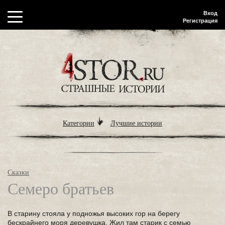
Вход
Регистрация
Категории
Лучшие истории
Сказки
Семеро братьев
В старину стояла у подножья высоких гор на берегу
бескрайнего моря деревушка. Жил там старик с семью