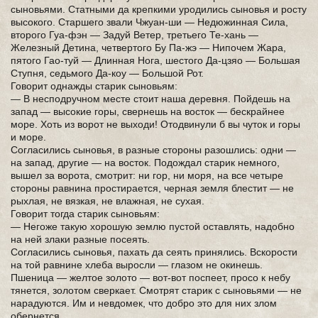
сыновьями. Статными да крепкими уродились сыновья и росту
высокого. Старшего звали Чжуан-ши — Недюжинная Сила,
второго Гуа-фэн — Задуй Ветер, третьего Те-хань —
Железный Детина, четвертого Бу Па-жэ — Нипочем Жара,
пятого Гао-туй — Длинная Нога, шестого Да-цзяо — Большая
Ступня, седьмого Да-коу — Большой Рот.
Говорит однажды старик сыновьям:
— В несподручном месте стоит наша деревня. Пойдешь на
запад — высокие горы, свернешь на восток — бескрайнее
море. Хоть из ворот не выходи! Отодвинули б вы чуток и горы
и море.
Согласились сыновья, в разные стороны разошлись: одни —
на запад, другие — на восток. Подождал старик немного,
вышел за ворота, смотрит: ни гор, ни моря, на все четыре
стороны равнина простирается, черная земля блестит — не
рыхлая, не вязкая, не влажная, не сухая.
Говорит тогда старик сыновьям:
— Негоже такую хорошую землю пустой оставлять, надобно
на ней злаки разные посеять.
Согласились сыновья, пахать да сеять принялись. Вскорости
на той равнине хлеба выросли — глазом не окинешь.
Пшеница — желтое золото — вот-вот поспеет, просо к небу
тянется, золотом сверкает. Смотрят старик с сыновьями — не
нарадуются. Им и невдомек, что добро это для них злом
обернется.