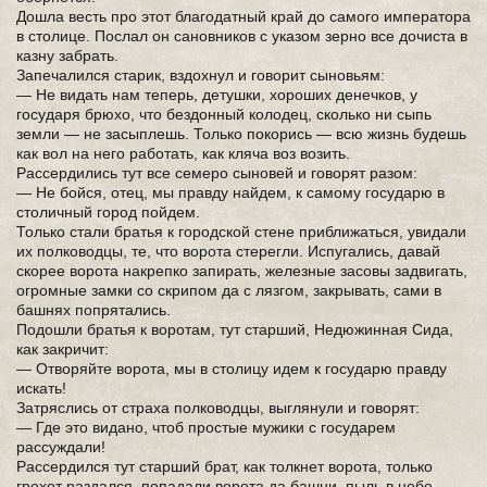
Дошла весть про этот благодатный край до самого императора
в столице. Послал он сановников с указом зерно все дочиста в
казну забрать.
Запечалился старик, вздохнул и говорит сыновьям:
— Не видать нам теперь, детушки, хороших денечков, у
государя брюхо, что бездонный колодец, сколько ни сыпь
земли — не засыплешь. Только покорись — всю жизнь будешь
как вол на него работать, как кляча воз возить.
Рассердились тут все семеро сыновей и говорят разом:
— Не бойся, отец, мы правду найдем, к самому государю в
столичный город пойдем.
Только стали братья к городской стене приближаться, увидали
их полководцы, те, что ворота стерегли. Испугались, давай
скорее ворота накрепко запирать, железные засовы задвигать,
огромные замки со скрипом да с лязгом, закрывать, сами в
башнях попрятались.
Подошли братья к воротам, тут старший, Недюжинная Сида,
как закричит:
— Отворяйте ворота, мы в столицу идем к государю правду
искать!
Затряслись от страха полководцы, выглянули и говорят:
— Где это видано, чтоб простые мужики с государем
рассуждали!
Рассердился тут старший брат, как толкнет ворота, только
грохот раздался, попадали ворота да башни, пыль в небо