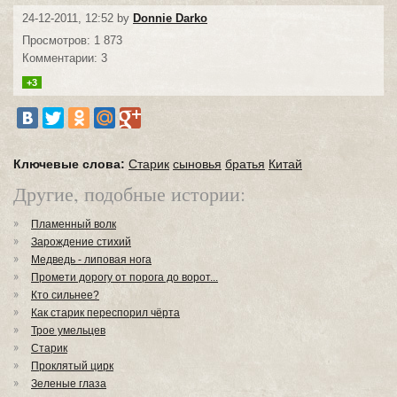
24-12-2011, 12:52 by
Donnie Darko
Просмотров: 1 873
Комментарии: 3
+3
Ключевые слова:
Старик
сыновья
братья
Китай
Другие, подобные истории:
Пламенный волк
Зарождение стихий
Медведь - липовая нога
Промети дорогу от порога до ворот...
Кто сильнее?
Как старик переспорил чёрта
Трое умельцев
Старик
Проклятый цирк
Зеленые глаза