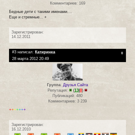
Комментариев: 169
Бедные дети с такими именами....
Еще и стремные... +
Зарегистрирован:
14.12.2011
#3 написал:
Катиринка
0
28 марта 2012 20:49
Группа
:
Друзья Сайта
Репутация:
(
13
|
0
)
Публикаций: 480
Комментариев: 3 239
+
+
+
+
+
+
+
Зарегистрирован:
16.12.2010