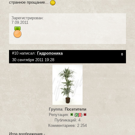
странное прощание...
Зарегистрирован:
7.09.2011
#10 написал:
Гидропоника
0
30 сентября 2011 19:28
Группа
:
Посетители
Репутация:
(
0
|
0
)
Публикаций: 4
Комментариев: 2 254
Игра воображения -