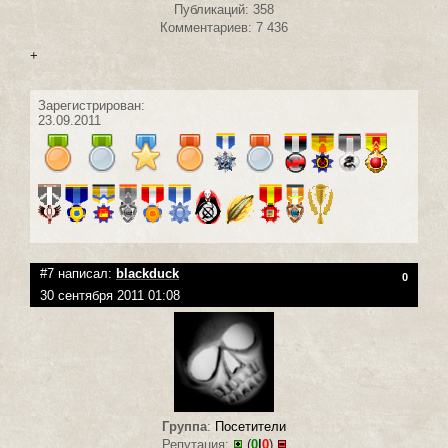
Публикаций: 358
Комментариев: 7 436
+
Зарегистрирован:
23.09.2011
#7 написал:
blackduck
0
30 сентября 2011 01:08
Группа
:
Посетители
Репутация:
(
0
|
0
)