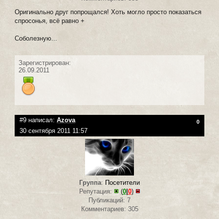
Оригинально друг попрощался! Хоть могло просто показаться
спросонья, всё равно +
Соболезную...
Зарегистрирован:
26.09.2011
#9 написал:
Azova
0
30 сентября 2011 11:57
Группа
:
Посетители
Репутация:
(
0
|
0
)
Публикаций: 7
Комментариев: 305