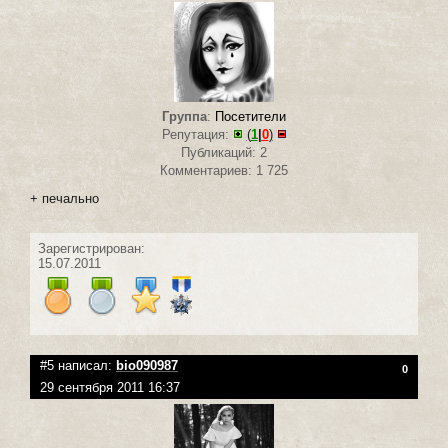
Группа
:
Посетители
Репутация:
(
1
|
0
)
Публикаций: 2
Комментариев: 1 725
+ печально
Зарегистрирован:
15.07.2011
#5 написал:
bio090987
0
29 сентября 2011 16:37