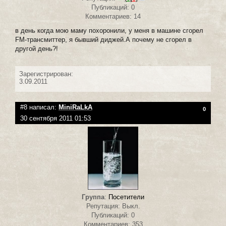
Публикаций: 0
Комментариев: 14
в день когда мою маму похоронили, у меня в машине сгорел
FM-трансмиттер, я бывший диджей.А почему не сгорел в
другой день?!
Зарегистрирован:
3.09.2011
#8 написал:
MiniRaLkA
0
30 сентября 2011 01:53
Группа
:
Посетители
Репутация: Выкл.
Публикаций: 0
Комментариев: 353