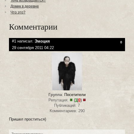
Тень возвращается?
Домик в деревне
Что это?
Комментарии
#1 написал:
Эмоция
0
29 сентября 2011 04:22
Группа
:
Посетители
Репутация:
(
1
|
0
)
Публикаций: 7
Комментариев: 290
Пришел проститься)