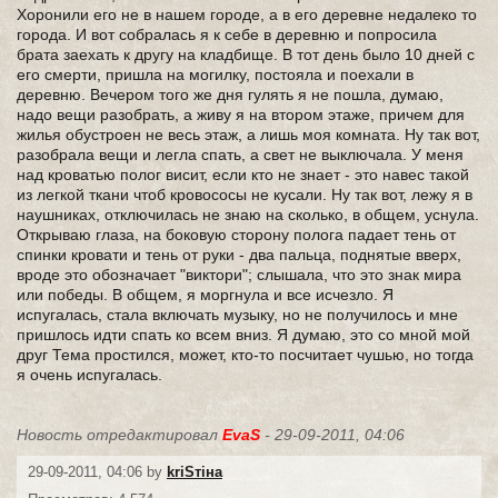
Хоронили его не в нашем городе, а в его деревне недалеко то
города. И вот собралась я к себе в деревню и попросила
брата заехать к другу на кладбище. В тот день было 10 дней с
его смерти, пришла на могилку, постояла и поехали в
деревню. Вечером того же дня гулять я не пошла, думаю,
надо вещи разобрать, а живу я на втором этаже, причем для
жилья обустроен не весь этаж, а лишь моя комната. Ну так вот,
разобрала вещи и легла спать, а свет не выключала. У меня
над кроватью полог висит, если кто не знает - это навес такой
из легкой ткани чтоб кровососы не кусали. Ну так вот, лежу я в
наушниках, отключилась не знаю на сколько, в общем, уснула.
Открываю глаза, на боковую сторону полога падает тень от
спинки кровати и тень от руки - два пальца, поднятые вверх,
вроде это обозначает "виктори"; слышала, что это знак мира
или победы. В общем, я моргнула и все исчезло. Я
испугалась, стала включать музыку, но не получилось и мне
пришлось идти спать ко всем вниз. Я думаю, это со мной мой
друг Тема простился, может, кто-то посчитает чушью, но тогда
я очень испугалась.
Новость отредактировал
EvaS
- 29-09-2011, 04:06
29-09-2011, 04:06 by
kriSтiнa