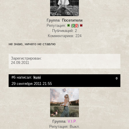
Группа
:
Посетители
Репутация:
(
0
|
0
)
Публикаций: 2
Комментариев: 224
не знаю, ничего не ставлю
Зарегистрирован:
24.09.2011
#6 написал:
kusi
0
29 сентября 2011 21:55
Группа
:
V.I.P.
Репутация: Выкл.