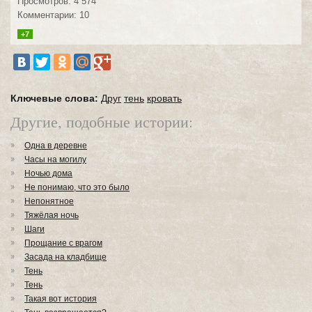
Просмотров: 4 574
Комментарии: 10
+7
Ключевые слова:
Друг
тень
кровать
Другие, подобные истории:
Одна в деревне
Часы на могилу
Ночью дома
Не понимаю, что это было
Непонятное
Тяжёлая ночь
Шаги
Прощание с врагом
Засада на кладбище
Тень
Тень
Такая вот история