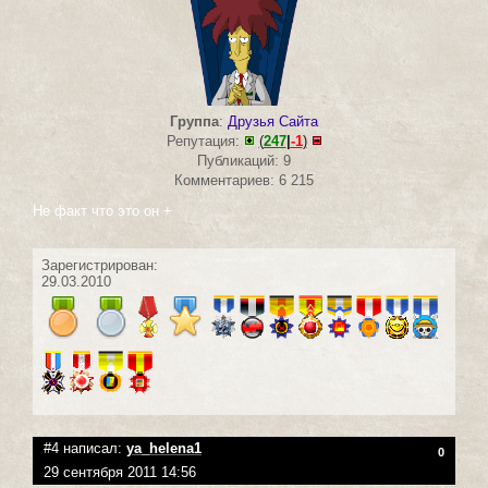
Группа
:
Друзья Сайта
Репутация:
(
247
|
-1
)
Публикаций: 9
Комментариев: 6 215
Не факт что это он +
Зарегистрирован:
29.03.2010
#4 написал:
ya_helena1
0
29 сентября 2011 14:56