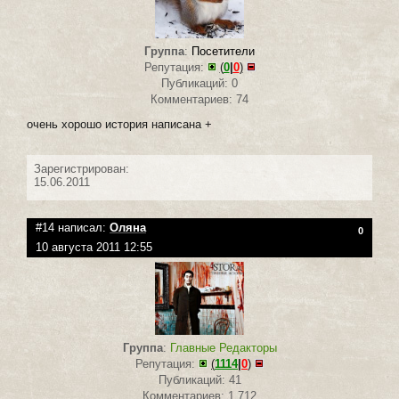
Группа
:
Посетители
Репутация:
(
0
|
0
)
Публикаций: 0
Комментариев: 74
очень хорошо история написана +
Зарегистрирован:
15.06.2011
#14 написал:
Оляна
0
10 августа 2011 12:55
Группа
:
Главные Редакторы
Репутация:
(
1114
|
0
)
Публикаций: 41
Комментариев: 1 712