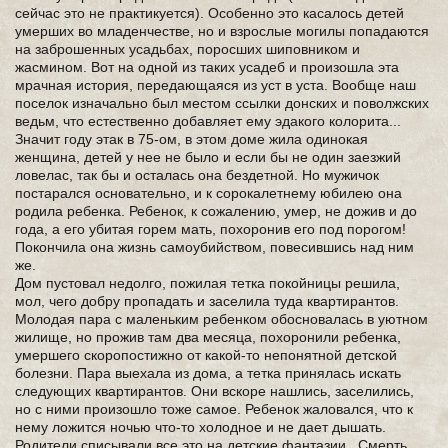
сейчас это не практикуется). Особенно это касалось детей
умерших во младенчестве, но и взрослые могилы попадаются
на заброшенных усадьбах, поросших шиповником и
жасмином. Вот на одной из таких усадеб и произошла эта
мрачная история, передающаяся из уст в уста. Вообще наш
поселок изначально был местом ссылки донских и поволжских
ведьм, что естественно добавляет ему эдакого колорита...
Значит году этак в 75-ом, в этом доме жила одинокая
женщина, детей у нее не было и если бы не один заезжий
ловелас, так бы и осталась она бездетной. Но мужичок
постарался основательно, и к сорокалетнему юбилею она
родила ребенка. Ребенок, к сожалению, умер, не дожив и до
года, а его убитая горем мать, похоронив его под порогом!
Покончила она жизнь самоубийством, повесившись над ним
же.
Дом пустовал недолго, пожилая тетка покойницы решила,
мол, чего добру пропадать и заселила туда квартирантов.
Молодая пара с маленьким ребенком обосновалась в уютном
жилище, но прожив там два месяца, похоронили ребенка,
умершего скоропостижно от какой-то непонятной детской
болезни. Пара выехала из дома, а тетка принялась искать
следующих квартирантов. Они вскоре нашлись, заселились,
но с ними произошло тоже самое. Ребенок жаловался, что к
нему ложится ночью что-то холодное и не дает дышать.
Родители списывали все это на детские фантазии.. Смерть