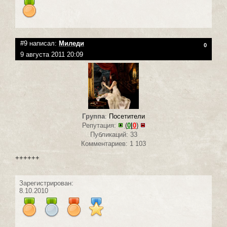
#9 написал:
Миледи
0
9 августа 2011 20:09
Группа
:
Посетители
Репутация:
(
0
|
0
)
Публикаций: 33
Комментариев: 1 103
++++++
Зарегистрирован:
8.10.2010