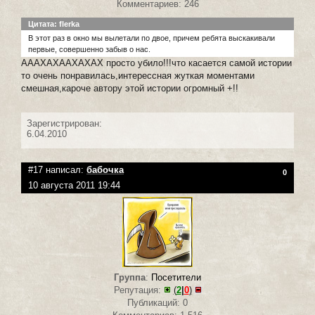
Комментариев: 246
Цитата: flerka
В этот раз в окно мы вылетали по двое, причем ребята выскакивали
первые, совершенно забыв о нас.
АААХАХААХАХАХ просто убило!!!что касается самой истории
то очень понравилась,интерессная жуткая моментами
смешная,кароче автору этой истории огромный +!!
Зарегистрирован:
6.04.2010
#17 написал:
бабочка
0
10 августа 2011 19:44
Группа
:
Посетители
Репутация:
(
2
|
0
)
Публикаций: 0