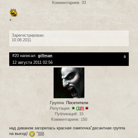
Комментариев: 33
+
Зарегистрирован:
10.08.2011
#20 написал:
gillman
0
12 августа 2011 02:56
Группа
:
Посетители
Репутация:
(
1
|
0
)
Публикаций: 15
Комментариев: 150
над диваном загорелась красная лампочка"десантная группа
на выход!
")))))