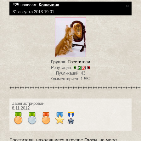
#25 написал:
Кошачина
0
31 августа 2013 19:01
Группа
:
Посетители
Репутация:
(
2
|
0
)
Публикаций: 43
Комментариев: 1 552
++++++++++++++++++++++++++++++++++++++++++++++++++++
Зарегистрирован:
8.11.2012
Посетители, находящиеся в группе
Гости
, не могут