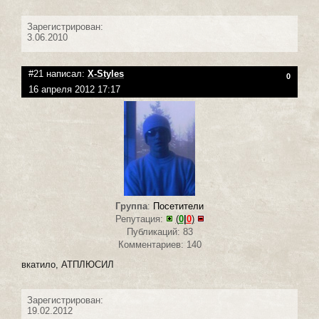
Зарегистрирован:
3.06.2010
#21 написал:
X-Styles
0
16 апреля 2012 17:17
Группа
:
Посетители
Репутация:
(
0
|
0
)
Публикаций: 83
Комментариев: 140
вкатило, АТПЛЮСИЛ
Зарегистрирован:
19.02.2012