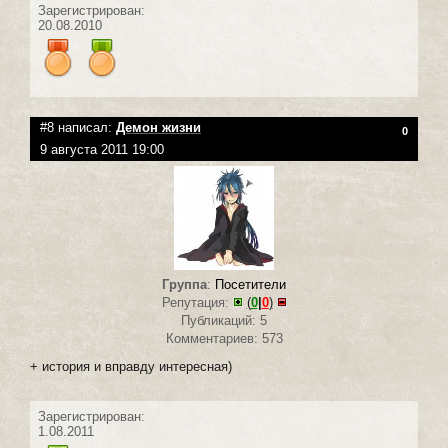
Зарегистрирован:
20.08.2010
#8 написал:
Демон жизни
0
9 августа 2011 19:00
Группа
:
Посетители
Репутация:
(
0
|
0
)
Публикаций: 5
Комментариев: 573
+ история и вправду интересная)
Зарегистрирован:
1.08.2011