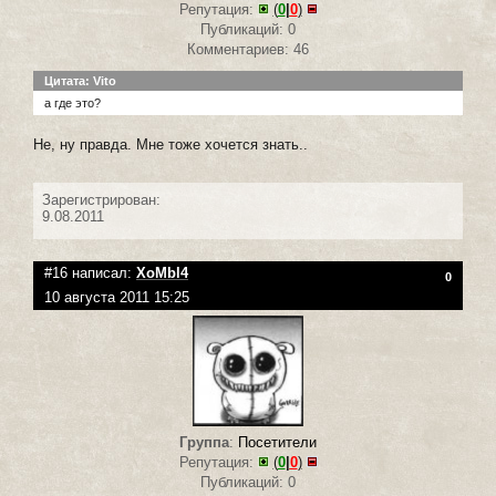
Репутация:
(
0
|
0
)
Публикаций: 0
Комментариев: 46
Цитата: Vito
а где это?
Не, ну правда. Мне тоже хочется знать..
Зарегистрирован:
9.08.2011
#16 написал:
XoMbl4
0
10 августа 2011 15:25
Группа
:
Посетители
Репутация:
(
0
|
0
)
Публикаций: 0