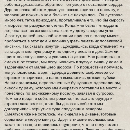
ребенка доказывала обратное - он умер от остановки сердца.
Дурная слава об этом доме уже вовсю ходила по поселку, и
желающих пожить в нем больше не находилось. Он пустовал
много лет, тетка приходила, протапливала его, что бы сырость
и морозы не разрушили стены. Когда мне было пятнадцать
лет, она все так же ковыляла к этому дому с ведром угля...
И вот тут, нашей шальной компании пришла в голову мысля,
пробраться в этот дом и воочию узреть памятник поселковой
мистики. Так сказать изнутри.. Дождавшись, когда стемнеет, мы
вытащили оконную раму и по одному влезли в дом. Зажгли
приготовленную свечу и уселись на диван. Нас распирало от
смеха и от страха, мы вслушивались в жуткую тишину дома и
вздрагивали от малейшего шороха. По прошествии получаса,
мы успокоились, а зря... Дверца древнего шифоньера со
скрипом отворилась, и на пол вывалились детские кубики.
Наши организмы, переполненные бушующим адреналином,
снесли ту раму, которую мы аккуратно поставили на место и
понеслись по заснеженному поселку, завязая в сугробах.
Немного придя в себя, мы решили, что все это ерунда и
страха глаза велики, а что бы доказать себе это мы
договорились вернуться туда следующим вечером.
Смеяться уже не хотелось, мы сидели на диване, готовые
сорваться в любую минуту. Вдруг в тишине послышалась
какая-то возня, и появилось ощущение, что по полу ползет
ребенок, издавая тихие агукающие звуки. Дверца шкафа снова