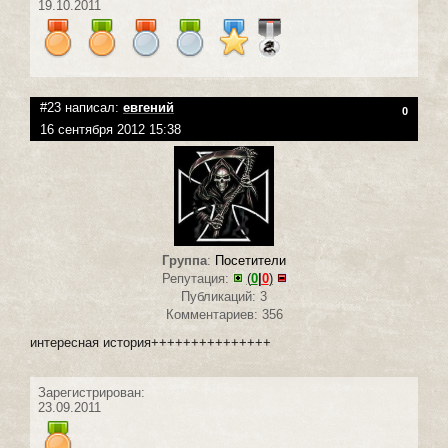
19.10.2011
#23 написал:
евгений
0
16 сентября 2012 15:38
Группа
:
Посетители
Репутация:
(
0
|
0
)
Публикаций: 3
Комментариев: 356
интересная история+++++++++++++++
Зарегистрирован:
23.09.2011