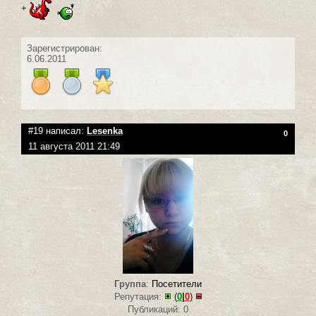
+
Зарегистрирован:
6.06.2011
#19 написал:
Lesenka
0
11 августа 2011 21:49
Группа
:
Посетители
Репутация:
(
0
|
0
)
Публикаций: 0