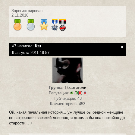
Зарегистрирован:
2.11.2010
#7 написал:
Кэт
0
9 августа 2011 18:57
Группа
:
Посетители
Репутация:
(
0
|
0
)
Публикаций: 43
Комментариев: 453
Ой, какая печальная история... уж лучше бы бедной женщине
не встречался заезжий ловелас, и дожила бы она спокойно до
старости... +