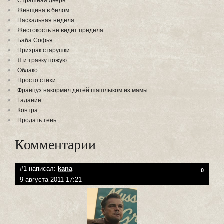
Страшная дверь
Женщина в белом
Пасхальная неделя
Жестокость не видит предела
Баба Софья
Призрак старушки
Я и травку пожую
Облако
Просто стихи...
Француз накормил детей шашлыком из мамы
Гадание
Контра
Продать тень
Комментарии
#1 написал:
kana
0
9 августа 2011 17:21