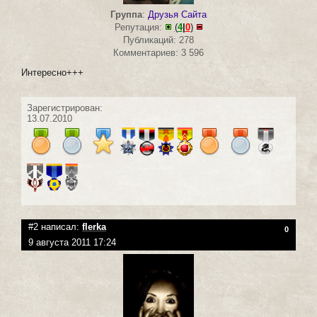
Группа
:
Друзья Сайта
Репутация:
(
4
|
0
)
Публикаций: 278
Комментариев: 3 596
Интересно+++
Зарегистрирован:
13.07.2010
#2 написал:
flerka
0
9 августа 2011 17:24