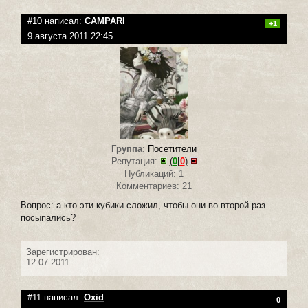
#10 написал:
CAMPARI
+1
9 августа 2011 22:45
Группа
:
Посетители
Репутация:
(
0
|
0
)
Публикаций: 1
Комментариев: 21
Вопрос: а кто эти кубики сложил, чтобы они во второй раз
посыпались?
Зарегистрирован:
12.07.2011
#11 написал:
Oxid
0