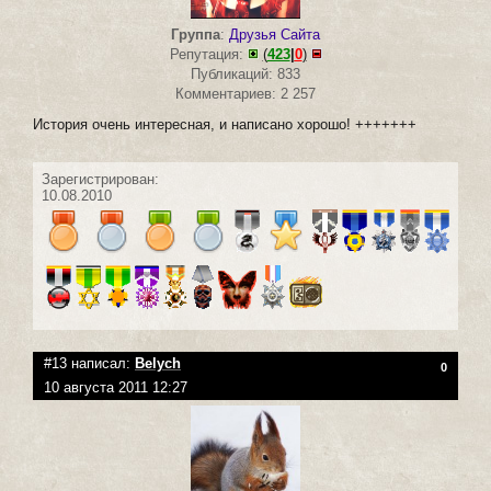
Группа
:
Друзья Сайта
Репутация:
(
423
|
0
)
Публикаций: 833
Комментариев: 2 257
История очень интересная, и написано хорошо! +++++++
Зарегистрирован:
10.08.2010
#13 написал:
Belych
0
10 августа 2011 12:27