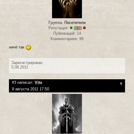
Группа
:
Посетители
Репутация:
(
0
|
0
)
Публикаций: 14
Комментариев: 99
ничё так
Зарегистрирован:
5.08.2011
#3 написал:
Vito
0
9 августа 2011 17:50