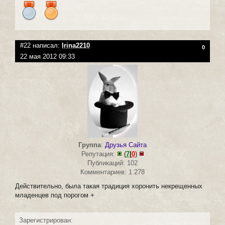
#22 написал:
Irina2210
0
22 мая 2012 09:33
Группа
:
Друзья Сайта
Репутация:
(
7
|
0
)
Публикаций: 102
Комментариев: 1 278
Действительно, была такая традиция хоронить некрещенных
младенцев под порогом +
Зарегистрирован: