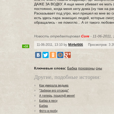
ДАЖЕ ЗА ВОДКУ. А еще меня убивает ее мать (а
постоянно, когда меня нету дома (ну там на р
Расказывает под утро, мол пришел ко мне во сн
есть здесь пара знающих людей, которые смогу
обращались - не помогло... А от такого любовн
Новость отредактировал
Core
- 11-06-2011, 
11-06-2011, 13:10 by
Mit4el666
Просмотров: 3 2
+16
Ключевые слова:
Бабка
похороны
сны
Другие, подобные истории:
Как умирала ведьма
"Забери его отсюда"
А теперь, поцелуй меня!
Бабка в лесу
Бабка
Фото в гробу