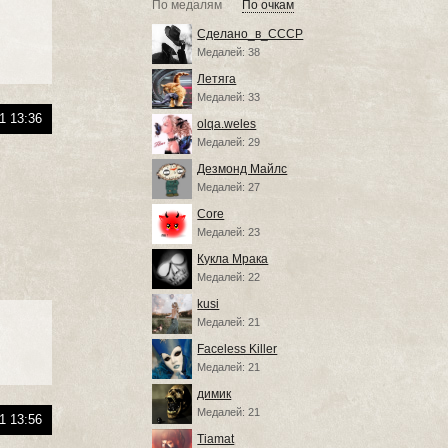
По медалям
По очкам
Сделано_в_СССР
Медалей: 38
Летяга
Медалей: 33
1 13:36
olqa.weles
Медалей: 29
Дезмонд Майлс
Медалей: 27
Core
Медалей: 23
Кукла Мрака
Медалей: 22
kusi
Медалей: 21
Faceless Killer
Медалей: 21
димик
Медалей: 21
1 13:56
Tiamat