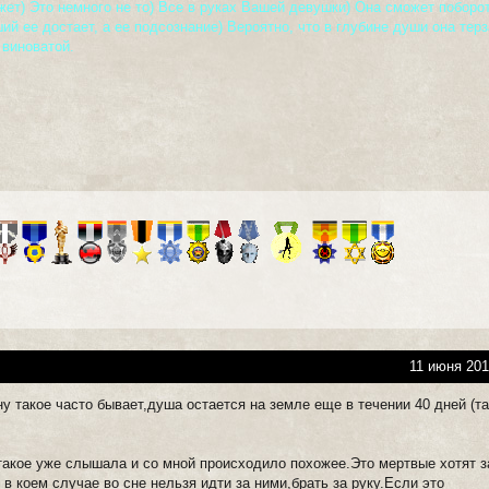
жет) Это немного не то) Все в руках Вашей девушки) Она сможет поборо
ий ее достает, а ее подсознание) Вероятно, что в глубине души она тер
 виноватой.
11 июня 201
.ну такое часто бывает,душа остается на земле еще в течении 40 дней (т
з такое уже слышала и со мной происходило похожее.Это мертвые хотят 
в коем случае во сне нельзя идти за ними,брать за руку.Если это