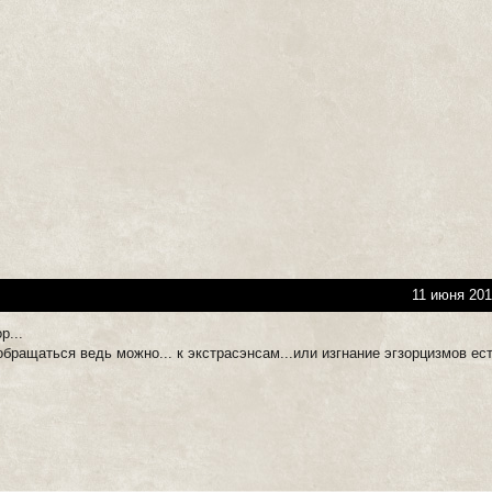
11 июня 201
р...
обращаться ведь можно... к экстрасэнсам...или изгнание эгзорцизмов ест