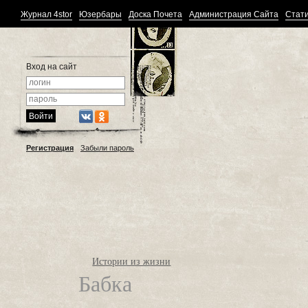
Журнал 4stor
Юзербары
Доска Почета
Администрация Сайта
Стати
Вход на сайт
Регистрация
Забыли пароль
Истории из жизни
Бабка