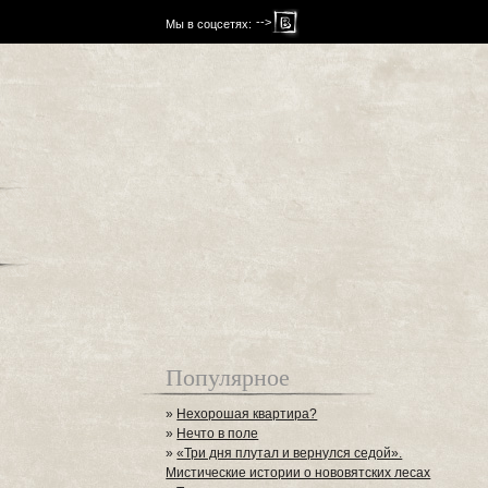
-->
Мы в соцсетях:
Популярное
»
Нехорошая квартира?
»
Нечто в поле
»
«Три дня плутал и вернулся седой».
Мистические истории о нововятских лесах