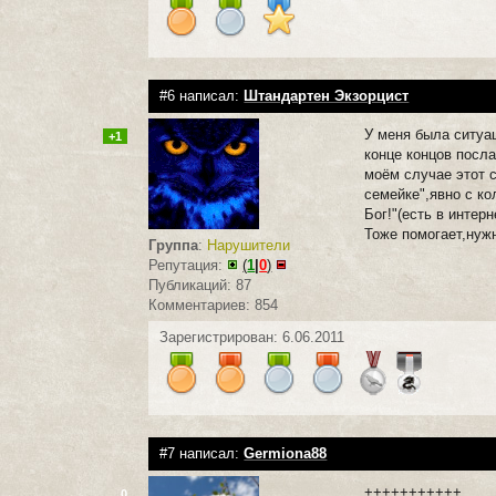
#6 написал:
Штандартен Экзорцист
У меня была ситуа
+1
конце концов посл
моём случае этот 
семейке",явно с к
Бог!"(есть в интер
Тоже помогает,нужн
Группа
:
Нарушители
Репутация:
(
1
|
0
)
Публикаций: 87
Комментариев: 854
Зарегистрирован: 6.06.2011
#7 написал:
Germiona88
+++++++++++
0