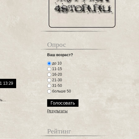
Опрос
Ваш возраст?
до 10
11-15
16-20
21-30
1 13:29
31-50
больше 50
ь...
Результаты
Рейтинг