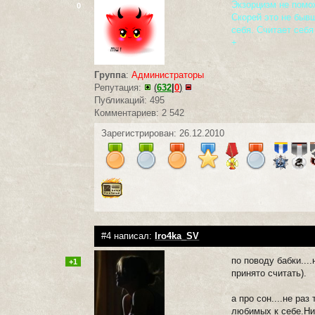
Экзорцизм не помо
0
Скорей это не бывш
себя. Считает себя
+
Группа
:
Администраторы
Репутация:
(
632
|
0
)
Публикаций: 495
Комментариев: 2 542
Зарегистрирован: 26.12.2010
#4 написал:
Iro4ka_SV
по поводу бабки...
+1
принято считать).
а про сон....не ра
любимых к себе.Ни 