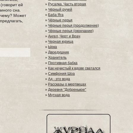
»
Русалка. Часть вторая
(говорит ей
»
Чёрный ручей
иного сна.
»
Баба Яга
к чему? Может
»
Чёрные перья
 предлагать,
»
Чёрные перья (продолжение)
»
Чёрные перья (окончание)
»
Ангел, Черт и Врач
»
Черная курица
»
Ырка
»
Двоедушник
»
Хранитель
»
Противная бабка
»
Как нечистый к вдове сватался
»
Симфония Шоа
»
Ад - это вода
»
Рассказы о мертвецах
»
Деревня "Добренькое"
»
Мутная вода