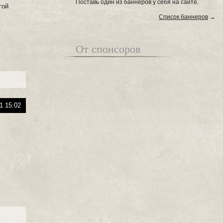
Поставь один из баннеров у себя на сайте.
гой
Список баннеров
→
От спонсоров
1 15:02