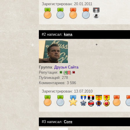
Зарегистрирован: 20.01.2011
#2 написал:
kana
+
0
Группа
:
Друзья Сайта
Репутация:
(
4
|
0
)
Публикаций: 278
Комментариев: 3 596
Зарегистрирован: 13.07.2010
#3 написал:
Core