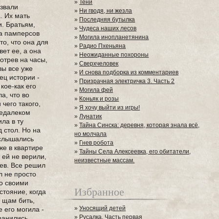
»
Тени
 звали
»
Ни гводя, ни жезла
. Их мать
»
Последняя бутылка
и. Братьям,
»
Чудеса наших лесов
на памперсов
»
Могила инопланетянина
то, что она для
»
Радио Пхеньяна
вет ее, а она
»
Неожиданные похороны
мотрев на часы,
»
Сверхчеловек
 вы все уже
»
И снова подборка из комментариев
ец истории -
»
Призрачная электричка 3. Часть 2
кое-как его
»
Могила фей
а, что во
»
Коньяк и розы
 чего такого,
»
Я хочу выйти из игры!
недалеком
»
Лунатик
ла в ту
»
Тайна Синска: деревня, которая знала всё,
 стол. Но на
но молчала
 слышались
»
Гнев робота
же в квартире
»
Тайны Села Алексеевка, его обитатели,
 ей не верили,
неизвестные массам.
ьев. Все решил
л не просто
со своими
Избранное
стояние, когда
о щам бить,
»
Уносящий детей
е его могила -
»
Русалка. Часть первая
ранились,