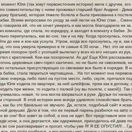
 момент Юля (так зовут первоисточник истории) жила с другим, его
 по совместительству с ними проживал старший брат Андрея - Дима
ушку братьев), которая тяжело болела и была прикованна к постел
бабки. Всеми вопросами по уходу за ней легли на Юлю (там... Сме
о говорила ей, что не хочет умирать и как могла благодарила ее за 
из комнаты, где спала, по коридору, и заходит в комнату к бабке. Зо
льно перепугалась, как во сне, так и на яву. Когда проснулась, пос
йти до нее и кое-как уснула. Утром, когда все проснулись, ну и, как
, что она умерла примерно в те самые 4:30 ночи... Нет, это не кон
время похорон гроб с усопшей вылелал у всех из его несших из рук, 
етел с креплений. Кое-как похоронили. Ах да! Еще Юля рассказывал
гонь церковных свеч горел хаотично, но не было ни сквозняков, ни
всех остальных присутствующих со свечками все было в порядке. В 
а бабка, стала твориться чертовщина... На тот момент она перевози
свою очередь либо лаял на пустое место, либо, скуля, прятался под
гда Юля ходила по квартире, за ней шлейфом, прям как в догонку,
одить при жизни, то ходила с палкой (ну вы поняли, с какой)). Так 
чивалась новая, то она могла взорваться в руке. Друзья по началу
м стороной. В этой истории мне всегда удивляло спокойствие брат
, как бы это банально не звучало. Да, кстати, подобный сайт я иска
анной девушки. Дело в том, что ее первый парень разбился на авто 
 во сне! Все зовет за собой, а она не идет. Вот представьте мое со
ди ночи, а она дергается, как одержимая, приходилось ей даже п
 во сне разговаривает и просит, чтобы уже Я! Я ЕЕ ОПУСТИЛ!... Гд
все, кто тогда разбился, а его могилы нет, записи у сторожа не сох