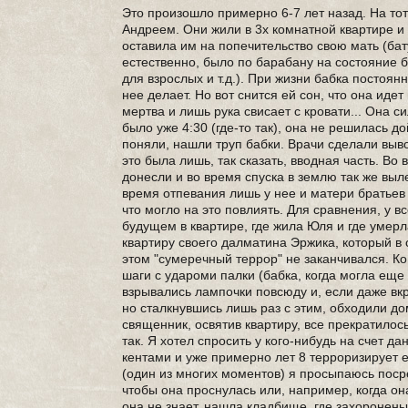
Это произошло примерно 6-7 лет назад. На тот
Андреем. Они жили в 3х комнатной квартире и
оставила им на попечительство свою мать (бат
естественно, было по барабану на состояние 
для взрослых и т.д.). При жизни бабка постоянн
нее делает. Но вот снится ей сон, что она идет 
мертва и лишь рука свисает с кровати... Она си
было уже 4:30 (где-то так), она не решилась до
поняли, нашли труп бабки. Врачи сделали вывод
это была лишь, так сказать, вводная часть. Во 
донесли и во время спуска в землю так же выл
время отпевания лишь у нее и матери братьев о
что могло на это повлиять. Для сравнения, у 
будущем в квартире, где жила Юля и где умерл
квартиру своего далматина Эржика, который в 
этом "сумеречный террор" не заканчивался. Ко
шаги с удароми палки (бабка, когда могла еще х
взрывались лампочки повсюду и, если даже вкру
но сталкнувшись лишь раз с этим, обходили до
священник, освятив квартиру, все прекратилось
так. Я хотел спросить у кого-нибудь на счет д
кентами и уже примерно лет 8 терроризирует ее
(один из многих моментов) я просыпаюсь посре
чтобы она проснулась или, например, когда она
она не знает, нашла кладбище, где захоронены 