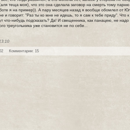
ля теща моя), что это она сделала заговор на смерть тому парню 
аботе я на пример)). А пару месяцев назад я вообще обомлел от Юл
е и говорит: "Раз ты ко мне не идешь, то я сам к тебе приду". Что 
т что-нибудь подсказать? Да! И свещенника, как панацею, не надо
ого треугольника уже становится не по себе...
13:10
02
Комментарии: 15