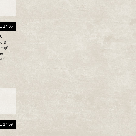
1 17:36
В
ло.В
й ещё
нет
е"..
1 17:59