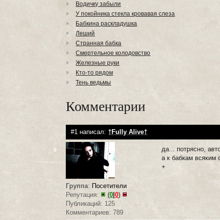
Водичку забыли
У покойника стекла кровавая слеза
Бабкина раскладушка
Леший
Странная бабка
Смертельное колодовство
Железные руки
Кто-то рядом
Тень ведьмы
Комментарии
#1 написал:
†Fully Alive†
да... потрясно, авто
0
а к бабкам всяким 
+
Группа
:
Посетители
Репутация:
(
0
|
0
)
Публикаций: 125
Комментариев: 789