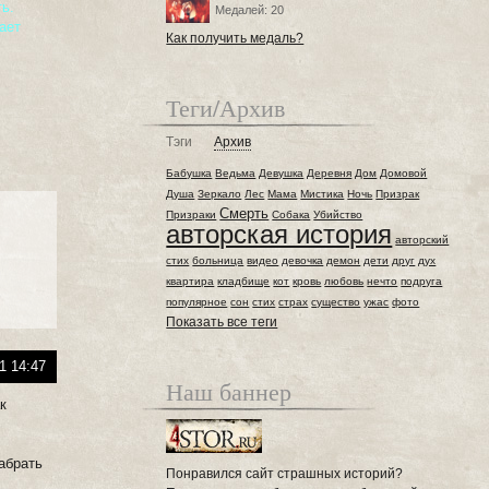
ть.
Медалей: 20
зает
Как получить медаль?
Теги/Архив
Тэги
Архив
Бабушка
Ведьма
Девушка
Деревня
Дом
Домовой
Душа
Зеркало
Лес
Мама
Мистика
Ночь
Призрак
Смерть
Призраки
Собака
Убийство
авторская история
авторский
стих
больница
видео
девочка
демон
дети
друг
дух
квартира
кладбище
кот
кровь
любовь
нечто
подруга
популярное
сон
стих
страх
существо
ужас
фото
Показать все теги
1 14:47
Наш баннер
ак
забрать
Понравился сайт страшных историй?