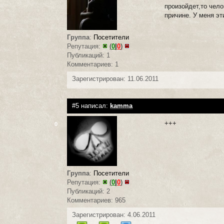
произойдет,то чело
причине. У меня эт
Группа
:
Посетители
Репутация:
(
0
|
0
)
Публикаций: 1
Комментариев: 1
Зарегистрирован: 11.06.2011
#5 написал:
kamma
+++
0
Группа
:
Посетители
Репутация:
(
0
|
0
)
Публикаций: 2
Комментариев: 965
Зарегистрирован: 4.06.2011