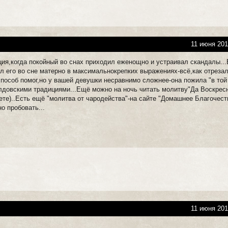
11 июня 201
ция,когда покойный во снах приходил еженощно и устраивал скандалы...
ал его во сне матерно в максимальнокрепких выражениях-всё,как отреза
способ помог,но у вашей девушки несравнимо сложнее-она пожила "в то
олдовскими традициями...Ещё можно на ночь читать молитву"Да Воскрес
нете)..Есть ещё "молитва от чародейства"-на сайте "Домашнее Благочести
о пробовать...
11 июня 201