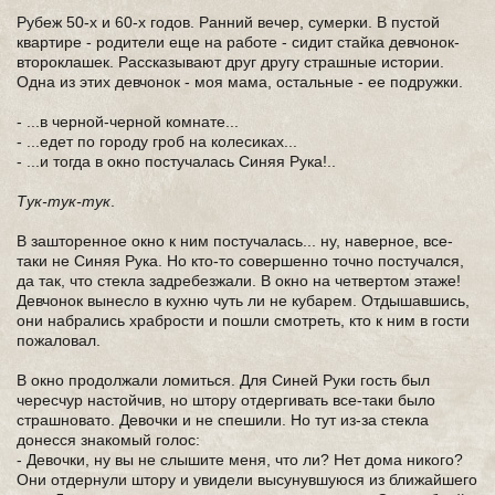
Рубеж 50-х и 60-х годов. Ранний вечер, сумерки. В пустой
квартире - родители еще на работе - сидит стайка девчонок-
второклашек. Рассказывают друг другу страшные истории.
Одна из этих девчонок - моя мама, остальные - ее подружки.
- ...в черной-черной комнате...
- ...едет по городу гроб на колесиках...
- ...и тогда в окно постучалась Синяя Рука!..
Тук-тук-тук
.
В зашторенное окно к ним постучалась... ну, наверное, все-
таки не Синяя Рука. Но кто-то совершенно точно постучался,
да так, что стекла задребезжали. В окно на четвертом этаже!
Девчонок вынесло в кухню чуть ли не кубарем. Отдышавшись,
они набрались храбрости и пошли смотреть, кто к ним в гости
пожаловал.
В окно продолжали ломиться. Для Синей Руки гость был
чересчур настойчив, но штору отдергивать все-таки было
страшновато. Девочки и не спешили. Но тут из-за стекла
донесся знакомый голос:
- Девочки, ну вы не слышите меня, что ли? Нет дома никого?
Они отдернули штору и увидели высунувшуюся из ближайшего