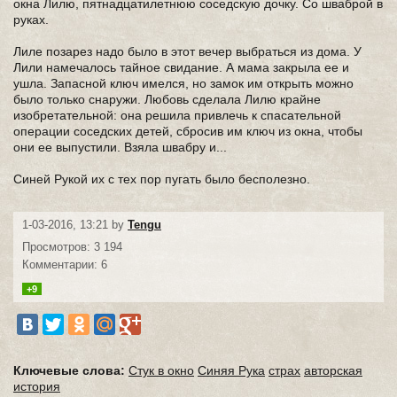
окна Лилю, пятнадцатилетнюю соседскую дочку. Со шваброй в
руках.
Лиле позарез надо было в этот вечер выбраться из дома. У
Лили намечалось тайное свидание. А мама закрыла ее и
ушла. Запасной ключ имелся, но замок им открыть можно
было только снаружи. Любовь сделала Лилю крайне
изобретательной: она решила привлечь к спасательной
операции соседских детей, сбросив им ключ из окна, чтобы
они ее выпустили. Взяла швабру и...
Синей Рукой их с тех пор пугать было бесполезно.
1-03-2016, 13:21 by
Tengu
Просмотров: 3 194
Комментарии: 6
+9
Ключевые слова:
Стук в окно
Синяя Рука
страх
авторская
история