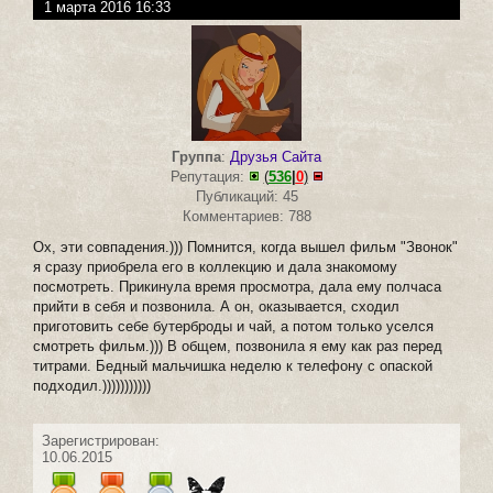
1 марта 2016 16:33
Группа
:
Друзья Сайта
Репутация:
(
536
|
0
)
Публикаций: 45
Комментариев: 788
Ох, эти совпадения.))) Помнится, когда вышел фильм "Звонок"
я сразу приобрела его в коллекцию и дала знакомому
посмотреть. Прикинула время просмотра, дала ему полчаса
прийти в себя и позвонила. А он, оказывается, сходил
приготовить себе бутерброды и чай, а потом только уселся
смотреть фильм.))) В общем, позвонила я ему как раз перед
титрами. Бедный мальчишка неделю к телефону с опаской
подходил.)))))))))))
Зарегистрирован:
10.06.2015