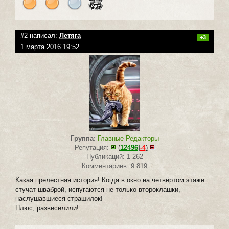
#2 написал:
Летяга
+3
1 марта 2016 19:52
Группа
:
Главные Редакторы
Репутация:
(
12496
|
-4
)
Публикаций: 1 262
Комментариев: 9 819
Какая прелестная история! Когда в окно на четвёртом этаже
стучат шваброй, испугаются не только второклашки,
наслушавшиеся страшилок!
Плюс, развеселили!