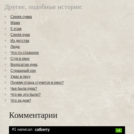
Другие, подобные истории:
Синяя сумка
Мама
5 этаж
Синяя рука
Из детства
Люда
Что-то странное
Стук в окно
Волосатая рука
Страшный сон
Ужас в лесу
Почему птица стучится в окно?
Чья была рука?
Что же это было?
Что за дом?
Комментарии
#1 написал:
catberry
+1