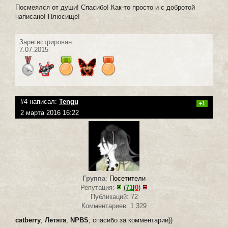
Посмеялся от души! Спасибо! Как-то просто и с добротой
написано! Плюсище!
Зарегистрирован:
7.07.2015
#4 написал:
Tengu
+1
2 марта 2016 16:22
Группа
:
Посетители
Репутация:
(
71
|
0
)
Публикаций: 72
Комментариев: 1 329
catberry
,
Летяга
,
NPBS
, спасибо за комментарии))