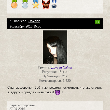
#6 написал:
Эвиллс
+1
9 декабря 2016 15:56
Группа
:
Друзья Сайта
Репутация: Выкл.
Публикаций: 247
Комментариев: 3 720
Смелые девочки! Всё- таки решили посмотреть кто- же стучит.
А вдруг- и правда синяя рука?!
+
Зарегистрирован:
27.04.2016